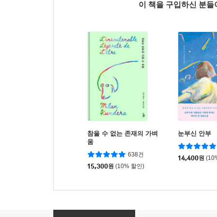
이 책을 구입하신 분
참을 수 없는 존재의 가벼
눈부신 안부
움
638건
14,400
원
(10
15,300
원
(10% 할인)