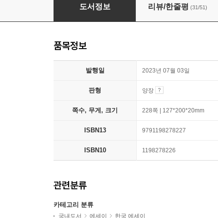
끝내주는 인생
도서정보
리뷰/한줄평
(31/51)
품목정보
발행일
2023년 07월 03일
판형
양장
쪽수, 무게, 크기
228쪽 | 127*200*20mm
ISBN13
9791198278227
ISBN10
1198278226
관련분류
카테고리 분류
국내도서
에세이
한국 에세이