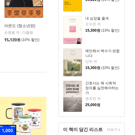
내 심장을 줄게
오수진 저
아몬드 (청소년판)
15,300
원
(10% 할인)
손원평 저
다즐링
|
15,120
원
(10% 할인)
예민해서 백수가 편합
니다
단우 저
15,300
원
(10% 할인)
간호사는 왜 사회적
정의를 실천해야하는
가
권조반 저
25,000
원
이 책이 담긴
리스트
더보기