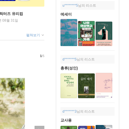
u********5
님의 리스트
캐릭터즈 유리컵
에세이
년 08월 31일
펼쳐보기
1
/5
d*******5
님의 리스트
총류(성인)
d*******3
님의 리스트
교사용