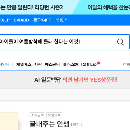
D/LP
DVD/BD
문구
/GIFT
티켓
독서유형검사
장안내
채널예스
사락
예스펀딩
클래스24
RBTI Lab
여
독서유형검사
AI 일문백답
의견 남기면 YES상품권!
소득공제
오늘의책
끝내주는 인생
[ 양장 ]