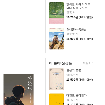
행복할 거야 이래도
되나 싶을 정도로
일홍 저
16,200
원
(10% 할인)
휴대폰과 독화살
장준호 저
18,000
원
(10% 할인)
이 분야 신상품
더보기
인생의 교훈
이해관 저
13,500
원
(10% 할인)
태양도 움직인다
김신기 저
15,120
원
(10% 할인)