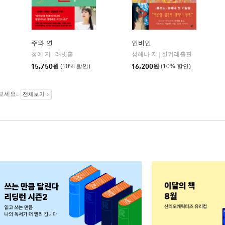
주와 연
인비인
청예 저
래빗홀
성해나 저
한겨레출판
|
|
15,750
원
(10% 할인)
16,200
원
(10% 할인)
보세요.
전체보기