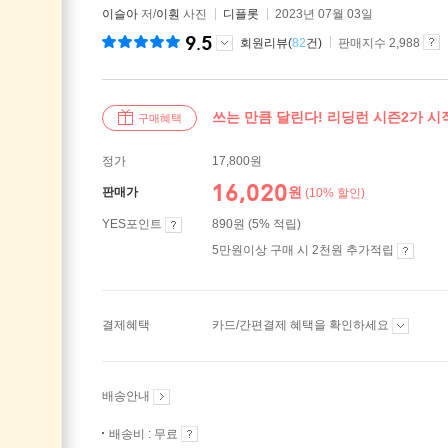
이슬아
저/
이훤
사진
디플롯
2023년 07월 03일
9.5
회원리뷰(
82
건)
판매지수 2,988
쓰는 만큼 달린다! 리딩런 시즌2가 
구매혜택
정가
17,800원
16,020
원
판매가
(10% 할인)
YES포인트
890원 (5% 적립)
5만원이상 구매 시 2천원 추가적립
결제혜택
카드/간편결제 혜택을 확인하세요
배송안내
배송비 : 무료