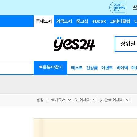
국내도서
외국도서
중고샵
eBook
크레마클럽
C
빠른분야찾기
베스트
신상품
이벤트
바이백
매
웰컴
국내도서
에세이
한국 에세이