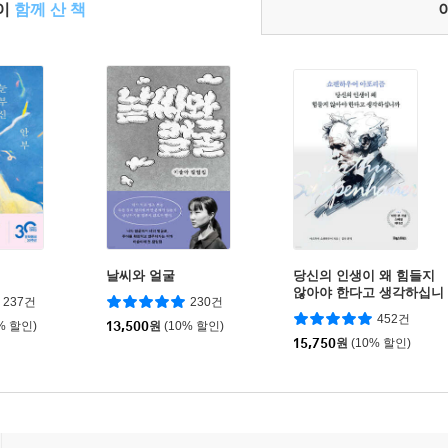
들이
함께 산 책
날씨와 얼굴
당신의 인생이 왜 힘들지
않아야 한다고 생각하십니
237건
230건
까
452건
% 할인)
13,500
원
(10% 할인)
15,750
원
(10% 할인)