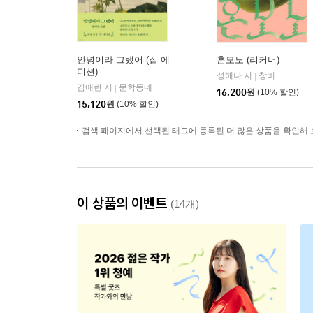
안녕이라 그랬어 (집 에
혼모노 (리커버)
디션)
성해나 저
창비
|
김애란 저
문학동네
|
16,200
원
(10% 할인)
15,120
원
(10% 할인)
검색 페이지에서 선택된 태그에 등록된 더 많은 상품을 확인해 
이 상품의 이벤트
(14개)