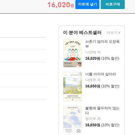
16,020
카트에 넣기
바로구매
원
이 분야 베스트셀러
더보기
사춘기 엄마의 오장육
부
나민애 저
16,020
원
(10% 할인)
너를 아끼며 살아라
나태주 저
16,650
원
(10% 할인)
불행에 몰두하지 않는
다
정지우 저
16,650
원
(10% 할인)