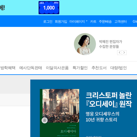
로그인
회원가입
마이페이지
카트
주문/배송
고객센터
Gl
름방학혜택
예사단독판매
이달의사은품
특가할인
추천도서
대량/법인