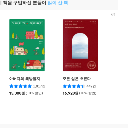
이 책을 구입하신 분들이
많이 산 책
4
/4
아버지의 해방일지
모든 삶은 흐른다
1,017건
449건
15,300
원
(10% 할인)
16,920
원
(10% 할인)