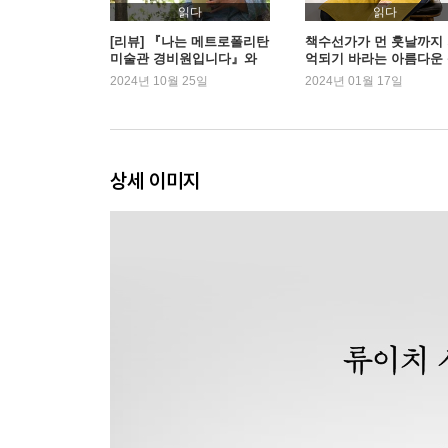
읽다
읽다
5장 첫 번째 좌절
[리뷰] 『나는 메트로폴리탄
책수선가가 먼 훗날까지
미술관 경비원입니다』와
억되기 바라는 아름다운
영화 <시>의 공통점
2024년 10월 25일
2024년 01월 17일
노구치 정체와 매크로바이오틱 | 미국의 의료 | 뉴
〈레버넌트〉 | 〈어머니와 살면〉 | Trust me!
6장 더 큰 산을 향해
상세 이미지
단 하루의 교수직 | 모노파와 타르콥스키 | 《asy
베르톨루치와의 이별 | 나의 뿌리 | 외삼촌의 어린 
7장 새로운 재능과의 만남
브렉퍼스트 클럽 | 글라스 하우스에서의 경험 | ‘카
대만의 소수 민족 | ‘오시마 나기사 상’ 창설 | 야
재발