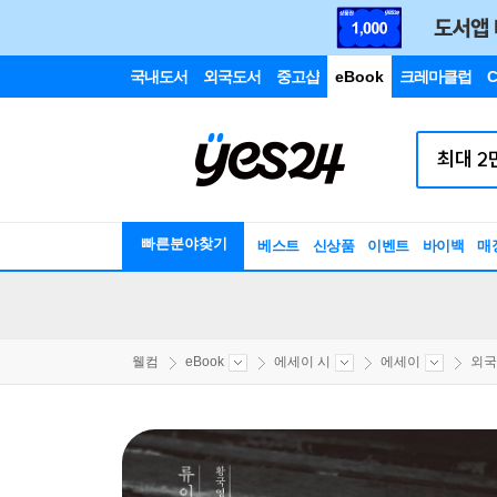
국내도서
외국도서
중고샵
eBook
크레마클럽
C
빠른분야찾기
베스트
신상품
이벤트
바이백
매
웰컴
eBook
에세이 시
에세이
외국