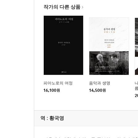
작가의 다른 상품
피아노로의 여정
음악과 생명
나
름
16,100
원
14,500
원
2
역 :
황국영