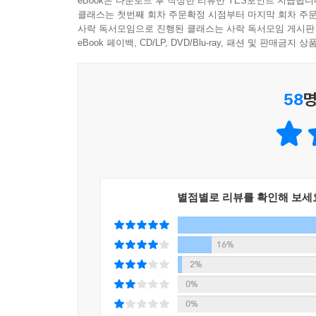
eBook은 다운로드 후 작성한 리뷰만 YES포인트 지급됩니
싶다. 류이치 사카모토는 나무를 사랑하고 숲을 
‘시간’은 사카모토 후반기 작품활동의 커다란 화
클래스는 첫번째 회차 주문확정 시점부터 마지막 회차 주문
그토록 엄격했던 이냐리투 감독에게 끝까지 제 주장
공간에서 연주하고, 지키고 싶은 대상을 위해 음
사락 독서모임으로 진행된 클래스는 사락 독서모임 게시판
오리지널 앨범 《async》 또한 삶의 유한성을 맞닥
서 몸을 추스르다 꿈과 현실의 사이에서 이미 세상
eBook 페이백, CD/LP, DVD/Blu-ray, 패션 및 판매금
않아야 할 때는 결코 물러서지 않는 심지가 뚜렷이 
‘비동기’(asynchronization)의 축약어로
냐를 두고 격론이 오갔고, 마감 직전까지 그 곡을
않은 아름다움이 있다는 걸 남은 이들에게 전하고 싶
향하고자 하는 마음을 담은 것이다. 앨범을 구상할
하는 거예요.
- 정세랑 (소설가)
상상을 제거하고 ‘모노’(もの), 즉 돌이나 나무 같
58
명
찾아내려는 뇌의 습성을 부정하고자”(p.224) 했
그래서 큰맘 먹고 이냐리투 감독에게 “Trust me
회고, 당신이 뭘 버렸는지 또 뭘 얻었는지 알려주세
때는 그와 정반대의 방법론으로 뉴욕 길거리에서 
이 비교적 반응이 좋아, 저는 영화가 완성된 후 가슴팍에 ‘
자연을 사람을 언어를 묵묵하게 빚어온 기록과 역
여러 ‘소리’를 모아 레코딩을 진행했다. 이런 
넣은 티셔츠를 만들어 전 스태프에게 나눠주었습니다.
당신을 느낄 수 있습니다.
《async》의 진가를 알아차릴 수 있다며, 앨범
간직하고 있습니다.
- 황소윤 (음악가)
갖춘 퍼포먼스를 여러 차례 진행했다. 2018년 5월부터 5개월
---「첫 번째 좌절」중에서
LIFE〉의 경우도 〈설치음악전〉이 기획의 씨앗이 
별점별로 리뷰를 확인해 보세
4년 전, 5월에 사카모토 씨가 타이베이를 방문했을
영화와 음악에 대한 이야기를 나눴다. 그러나 그런 
보통의 음악은 소리와 소리의 관계를 치밀하게 구
전 세계 예술가들과 나눈
씨는 보름달에 대해 이야기한다. 그 글을 읽고
에 도전해보고 싶었습니다. 그래서 다시 처음부터 
16%
깊은 우정과 예술적 교감의 현장
반려자였던 마리아 코다마에게 보내는 시에 이렇게 
소리들을 녹음해 그야말로 음악으로서의 ‘모노파’의
2%
“수 세기의 시간 동안 / 계속 바라봐왔던 사람들의 눈
기도 하고, 프랑스의 바셰트 브라더스의 음향 조각 소리
0%
류이치 사카모토가 전 세계를 무대로 전방위적으로
지구상에서 사라져가는 존재 중, 달에 쌓여가는 이
를 녹음하기 위해 맨해튼의 미술관을 방문하기도 했
0%
설치예술가 마리나 아브라모비치와의 교류, 글라스 
- Hsiao-hsien Hou (영화감독)
---「더 큰 산을 향해」중에서