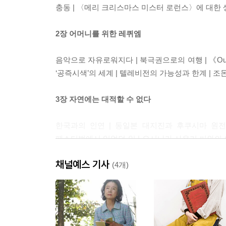
충동 | 〈메리 크리스마스 미스터 로런스〉에 대한 생각
2장 어머니를 위한 레퀴엠
음악으로 자유로워지다 | 북극권으로의 여행 | 《Out o
‘공즉시색’의 세계 | 텔레비전의 가능성과 한계 | 조
3장 자연에는 대적할 수 없다
한국과의 인연 | 동일본 대지진과 후쿠시마 원전 사
페스티벌에서 있었던 일 | 요시나가 사유리 씨와의 연
전기’ 발언의 진의 | 트리오 자선 콘서트
채널예스 기사
(4개)
4장 여행과 창작
아이슬란드로부터 배우다 | 중동의 왕녀 | 관광을 싫
단잔신사에서 본 〈오키나〉 | 삿포로 국제 예술제 