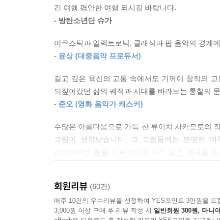
움을 느낄 수 있음에도, 우리는 꾸준히 음악을 만들
긴 여행 평안한 여행 되시길 바랍니다.
신의 소리를 더해 즐길 권리는 있지 않을까 생각했
- 방탄소년단 슈가
그렇게 2022년 7월부터 이듬해인 올해 2월까지 
고 말할 수도 있겠습니다.
덧붙일 에필로그 원고 집필을 남겨두고 류이치 사카모
---「자연에는 대적할 수 없다」중에서
어쿠스틱과 일렉트로닉, 클래식과 팝 음악의 경계에서
칼럼 연재 당시 인터뷰 및 원고 정리를 담당했던 전
- 윤상 (대중음악 프로듀서)
덧붙였다. 유족 측에서 제공한 사카모토의 일기 일
이렇게 망가져버린 ‘쓰나미 피아노’의 건반을 누르며
31일부터 그가 숨을 거두기 직전인 2023년 3월 
길고 깊은 육신의 고통 속에서도 기꺼이 창작의 고
내는 거예요. 그러고 보면 피아노라는 것은 원래 
되짚어갔던 삶의 궤적과 시대를 바라보는 통찰의 문
물이잖아요. 그러니 역설적으로 말하면 쓰나미라는 
시간의 유한함에서 자유로웠던
- 준오 (영화 음악가 캐스커)
까 하는 느낌도 들었습니다.
류이치 사카모토의 작품 세계
---「자연에는 대적할 수 없다」중에서
수많은 아름다움으로 가득 찬 류이치 사카모토의 작
그림이 생각났습니다. 그 그림들에는 분명히 아
책은 기본적으로 류이치 사카모토의 그간의 음악적 여정을
포레를 집중적으로 들으며 그에 대한 불호를 극복한
스코어에는 음들이 퇴적되어 아주 깊은 계곡을 이
방식의 유럽 투어(2009년), 오누키 다에코와의 컬래
는 나이를 먹은 것의 영향도 있을 테고, 병에 걸려
이야기에 가슴이 아려옵니다. 그의 마지막 발자취를
활동 재개(2011년), 베네치아 국제영화제 심사위원
무치게 와닿았기 때문이기도 하겠죠. 그러나 뭐가 어
아름다움을 발견할 수 있게 해주셔서 고맙습니다.
(2015년)의 음악감독으로서의 경험 등의 이야
성했습니다. 고집이 있다는 자체만으로도 자신의 가
회원리뷰
(60건)
- 정재일 (음악 감독)
만들어내는 환상”(p.27)이라고 말하는 사카모토
었습니다.
매주 10건의 우수리뷰를 선정하여 YES포인트 3만원을 드
엿보이는 깊고 자유로운 사유와 담론으로 이어진다
---「첫 번째 좌절」중에서
3,000원 이상 구매 후 리뷰 작성 시
일반회원 300원, 마니아
우리가 아끼고 사랑했던 류이치 사카모토의 숨과 