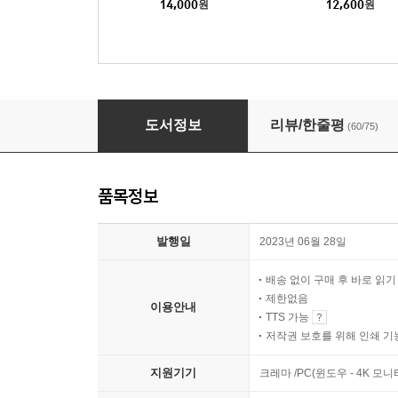
14,000
원
12,600
원
나는 앞으로 몇 번의 보름달을 볼 수 있을까
도서정보
리뷰/한줄평
(60/75)
품목정보
발행일
2023년 06월 28일
배송 없이 구매 후 바로 읽
제한없음
이용안내
TTS 가능
저작권 보호를 위해 인쇄 기
지원기기
크레마 /PC(윈도우 - 4K 모