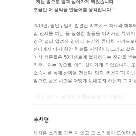
“저는 앞으로 암과 살아가게 되었습니다.
樓)라는 암자가 있는 것을 보고 감동을 받았습니다.
조금만 더 음악을 만들어볼 생각입니다.”
이야 오래된 시골 건물이지만, 당시의 그들은 연못
우리가 음악에 귀 기울일 때 느끼는 편안한 감각과 
2014년, 중인두암이 발견된 이후에도 치료와 회복에
---「어머니를 위한 레퀴엠」중에서
및 전시를 여는 등 왕성한 활동을 이어가던 류이치 
경우 널리 알려진 영어식 표기인 류이치 사카모토를 
인간의 언어 기능에 대해 돌이켜 생각해보면, 언어
센터에서 다시 항암 치료를 시작한다. 그리고 같은 
들으면 안개라는 존재가 보이기 시작하고, ‘하늘’이
이상 생존율은 50퍼센트에 불과하다는 진단을 받는다
꽃을 그리는 것만 봐도 그렇죠. 아마 많은 아이가 
직후, “저는 앞으로 암과 살아가게 되었습니다. 
다.
소속사를 통해 상황을 전했다. 암과 ‘싸운다’가 아닌
앞으로 남은 시간을 어떻게 보내고자 하는지 그 마음
본래의 자연계는 모든 것이 이어져 있는데 언어에 의
이것이 인간이 범하는 오류의 근원이 아닐까 하는 생각을 하게 
“나는 앞으로 몇 번의 보름달을 볼 수 있을까.”
의 형태를 그 총체로서 표현해보고 싶었죠.
---「어머니를 위한 레퀴엠」중에서
이 책은 제목이자 류이치 사카모토가 음악으로 참여
추천평
생의 소중함을 담고 있는 이 문장을 류이치 사
인간이 오랜 시간을 거쳐 묵묵히 쌓아 올린 것들이
가족들에게 암의 재발을 알리고, 언제 들이닥칠지
보태는 정도는 괜찮지 않을까 하는 마음이 서서히 
세상은 소리로 가득 차 있고 그 소리들이 모이면 
출간된 2009년 이후의 발자취를 이번 기회에 다