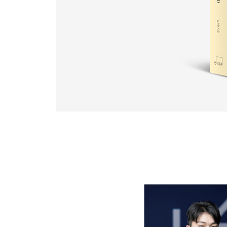
- 스팀 기능이 없는 오븐에서 하드 계열 빵 굽기
10. 명란 소금빵
11. 팥버터 소금빵
PART 3. 단과자빵
- 단과자빵 반죽
12. 단팥빵
13. 소보로빵
14. 커스터드 크림빵
15. 부추빵
16. 멜론빵
PART 4. 고로케
17. 야채 고로케
18. 소고기 카레 고로케