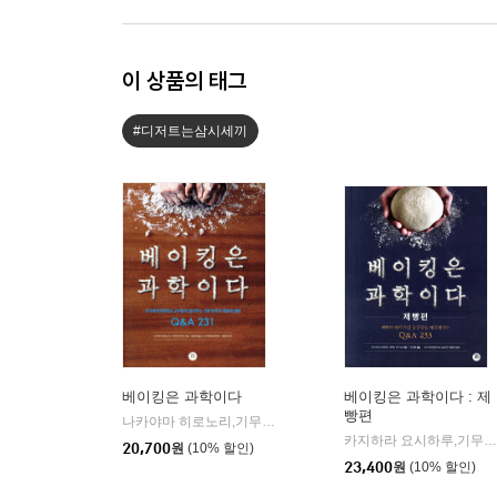
이 상품의 태그
#디저트는삼시세끼
베이킹은 과학이다
베이킹은 과학이다 : 제
빵편
나카야마 히로노리,기무라 마키코 저/황세정 역/임태언 감수
터
|
카지하라 요시하루,기무라 마키코 저/조민정 역/임태언,백종현 감수
20,700
원
(10% 할인)
23,400
원
(10% 할인)