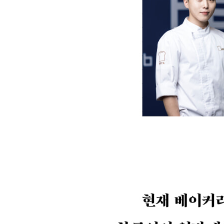
19. 이탈리안 고로케
20. 샐러드 고로케
PART 5. 도넛
- 브리오슈 도넛 반죽
21. 글레이즈 도넛
22. 우유 크림 도넛
23. 바닐라 크림 도넛
24. 딸기 크림 도넛
25. 말차 크림 도넛
PART 6. 브리오슈
- 브리오슈 반죽
26. 브리오슈 브레산
27. 콘치즈 브리오슈