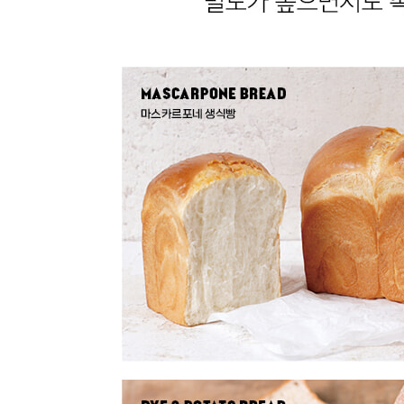
38. 대파 크림치즈 프레첼
39. 카야잼 버터 프레첼