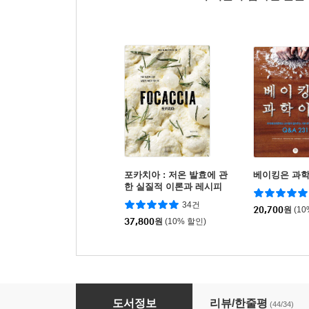
포카치아 : 저온 발효에 관
베이킹은 과
한 실질적 이론과 레시피
34건
20,700
원
(1
37,800
원
(10% 할인)
집에서 운영하는 작은 빵집 SOFT BREAD
도서정보
리뷰/한줄평
(44/34)