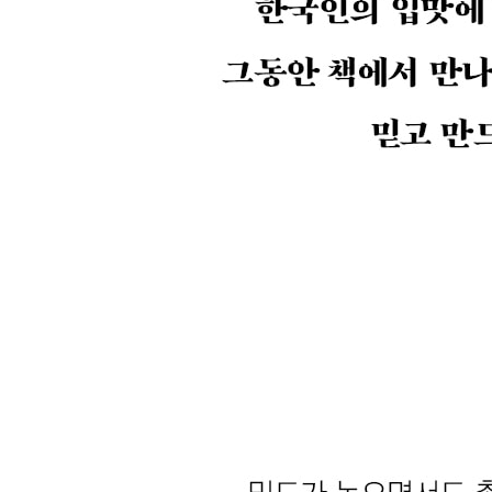
28. 브리오슈 햄버거 번과 치즈 버거
29. 시나몬 트위스트
30. 할라 브레드
31. 공주 밤식빵
32. 초콜릿 바브카
33. 피스타치오 바브카
PART 7. 프레첼
- 프레첼 반죽
- 라우겐 용액 만들기
- 가성소다 대신 일반 소다로 프레첼 만들기
- 프레첼 제대로 굽기
34. 오리지널 프레첼
35. 시나몬 프레첼
36. 소시지 프레첼
37. 소금 우유 프레첼