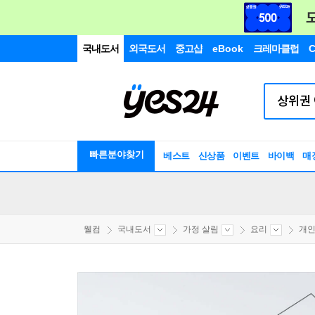
국내도서
외국도서
중고샵
eBook
크레마클럽
C
빠른분야찾기
베스트
신상품
이벤트
바이백
매
웰컴
국내도서
가정 살림
요리
개