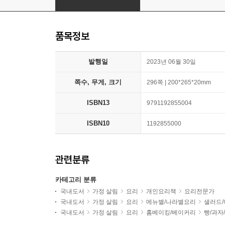
품목정보
발행일
2023년 06월 30일
쪽수, 무게, 크기
296쪽 | 200*265*20mm
ISBN13
9791192855004
ISBN10
1192855000
관련분류
카테고리 분류
국내도서
가정 살림
요리
개인요리책
요리전문가
국내도서
가정 살림
요리
메뉴별/나라별요리
샐러드
국내도서
가정 살림
요리
홈베이킹/베이커리
빵/과자