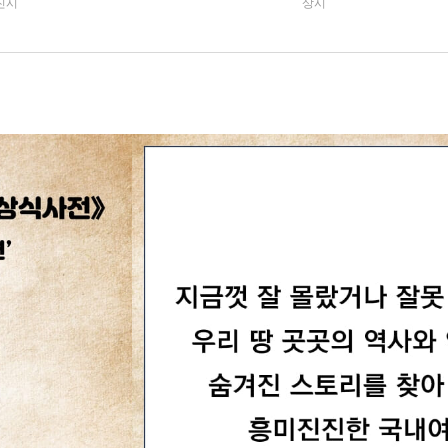
진시
상시