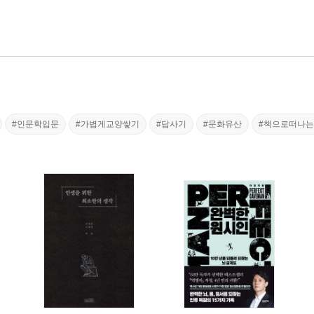
#인문학입문
#가볍게교양쌓기
#답사기
#문화유산
#책으로떠나