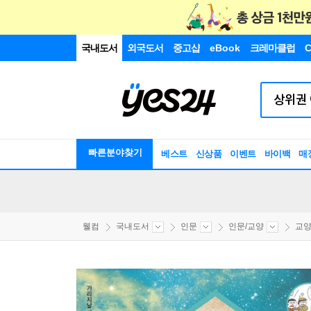
국내도서
외국도서
중고샵
eBook
크레마클럽
C
빠른분야찾기
베스트
신상품
이벤트
바이백
매
웰컴
국내도서
인문
인문/교양
교양