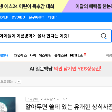
D/LP
DVD/BD
문구
/GIFT
티켓
독서유형검사
장안내
채널예스
사락
예스펀딩
클래스24
RBTI Lab
여
독서유형검사
AI 일문백답
의견 남기면 YES상품권!
으로 읽는 ...
가리지날 시리즈-07
소득공제
알아두면 쓸데 있는 유쾌한 상식사전