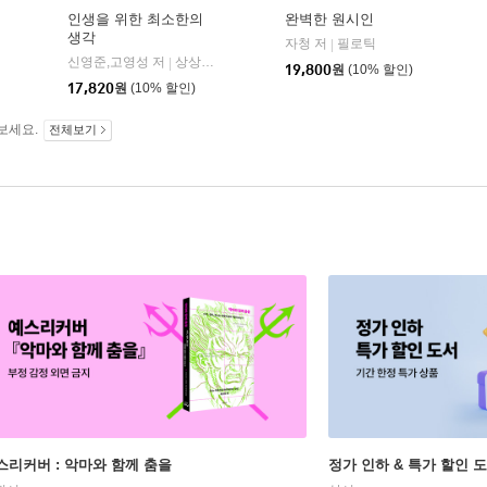
인생을 위한 최소한의
완벽한 원시인
생각
21세기북스
자청 저
필로틱
|
|
신영준,고영성 저
상상스퀘어
|
19,800
원
(10% 할인)
17,820
원
(10% 할인)
보세요.
전체보기
스리커버 : 악마와 함께 춤을
정가 인하 & 특가 할인 