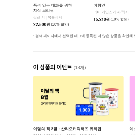
품격 있는 대화를 위한
이향인
지식 브리핑
라미 카민스키 저/최지숙 역
김진 저
북플레저
|
15,210
원
(10% 할인)
22,500
원
(10% 할인)
검색 페이지에서 선택된 태그에 등록된 더 많은 상품을 확인해 
이 상품의 이벤트
(18개)
이달의 책 8월 : 산리오캐릭터즈 유리컵
예