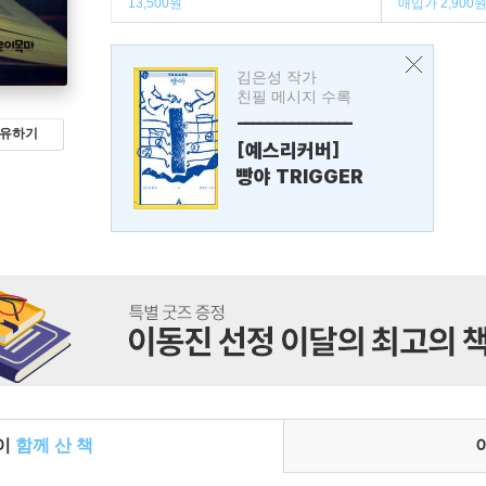
13,500원
매입가 2,900
김은성 작가
친필 메시지 수록
---------------
유하기
[예스리커버]
빵야 TRIGGER
들이
함께 산 책