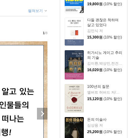
19,800
원
(10% 할인)
펼쳐보기
다들 괜찮은 척하며
살고 있었다
김민식 저
1
/8
15,300
원
(10% 할인)
히가시노 게이고 추리
의 기술
김이환,박상민,전건우,정명섭,조동신 저
16,020
원
(10% 할인)
100년의 질문
엘버트 허버드 저/충희 편
15,120
원
(10% 할인)
돈의 미술사
심상용 저
25,200
원
(10% 할인)