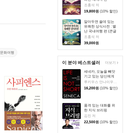
조홍석 저
19,800
원
(10% 할인)
알아두면 쓸데 있는
유쾌한 상식사전 : 별
난 국내여행 편 (큰글
자책)
조홍석 저
39,000
원
는문화여행
이 분야 베스트셀러
더보기
세네카, 오늘을 빼앗
기고 있는 당신에게
루키우스 안나이우스 세네카 저/하와이 대저택 편역
16,200
원
(10% 할인)
품격 있는 대화를 위
한 지식 브리핑
김진 저
22,500
원
(10% 할인)