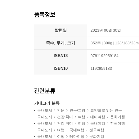
품목정보
발행일
2023년 06월 30일
쪽수, 무게, 크기
352쪽 | 390g | 128*188*23
ISBN13
9791192959184
ISBN10
1192959183
관련분류
카테고리 분류
국내도서
인문
인문/교양
교양으로 읽는 인문
국내도서
건강 취미
여행
테마여행
문화기행
국내도서
건강 취미
여행
국내여행
전국여행
국내도서
여행
국내여행
전국여행
국내도서
여행
테마여행
문화기행