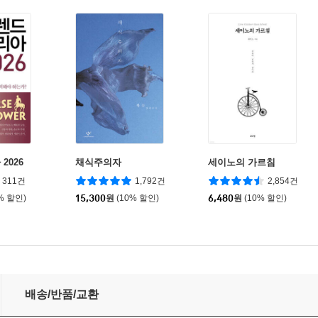
2026
채식주의자
세이노의 가르침
311건
1,792건
2,854건
% 할인)
15,300
원
(10% 할인)
6,480
원
(10% 할인)
내여행 편
배송/반품/교환