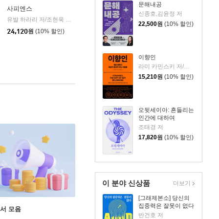
문해내공
사피엔스
신종호,김윤정 저
유발 하라리 저/조현욱 역/이태수 감수
김영사
|
22,500
원
(10% 할인)
24,120
원
(10% 할인)
이향인
라미 카민스키 저/최지숙 역
15,210
원
(10% 할인)
오뒷세이아: 흔들리는
인간에 대하여
조태경 저
17,820
원
(10% 할인)
이 분야 신상품
더보기
[그래제본소] 당신의
집중력은 잘못이 없다
도서 모음
반건호 저