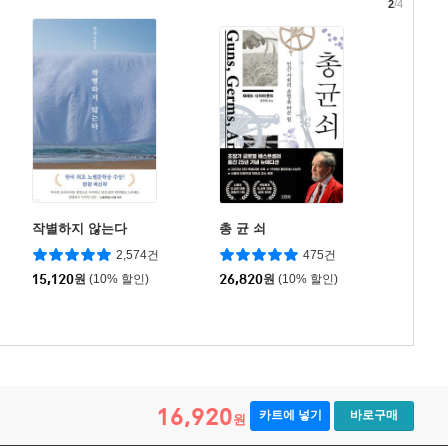
2
/4
작별하지 않는다
총 균 쇠
2,574건
475건
15,120
원
(10% 할인)
26,820
원
(10% 할인)
16,920
카트에 넣기
바로구매
원