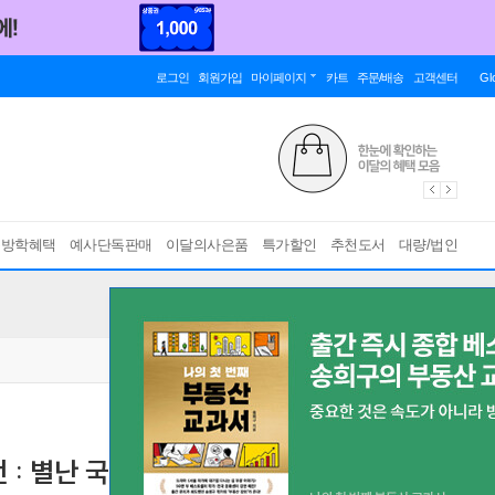
로그인
회원가입
마이페이지
카트
주문/배송
고객센터
Gl
름방학혜택
예사단독판매
이달의사은품
특가할인
추천도서
대량/법인
 : 별난 국내여행 편