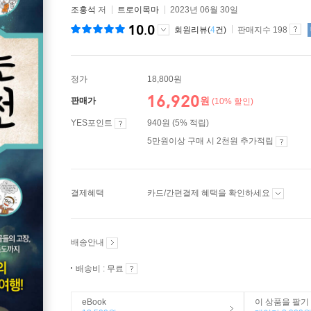
조홍석
저
트로이목마
2023년 06월 30일
10.0
회원리뷰(
4
건)
판매지수 198
정가
18,800원
16,920
원
판매가
(10% 할인)
YES포인트
940원 (5% 적립)
5만원이상 구매 시 2천원 추가적립
결제혜택
카드/간편결제 혜택을 확인하세요
배송안내
배송비 : 무료
eBook
이 상품을 팔기