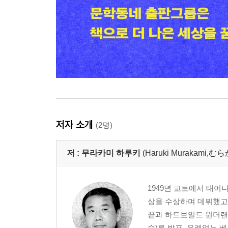
저자 소개
(2명)
저 :
무라카미 하루키
(Haruki Murakami
1949년 교토에서 태어
상을 수상하며 데뷔했고,
끝과 하드보일드 원더랜
숲)를 발표, 유례없는 