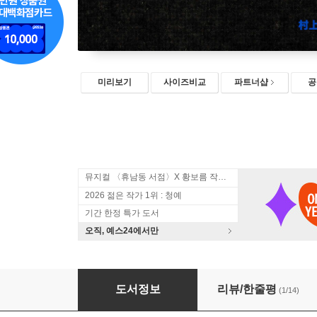
미리보기
사이즈비교
파트너샵
공
뮤지컬 〈휴남동 서점〉X 황보름 작가 북토크
2026 젊은 작가 1위 : 청예
기간 한정 특가 도서
오직, 예스24에서만
1Q84 1
도서정보
리뷰/한줄평
(1/14)