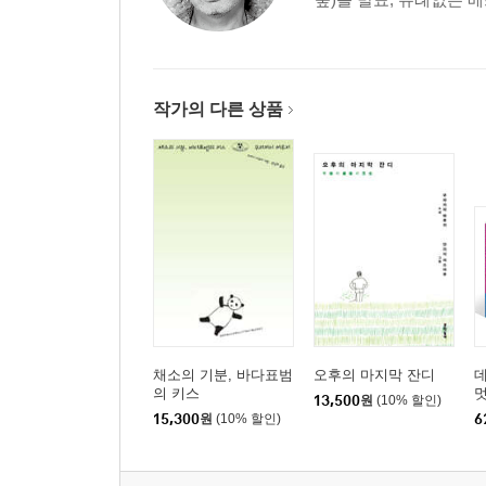
작가의 다른 상품
채소의 기분, 바다표범
오후의 마지막 잔디
의 키스
멋
13,500
원
(10% 할인)
멋
15,300
원
(10% 할인)
6