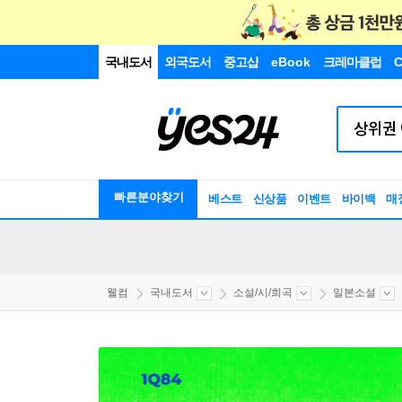
국내도서
외국도서
중고샵
eBook
크레마클럽
C
빠른분야찾기
베스트
신상품
이벤트
바이백
매
웰컴
국내도서
소설/시/희곡
일본소설