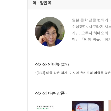
역 :
양윤옥
일본 문학 전문 번역가
수상했다. 사쿠라기 시노
가』, 오쿠다 히데오의 
어』 『밤의 괴물』 히가
작가와 인터뷰
(2개)
[읽다]
미궁 같은 작가, 미시마 유키오의 미궁을 닮
작가의 다른 상품