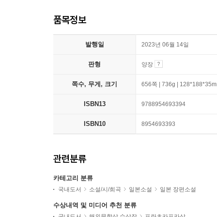
품목정보
발행일
2023년 06월 14일
판형
양장
쪽수, 무게, 크기
656쪽 | 736g | 128*188*35
ISBN13
9788954693394
ISBN10
8954693393
관련분류
카테고리 분류
국내도서
소설/시/희곡
일본소설
일본 장편소설
수상내역 및 미디어 추천 분류
국내도서
해외문학상 수상작
프란츠카프카상