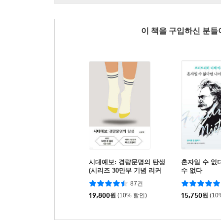
이 책을 구입하신 분
시대예보: 경량문명의 탄생
혼자일 수 없
(시리즈 30만부 기념 리커
수 없다
버 한정판)
87건
19,800
원
(10% 할인)
15,750
원
(10