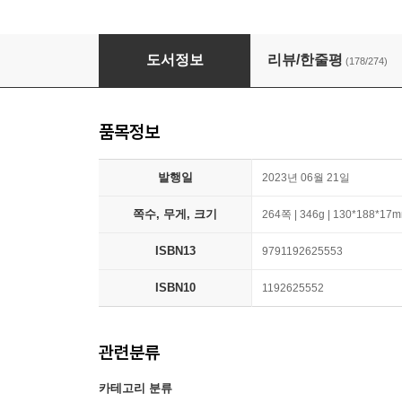
당신의 인생이 왜 힘들지 않아야 한다고 생각하
도서정보
리뷰/한줄평
(178/274)
품목정보
발행일
2023년 06월 21일
쪽수, 무게, 크기
264쪽 | 346g | 130*188*17
ISBN13
9791192625553
ISBN10
1192625552
관련분류
카테고리 분류