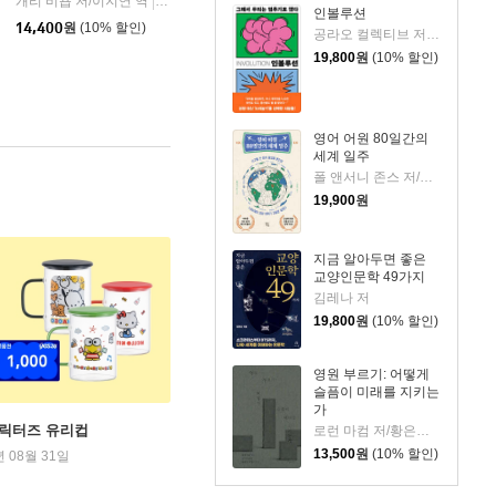
개리 비숍 저/이지연 역
웅진지식하우스
|
인볼루션
하우스
14,400
원
(10% 할인)
공라오 컬렉티브 저/홍명교 역
19,800
원
(10% 할인)
영어 어원 80일간의
세계 일주
폴 앤서니 존스 저/고정아 역
19,900
원
지금 알아두면 좋은
교양인문학 49가지
김레나 저
19,800
원
(10% 할인)
영원 부르기: 어떻게
슬픔이 미래를 지키는
가
캐릭터즈 유리컵
로런 마컴 저/황은주 역
13,500
원
(10% 할인)
년 08월 31일