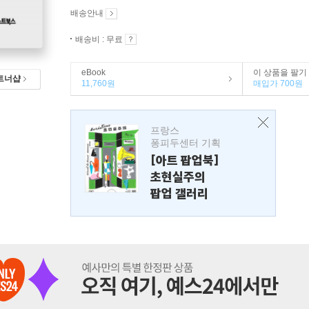
배송안내
배송비 : 무료
eBook
이 상품을 팔기
트너샵
11,760원
매입가 700원
프랑스
퐁피두센터 기획
[아트 팝업북]
초현실주의
팝업 갤러리