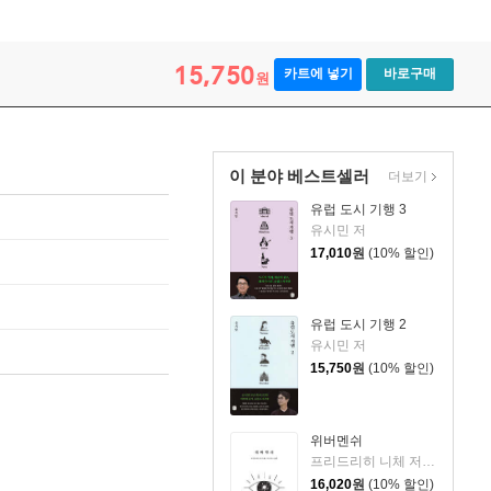
15,750
카트에 넣기
바로구매
원
이 분야 베스트셀러
더보기
유럽 도시 기행 3
유시민 저
17,010
원
(10% 할인)
유럽 도시 기행 2
유시민 저
15,750
원
(10% 할인)
위버멘쉬
프리드리히 니체 저/어나니머스 역
16,020
원
(10% 할인)