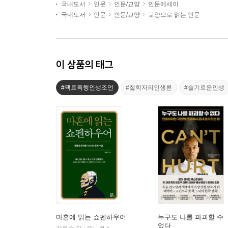
국내도서
인문
인문/교양
인문에세이
국내도서
인문
인문/교양
교양으로 읽는 인문
이 상품의 태그
#팩트폭행인생조언
#철학자의인생론
#슬기로운인생
마흔에 읽는 쇼펜하우어
누구도 나를 파괴할 수
없다