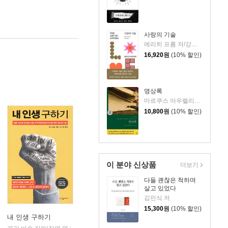
사랑의 기술
에리히 프롬 저/강주헌 역
16,920
원
(10% 할인)
명상록
마르쿠스 아우렐리우스 저/박문재 역
10,800
원
(10% 할인)
이 분야 신상품
더보기
다들 괜찮은 척하며
살고 있었다
김민식 저
15,300
원
(10% 할인)
내 인생 구하기