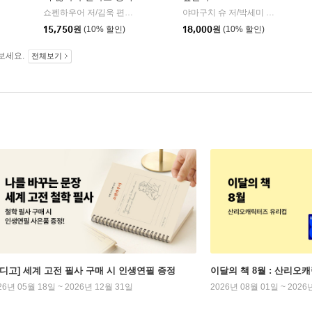
하십니까
웅진지식하우스
쇼펜하우어 저/김욱 편역
포레스트북스
야마구치 슈 저/박세미 역
위즈덤
|
|
|
15,750
원
(10% 할인)
18,000
원
(10% 할인)
보세요.
전체보기
인디고] 세계 고전 필사 구매 시 인생연필 증정
이달의 책 8월 : 산리오
26년 05월 18일 ~ 2026년 12월 31일
2026년 08월 01일 ~ 2026