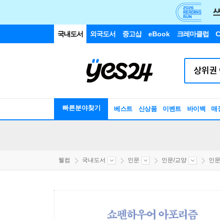
국내도서
외국도서
중고샵
eBook
크레마클럽
C
빠른분야찾기
베스트
신상품
이벤트
바이백
매
웰컴
국내도서
인문
인문/교양
인