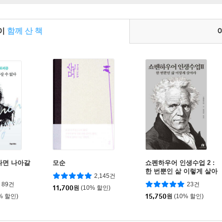
들이
함께 산 책
다면 나아갈
모순
쇼펜하우어 인생수업 2 :
한 번뿐인 삶 이렇게 살아
2,145건
라
89건
23건
11,700
원
(10% 할인)
% 할인)
15,750
원
(10% 할인)