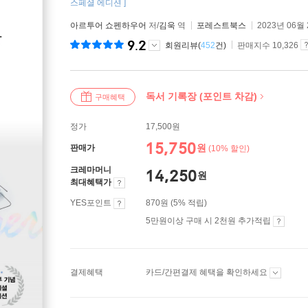
스페셜 에디션 ]
아르투어 쇼펜하우어
저/
김욱
역
포레스트북스
2023년 06월
9.2
회원리뷰(
452
건)
판매지수 10,326
독서 기록장 (포인트 차감)
구매혜택
정가
17,500원
15,750
원
판매가
(10% 할인)
크레마머니
14,250
원
최대혜택가
YES포인트
870원 (5% 적립)
5만원이상 구매 시 2천원 추가적립
결제혜택
카드/간편결제 혜택을 확인하세요