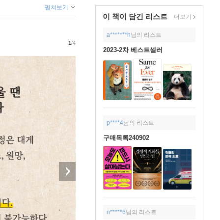
펼쳐보기
이 책이 담긴
리스트
더보기
a*******h
님의 리스트
1
/4
2023-2차 베스트셀러
p****4
님의 리스트
구매목록240902
n*****6
님의 리스트