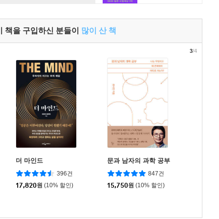
이 책을 구입하신 분들이
많이 산 책
3
/4
더 마인드
문과 남자의 과학 공부
396건
847건
17,820
원
(10% 할인)
15,750
원
(10% 할인)