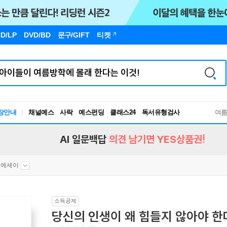
D/LP
DVD/BD
문구
/GIFT
티켓
장안내
채널예스
사락
예스펀딩
클래스24
독서유형검사
여
RBTI Lab
독서유형검사
AI 일문백답
의견 남기면 YES상품권!
문에세이
소득공제
당신의 인생이 왜 힘들지 않아야 