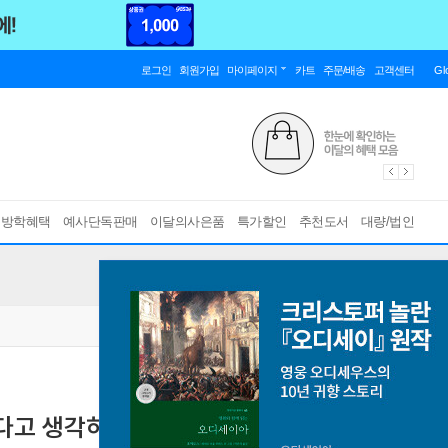
로그인
회원가입
마이페이지
카트
주문/배송
고객센터
Gl
름방학혜택
예사단독판매
이달의사은품
특가할인
추천도서
대량/법인
한다고 생각하십니까
쇼펜하우어 아포리즘
[ 10만 부 기념