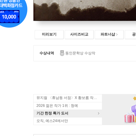
미리보기
사이즈비교
파트너샵
공
수상내역
동인문학상 수상작
뮤지컬 〈휴남동 서점〉X 황보름 작가 북토크
2026 젊은 작가 1위 : 청예
기간 한정 특가 도서
오직, 예스24에서만