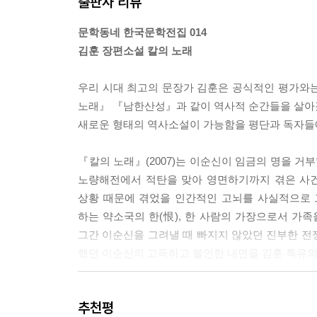
출판사 리뷰
문학동네 한국문학전집 014
김훈 장편소설 칼의 노래
우리 시대 최고의 문장가 김훈은 공식적인 평가와
노래』 『남한산성』과 같이 역사적 순간들을 살아갔
새로운 형태의 역사소설이 가능함을 평단과 독자들
『칼의 노래』(2007)는 이순신이 임금의 명을 
노량해전에서 적탄을 맞아 영면하기까지 겪은 사건
상황 때문에 겪었을 인간적인 고뇌를 사실적으로 
하는 약소국의 한(恨), 한 사람의 가장으로서 가
그간 이순신을 그려낼 때 빠지지 않았던 진부한 
했던 이순신의 고독하고 불안한 내면을 김훈 특유의
“무장 이순신의 실존적 고뇌”라는 “인간 이순신”
추천평
2001년 동인문학상으로 선정되었다. 또한 이 작품