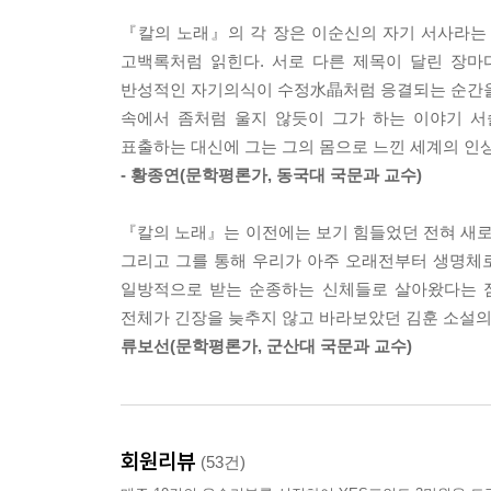
문학총서’로 번역 소개되었다. 한국문학작품 중에서
『칼의 노래』의 각 장은 이순신의 자기 서사라는
고백록처럼 읽힌다. 서로 다른 제목이 달린 장마
반성적인 자기의식이 수정水晶처럼 응결되는 순간을 보
속에서 좀처럼 울지 않듯이 그가 하는 이야기 서
표출하는 대신에 그는 그의 몸으로 느낀 세계의 인
- 황종연(문학평론가, 동국대 국문과 교수)
『칼의 노래』는 이전에는 보기 힘들었던 전혀 새
그리고 그를 통해 우리가 아주 오래전부터 생명체
일방적으로 받는 순종하는 신체들로 살아왔다는 점
전체가 긴장을 늦추지 않고 바라보았던 김훈 소설의
류보선(문학평론가, 군산대 국문과 교수)
회원리뷰
(53건)