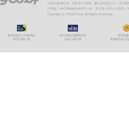
대표 : 김석환, 최세라
주소 : 서울시 영등포구 은행로 11, 5층~6층(여의도동,일신
사업자등록번호 : 229-81-37000 통신판매업신고 : 제 200
이메일 : yes24help@yes24.com 호스팅 서비스사업자 :
Copyright ⓒ YES24 Corp. All Rights Reserved.