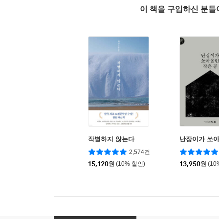
이 책을 구입하신 분
작별하지 않는다
난장이가 쏘아
2,574건
15,120
원
(10% 할인)
13,950
원
(10