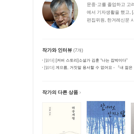
문중·고를 졸업하고 고려
에서 기자생활을 했고, 
편집위원, 한겨레신문 사
작가와 인터뷰
(7개)
[읽다]
[커버 스토리]소설가 김훈 “나는 잡박이다”
[읽다]
게으름, 거짓말 용서할 수 없어요 - 『내 젊은
작가의 다른 상품