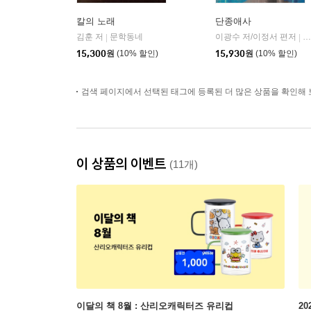
칼의 노래
단종애사
김훈 저
문학동네
이광수 저/이정서 편저
새
|
|
15,300
원
(10% 할인)
15,930
원
(10% 할인)
검색 페이지에서 선택된 태그에 등록된 더 많은 상품을 확인해 
이 상품의 이벤트
(11개)
이달의 책 8월 : 산리오캐릭터즈 유리컵
2