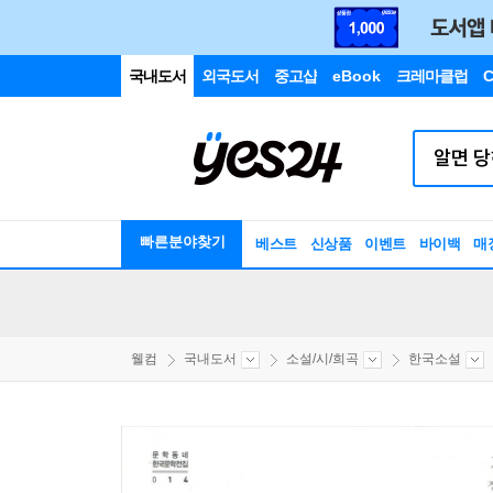
국내도서
외국도서
중고샵
eBook
크레마클럽
C
빠른분야찾기
베스트
신상품
이벤트
바이백
매
웰컴
국내도서
소설/시/희곡
한국소설