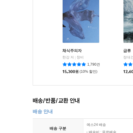
채식주의자
급류
한강 저
창비
정대건
|
1,790건
15,300
원
(10% 할인)
12,6
배송/반품/교환 안내
배송 안내
예스24 배송