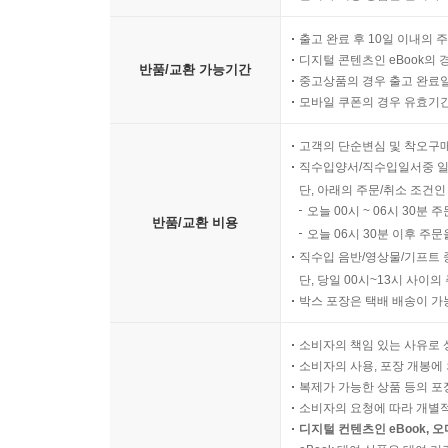
마이페이지 >
반품/교환 신청
반품/교환 방법
판매자 배송 상품은 판매자와
출고 완료 후 10일 이내의 
디지털 콘텐츠인 eBook의 
반품/교환 가능기간
중고상품의 경우 출고 완료일
모바일 쿠폰의 경우 유효기간(
고객의 단순변심 및 착오구
직수입양서/직수입일서중 일
단, 아래의 주문/취소 조건인
오늘 00시 ~ 06시 30분 
반품/교환 비용
오늘 06시 30분 이후 주문
직수입 음반/영상물/기프트 
단, 당일 00시~13시 사이
박스 포장은 택배 배송이 가
소비자의 책임 있는 사유로 
소비자의 사용, 포장 개봉에 
복제가 가능한 상품 등의 포장을 
소비자의 요청에 따라 개별