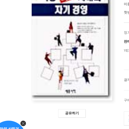
이
첫
정
판
Y
결
구
공유하기