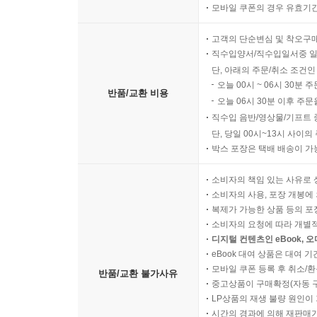
모바일 쿠폰의 경우 유효기간(
고객의 단순변심 및 착오구
직수입양서/직수입일서중 일
단, 아래의 주문/취소 조건인
오늘 00시 ~ 06시 30분 
반품/교환 비용
오늘 06시 30분 이후 주문
직수입 음반/영상물/기프트 
단, 당일 00시~13시 사이
박스 포장은 택배 배송이 가
소비자의 책임 있는 사유로 
소비자의 사용, 포장 개봉에 
복제가 가능한 상품 등의 포장을 
소비자의 요청에 따라 개별
디지털 컨텐츠인 eBook, 
eBook 대여 상품은 대여 기
모바일 쿠폰 등록 후 취소/환
반품/교환 불가사유
중고상품이 구매확정(자동 
LP상품의 재생 불량 원인이 기
시간의 경과에 의해 재판매가