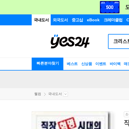
국내도서
외국도서
중고샵
eBook
크레마클럽
C
빠른분야찾기
베스트
신상품
이벤트
바이백
매
웰컴
국내도서
소
직