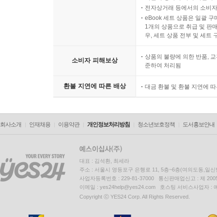
전자상거래 등에서의 소비자
eBook 세트 상품은 일괄 
1개의 상품으로 취급 및 판매
우, 세트 상품 전부 및 세트
상품의 불량에 의한 반품, 교
소비자 피해보상
준하여 처리됨
환불 지연에 따른 배상
대금 환불 및 환불 지연에 
회사소개
인재채용
이용약관
개인정보처리방침
청소년보호정책
도서홍보안내
대표 : 김석환, 최세라
주소 : 서울시 영등포구 은행로 11, 5층~6층(여의도동,일신
사업자등록번호 : 229-81-37000 통신판매업신고 : 제 200
이메일 : yes24help@yes24.com 호스팅 서비스사업자 :
Copyright ⓒ YES24 Corp. All Rights Reserved.