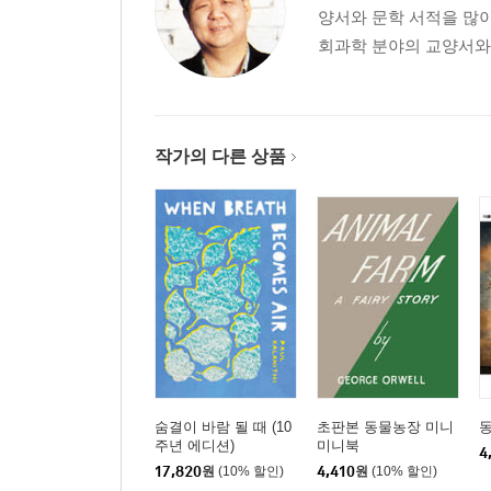
양서와 문학 서적을 많이
회과학 분야의 교양서와 문
작가의 다른 상품
숨결이 바람 될 때 (10
초판본 동물농장 미니
주년 에디션)
미니북
4
17,820
원
(10% 할인)
4,410
원
(10% 할인)