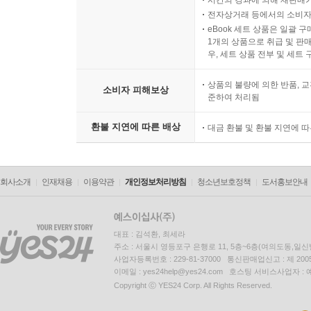
전자상거래 등에서의 소비자
eBook 세트 상품은 일괄 
1개의 상품으로 취급 및 판매
우, 세트 상품 전부 및 세트
상품의 불량에 의한 반품, 교
소비자 피해보상
준하여 처리됨
환불 지연에 따른 배상
대금 환불 및 환불 지연에 
회사소개
인재채용
이용약관
개인정보처리방침
청소년보호정책
도서홍보안내
대표 : 김석환, 최세라
주소 : 서울시 영등포구 은행로 11, 5층~6층(여의도동,일신
사업자등록번호 : 229-81-37000 통신판매업신고 : 제 200
이메일 : yes24help@yes24.com 호스팅 서비스사업자 :
Copyright ⓒ YES24 Corp. All Rights Reserved.