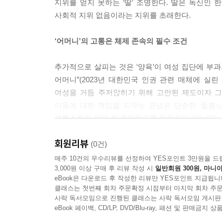
지위를 얻지 못하는 ‘딸’ 조명한다. 딸은 독신인 
사회적 지위 없음이라는 지위를 초래한다.
‘어머니’의 고통은 체제 존속의 필수 조건
추가적으로 살피는 것은 ‘양육’이 여성 집단에 부
어머니”(2023년 대한민국 인권 관련 매체에 실
여성을 거듭 주저앉히기 위해 고안된 제도이자 
아동에 대한 책임을 지우는 관념은 단순한 ‘돌봄노
고통스럽지 않은 채 존재하도록 허락하지 않는다”.
회원리뷰
(0건)
매주 10건의 우수리뷰를 선정하여 YES포인트 3만원을 드
3,000원 이상 구매 후 리뷰 작성 시
일반회원 300원, 마니아
eBook은 다운로드 후 작성한 리뷰만 YES포인트 지급됩니
클래스는 첫번째 회차 주문확정 시점부터 마지막 회차 주문
사락 독서모임으로 진행된 클래스는 사락 독서모임 게시판
eBook 페이백, CD/LP, DVD/Blu-ray, 패션 및 판매금