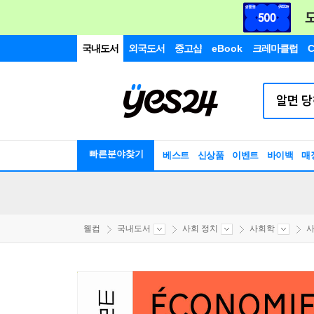
국내도서
외국도서
중고샵
eBook
크레마클럽
C
빠른분야찾기
베스트
신상품
이벤트
바이백
매
웰컴
국내도서
사회 정치
사회학