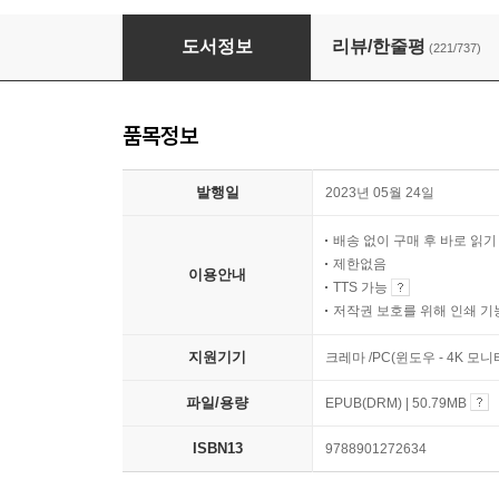
역행자 확장판
도서정보
리뷰/한줄평
(221/737)
품목정보
발행일
2023년 05월 24일
배송 없이 구매 후 바로 읽
제한없음
이용안내
TTS 가능
저작권 보호를 위해 인쇄 기
지원기기
크레마 /PC(윈도우 - 4K 모
파일/용량
EPUB(DRM) | 50.79MB
ISBN13
9788901272634