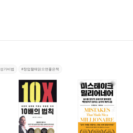
수성가비법
#창업할때읽으면좋은책