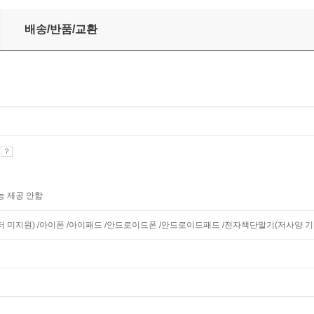
배송/반품/교환
기
능 제공 안함
니터 미지원) /아이폰 /아이패드 /안드로이드폰 /안드로이드패드 /전자책단말기(저사양 기기 