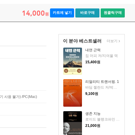
14,000
카트에 넣기
바로구매
원클릭구매
원
이 분야 베스트셀러
더보기
내면 근력
짐 머피 저/지여울 역
15,400
원
리얼리티 트랜서핑. 1
바딤 젤란드 저/박인수 역
9,100
원
사용 불가) /PC(Mac)
생존 지능
로이드 블랭크파인 저/박선영 역
21,000
원