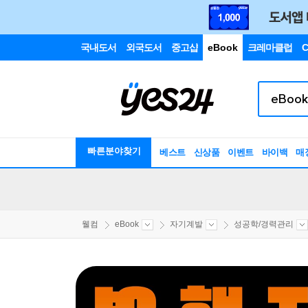
국내도서
외국도서
중고샵
eBook
크레마클럽
C
빠른분야찾기
베스트
신상품
이벤트
바이백
매
웰컴
eBook
자기계발
성공학/경력관리