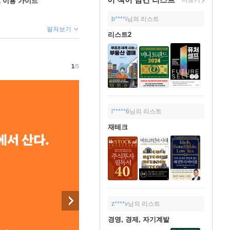
ok 이용 가이드
b****i
님의 리스트
펼쳐보기
리스트2
1
/5
l*****6
님의 리스트
재테크
z****v
님의 리스트
경영, 경제, 자기계발