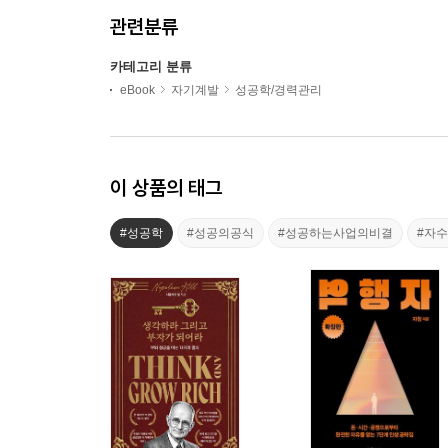
관련분류
카테고리 분류
eBook
자기계발
성공학/경력관리
이 상품의 태그
#성공학
#성공의공식
#성공하는사업의비결
#자