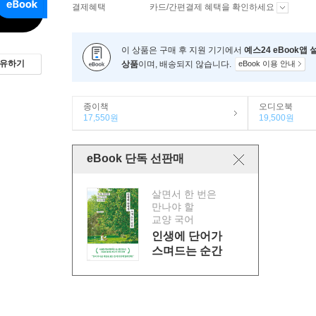
결제혜택
카드/간편결제 혜택을 확인하세요
이 상품은 구매 후 지원 기기에서
예스24 eBook앱
유하기
상품
이며, 배송되지 않습니다.
eBook 이용 안내
종이책
오디오북
17,550원
19,500원
eBook 단독 선판매
살면서 한 번은
만나야 할
교양 국어
인생에 단어가
스며드는 순간