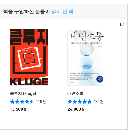
이 책을 구입하신 분들이
많이 산 책
1
/4
클루지 (kluge)
내면소통
119건
439건
13,500
원
26,000
원