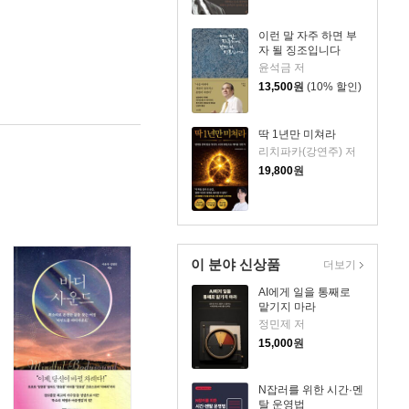
이런 말 자주 하면 부
자 될 징조입니다
윤석금 저
13,500
원
(10% 할인)
딱 1년만 미쳐라
리치파카(강연주) 저
19,800
원
이 분야 신상품
더보기
AI에게 일을 통째로
맡기지 마라
정민제 저
15,000
원
N잡러를 위한 시간·멘
탈 운영법