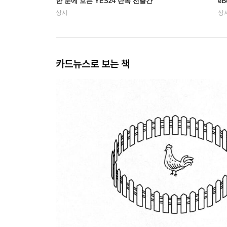
한 눈에 보는 YES24 단독 선출간
e
상시
상
카드뉴스로 보는 책