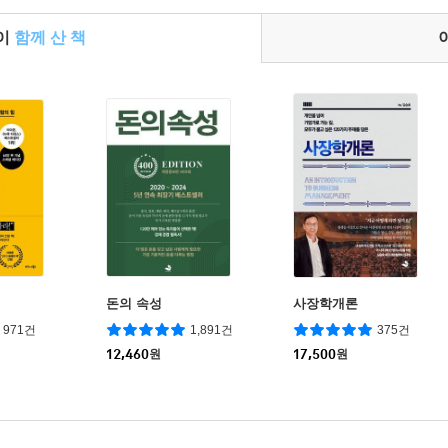
들이
함께 산 책
돈의 속성
사장학개론
971건
1,891건
375건
12,460
원
17,500
원