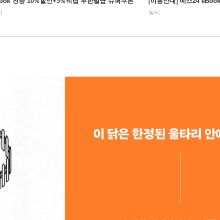
Book 전종 10%할인+5%적립 무한발급 슈퍼쿠폰
[이용안내] 예스24 eBo
시
상시