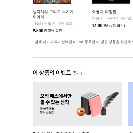
생각하라 그리고 부자가
역행자 확장판
되어라
자청 저
웅진지식하우스
|
나폴레온 힐 저
하이스트
|
14,000
원
(0% 할인)
9,800
원
(0% 할인)
검색 페이지에서 선택된 태그에 등록된 더 많은 상품을 확인해 
이 상품의 이벤트
(5개)