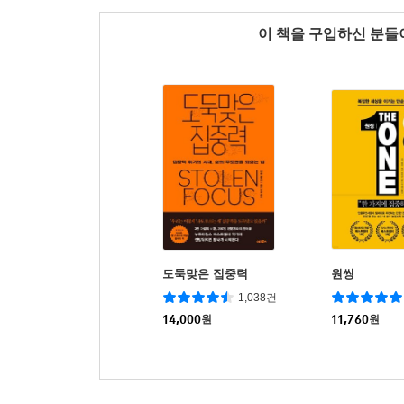
이 책을 구입하신 분
도둑맞은 집중력
원씽
1,038건
14,000
원
11,760
원