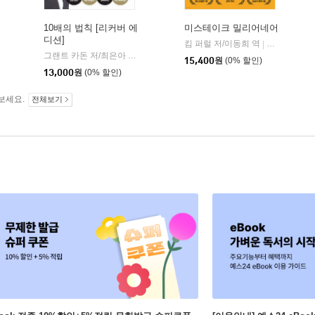
10배의 법칙 [리커버 에
미스테이크 밀리어네어
디션]
킴 퍼럴 저/이동희 역
필름
|
그랜트 카돈 저/최은아 역
부키
|
15,400
원
(0% 할인)
13,000
원
(0% 할인)
보세요.
전체보기