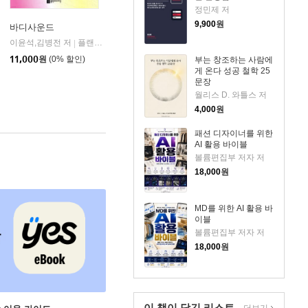
정민제 저
9,900
원
바디사운드
이윤석,김병전 저
플랜비디자인
|
11,000
원
(0% 할인)
부는 창조하는 사람에
게 온다 성공 철학 25
문장
월리스 D. 와틀스 저
4,000
원
패션 디자이너를 위한
AI 활용 바이블
볼륨편집부 저자 저
18,000
원
MD를 위한 AI 활용 바
이블
볼륨편집부 저자 저
18,000
원
이 책이 담긴
리스트
더보기