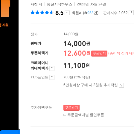
자청
저
웅진지식하우스
2023년 05월 24일
8.5
회원리뷰(
958
건)
판매지수 2,052
정가
14,000원
14,000
원
판매가
12,600
원
쿠폰혜택가
(종이책 정가 대비
쿠폰받기
크레마머니
11,100
원
최대혜택가
YES포인트
700원 (5% 적립)
5만원이상 구매 시 2천원 추가적립
추가혜택쿠폰
쿠폰받기
주문금액대별 할인쿠폰