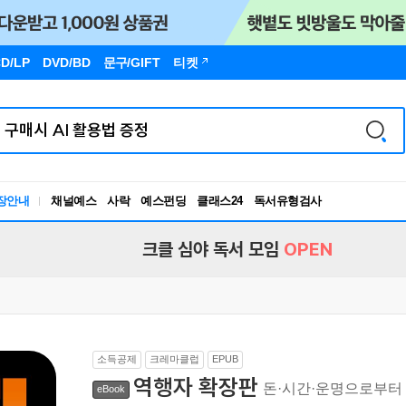
D/LP
DVD/BD
문구
/GIFT
티켓
장안내
채널예스
사락
예스펀딩
클래스24
독서유형검사
RBTI Lab
독서유형검사
크클 심야 독서 모임
OPEN
소득공제
크레마클럽
EPUB
역행자 확장판
돈·시간·운명으로부터 
eBook