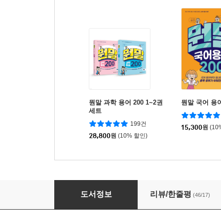
뭔말 과학 용어 200 1~2권
뭔말 국어 용어 
세트
199건
15,300
원
(10
28,800
원
(10% 할인)
뭔말 역사 용어 150
도서정보
리뷰/한줄평
(46/17)