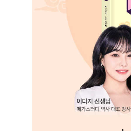
099 5·18 민주화 운동 vs 100 6월 민주 항쟁
101 7·4 남북 공동 성명 102 6·15 남북 공동 선언
한국사 퀴즈
103 메소포타미아 문명 vs 104 이집트 문명
105 인도 문명 vs 106 중국 문명
107 춘추 전국 시대 vs 108 위진 남북조 시대
109 진시황제 vs 110 한 무제
111 아케메네스 왕조 페르시아 vs 112 사산 왕조 
113 아테네 vs 114 스파르타
115 마우리아 왕조 vs 116 굽타 왕조
117 수 vs 118 당
119 나라 시대 vs 120 헤이안 시대
121 카노사의 굴욕 vs 122 아비뇽 유수
123 십자군 전쟁 vs 124 백년 전쟁
125 르네상스 vs 126 종교 개혁