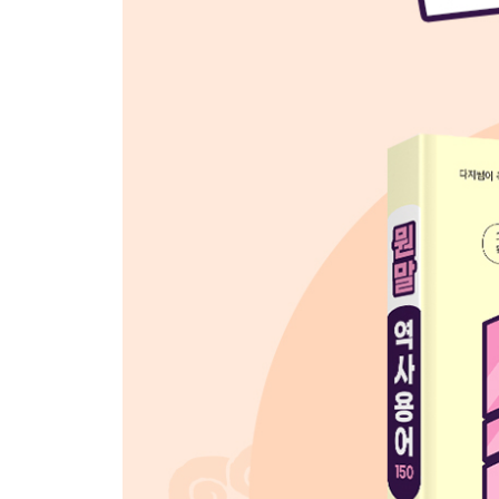
065 영조vs 066 정조
067 대동법 vs 068 균역법
069 통신사 vs 070 연행사
071 풍속화 vs 072 민화
073 개화파vs 074 위정척사파
075 갑신정변 vs 076 갑오개혁
077 독립 협회vs 078 대한 제국
079 만민 공동회 vs 080 관민 공동회
081 국채 보상 운동 vs 082 물산 장려 운동
083 신민회 vs 084 신간회
085 무단 통치vs 086 문화 통치
087 토지 조사 사업 vs 088 산미 증식 계획
089 3·1 운동 vs 090 6·10만세 운동
091 봉오동 전투vs 092 청산리 대첩
093 의열단 vs 094 한인 애국단
095 조선 의용대 vs 096 한국 광복군
097 발췌 개헌 vs 098 사사오입 개헌