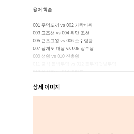
용어 학습
001 주먹도끼 vs 002 가락바퀴
003 고조선 vs 004 위만 조선
005 근초고왕 vs 006 소수림왕
007 광개토 대왕 vs 008 장수왕
009 성왕 vs 010 진흥왕
011 굴식 돌방무덤 vs 012 돌무지덧널무덤
013 울산항 vs 014 벽란도
015 무구정광대다라니경 vs 016 팔만대장경
상세 이미지
017 원효 vs 018 의상
019 교종 vs 020 선종
021 후백제vs 022 후고구려
023 서희 vs 024 윤관
025 식목도감 vs 026 교정도감
027 고려 삼사 vs 028 조선 삼사
029 노비안검법 vs 030 전민변정도감