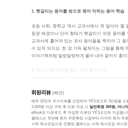
1. 헷갈리는 용어를 쌍으로 묶어 익히는 용어 학습
초등 사회, 중학교 역사 교과서에서 꼭 알아야 할 
등장 배경이나 단어 형태가 헷갈리기 쉬운 용어를 
교과서에 흩어져 있는 유사 용어들을 짝지어 그 용
수 있게 되지요. 한 장 가득 펼쳐지는 그림을 통해
이야기책처럼 말랑말랑하게 풀어 내어 끝까지 흥미롭
2. 추리 만화 퀴즈를 풀어 가며 흥미 유발
‘역사’는 우리의 과거이면서도 현재이고 미래입니다
회원리뷰
용어가 쓰일 수 있는 상황을 먼저 퀴즈로 제시하
(46건)
기억하면, 이해 없이 무작정 달달 외우는 것보다 더
매주 10건의 우수리뷰를 선정하여 YES포인트 3만원을 드
3,000원 이상 구매 후 리뷰 작성 시
일반회원 300원, 마니아
제공되는 단서를 가지고 차근차근 추리하다 보면 재
eBook은 다운로드 후 작성한 리뷰만 YES포인트 지급됩니
클래스는 첫번째 회차 주문확정 시점부터 마지막 회차 주문
3. 메가스터디 역사 1타 강사 이다지의 핵심 정리로
사락 독서모임으로 진행된 클래스는 사락 독서모임 게시판