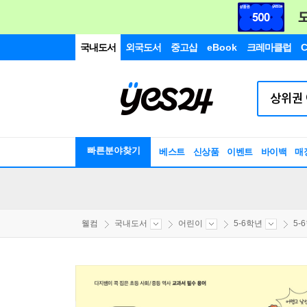
국내도서
외국도서
중고샵
eBook
크레마클럽
C
빠른분야찾기
베스트
신상품
이벤트
바이백
매
웰컴
국내도서
어린이
5-6학년
5-