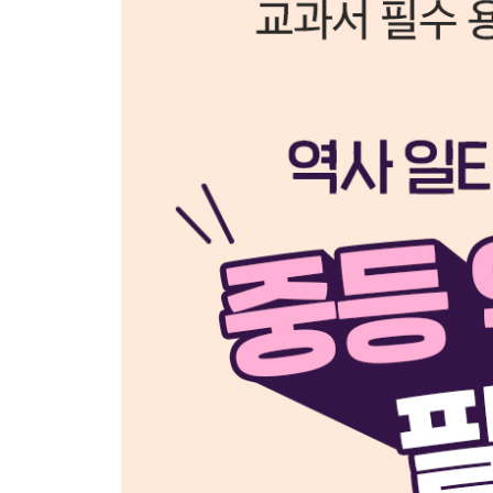
031 음서 vs 032 과거
033 삼국사기 vs 034 삼국유사
035 의천 vs 036 지눌
037 국자감 vs 038 성균관
039 일천즉천 vs 040 노비종모법
041 상감 청자 vs 042 백자
043 은병 vs 044 상평통보
045 권문세족 vs 046 신진 사대부
047 농상집요 vs 048 농사직설
049 집현전 vs 050 규장각
051 의정부 vs 052 비변사
053 사대 vs 054 교린
055 훈구 vs 056 사림
057 서원 vs 058 향약
059 임진왜란 vs 060 병자호란
061 북벌 vs 062 북학
063 남인vs 064 서인