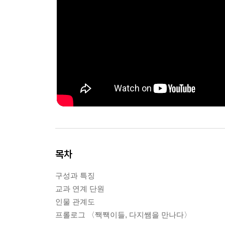
목차
구성과 특징
교과 연계 단원
인물 관계도
프롤로그 〈짹짹이들, 다지쌤을 만나다〉