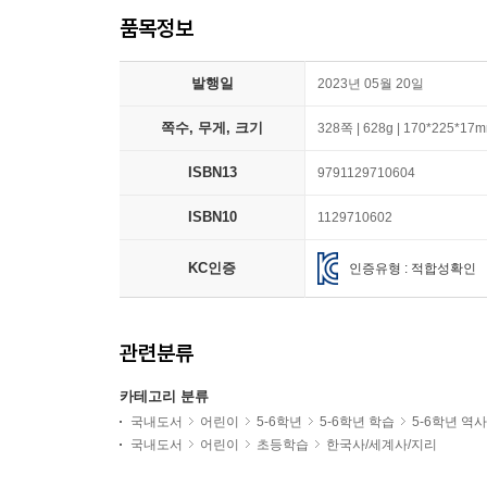
품목정보
발행일
2023년 05월 20일
쪽수, 무게, 크기
328쪽 | 628g | 170*225*17
ISBN13
9791129710604
ISBN10
1129710602
KC인증
인증유형 : 적합성확인
관련분류
카테고리 분류
국내도서
어린이
5-6학년
5-6학년 학습
5-6학년 역
국내도서
어린이
초등학습
한국사/세계사/지리