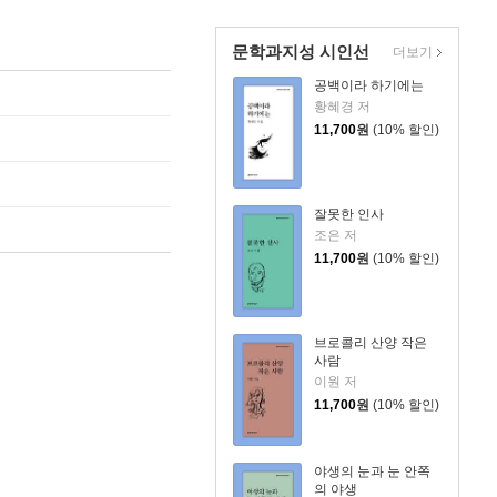
문학과지성 시인선
더보기
공백이라 하기에는
황혜경 저
11,700
원
(10% 할인)
잘못한 인사
조은 저
11,700
원
(10% 할인)
브로콜리 산양 작은
사람
이원 저
11,700
원
(10% 할인)
야생의 눈과 눈 안쪽
의 야생