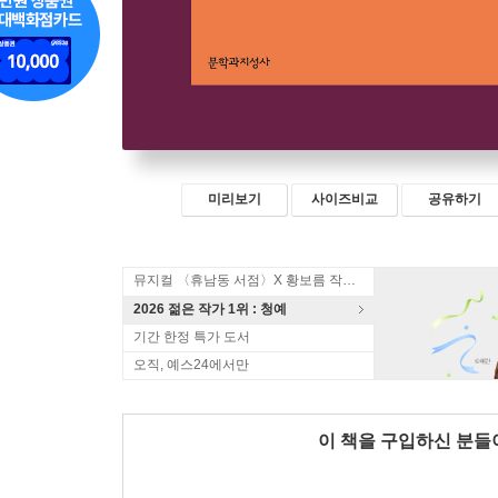
미리보기
사이즈비교
공유하기
뮤지컬 〈휴남동 서점〉X 황보름 작가 북토크
2026 젊은 작가 1위 : 청예
기간 한정 특가 도서
오직, 예스24에서만
이 책을 구입하신 분