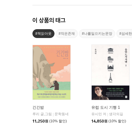
이 상품의 태그
#책읽아웃
#작은존재
#나를일으키는문장
#섬세
긴긴밤
유럽 도시 기행 1
루리 글,그림
문학동네
유시민 저
생각의길
|
|
11,250
원
(10% 할인)
14,850
원
(10% 할인)