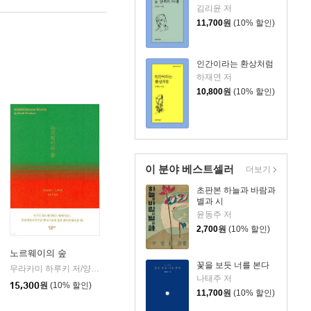
김리윤 저
11,700
원
(10% 할인)
인간이라는 환상처럼
하재연 저
10,800
원
(10% 할인)
이 분야 베스트셀러
더보기
초판본 하늘과 바람과
별과 시
윤동주 저
2,700
원
(10% 할인)
노르웨이의 숲
꽃을 보듯 너를 본다
무라카미 하루키 저/양억관 역
민음사
|
나태주 저
15,300
원
(10% 할인)
11,700
원
(10% 할인)