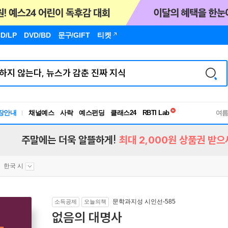
D/LP
DVD/BD
문구
/GIFT
티켓
독서유형검사
장안내
채널예스
사락
예스펀딩
클래스24
RBTI Lab
여
독서유형검사
주말에는 더욱 알뜰하게!
최대 2,000원 상품권 받으
한국 시
문학과지성 시인선-585
소득공제
오늘의책
없음의 대명사