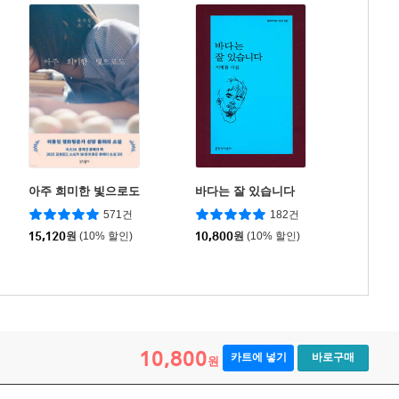
아주 희미한 빛으로도
바다는 잘 있습니다
571건
182건
15,120
원
(10% 할인)
10,800
원
(10% 할인)
10,800
카트에 넣기
바로구매
원