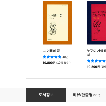
그 여름의 끝
누구도 기억하
서
40건
10,800
원
(10% 할인)
10,800
원
(10
없음의 대명사
도서정보
리뷰/한줄평
(9/16)