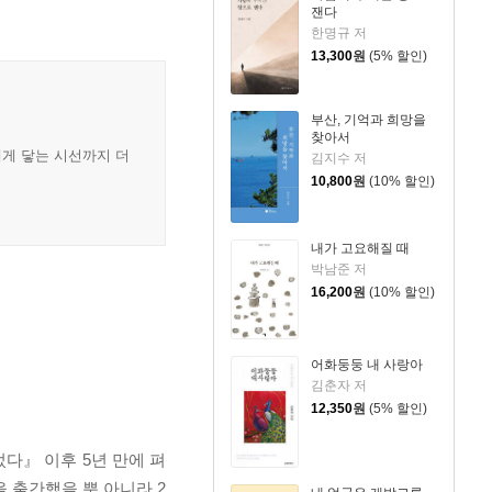
잰다
한명규 저
13,300
원
(5% 할인)
부산, 기억과 희망을
찾아서
에게 닿는 시선까지 더
김지수 저
10,800
원
(10% 할인)
내가 고요해질 때
박남준 저
16,200
원
(10% 할인)
어화둥둥 내 사랑아
김춘자 저
12,350
원
(5% 할인)
다』 이후 5년 만에 펴
 출간했을 뿐 아니라 2