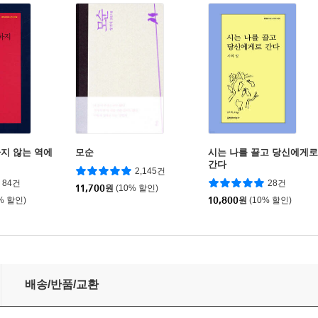
지 않는 역에
모순
시는 나를 끌고 당신에게로
간다
2,145건
84건
28건
11,700
원
(10% 할인)
% 할인)
10,800
원
(10% 할인)
배송/반품/교환