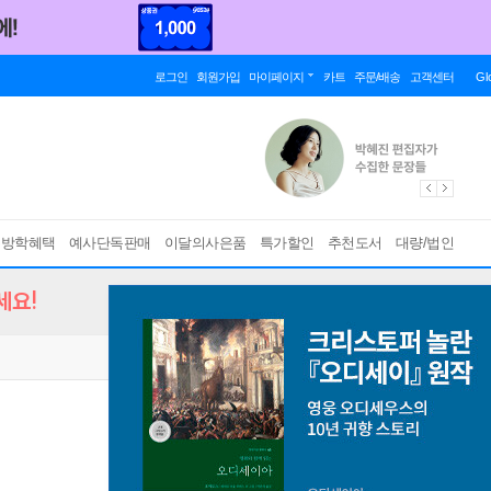
로그인
회원가입
마이페이지
카트
주문/배송
고객센터
Gl
름방학혜택
예사단독판매
이달의사은품
특가할인
추천도서
대량/법인
세요!