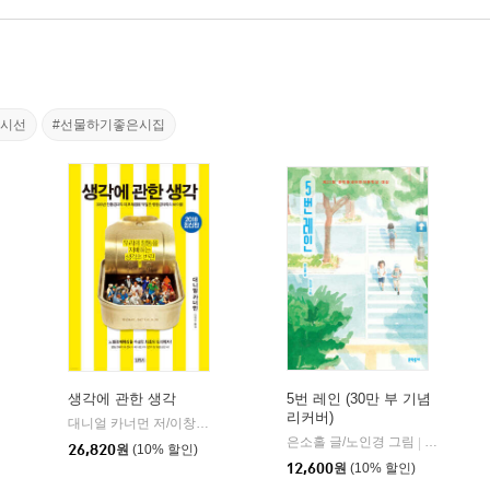
한시선
#선물하기좋은시집
생각에 관한 생각
5번 레인 (30만 부 기념
리커버)
대니얼 카너먼 저/이창신 역
김영사
|
은소홀 글/노인경 그림
문학동네
|
26,820
원
(10% 할인)
12,600
원
(10% 할인)