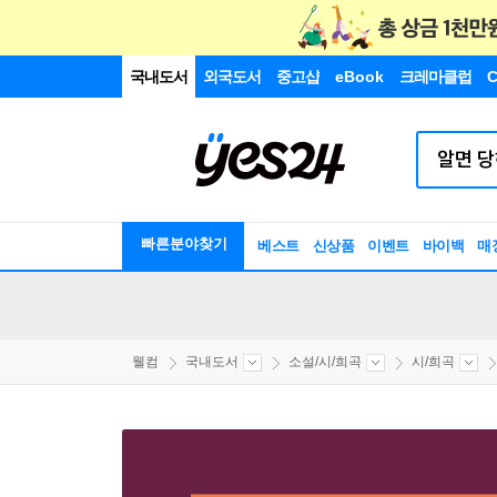
국내도서
외국도서
중고샵
eBook
크레마클럽
C
빠른분야찾기
베스트
신상품
이벤트
바이백
매
웰컴
국내도서
소설/시/희곡
시/희곡