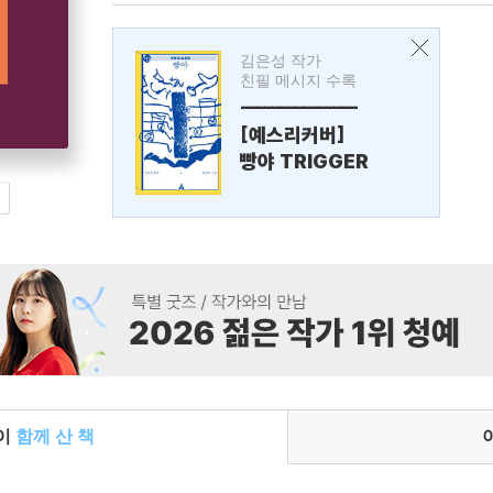
김은성 작가
친필 메시지 수록
---------------
[예스리커버]
빵야 TRIGGER
들이
함께 산 책