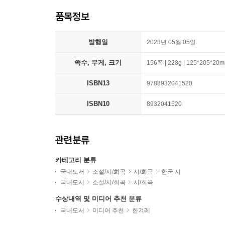
품목정보
발행일
2023년 05월 05일
쪽수, 무게, 크기
156쪽 | 228g | 125*205*20
ISBN13
9788932041520
ISBN10
8932041520
관련분류
카테고리 분류
국내도서
소설/시/희곡
시/희곡
한국 시
국내도서
소설/시/희곡
시/희곡
수상내역 및 미디어 추천 분류
국내도서
미디어 추천
한겨레