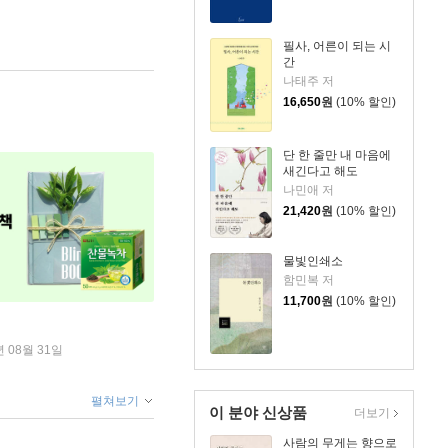
필사, 어른이 되는 시
간
나태주 저
16,650
원
(10% 할인)
단 한 줄만 내 마음에
새긴다고 해도
나민애 저
21,420
원
(10% 할인)
물빛인쇄소
함민복 저
11,700
원
(10% 할인)
년 08월 31일
펼쳐보기
이 분야 신상품
더보기
사람의 무게는 향으로