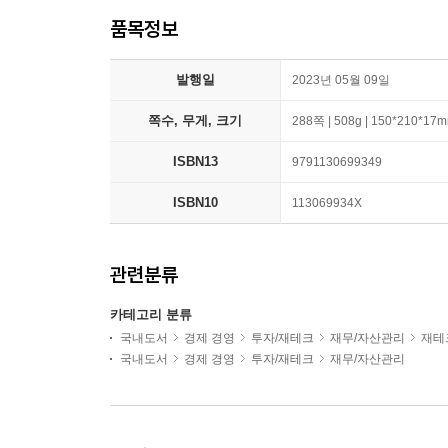
품목정보
발행일
2023년 05월 09일
쪽수, 무게, 크기
288쪽 | 508g | 150*210*17
ISBN13
9791130699349
ISBN10
113069934X
관련분류
카테고리 분류
국내도서
경제 경영
투자/재테크
재무/자산관리
재테
국내도서
경제 경영
투자/재테크
재무/자산관리