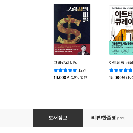
그림값의 비밀
아트테크 큐
12건
18,000
원
(10% 할인)
15,300
원
(10
아트테크 바이블
도서정보
리뷰/한줄평
(13/1)