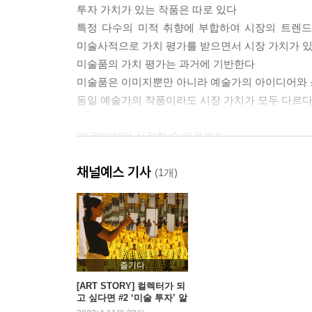
투자 가치가 있는 작품은 따로 있다
특정 다수의 미적 취향에 부합하여 시장의 트렌드가
미술사적으로 가치 평가를 받으면서 시장 가치가 있
미술품의 가치 평가는 과거에 기반한다
미술품은 이미지뿐만 아니라 예술가의 아이디어와 
동일 예술가의 작품이라도 시장 가치가 모두 다르
02 얼마부터 시작할 수 있을까?
채널예스 기사
한두 달 치 월급으로 가능하다?
(1개)
예산별 구입 가능한 작품군
구매가와 가격 상승률은 비례할까?
03 미술 시장의 구조와 미술품 가격의 결정 요인
즐기다
미술 시장의 구조
[ART STORY] 컬렉터가 되
고 싶다면 #2 ‘미술 투자’ 알
갤러리(화랑) ┃ 경매회사 ┃ 아트페어 ┃ 온라인 
아보기