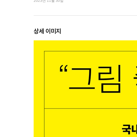
2023년 11월 30일
미술품 가격은 어떻게 결정될까?
1차 시장의 그림가 결정 요인: 예술가의 명성과 호당
1차 시장과 2차 시장의 상관관계: 정가와 시세
미술품 가격, 얼마까지 오를 수 있을까?
상세 이미지
04 처음 하는 미술품 거래의 기술
갤러리, 아트페어를 이용한 미술품 구매
갤러리를 이용한 미술품 구매 ┃ 아트페어를 이용한
경매회사를 이용한 미술품 구매
경매가를 통한 미술 시장 이해 ┃ 경매 참여 과정 &
온라인 미술품 거래의 장단점
미술품 거래 수수료 & 기타 비용
컬렉팅 입문자를 위한 에디션 개념
넘버링 ┃ 작가 생존 시와 사후의 가치 차이 ┃ 확
작품 거래 시 체크리스트: 위작, 복원, 세금
위작 이슈에 대처하는 법 ┃ 위작을 피하는 법 ┃ 작