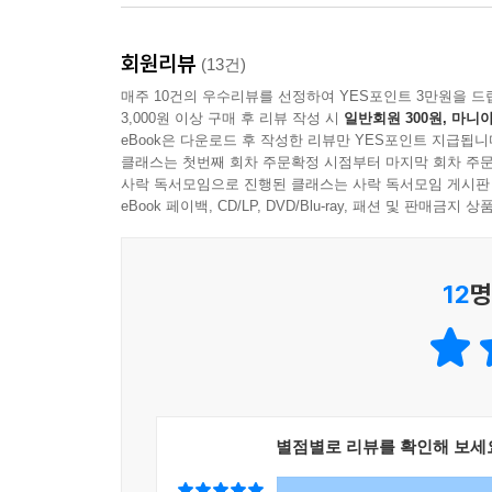
는 넘버링(numbering)을 눈여겨봐야 합니다.
실제 미술 시장에 처음 진입하는 사람이라면, 미술
---「04 처음 하는 미술품 거래의 기술」중에서
회원리뷰
얼마나 하는지, 어떤 작품을 사야 하는지, 작품의
(13건)
아니다. 미술 시장은 주식이나 부동산 시장에 비해
매주 10건의 우수리뷰를 선정하여 YES포인트 3만원을 드
현재 전 세계 미술 시장은 어떤 지형도를 그리고 있
3,000원 이상 구매 후 리뷰 작성 시
일반회원 300원, 마니아
과거 평가나 활동에 기반하기 때문에 인기 작가의 상
미술품 거래총액의 약 84%가 미국, 영국, 홍콩과
eBook은 다운로드 후 작성한 리뷰만 YES포인트 지급됩니
이러한 이유로 새로운 투자 수단으로 아트테크를 
역들로, 세계 3대 국제 금융 허브로 꼽히는 미국의
클래스는 첫번째 회차 주문확정 시점부터 마지막 회차 주문
여유를 갖기를 당부한다. 그리고 단순히 그림을
사락 독서모임으로 진행된 클래스는 사락 독서모임 게시판
계 미술품 거래총액의 약 45%를 차지하며 미술품 
컬렉팅할 때는 개인의 주관적인 기호와 시장의 
eBook 페이백, CD/LP, DVD/Blu-ray, 패션 및 판매금
안목이란 시장의 보편성을 읽어내는 힘이다. 이는 
---「05 글로벌 미술 시장 트렌드」중에서
12
명
전통 그림 시장부터 NFT 아트 시장, 최근 글로벌 미
컬렉터라면 반드시 알아야 할 아티스트 리스트까지
과거에는 미국·유럽을 중심으로 예술가와 딜러 들
시장에서 나아가 온라인 미술 시장 플랫폼, 작가들의
같은 메이저 경매회사가 온라인 경매에 뛰어든 후
별점별로 리뷰를 확인해 보세
블루칩 작가의 투자 가치부터 현재 주목해야 할 아프