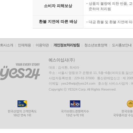
상품의 불량에 의한 반품, 교
소비자 피해보상
준하여 처리됨
환불 지연에 따른 배상
대금 환불 및 환불 지연에 
회사소개
인재채용
이용약관
개인정보처리방침
청소년보호정책
도서홍보안내
대표 : 김석환, 최세라
주소 : 서울시 영등포구 은행로 11, 5층~6층(여의도동,일신
사업자등록번호 : 229-81-37000 통신판매업신고 : 제 200
이메일 : yes24help@yes24.com 호스팅 서비스사업자 :
Copyright ⓒ YES24 Corp. All Rights Reserved.