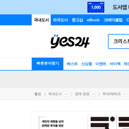
국내도서
외국도서
중고샵
eBook
크레마클럽
C
빠른분야찾기
베스트
신상품
이벤트
바이백
매
웰컴
국내도서
경제 경영
투자/재테크