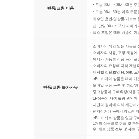
오늘 00시 ~ 06시 30분 
반품/교환 비용
오늘 06시 30분 이후 주문
직수입 음반/영상물/기프트 
단, 당일 00시~13시 사이
박스 포장은 택배 배송이 가
소비자의 책임 있는 사유로 
소비자의 사용, 포장 개봉에 
복제가 가능한 상품 등의 포장을 
소비자의 요청에 따라 개별
디지털 컨텐츠인 eBook, 
eBook 대여 상품은 대여 기
모바일 쿠폰 등록 후 취소/환
반품/교환 불가사유
중고상품이 구매확정(자동 
LP상품의 재생 불량 원인이 기
시간의 경과에 의해 재판매가
전자상거래 등에서의 소비자
eBook 세트 상품은 일괄 
1개의 상품으로 취급 및 판매
우, 세트 상품 전부 및 세트