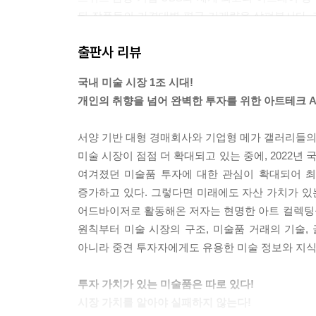
된 작품들의 가격대별 평균 거래량을 살펴봅시다. 리포
이하에서 거래됐으며, 45%가 5,000달러(한화 약
출판사 리뷰
거래되는 그림의 약 90%는 1억 원 미만이고, 이 중
추정됩니다.
국내 미술 시장 1조 시대!
---「02 얼마부터 시작할 수 있을까?」중에서
개인의 취향을 넘어 완벽한 투자를 위한 아트테크 A t
한 번 이상 판매가 이루어진 작품이 재거래되는 2차
서양 기반 대형 경매회사와 기업형 메가 갤러리들의 
가를 결정하는 데 예술가가 개입할 수 없죠. 동일 
미술 시장이 점점 더 확대되고 있는 중에, 2022년
되는 가격은 모두 다릅니다. 즉 2차 시장에서는 정
여겨졌던 미술품 투자에 대한 관심이 확대되어 최
인은 무엇일까요? 작품이 갖는 개별 스토리, 희소성,
증가하고 있다. 그렇다면 미래에도 자산 가치가 있
거래 심리입니다. 2차 시장에서는 이런 요인들이 시
어드바이저로 활동해온 저자는 현명한 아트 컬렉팅
---「03 미술 시장의 구조와 미술품 가격의 결정 
원칙부터 미술 시장의 구조, 미술품 거래의 기술,
아니라 중견 투자자에게도 유용한 미술 정보와 지식
많은 컬렉터가 블루칩 작가의 작품을 소장하고 싶어
억, 많게는 수백억 원대 예산이 필요하죠. 그래서 그
투자 가치가 있는 미술품은 따로 있다!
정판 작품들의 거래가 점점 더 활발해지고 있습니
시장 가치를 알아야 실패하지 않는다!
대부분 예술 장르가 에디션을 가지고 있습니다. 그러므