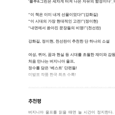
‘블루&그린은 세차게 터져 나온 자유의 함성이다’
그리고 당신이 걸음을 옮기면, 그녀는 마치 안락의자
--- p.87
“이 책은 이미 내게 선물이었다!”(강화길)
“이 시대의 가장 현대적인 고전!”(정이현)
커튼이 젖혀진 창문을 통해 보랏빛 저녁 하늘이 보였
“내면에서 쏟아진 문장들의 비명!”(천선란)
다. 꽃을 쥔 채 몸을 조그맣게 말아 앉은 줄리아 
아 있는 그녀의 둘레에는 영혼에서 흘러나온 강렬한 
강화길, 정이현, 천선란이 추천한 단 하나의 소설
--- p.113
여성, 퀴어, 꿈과 현실 등 시대를 초월한 재미와 감
하지만 그는 죽었다. 그가 나의 감성을 건드릴 수 있
처음 만나는 버지니아 울프,
안락의자가 있다. 낡았지만 여전히 견고한 저 의자
정수를 담은 ‘베스트’ 단편들!
도. 그의 생명은 벽과 카펫에 줄무늬를 그리는 햇빛
미발표 작품 한국 최초 수록!
그리고 앞으로도 수백만 년간 노랗고 넓은 오솔길, 
--- p.170
하버드 대학생이 가장 많이 읽은 책, BBC에서 뽑
서울대학교 도서관 대출순위 TOP100에 언제나 
그러나 우리가 여행하는 이 도시에는 돌도 대리석도 
추천평
시대의 대표작가 강화길은 “버지니아 울프를 계속 읽
다. 그렇다면 희망을 버리고, 사막처럼 기쁨을 말려
백년이 넘는 시간 동안 버지니아 울프는 독자들의
지독히 반짝인다.
버지니아 울프를 읽을 때면 늘 시간이 정지한다.
깊숙이 다가갈 수 있는 단편집 『블루&그린』이 출