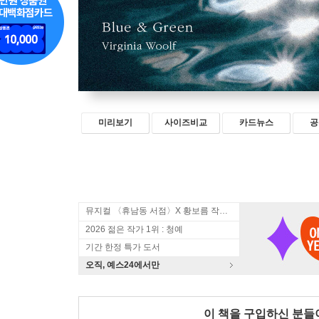
미리보기
사이즈비교
카드뉴스
공
뮤지컬 〈휴남동 서점〉X 황보름 작가 북토크
2026 젊은 작가 1위 : 청예
기간 한정 특가 도서
오직, 예스24에서만
이 책을 구입하신 분