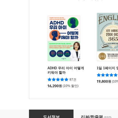
ADHD 우리 아이 어떻게
1일 1페이지 
키워야 할까
87건
19,800
원
(10
16,200
원
(10% 할인)
블루&그린
도서정보
리뷰/한줄평
(52/2)