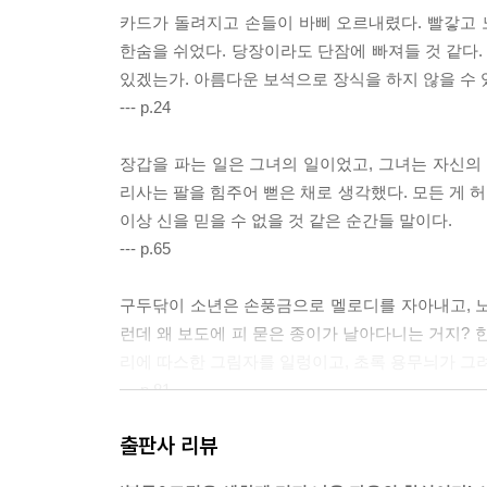
카드가 돌려지고 손들이 바삐 오르내렸다. 빨갛고 
한숨을 쉬었다. 당장이라도 단잠에 빠져들 것 같다.
있겠는가. 아름다운 보석으로 장식을 하지 않을 수 
--- p.24
장갑을 파는 일은 그녀의 일이었고, 그녀는 자신의 
리사는 팔을 힘주어 뻗은 채로 생각했다. 모든 게 
이상 신을 믿을 수 없을 것 같은 순간들 말이다.
--- p.65
구두닦이 소년은 손풍금으로 멜로디를 자아내고, 노란
런데 왜 보도에 피 묻은 종이가 날아다니는 거지? 
리에 따스한 그림자를 일렁이고, 초록 용무늬가 그
--- p.81
출판사 리뷰
그들은 15년 정도 런던 거리를 조용히 오가며 살았
와 매일 마주친 듯이 “안녕하세요, V 양”이라고 인