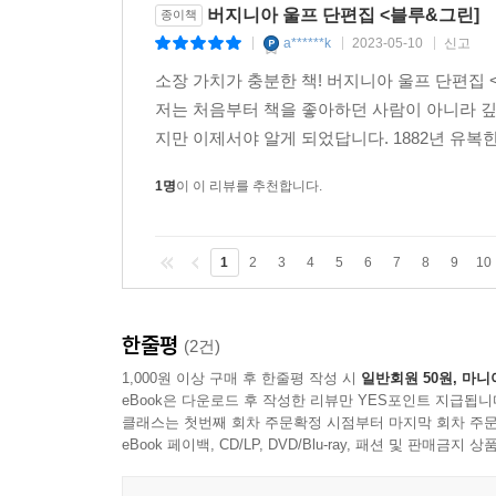
버지니아 울프 단편집 <블루&그린]
종이책
a******k
2023-05-10
신고
|
|
|
소장 가치가 충분한 책! 버지니아 울프 단편집
저는 처음부터 책을 좋아하던 사람이 아니라 
지만 이제서야 알게 되었답니다. 1882년 유복한
1명
이 이 리뷰를 추천합니다.
1
2
3
4
5
6
7
8
9
10
한줄평
(2건)
1,000원 이상 구매 후 한줄평 작성 시
일반회원 50원, 마니
eBook은 다운로드 후 작성한 리뷰만 YES포인트 지급됩니
클래스는 첫번째 회차 주문확정 시점부터 마지막 회차 주문
eBook 페이백, CD/LP, DVD/Blu-ray, 패션 및 판매금