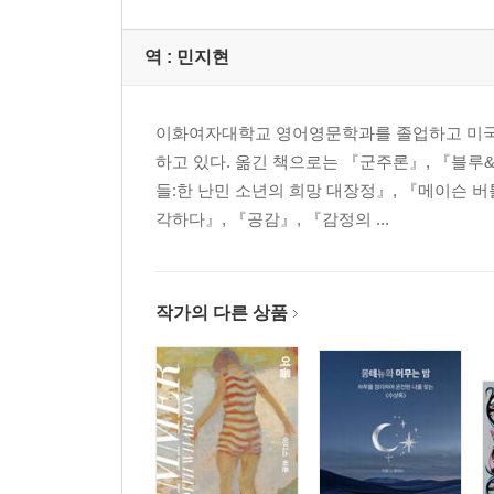
역 :
민지현
이화여자대학교 영어영문학과를 졸업하고 미국 
하고 있다. 옮긴 책으로는 『군주론』, 『블루
들:한 난민 소년의 희망 대장정』, 『메이슨 버
각하다』, 『공감』, 『감정의 ...
작가의 다른 상품