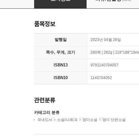
품목정보
발행일
2023년 04월 26일
쪽수, 무게, 크기
280쪽 | 282g | 118*188*19
ISBN13
9791140704057
ISBN10
1140704052
관련분류
카테고리 분류
국내도서
소설/시/희곡
영미소설
영미 단편소설