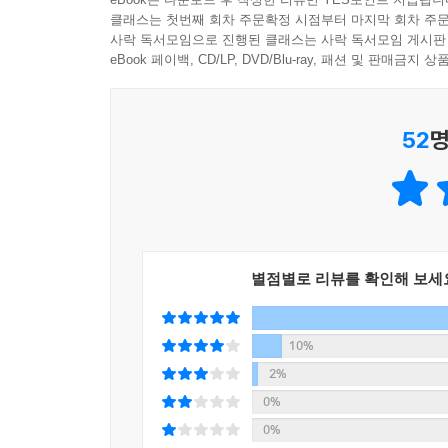
“블루&그린은 세차게 터져 나온 자유의 함성이다
클래스는 첫번째 회차 주문확정 시점부터 마지막 회차 주문
사락 독서모임으로 진행된 클래스는 사락 독서모임 게시판
유려하고도 생생한 외침 속에 당장 빠져보자.
eBook 페이백, CD/LP, DVD/Blu-ray, 패션 및 판매금
‘소설은 거미줄이다.
실낱같을 순 있지만 삶의 네 귀퉁이에 여전히 붙어 
52
명
_버지니아 울프
따듯한 사랑, 유머와 위트, 행복의 태도까지
잊을 수 없는 언어의 마술사가 포착한
섬세한 감정을 음미해볼 시간!
별점별로 리뷰를 확인해 보세
정이현 작가는 “나는 버지니아 울프가 이 소설을
고전이다.”라는 찬사를 바쳤다. 특히 강렬하고 생생
10%
2%
〈본드 가의 댈러웨이 부인〉은 장갑을 사러 가는
0%
이끌어내는 신기를 보인다. 〈밖에서 본 여자 
0%
고전이다. 마주하는 눈동자의 떨림만으로 가슴속에