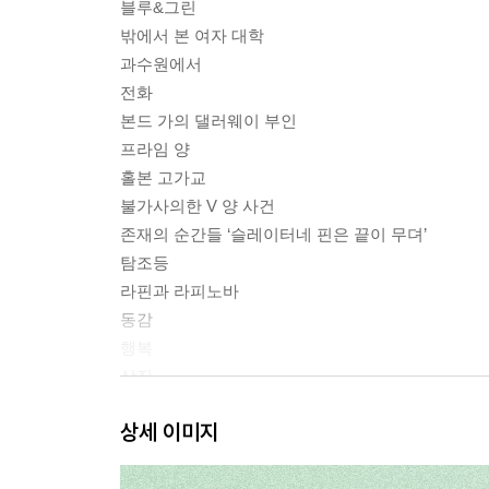
블루&그린
밖에서 본 여자 대학
과수원에서
전화
본드 가의 댈러웨이 부인
프라임 양
홀본 고가교
불가사의한 V 양 사건
존재의 순간들 ‘슬레이터네 핀은 끝이 무뎌’
탐조등
라핀과 라피노바
동감
행복
상징
단단한 물체들
상세 이미지
월요일 또는 화요일
현악 사중주