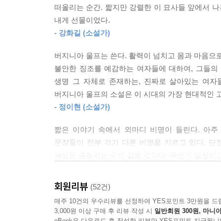
떠올리는 순간. 짧지만 강렬한 이 묘사들 앞에서 나
--- p.230
내게 선물이었다.
울프는 사망 직전까지 50여 편에 달하는 단편 소
- 강화길 (소설가)
같은 최고작을 엄선하여 담았다. 이 책을 펼치는 
페미니즘, 여성 퀴어 등 시대를 초월한 주제의식을 
버지니아 울프는 쓴다. 활력이 넘치고 몸과 마음으로
열정에 놀라운 온기를 느낄 것이다.
불안한 징조를 예감하는 여자들에 대하여, 그들의
생명 그 자체로 존재하는, 진짜로 살아있는 여자들이
“버지니아 울프는 20세기를 대표하는 영문학의 거
버지니아 울프의 소설은 이 시대의 가장 현대적인 
내놓은 울프의 단편 모음은 깔끔하고 매끄러운 
- 정이현 (소설가)
손현주
짧은 이야기 속에서 외마디 비명이 들린다. 아주
『자기만의 방』에서 더 나아가 그녀가 창조한 언
문장들이 전부 각기 다른 비명을 지르고 있다. 
한국버지니아울프학회 임원으로 서울대학교에 출강
세상은 흔들리는 수면 같을 것이다. 무언가 일렁이고
입문자부터 오랫동안 사랑해온 마니아 독자까지, 그
- 천선란 (소설가)
기회다.
회원리뷰
(52건)
매주 10건의 우수리뷰를 선정하여 YES포인트 3만원을 드
“사람의 평생을 단 하루에 담아 묘사할 거야.”
3,000원 이상 구매 후 리뷰 작성 시
일반회원 300원, 마니아
말한다. 뇌리에서 잊을 수 없는 언어, 장면 만들기의
eBook은 다운로드 후 작성한 리뷰만 YES포인트 지급됩니