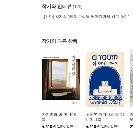
작가와 인터뷰
(1개)
[읽다]
김지승 “계속 주석을 달아가면서 읽고 쓰기“
작가의 다른 상품
자기만의 방 미니미니
초판본 자기만의 방 미
가
북
니미니북
도
4,410
원
(10% 할인)
4,410
원
(10% 할인)
2