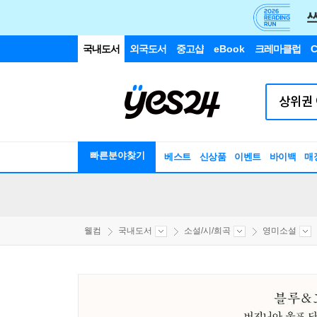
국내도서
외국도서
중고샵
eBook
크레마클럽
C
빠른분야찾기
베스트
신상품
이벤트
바이백
매
웰컴
국내도서
소설/시/희곡
영미소설