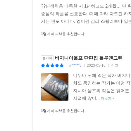
??난생처음 다독한 지 1년하고도 2개월… 난
중심의 작품을 선호한다. 때에 따라 다르긴 하
기는 편도 아니다. 영미권 심리 스릴러보다 일본
1명
이 이 리뷰를 추천합니다.
버지니아울프 단편집 블루앤그린
종이책
m*****y
2023-05-10
신고
|
|
|
너무나 귀에 익은 작가 버지
차도 동경하는 작가는 어떤 작
지니아 울프의 작품은 읽어본
시절에 많이...
더보기
1명
이 이 리뷰를 추천합니다.