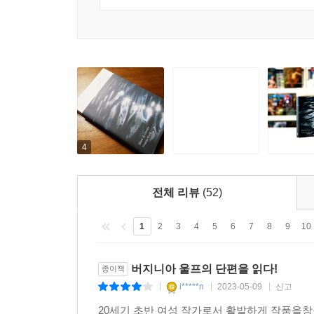
〈불가사의한 V 양 사건〉〈라핀과 라피노바〉 역시
아려오는 아픔이 교차한다. 그 짧은 문장과 장면에 
“사람은 자기를 위해 살아가는 게 아니니까.”
“밤은 은밀하게 공유되었고, 낮은 무리 전체에게 뜯어
강화길 작가는 “버지니아 울프를 읽을 때면 늘 시
말처럼 분명 1881년부터 1941년까지를 살다
4
깨어나고 싶지 않은 꿈 같은 언어에 젖어 푸르디푸
묘사를 자랑하고, 〈월요일 또는 화요일〉〈현악 사
전체 리뷰
(52)
천선란 작가는 “단정하고 정갈하지만, 모순적이게
조각났지만 전체다. 어둡지만 빛이다. 차갑고도 따스
1
2
3
4
5
6
7
8
9
10
훌륭한 스타일리스트로서의 문장, 그녀가 영향받은
등 어느 형식에 안주하지 않고 한 작품 한 작품마
버지니아 울프의 단편을 읽다!
종이책
언제든 되어 있다.
i*****n
2023-05-09
신고
|
|
|
20세기 초반 여성 작가로서 활발하게 작품을