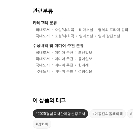
관련분류
카테고리 분류
국내도서
소설/시/희곡
테마소설
영화와 드라마 원작
국내도서
소설/시/희곡
영미소설
영미 장편소설
수상내역 및 미디어 추천 분류
국내도서
미디어 추천
조선일보
국내도서
미디어 추천
동아일보
국내도서
미디어 추천
한겨레
국내도서
미디어 추천
경향신문
이 상품의 태그
#2025경남독서한마당선정도서
#이동진의올해의책
#영화화