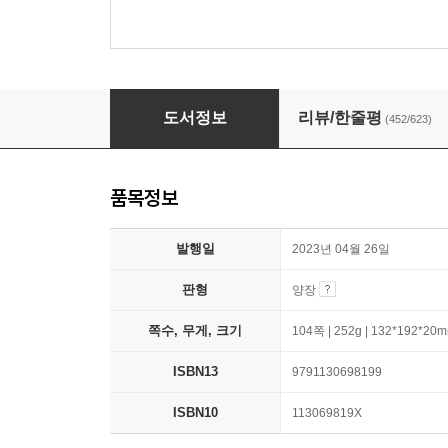
맡겨진 소녀
도서정보
리뷰/한줄평
(452/623)
품목정보
발행일
2023년 04월 26일
판형
양장
쪽수, 무게, 크기
104쪽 | 252g | 132*192*20
ISBN13
9791130698199
ISBN10
113069819X