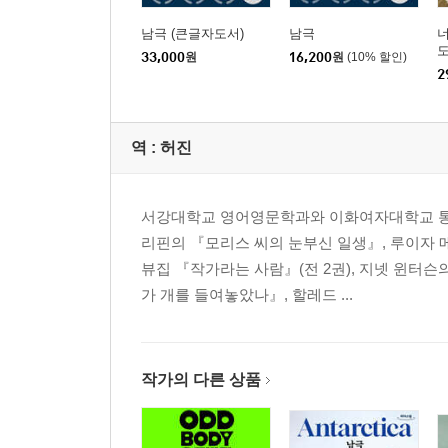
남극 (큰글자도서)
남극
너
도
33,000
원
16,200
원
(10% 할인)
2
역 :
허진
서강대학교 영어영문학과와 이화여자대학교 통번
리핀의 『모리스 씨의 눈부신 일생』, 루이자 
뷰집 『작가라는 사람』(전 2권), 지넷 윈터
가 개를 들여놓았나』, 할레드 ...
작가의 다른 상품