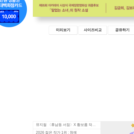
미리보기
사이즈비교
공유하기
뮤지컬 〈휴남동 서점〉X 황보름 작가 북토크
2026 젊은 작가 1위 : 청예