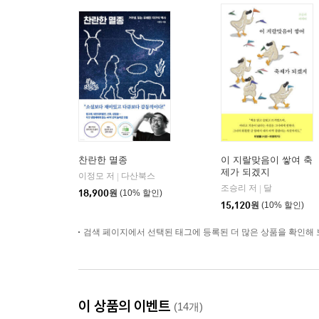
찬란한 멸종
이 지랄맞음이 쌓여 축
제가 되겠지
이정모 저
다산북스
|
조승리 저
달
|
18,900
원
(10% 할인)
15,120
원
(10% 할인)
검색 페이지에서 선택된 태그에 등록된 더 많은 상품을 확인해 
이 상품의 이벤트
(14개)