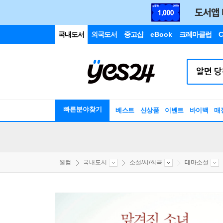
국내도서
외국도서
중고샵
eBook
크레마클럽
C
빠른분야찾기
베스트
신상품
이벤트
바이백
매
웰컴
국내도서
소설/시/희곡
테마소설