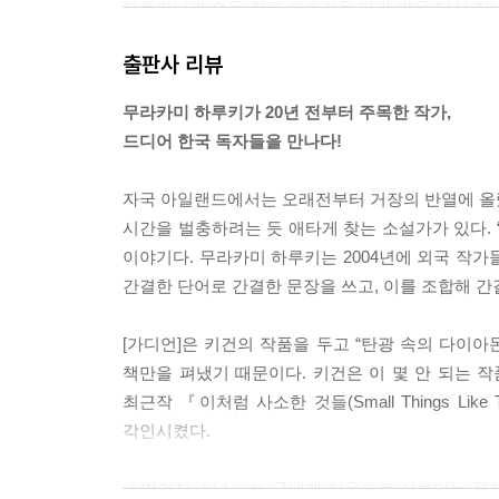
아주머니의 손을 잡고 오솔길을 따라 밭을 다시 지
넘어질 것이다. 내가 없을 때는 어떻게 했을까 생각
출판사 리뷰
언제 느꼈었는지 기억하려 애쓰지만 그랬던 때가 생
--- pp.30~31
무라카미 하루키가 20년 전부터 주목한 작가,
드디어 한국 독자들을 만나다!
킨셀라 아저씨는 나에게서 시선을 떼지 않는다. “고
“아무것도 아니에요.” 아주머니가 말한다. “참 조용하
자국 아일랜드에서는 오래전부터 거장의 반열에 올랐
“해야 하는 말은 하지만 그 이상은 안 하죠. 이런 애
시간을 벌충하려는 듯 애타게 찾는 소설가가 있다. 
--- p.67
이야기다. 무라카미 하루키는 2004년에 외국 작가들의
간결한 단어로 간결한 문장을 쓰고, 이를 조합해 간
마당을 비추는 커다란 달이 진입로를 지나 저 멀리 
손을 잡자마자 나는 아빠가 한 번도 내 손을 잡아주
[가디언]은 키건의 작품을 두고 “탄광 속의 다이아
기분이지만 걸어가다 보니 마음이 가라앉기 시작한다.
책만을 펴냈기 때문이다. 키건은 이 몇 안 되는 작
을 맞춰 걸을 수 있도록 보폭을 줄인다.
최근작 『이처럼 사소한 것들(Small Things L
--- pp.69~70
각인시켰다.
“넌 아무 말도 할 필요 없다.” 아저씨가 말한다. “
『맡겨진 소녀』는 국내에 처음으로 선보이는 클레어 