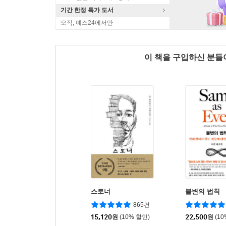
기간 한정 특가 도서
오직, 예스24에서만
이 책을 구입하신 분
스토너
불변의 법칙
865건
15,120
원
(10% 할인)
22,500
원
(1