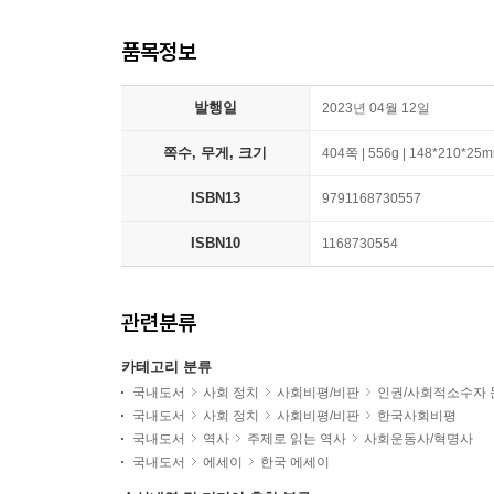
품목정보
발행일
2023년 04월 12일
쪽수, 무게, 크기
404쪽 | 556g | 148*210*25
ISBN13
9791168730557
ISBN10
1168730554
관련분류
카테고리 분류
국내도서
사회 정치
사회비평/비판
인권/사회적소수자 
국내도서
사회 정치
사회비평/비판
한국사회비평
국내도서
역사
주제로 읽는 역사
사회운동사/혁명사
국내도서
에세이
한국 에세이