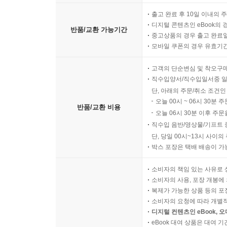
촉발된 죽음 이후의 기록이라면, 『전사들의 노래
출고 완료 후 10일 이내의 
다루고 기억하려는 시도에 다름 아니다. 주류 언론이
디지털 콘텐츠인 eBook의 
반품/교환 가능기간
중고상품의 경우 출고 완료일
“내겐 소중한 사람이 언론에선 ‘불쌍한 장애인’ 정
모바일 쿠폰의 경우 유효기간(
장애인운동은 싸우는 만큼 세상이 나아지고, 가
고객의 단순변심 및 착오구
무엇일까. 그 물음에 오래 시달렸다.”(강혜민, 〈기
직수입양서/직수입일서중 일
단, 아래의 주문/취소 조건인
2008년 민들레장애인자립생활센터를 설립해 탈시
오늘 00시 ~ 06시 30분 
반품/교환 비용
그중에는 제도적 지원이 충분했다면 얼마든 막을 
오늘 06시 30분 이후 주문
24시간 활동지원이 중단되어 욕창이 온몸에 퍼졌고
직수입 음반/영상물/기프트 
채 못 살고 떠난 한민희씨도 떠올렸다. 박길연은 그
단, 당일 00시~13시 사이
박스 포장은 택배 배송이 가
들다가도 도무지 지칠 수가 없다고 했다.
소비자의 책임 있는 사유로 
“활동하다 보면 지치고 힘들어서 도망갈 구멍을 찾
소비자의 사용, 포장 개봉에 
있으니까 이렇게 지치기라도 하는구나.’ 그런 생각을
복제가 가능한 상품 등의 포장을 
소비자의 요청에 따라 개별
디지털 컨텐츠인 eBook, 
운동은 삶을 구할 수 있을까: 여전히 남아 있는 질
eBook 대여 상품은 대여 기