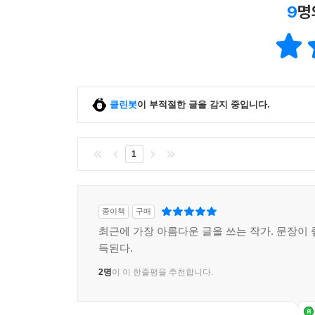
9
명
대구 지역은 전국에서 제일 잘 싸우는 활동가들이
주역으로 꼽힌다. 노금호와 그의 동지들은 전선이 
자신들을 이끌어줄 선배가 부재하는 상황에서도 죽
시절 꾸린 장애인권 동아리 ‘레츠’를 통해 삶과 
투쟁을 조직하게 된다. 2005년에는 대구사람장애
클린봇
이 부적절한 글을 감지 중입니다.
대구 활동지원서비스 제도화 투쟁은 박명애와 
단련시켰다는 점에서 의미가 깊은 싸움이다. 200
1
지방정부가 활동지원서비스 제도화를 앞다퉈 약속
시행되기에 이르렀다. 서울에서 활활 타오른 투쟁의
투쟁 끝에 대구시로부터 활동지원서비스 시범사업 
종이책
구매
최근에 가장 아름다운 글을 쓰는 작가. 문장이 
박길연은 인천 지역 장애인운동의 대표적 인물로 꼽힌
득된다.
투신해 사망했을 때 대책위 사무국장을 맡으면서 
2명
이 이 한줄평을 추천합니다.
이룬 꿈을 이어받아 인천 지역에서 활동지원서비
동료들의 활동지원을 맡은 경험을 바탕으로 민들
사람을 탈시설시킨다는 것, 분명 보통 일이 아니죠.