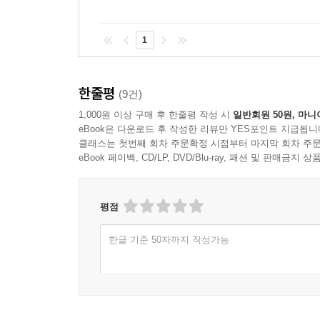
눌러앉았고, 1997년 교장이 되어 2021년까지 
사람들에게 가라’고 했던 박흥수. 그 두 동지에게
1
희열은 그를 이동권 투쟁, 활동지원서비스 투쟁, 탈
“태수는 내가 처음 만난 장애인이었는데 그 장애인이
한줄평
(9건)
처음 받은 거예요. 그런데 그 장애인이 데모까지 하
1,000원 이상 구매 후 한줄평 작성 시
일반회원 50원, 마니
eBook은 다운로드 후 작성한 리뷰만 YES포인트 지급됩니
지역 장애인운동의 꿈을 길어 올리다: 활동지원서비
클래스는 첫번째 회차 주문확정 시점부터 마지막 회차 주문
eBook 페이백, CD/LP, DVD/Blu-ray, 패션 및 판매금
대구의 질라라비야학에서 새로운 삶을 시작하게 
재미나게 살았”다고 했다. 그 원동력으로 주저 
평점
움켜쥐고 나간 야학에서 그는 “당연하다고 믿었던 것
싸워 세상을 바꿀 수 있다는 것을 깨닫게 해준 야
한글 기준 50자까지 작성가능
대구장애인지역공동체 대표가 되어 대구 활동지원서
이후로는 장애인 특별교통수단(장애인콜택시) 도
벌이기도 했다. “참말로 악착스럽게 싸웠어요. 힘드
살았던 한을 투쟁하면서 다 풀었죠. 투쟁 현장에 있