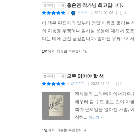
배우러 갈 수도, 버스나 지하철을 탈 수도, 식당에
홍은전 작가님 최고입니다.
종이책
구매
일으킨 건 동지와의 만남이었다. 동지들은 장애가
l******e
2024-01-06
신고
|
|
|
이들을 세상 밖으로 이끌었다. 동지를 만나 세상으로
이 책은 편집자의 말부터 정말 마음을 울리는
확장해나갔다.
의 이동권 투쟁이나 탈시설 운동에 대해서 모르
다는 데에 완전 공감합니다. 얼마전 유튜브에서
이규식은 노들장애인야학을 통해 장애인운동에 입
정립회관에 우연히 들어갔다 노들장애인야학과 접
1명
이 이 리뷰를 추천합니다.
폭력과 비리에 맞선 투쟁에 참여하게 된 그는 점차 ‘
야학 사람들과 함께 지하철공사에 손해배상을 청구
2006년 탈시설운동으로 활동 영역을 전환했고, 
모두 읽어야 할 책
종이책
구매
그는 시설에 사는 장애인들이 2박 3일 정도 바깥
c*******1
2023-07-11
신고
|
|
|
권리를 알아가고 탈시설에 대한 자신감을 갖는 모습
전사들의 노래/비마이너기획.홍
더 많은 일을 할 수 있다는 것을 느꼈죠.”
배우러 갈 수도 없는 것이 차
회가 문제임을 알아챈 사람, 
행글라이더 사고로 장애인이 된 박경석의 곁에도 
직해...
더보기
위해 들어간 서울장애인종합복지관 전산과에서 
어머니에게 보답하는 ‘보통의’ 삶을 살고자 했던 그
1명
이 이 리뷰를 추천합니다.