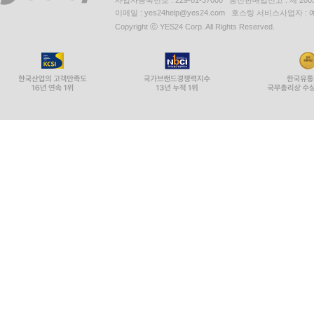
사업자등록번호 : 229-81-37000 통신판매업신고 : 제 200
이메일 : yes24help@yes24.com 호스팅 서비스사업자 :
노금호는 전장연이 투쟁의 대의를 넘어 “더 처절한
Copyright ⓒ YES24 Corp. All Rights Reserved.
상황을 수습하고 세밀하게 챙겨야 할 것들” 말이다
중증장애인들의 삶을 위해 더욱더 구체적인 해결 
소외감을 지금 제가 느껴요. 저의 손상이 진행되는 
수 없는 한계에 부딪힌 것 같아요. 지금 저에게 가
2022년 1월 전장연은 척수성 근위축증 환자들의 
치료받을 권리와 장애인의 건강권 문제로 싸움을 확
삶을 구할 수 있을까’.