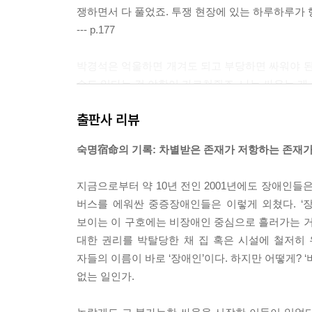
쟁하면서 다 풀었죠. 투쟁 현장에 있는 하루하루가
--- p.177
박경석은 억울하면 개겨도 되고 부당하면 싸워야 된
수도 있다는 걸 야학이 가르쳐줬죠. 나는 싸우는 게
--- pp.217~218
출판사 리뷰
차별의 한 시대가 흘러가고 우리가 뿌린 씨앗들이 꽃
숙명宿命의 기록: 차별받은 존재가 저항하는 존재가
생산관계를 넘어선 새로운 관계예요.
--- p.304
지금으로부터 약 10년 전인 2001년에도 장애인들
버스를 에워싼 중증장애인들은 이렇게 외쳤다. ‘장
장애인운동은 나 혼자서 내 장애를 극복하지 않아도
보이는 이 구호에는 비장애인 중심으로 흘러가는 거
은 사람들의 권리를 회복하는 과정이에요.
대한 권리를 박탈당한 채 집 혹은 시설에 철저히
자들의 이름이 바로 ‘장애인’이다. 하지만 어떻게? 
--- p.358
없는 일인가.