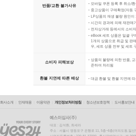
모바일 쿠폰 등록 후 취소/환
반품/교환 불가사유
투쟁판은 장애가 있는 몸으로도 차별과 배제 없이 
중고상품이 구매확정(자동 
LP상품의 재생 불량 원인이 기
문제를 솔직하게 드러낼 수 없는 억압 아닌 억압이
시간의 경과에 의해 재판매가
통증이 부차적 문제로 다뤄지는 경우가 있기 때문이
전자상거래 등에서의 소비자
eBook 세트 상품은 일괄 
박길연은 질병과 장애로 인한 통증이 온전히 자신
1개의 상품으로 취급 및 판매
우, 세트 상품 전부 및 세트
털어놓았다. “집회를 하는데 어떤 활동가가 발언을
툴툴거리는 거예요. 순간적으로 너무 마음이 상
상품의 불량에 의한 반품, 교
소비자 피해보상
독종이어서예요.” 더불어 그는 “어떤 사람이 자기
준하여 처리됨
아픈 동료에게는 세심한 관찰과 질문이 필요하다는 
환불 지연에 따른 배상
대금 환불 및 환불 지연에 
2021년 이 책을 위한 인터뷰를 진행하던 당시 
질문을 던진다. 치료제인 스핀라자는 건강보험이 적용
회사소개
인재채용
이용약관
개인정보처리방침
청소년보호정책
도서홍보안내
그러려면 만 3세 이전에 발병했다는 걸 본인이 
개선되지 않을 경우 급여 적용을 중단한다고 통보한
외로움을 토로했다. “국가와 사회, 조직과 공동체는
대표 : 김석환, 최세라
느끼게 됐어요.”
주소 : 서울시 영등포구 은행로 11, 5층~6층(여의도동,일신