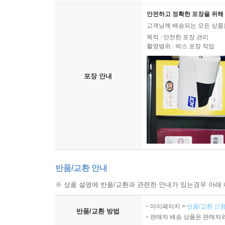
2000년 장애여성공감은 강릉에서 한 지적장애여
안전하고 정확한 포장을 위해 
상담에 대한 문제의식을 갖기 시작했다. 해당 
고객님께 배송되는 모든 상품을
박김영희는 공감이 성폭력 상담에 전문성을 갖춰야
목적 : 안전한 포장 관리
촬영범위 : 박스 포장 작업
탄탄히 다진 공감은 서울시에서 주최하는 장애여성
체계로 전환했다. 2001년 장애인이동권연대 공
이동권 투쟁 현장을 새로 써나간다.
포장 안내
“폭력의 배경에 대해 알았다고나 할까, 나에게 향
존재로 여겨지면서도 동시에 여성이라는 이유로 
장애인으로만 인식하고 반말하고 무시해왔다는 걸 알
생애사의 의미: 삶과 죽음의 경계를 마주하는 기록
반품/교환 안내
한편으로 『전사들의 노래』는 삶과 죽음의 아
※ 상품 설명에 반품/교환과 관련한 안내가 있는경우 아래 
장애해방운동가 6인의 생애사를 엮는 이 기획은 
『비마이너』 강혜민 편집장은 수많은 동지들의 죽
마이페이지 >
반품/교환 신청
반품/교환 방법
관심을 촉발한 것은 다름 아닌 죽음이었다. ‘진
판매자 배송 상품은 판매자와