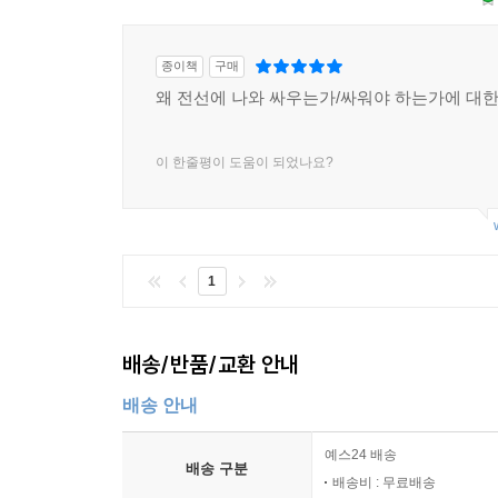
하는지 이해할 수가 없었어요. 너무 화가 났어요.
있겠죠. 하지만 절대 후회 안 해요.”
종이책
구매
왜 전선에 나와 싸우는가/싸워야 하는가에 대한
억압된 천사에서 자유로운 마녀로: 장애여성운동의
이 한줄평이 도움이 되었나요?
장애여성공감이 열어젖힌 한국 장애여성운동의 역사
중심적인 운동사회를 가로지르며 자신만의 독보적인
그는 배복주, 김은정 등을 비롯한 아홉 명의 동
모임 빗장을여는사람들은 이들이 처음 만나게 
1
‘장애여성과 성’을 주제로 한 프로그램을 선보였다.
박김영희와 동료들은 장애여성공감을 통해 ‘장애인’
배송/반품/교환 안내
운영할 비용도, 학연이나 지연 같은 사회적 자원도
계속됐다. 박김영희는 자기 자신조차 스스로가 낯설
배송 안내
마음이 들었다고 이야기했다. “장애여성인 우리는
예스24 배송
모를 수밖에” 없다는 게 그의 생각이다.
배송 구분
배송비 : 무료배송