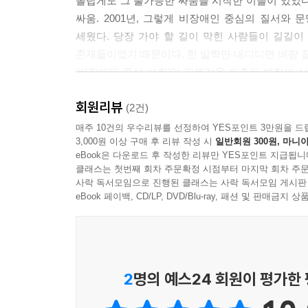
놀랍게도 그 불가능한 싸움을 시작한 이들이 있었다.
싸움. 2001년, 그렇게 비장애인 중심의 질서와
세웠다. 당장 가야 할 길이 막힌 사람들이 길길이
존재들이었기 때문이다. 한 발짝만 내디디면 벼랑 끝
‘비장애인 중심 사회’의 기본값을 뒤흔든 변화의 
고작 ‘불구’로 낙인찍힌 몸뚱아리 하나로 지하철 
회원리뷰
됐던 불구의 몸이 싸움의 근거이자 토대가 되는 순간
(2건)
매주 10건의 우수리뷰를 선정하여 YES포인트 3만원을 드
3,000원 이상 구매 후 리뷰 작성 시
일반회원 300원, 마니아
낮달 같던 시간들: 집구석에서 혹은 시설에서
eBook은 다운로드 후 작성한 리뷰만 YES포인트 지급됩니
클래스는 첫번째 회차 주문확정 시점부터 마지막 회차 주문
이 책에 등장하는 여섯 명의 인터뷰이들은 현
사락 독서모임으로 진행된 클래스는 사락 독서모임 게시판
인천민들레장애인야학 교장이자 민들레장애인자
eBook 페이백, CD/LP, DVD/Blu-ray, 패션 및 판매금
공동대표를 지냈으며 현재 장애인차별금
대구장애인차별철폐연대의 상임공동대표로 활동하
자립생활 지원에 헌신하다 서울장애인차별철폐연
상임공동대표 박경석, 대구사람장애인자립생활센
2
명의 예스24 회원이 평가한
공동대표를 맡아 대구 지역 장애인운동을 주도하고 