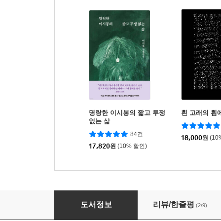
명랑한 이시봉의 짧고 투쟁
흰 고래의 흼
없는 삶
84건
18,000
원
(10
17,820
원
(10% 할인)
전사들의 노래
도서정보
리뷰/한줄평
(2/9)