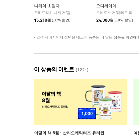
니체의 초월자
오디세이아
프리드리히 니체 저/김철 편역
히읏
호메로스 저/페테르 파울 루벤스 그림/박문재 역
|
15,210
원
(10% 할인)
24,300
원
(10% 할인)
검색 페이지에서 선택된 태그에 등록된 더 많은 상품을 확인해 
이 상품의 이벤트
(12개)
이달의 책 8월 : 산리오캐릭터즈 유리컵
여