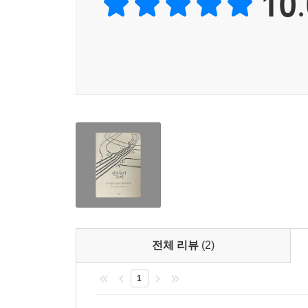
10.
이들이 처음부터 지금과 같은 싸움꾼으로 존재했던 
시설에 남겨지는 생활을 받아들여야 했다. 박김영희
입게 된 경우로, 주로 집에서만 생활하거나 집과 
했다. 곁에는 다정하고 따뜻한 부모나 형제들이 있
시간을 보내기도 했지만, 제한된 일상 속에서 알 수
인식을 가지게 되었다고 했다. “밤마다 울었어요. 나
살아야 할까? 언제까지 이렇게 살아야 할까? 나가서 
중도장애인인 박길연과 박경석은 질병 혹은 사고로
류머티즘 관절염이 전신에 퍼져 걷지 못하게 된 박
이야기하며, 동시에 자신을 돌보느라 오랜 시간 
사고 직후 스스로를 유폐시킨 채 외부와의 소통을 
것을 포기하게 되니 사람이 무감각해지더라고요. 가장
전체 리뷰
(2)
마침내 세상 밖으로: 투쟁의 희열과 동지라는 곁
1
일상에 단단히 뿌리박힌 차별 때문에 절망을 절망으