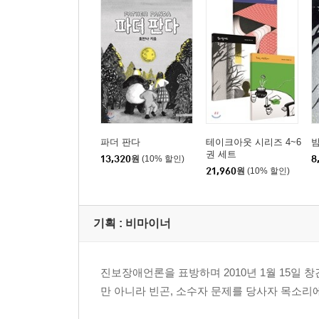
파더 판다
테이크아웃 시리즈 4~6
권 세트
13,320
원
(10% 할인)
8
21,960
원
(10% 할인)
기획 :
비마이너
진보장애언론을 표방하며 2010년 1월 15일
만 아니라 빈곤, 소수자 문제를 당사자 목소리