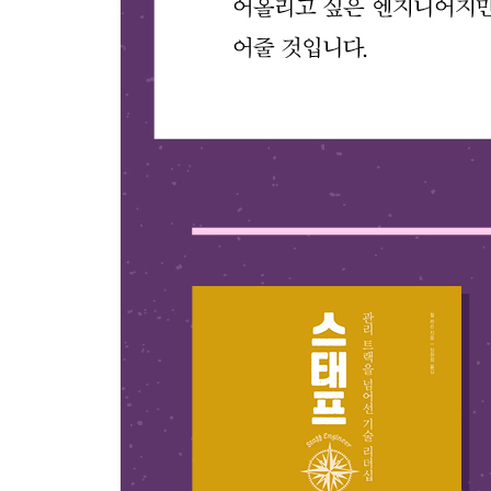
6 구직에 대비하라
7 실천 과제
20장 기술 전문가를 위한 비즈니스 수학과 용어
1 여러분에게 얼마의 비용이 드는가
2 손익계산서 읽기
__수익
__비용
3 평균
4 운영 비용과 자본 비용
__두 가지 유형의 비용 이해하기
__사업적 결정에 미치는 영향
5 비즈니스 아키텍처
6 실천 과제
__더 읽을거리
21장 구직을 준비하라
1 지금 해야 할 구직 활동