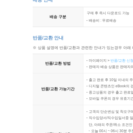
구매 후 즉시 다운로드 가능
배송 구분
배송비 : 무료배송
반품/교환 안내
※ 상품 설명에 반품/교환과 관련한 안내가 있는경우 아래 
마이페이지 >
반품/교환 신청
반품/교환 방법
판매자 배송 상품은 판매자와
출고 완료 후 10일 이내의 
디지털 콘텐츠인 eBook의 
반품/교환 가능기간
중고상품의 경우 출고 완료일
모바일 쿠폰의 경우 유효기간(
고객의 단순변심 및 착오구
직수입양서/직수입일서중 일
단, 아래의 주문/취소 조건인
오늘 00시 ~ 06시 30분 