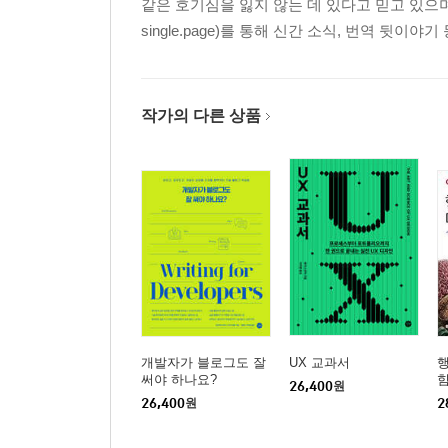
같은 호기심을 잃지 않는 데 있다고 믿고 있으며, 
single.page)를 통해 신간 소식, 번역 뒷이야기
작가의 다른 상품
개발자가 블로그도 잘
UX 교과서
행
써야 하나요?
26,400
원
26,400
원
2