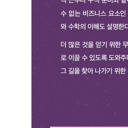
16장 기업의 운영 방식을 이해하라
1 기업도 사람이다
__기업, 그리고 기업이 맺는 관계
__고객과 직원
__일방적인 관계
__관계 변화에 대처하기
2 기업은 실제로 어떻게 돈을 버는가
3 우리 회사는 무엇을 판매하는가
__예시 1: 테리의 인터내셔널 벌브
__예시 2: 마틴의 테마파크
__예시 3: 팻의 프루티 클로딩
__기업의 상세한 사정을 알라
4 위험과 보상 이해하기
5 실천 과제
__더 읽을거리