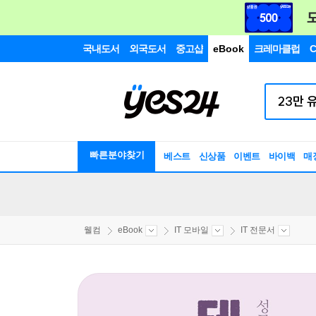
국내도서
외국도서
중고샵
eBook
크레마클럽
C
빠른분야찾기
베스트
신상품
이벤트
바이백
매
웰컴
eBook
IT 모바일
IT 전문서