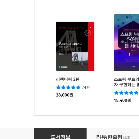
리팩터링 2판
스프링 부트와
자 구현하는 
74건
28,000
원
15,400
원
테크 커리어
도서정보
리뷰/한줄평
(8/3)