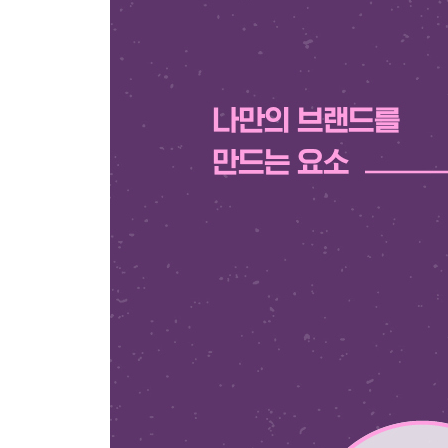
10장 팀장이 되어라
1 리더가 되겠다는 결심
2 리더십 vs. 관리
3 리더의 길
4 팀원이 처한 맥락 파악하기
5 긍정적으로 이끌기
6 리더가 하는 실수
7 이끄는 것 이상의 리더십
8 리더가 되기 전에
__무능력 단계까지 승진하지 마라
__리더십을 배워라
__자신의 성공을 측정하라
9 실천 과제
__더 읽을거리