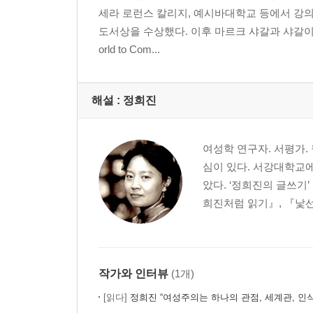
세라 로런스 칼리지, 예시바대학교 등에서 강의했다
도서상을 수상했다. 이후 마르크 샤갈과 샤갈이
orld to Com...
해설 :
정희진
여성학 연구자. 서평가.
심이 있다. 서강대학교
았다. ‘정희진의 글쓰기’
희진처럼 읽기』, 『낯선
작가와 인터뷰
(1개)
[읽다]
정희진 “여성주의는 하나의 관점, 세계관, 인