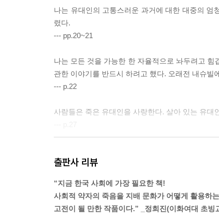
나는 유대인의 고통스러운 과거에 대한 대중의 엄청
렸다.
--- pp.20~21
나는 모든 것을 가능한 한 자율적으로 놔두려고 
관한 이야기를 반드시 하려고 했다. 오래전 내슈빌
--- p.22
사람들은 죽은 유대인을 사랑한다. 살아 있는 유대
--- p.27
우리는 다만 우리에게 이 진실을 은폐하지 않고 들을
출판사 리뷰
--- p.43
“지금 한국 사회에 가장 필요한 책!
최근 몇 년간 미국계 유대인들에게 가해져 죽음을
사회적 약자의 죽음을 지배 문화가 어떻게 활용하
때문만이 아니라, 그 공격들이 수 세대에 걸쳐 미
고전이 될 만한 작품이다.” _정희진(이화여대 초빙교
의 삶을 침해한 적 없는 곳이라는 이야기와 모순되기