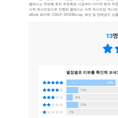
클래스는 첫번째 회차 주문확정 시점부터 마지막 회차 주문
수 있었기 때문이라고 말한다. 반면 『안네의 일
사락 독서모임으로 진행된 클래스는 사락 독서모임 게시판
같은 삶을 ‘고스란히’ 기록한 잘만 그라도프스키는
eBook 페이백, CD/LP, DVD/Blu-ray, 패션 및 판매금
“특별히 건조된 시체 소각실에서 제일 먼저 불이 
불꽃이 양 눈구멍에서 깜빡거린다. 이것들은 뇌와 함
13
명
세계가, 재로 변했다. […] 5000명의 사람들이, 5
2장은 ‘유대교의 유산이 담긴 하얼빈의 명소들’을
이 명소들에도 가보게 되었다. 1896년 만주에 
건설했는데, 30년 후 러시아에서 혁명이 일어
별점별로 리뷰를 확인해 보세
살해당하거나 국외로 추방당했다. 하나의 도시를 거
하얼빈에는 옛 유대교 회당을 개조해 만든, 추
62%
만들어놓고 내용은 없다시피 한 유적들이 가득하다
15%
황금시대를 그럼에도 가장 행복한 시기로 회고하는
8%
15%
한편, 4장 「처형된 유대인들」과 5장 「소설 
0%
소설가인 저자의 이력이 응축된 장이라고 할 수 있