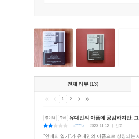
삶을 따라가며, 소비에트 연방이 그와 같은 예
목적으로 이용했고, 목적이 다한 뒤에는 처형해버
말살’에 알게 모르게 가담해버린 한 인간의 이야기가
5장은 일종의 문학 비평 챕터라고 볼 수 있는데, 
더 사람들의 기분을 고양시키고 즐겁게 웃을 수 있는
기독교 문학의 전통과 이디시어/히브리 문학을 비교
에피파니의 순간이 있거나 인물들에게 은총의 순
이디시어/히브리 문학에는 완결감 있는 해피엔딩
회복되지 않는 세계”를 살아가는 인간의 한계를 표
전체 리뷰
(13)
셰익스피어의 『베니스의 상인』에 흥미를 보이
1
2
반유대주의에 많은 곤란함을 느꼈다는 이야기로 
지적하는 관점들과 마찬가지로 새로우면서도 분노
샤일록을 돈밖에 모르는 탐욕스러운 인간으로 묘사하
유대인의 아픔에 공감하지만, 그들
종이책
구매
―유대인들이 돈에 대한 탐욕 때문에 살인을 하고
s****e
2023-11-12
신고
|
|
|
반유대주의적 분위기에서 창작되었을 가능성이 높지
"안네의 일기"가 유대인의 아픔으로 상징되는 