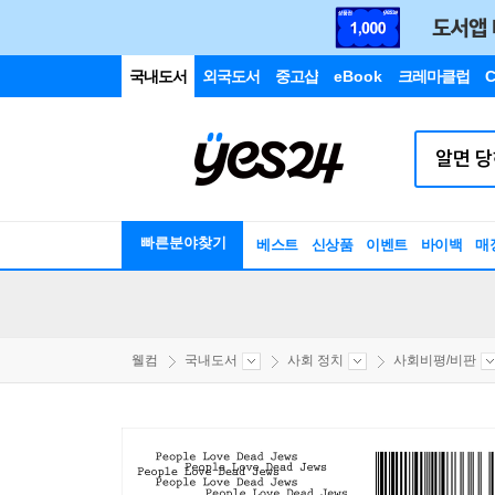
국내도서
외국도서
중고샵
eBook
크레마클럽
C
빠른분야찾기
베스트
신상품
이벤트
바이백
매
웰컴
국내도서
사회 정치
사회비평/비판