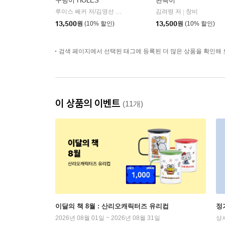
구덩이 HOLES
완득이
루이스 쌔커 저/김영선 역
창비
김려령 저
창비
|
|
13,500
원
(10% 할인)
13,500
원
(10% 할인)
검색 페이지에서 선택된 태그에 등록된 더 많은 상품을 확인해 
이 상품의 이벤트
(11개)
이달의 책 8월 : 산리오캐릭터즈 유리컵
정
2026년 08월 01일 ~ 2026년 08월 31일
상