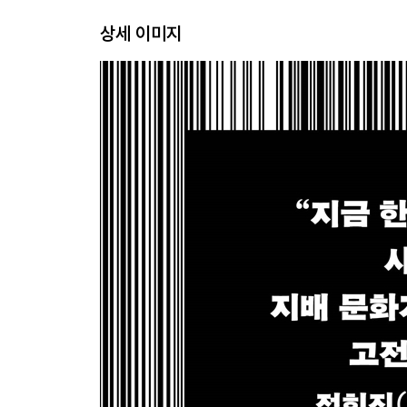
상세 이미지
감사의 말
해설 타자(他者)와 사자(死者), 문명에 대한 급진적
참고문헌