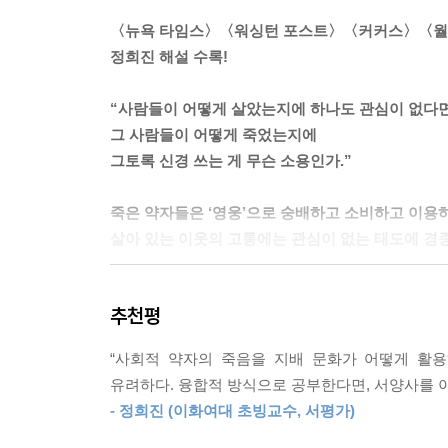
필요로 한다. 이야기는 역사보다 중요하다. 왜냐하
〈뉴욕 타임스〉〈워싱턴 포스트〉〈커커스〉〈월
--- p.169
정희진 해설 수록!
내 아이들에게 이 참상에 대해 뭐라고 해야 할지는 
“사람들이 어떻게 살았는지에 하나도 관심이 없다
대한 책무 없이는 의미가 없다. 시민으로서 대화를 
그 사람들이 어떻게 죽었는지에
일에 대한 헌신 없이는. 자유의 시작이란 곧 책임의
그토록 신경 쓰는 게 무슨 소용인가.”
--- p.177
죽은 약자들은 ‘영웅’으로 숭배하고 소비하고 이용
어떤 문화는 다른 가치를 지켜나간다는 것, 어떤 
살아 있는 이웃의 고통에는 관심이 없는 태도에 경
트에서 실제로 살해된 사람들 대부분이 이런 대안 중
--- p.253
『안네의 일기』는 홀로코스트 희생자를 기억하는 대
추천평
명이 넘는 예약 관람객이 줄을 서는 전 세계적 ‘인
다른 민족 일부는 홀로코스트 박물관에 가서 슬픔
생각을 떠올린다. ‘사람들은 죽은 유대인을 사랑한
언가를 배우게 될 것이고, 서양 문명의 한계에 대한
“사회적 약자의 죽음을 지배 문화가 어떻게 활용
야물커를 쓰려고 했다. 고용주는 그것을 야구모자 
우리 아이들이 그렇게 되지 않았으면 하는 실제 사
유려하다. 융합적 방식으로 공부한다면, 서양사를 
있는 유대인은 박물관의 ‘독립적 위치’를 ‘방해’할 
--- p.290
- 정희진 (이화여대 초빙교수, 서평가)
집’에서 일하는 유대인에게 유대인의 정체성을 내비
차별의 생생한 증거이다. 죽은 유대인은 기리고 보