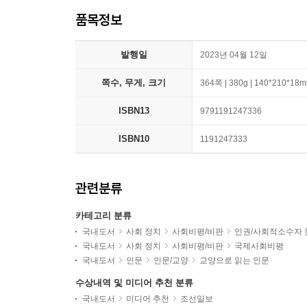
품목정보
발행일
2023년 04월 12일
쪽수, 무게, 크기
364쪽 | 380g | 140*210*18
ISBN13
9791191247336
ISBN10
1191247333
관련분류
카테고리 분류
국내도서
사회 정치
사회비평/비판
인권/사회적소수자 
국내도서
사회 정치
사회비평/비판
국제사회비평
국내도서
인문
인문/교양
교양으로 읽는 인문
수상내역 및 미디어 추천 분류
국내도서
미디어 추천
조선일보