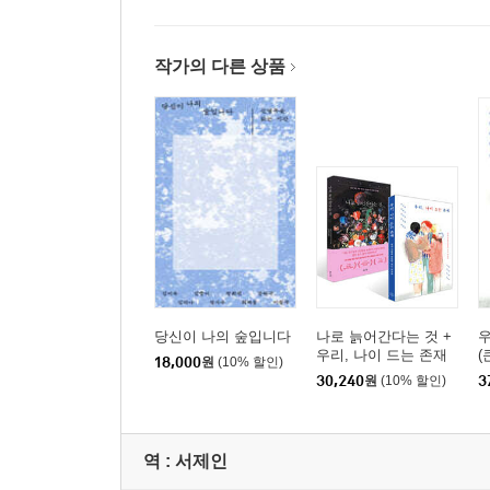
작가의 다른 상품
당신이 나의 숲입니다
나로 늙어간다는 것 +
우
우리, 나이 드는 존재
(
18,000
원
(10% 할인)
세트
30,240
원
(10% 할인)
3
역 :
서제인