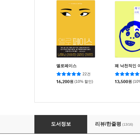
옐로페이스
꽤 낙천적인 
22건
16,200
원
(10% 할인)
13,500
원
(10
사람들은 죽은 유대인을 사랑한다
도서정보
리뷰/한줄평
(13/16)