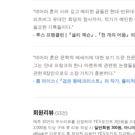
나는 내 아이들이 다른 누군가의 은유가 되어버리지
숭배하고 소비하고 이용하면서 살아 있는 이웃의 고통
--- p.293
“데어라 혼의 사려 깊고 예리한 글들은 현대 반유
피츠버그 유대인 회당의 참사까지, 작가가 예민한
한국 사회는 예외일까? 차별당하다 스스로 목숨을 
부서진 세상을 재건하는 일에는 몇 가지 방법이 있는
필요한 기록들이다.”
사이버불링을 당하다가 자살한 뒤 운동의 진영 싸움에
요하다. 그 변함없는 인식에는 실천과 경계심, 모든
- 루스 프랭클린 (『셜리 잭슨』,『천 개의 어둠』의 
『안네의 일기』에서 『베니스의 상인』까지,
--- p.345
중국 하얼빈의 유대인 공동체에서 피츠버그 유대인 
“데어라 혼은 문학적 에세이에 대한 보기 드문 전문
낡고 오래된 편견을 깨부수는 통렬한 문제 제기,
그는 안네 프랑크와 한나 아렌트에 관련된 논쟁들
은밀하고 교묘한 차별에 저항하는 신랄한 열두 편의
관한 8장만으로도 소장 가치가 충분하다.”
- 톰 라이스 (『검은 몽테크리스토』의 작가, 퓰리처
이 책은 총 열두 장으로 이루어져 있다. 유대인
날카로운 비평적 장들이 한 축을 이루고, 유대인
나머지 한 축을 이룬다.
회원리뷰
(13건)
유대인에 대한 테러가 일어날 때마다 언론에서 자신에
매주 10건의 우수리뷰를 선정하여 YES포인트 3만원을 드
수 없었다는 이야기로 서문을 열고 있는 저자는 
3,000원 이상 구매 후 리뷰 작성 시
일반회원 300원, 마니아
미래가 없었고(즉, 죽었고) 그 일기에 안네가 수용
eBook은 다운로드 후 작성한 리뷰만 YES포인트 지급됩니