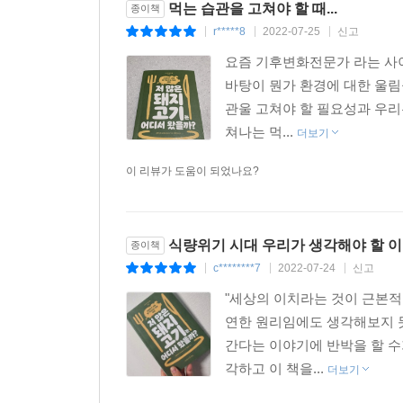
▶지역 농산물 소비하기
먹는 습관을 고쳐야 할 때...
종이책
▶음식물 쓰레기 퇴비로 재활용하기
r*****8
2022-07-25
신고
|
|
|
▶주 1회 채식하기
요즘 기후변화전문가 라는 사이
바탕이 뭔가 환경에 대한 울림을
관울 고쳐야 할 필요성과 우리
쳐나는 먹...
더보기
이 리뷰가 도움이 되었나요?
식량위기 시대 우리가 생각해야 할 
종이책
c********7
2022-07-24
신고
|
|
|
"세상의 이치라는 것이 근본적
연한 원리임에도 생각해보지 
간다는 이야기에 반박을 할 수
각하고 이 책을...
더보기