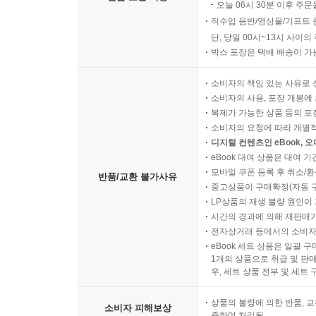
오늘 06시 30분 이후 주문
직수입 음반/영상물/기프트 
단, 당일 00시~13시 사이
박스 포장은 택배 배송이 가
소비자의 책임 있는 사유로 
소비자의 사용, 포장 개봉에 
복제가 가능한 상품 등의 포장을 
소비자의 요청에 따라 개별
디지털 컨텐츠인 eBook, 
eBook 대여 상품은 대여 기
모바일 쿠폰 등록 후 취소/환
반품/교환 불가사유
중고상품이 구매확정(자동 
LP상품의 재생 불량 원인이 기
시간의 경과에 의해 재판매가
전자상거래 등에서의 소비자
eBook 세트 상품은 일괄 
1개의 상품으로 취급 및 판매
우, 세트 상품 전부 및 세트
상품의 불량에 의한 반품, 교
소비자 피해보상
준하여 처리됨