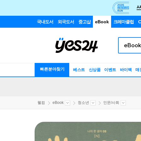
국내도서
외국도서
중고샵
eBook
크레마클럽
C
빠른분야찾기
베스트
신상품
이벤트
바이백
매
웰컴
eBook
청소년
인문/사회