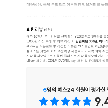
대량생산, 국제 분업으로 이루어진 먹을거리를 둘러
독일의 돼지고기가, 칠레의 포도가 사시사철 밥
농산물들이 우리 땅에서 나는 것보다 값이 싸다면,
회원리뷰
- 추천사 중에서
(6건)
매주 10건의 우수리뷰를 선정하여 YES포인트 3만원을 드
3,000원 이상 구매 후 리뷰 작성 시
일반회원 300원, 마니아
한 끼 식사를 위해 편의점에서 고른 삼각 김밥, 부
eBook은 다운로드 후 작성한 리뷰만 YES포인트 지급됩니
흔하게 볼 수 있는 많은 식품들은 우리가 얼마나
클래스는 첫번째 회차 주문확정 시점부터 마지막 회차 주문
뒤에는 대량생산으로 황폐화되어 가는 대지와 바
사락 독서모임으로 진행된 클래스는 사락 독서모임 게시판
진실이 숨어 있다.
eBook 페이백, CD/LP, DVD/Blu-ray, 패션 및 판매금
엄청난 자본을 가진 글로벌 기업들이 더 많은 돈
아프리카와 동남아, 남미 등지에서 재배하여 부자
먹을거리의 기본적인 재료를 수입하는 모순적인 상
선진국 인구의 20%가 세계의 부의 80%를 차지
6
명의 예스24 회원이 평가한
넘쳐나는데 최상위 농산물 수출국인 브라질 국민의 
9.
새우 양식을 위해 벌채한 맹그로브 숲이 그대로 
통계도 있다.