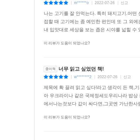
기후만이 아니다. 2011년 3월에 발생한 일본의
m******o
2022-07-26
신고
|
|
|
인해 밀가루 가격이 급격하게 상승하는 등 전 세계 
나는 고기를 잘 안먹는다. 특히 돼지고기.어떤 
못 된다.
접할 때 고기에는 좀 예민한 편인데 또 그 외에는
현재의 전 지구적인 푸드 시스템에서 하나의 문제가
내 입맛대로 세상을 보는 좁은 시야를 넓힐 수 
이 리뷰가 도움이 되었나요?
▶ 정말 먹는 방식을 바꾸면 지구와 인간의 미래가
이제 우리는 오늘 먹은 돼지고기가 지구상의 어디에
너무 읽고 싶었던 책!
종이책
올라와 있다는 것을 이해할 수 있다. 먹을거리
w********2
2022-07-26
신고
|
|
|
오래오래지구와 함께 공존할 수 있음을 이 책은 강
제목에 확 끌려 읽고 싶다!라고 생각이 든 책
아 우크라이나 같은 국제정세도우리나라 밥상 
지금 여기에서 할 수 있는 생활 실천 운동
에서나는것보다 값이 싸다면,그곳엔 가난한사람
▶음식을 버리지 않고, 낭비하지 않는 에코 다이어
▶음식물 쓰레기 퇴비로 재활용하기
이 리뷰가 도움이 되었나요?
▶정원이나 광장 등에 과실이나 채소를 가꾸는 ‘먹을 
▶탄소배출을 줄이는 제철 과일과 채소 먹기