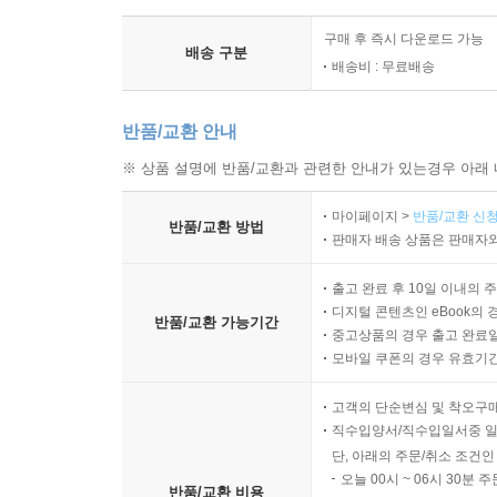
구매 후 즉시 다운로드 가능
배송 구분
배송비 : 무료배송
반품/교환 안내
※ 상품 설명에 반품/교환과 관련한 안내가 있는경우 아래 
마이페이지 >
반품/교환 신청
반품/교환 방법
판매자 배송 상품은 판매자와
출고 완료 후 10일 이내의 
디지털 콘텐츠인 eBook의 
반품/교환 가능기간
중고상품의 경우 출고 완료일
모바일 쿠폰의 경우 유효기간(
고객의 단순변심 및 착오구
직수입양서/직수입일서중 일
단, 아래의 주문/취소 조건인
오늘 00시 ~ 06시 30분 
반품/교환 비용