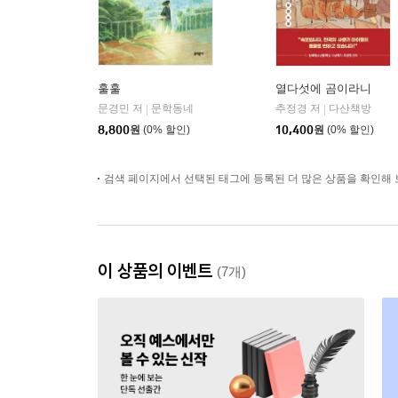
훌훌
열다섯에 곰이라니
문경민 저
문학동네
추정경 저
다산책방
|
|
8,800
원
(0% 할인)
10,400
원
(0% 할인)
검색 페이지에서 선택된 태그에 등록된 더 많은 상품을 확인해 
이 상품의 이벤트
(7개)