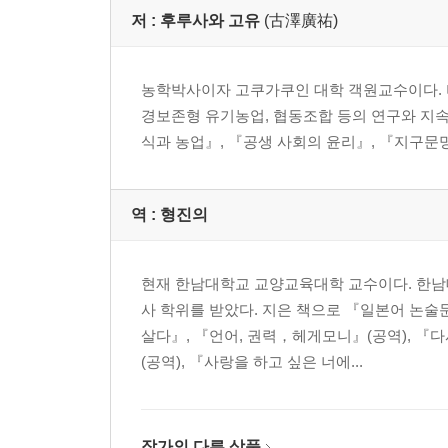
저 :
후루사와 고유
(古澤廣祐)
농학박사이자 고쿠가쿠인 대학 객원교수이다. 비
경보존형 유기농업, 협동조합 등의 연구와 지속
식과 농업』, 『공생 사회의 윤리』, 『지구문
역 :
형진의
현재 한남대학교 교양교육대학 교수이다. 한
사 학위를 받았다. 지은 책으로 『일본어 논술
살다』, 『언어, 권력，헤게모니』(공역), 『
(공역), 『사랑을 하고 싶은 너에...
작가의 다른 상품