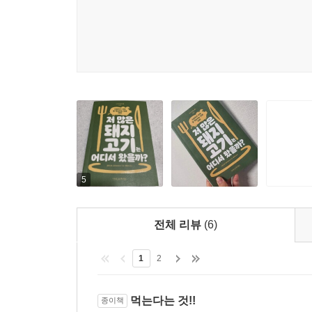
▶ 작물 30종, 가축 5종이 먹여 살리는 인류, 이대
분명히 글로벌한 먹을거리로 인해 우리 식탁은 풍요
섭취량의 90%를 의존하고 있다는 사실을 밝히고 있
세계적인 몇몇 종자 회사가 관리하는 품종을 매년
위기로 농업 생산이 점점 불안정해지면서 식량 위
닭을 살처분하는 것은 흔하게 접하는 뉴스이며, 구
전체 생태계가 만들어 내는 다종다양한 연쇄가 끊어
5
수도 있다. 말 그대로 지구 생명체 전체의 생존을 
전체 리뷰
(6)
▶ 식량위기는 기후위기와 함께 온다
1
2
작물의 다양성이 사라지는 것과 함께 환경적 이슈에
지구적으로 유례없는 이상기후가 발생하고 있다. 
먹는다는 것!!
종이책