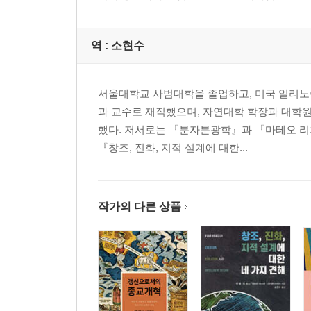
도전과 응답
반론 1. 자세히 조사해 보면 창세기 1장의 평행 구
반론 2. 창세기 1장의 시적 이해는 성경을 과학과
역 :
소현수
토의를 위한 질문
서울대학교 사범대학을 졸업하고, 미국 일리노이
2장 창세기 1장의 2층(유비): 유비적 해석
과 교수로 재직했으며, 자연대학 학장과 대학원
했다. 저서로는 『분자분광학』과 『마테오 리치
성경의 유비
『창조, 진화, 지적 설계에 대한...
유비의 분석
일은 좋은 것이다│무질서에서 질서로│창의성의 축하
도전과 응답
작가의 다른 상품
반론 1. 유비적 견해는 순환논법에 기초를 두고 있
반론 2. 창조의 날들은 순차적이면서 비순차적일 수
토의를 위한 질문
3장 창세기 1장의 3층(논쟁): 논쟁적 해석