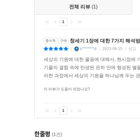
달력-서술과 창세기 1장
전체 리뷰
(1)
시간, 절기, 창세기 1장 14절
시간순 불연속성│한 주간 안의 연도│절기로서의 
1
도전과 응답
반론 1. 이 견해는 새로운 것이므로 사실일 수 없다
창세기 1장에 대한 7가지 해석
종이책
구매
반론 2. 이 견해는 너무 복잡해서 그럴듯하지 않다
s********d
2023-06-15
신고
|
|
|
토의를 위한 질문
세상의 기원에 대한 물음에 대해서, 현시점에 
기물의 결합 속에 탄생된 은하 안에 형성된 별
7장 창세기 1장의 7층(땅): 지리적 가나안 예표론적
러한 과정에서 세상의 기원을 하나님께 두는 관
에덴으로서의 땅
이 리뷰가 도움이 되었나요?
사람이 살 수 없는 황무지│창조의 날들│지리│약속
이스라엘 민족으로서의 아담
왕과 제사장│창조와 시내산
1
이스라엘 민족의 실패의 확실성
미래의 소망
한줄평
(1건)
이음매 1. 창세기 49장과 야곱(이스라엘)의 복│이