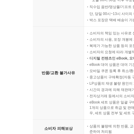
오늘 06시 30분 이후 주문
직수입 음반/영상물/기프트 
단, 당일 00시~13시 사이
박스 포장은 택배 배송이 가
소비자의 책임 있는 사유로 
소비자의 사용, 포장 개봉에 
복제가 가능한 상품 등의 포장을 
소비자의 요청에 따라 개별
디지털 컨텐츠인 eBook, 
eBook 대여 상품은 대여 기
모바일 쿠폰 등록 후 취소/환
반품/교환 불가사유
중고상품이 구매확정(자동 
LP상품의 재생 불량 원인이 기
시간의 경과에 의해 재판매가
전자상거래 등에서의 소비자
eBook 세트 상품은 일괄 
1개의 상품으로 취급 및 판매
우, 세트 상품 전부 및 세트
상품의 불량에 의한 반품, 교
소비자 피해보상
준하여 처리됨