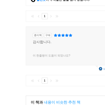
그리스도
달력: 안식일의 하나님
그리스도
1
땅: 구속주로서의 하나님
그리스도
광물 유비 다시 논의하기
종이책
구매
그들 전체를 믿지 않으면 어떻게 되는가
감사합니다.
왜 지금인가
과학은 어떻게 되는가
우리의 소망
이 한줄평이 도움이 되었나요?
토의를 위한 질문
s
부록 1. 자연과의 깨어지지 않은 언약
1
죽음: 인간 대 다른 모든 것
죽음과 유배
죽음: 효율성 대 낭비
이 책과
내용이 비슷한 추천 책
육식과 ‘식품으로서의 식물’