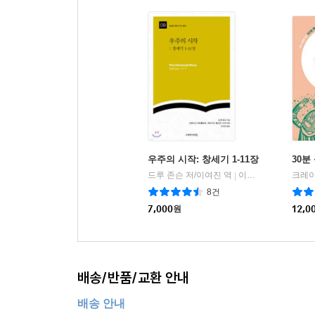
육식동물의 설계
추천 도서
부록 2. 고대 근동 기원 신화에서 발췌한 글
참고문헌
우주의 시작: 창세기 1-11장
30분
드루 존슨 저/이여진 역
이레서원
|
8건
7,000
원
12,0
배송/반품/교환 안내
배송 안내