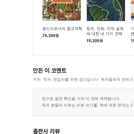
신약 성경의 논쟁
구약 성경의 논쟁
여호와 대 이집트의 신들│여호와 대 주변 민족의 
구별하기
갱신으로서의 종교개혁
창조, 진화, 지적 설계
일신교 대 다신교│일관성 대 변덕│초월 대 연속성
에 대한 네 가지 견해
본
79,200
원
기원 이야기
19,200
원
1
바빌론 이야기: 에누마 엘리시│이집트 이야기들
창세기 1장의 논쟁
하나님에 대한 배경 이야기가 없다│진정한 시작
만든 이 코멘트
의인화하지 않았다│창조의 일관성은 제작자를 반영
창조에 대한 하나님의 평가│회유나 조작이 아닌 예
저자, 역자, 편집자를 위한 공간입니다. 독자들에게 전하고
도전을 받지 않는 것
우리 시대에 대한 적절성은?
접수된 글은 확인을 거쳐 이 곳에 게재됩니다.
도전과 응답
독자 분들의 리뷰는 리뷰 쓰기를, 책에 대한 문의는 1:
반론 1. 창세기 1장이 다른 모든 이야기보다 먼저 
반론 2. 부정적인 주제(논쟁)는 주요 메시지처럼 
토의를 위한 질문
출판사 리뷰