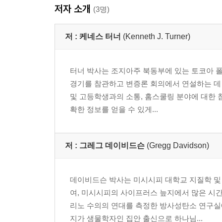
저자 소개
특이점
(3명)
마태복음 1장: 누락된 이름과 일관성 없는 계산│누가
자세히 보기
저 :
케네스 터너
(Kenneth J. Turner)
문학적 장치: 기억을 위한 구조화│문화적 규범을 
함의
터너 박사는 조지아주 북동부에 있는 토코아 폴
창세기 1장의 예들
경기를 참관하고 변증론 회의에서 연설하는 데 
두 번의 빛과 어둠의 분리│빛을 빛의 부재에서 분리
및 고등학생과의 소통, 홈스쿨링 분야에 대한 
흥미가 커진다
확한 정보를 얻을 수 있게...
기본
토의를 위한 질문
저 :
그레그 데이비드슨
(Gregg Davidson)
1장 창세기 1장의 1층(노래): 문학적 해석
틀
데이비드슨 박사는 미시시피 대학교 지질학 및
세부 사항
여, 미시시피의 사이프러스 늪지에서 많은 시간
장르: 시, 서술 또는...?
리노 수의의 연대를 측정한 방사성탄소 연구실에
역사는 어떨까
지가 생물학자인 집안 출신으로 하나님...