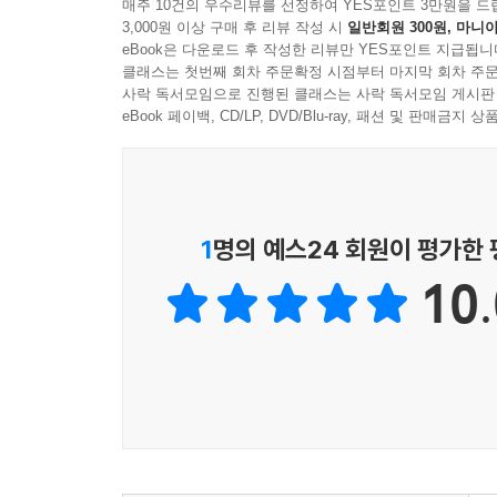
피상적인 읽기로도 분명히 드러나는 몇 가지 주제를
매주 10건의 우수리뷰를 선정하여 YES포인트 3만원을 드
창조-성전 기능적 유사점
3,000원 이상 구매 후 리뷰 작성 시
일반회원 300원, 마니아
인식했다.
eBook은 다운로드 후 작성한 리뷰만 YES포인트 지급됩니
하나님의 임재가 있는 특별한 장소│하나님의 보좌가
클래스는 첫번째 회차 주문확정 시점부터 마지막 회차 주문
창조-성전 상징적 유사점
욥기나 일반적으로 성경에 대한 그레고리의 평가
사락 독서모임으로 진행된 클래스는 사락 독서모임 게시판
공유된 형이상학적 토대│위치와 방향│그룹│생명나
바뀐다. 창조 이야기에 대한 올바른 이해에 대한 
eBook 페이백, CD/LP, DVD/Blu-ray, 패션 및 판매금
성막에 대한 지시
더욱이 창세기 1장을 잘못 이해하는 것은 성경 
창조에서 새 하늘과 땅으로
것은 다른 모든 것을 버리고 하나의 참된 의미에 
도전과 응답
해석을 찾으려 한다.
반론 1. 이 견해는 최근의 고고학적 발견에 너무 
1
명의 예스24 회원이 평가한
반론 2. ‘성막’과 ‘성전’이라는 단어는 창조 이야기
그러나 만일 우리가 창세기 1장도 많은 진리의 
토의를 위한 질문
10.
풍부함을 탐구하는 방식으로 창세기 1장에 접근한다면
구절이 각각의 독자에게 다른 것을 의미할 수 있는
6장 창세기 1장의 6층(달력): 시간적 절기 예표론적
대해 논리적 불일치 때문이든 성경 본문에 추가된
말하는 진리의 층들이란 정확히 무엇을 의미할까?
개요
장르의 중요성. ‘율법’으로서의 모세오경
시간, 달력, 모세오경
이야기 배후의 절기들: 예배용 날짜│노아의 홍수│