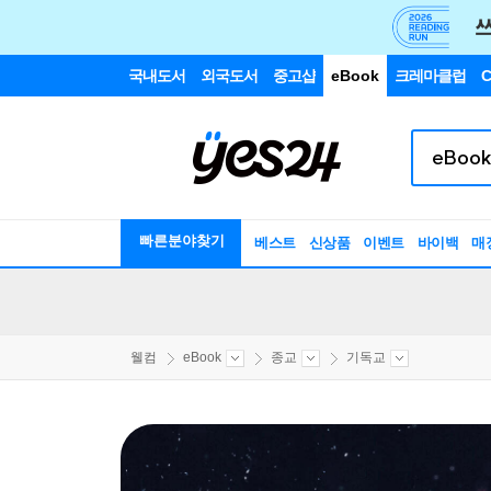
국내도서
외국도서
중고샵
eBook
크레마클럽
C
빠른분야찾기
베스트
신상품
이벤트
바이백
매
웰컴
eBook
종교
기독교