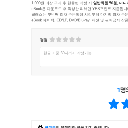
신명기 32-33장과 미래의 실패, 미래의 소망│모세
1,000원 이상 구매 후 한줄평 작성 시
일반회원 50원, 마니
eBook은 다운로드 후 작성한 리뷰만 YES포인트 지급됩니
도전과 응답
클래스는 첫번째 회차 주문확정 시점부터 마지막 회차 주문
반론 1. 창세기 1장은 우리 행성과 가나안의 창조 둘
eBook 페이백, CD/LP, DVD/Blu-ray, 패션 및 판매금
반론 2. 에덴을 가나안과, 아담을 이스라엘 민족과
토의를 위한 질문
평점
결론
한글 기준 50자까지 작성가능
노래: 예술가로서의 하나님
그리스도
유비: 농부로서의 하나님
그리스도
1
명
논쟁: “나는 스스로 있는 자다”로서의 하나님
그리스도
언약: 종주로서의 하나님
그리스도
성전: 임재로서의 하나님
클린봇
이 부적절한 글을 감지 중입니다.