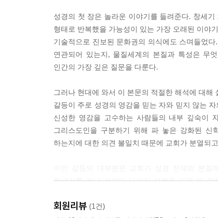
4장 창세기 1장의 4층(언약): 언약적 해석
성경의 첫 장은 놀라운 이야기를 들려준다. 창세기
형태로 반복했을 가능성이 있는 가장 오래된 이야기
히타이트 조약과 시내산(모세 언약)│아브라함 언약
기술적으로 진보된 문화권의 의식에도 스며들었다. 
창조 언약
연관되어 있는지, 물질세계의 본질과 특성은 무엇
종주-봉신│왕실 토지 무상 불하│유배의 중요성(토지
인간의 가장 깊은 질문을 다룬다.
자연과 맺은 하나님의 언약
자연의 돌봄과 연구
그러나 현대에 와서 이 본문의 적절한 해석에 대해 
도전과 응답
갈등이 주로 성경의 영감을 믿는 자와 믿지 않는 
반론 1. 언약이라는 단어가 사용되지 않는다
신성한 영감을 고수하는 사람들의 내부 깊숙이 
반론 2. 성경의 언약은 항상...
그리스도인을 구분하기 위해 파 놓은 강화된 신학
반론 3. 동물의 죽음이 자연과의 깨어지지 않은 언
하는지에 대한 의견 불일치 때문에 교회가 분열되고
토의를 위한 질문
이런 갈등의 대부분은 교회가 성경 전체의 본질에
5장 창세기 1장의 5층(성전): 성전적 해석
창세기를 지나 성경의 나머지 부분을 읽을 때 많
있음을 알아차렸다. 때로는 층들이 세 번 또는 열 
고대 근동의 신전
회원리뷰
대한 자신의 연구에서 이런 의미를 잘 포착하여 성
(1건)
신전과 우주론│우주의 산│성경과 고대 근동의 유