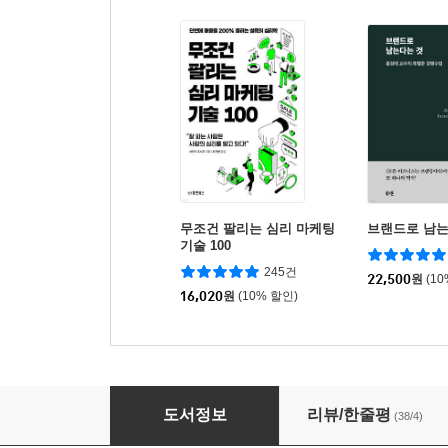
무조건 팔리는 심리 마케팅
브랜드로 남는
기술 100
245건
22,500
원
(1
16,020
원
(10% 할인)
기획자의 습관
도서정보
리뷰/한줄평
(38/4)