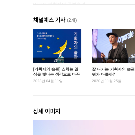
Part 2. 기획자의 공부습관
채널예스 기사
4 공부는 노력이다
(2개)
그래서 외국어가 중요하다 | 낙타와 사자와 어린아
5 讀, 나의 독서 이론
‘남아수독오거서’라는 신화 | 제대로 된 한 권에 집
필요하다 | 좋은 책은 일단 사둔다
읽다
읽다
[기획자의 습관] 스치는 일
잘 나가는 기획자의 습
상을 빛나는 생각으로 바꾸
뭐가 다를까?
6 話, 대화의 격률
는 10가지 비밀
2023년 04월 11일
2020년 11월 25일
대화의 숨은 뜻 | 기획자의 대화술 : 자비의 원리 
‘대화의 격률’
7 作, 표현 학습법
상세 이미지
기억은 기획의 바탕이 된다 : 에빙하우스 망각곡선 |
글쓰기의 영도(0°) | 글은 일단 쓰고 본다 : SNS 글