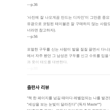
---p.36
‘사진에 잘 나오게끔 만드는 디자인’이 그만큼 중
유광으로 코팅된 테이블은 잘 구매하지 않는 사람도
너라면 참고하자).
---p.56
포멀한 구두를 신는 사람이 발을 질질 끌면서 다니는
에서 자주 봤던 그 남성은 구두를 신고 수트를 입을
과 옷이 태도를 대변한다.
---p.88
남들이 제공한 지식에만 머물지 않기 위해선 언어 능
출판사 리뷰
재 이유는 무엇인가?’라는 질문에 대해 많은 사람들은 
‘panis(빵)’의 합성어임을 아는 사람은 ‘기업=빵을
“책 한 페이지를 넘길 때마다 레벨업되는 나를 발견한다
---p.127
“세상을 보는 눈빛이 달라진다” (독자 Maste**)