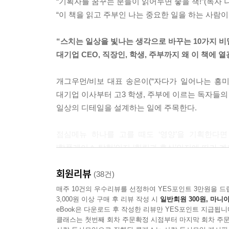
“기획자를 꿈꾸는 분들이 읽어두면 좋을 책!”(독자 나
기획의 절반은 ‘학습’이지만, 학습을 완성시키고 오래
“이 책을 읽고 주부인 나는 중요한 일을 하는 사람이구나
---p.200
“스치는 일상을 빛나는 생각으로 바꾸는 10가지 비
그리스어로 ‘알레고리’는 ‘다르게 말하다’는 의미이다.
대기업 CEO, 직장인, 학생, 주부까지 왜 이 책에 
도 있다. 어떤 무언가를 다르게 표현할 수 있는 다
개그우먼/비보 대표 송은이(“자다가 일어나는 흥미로
---p.268
대기업 이사부터 고3 학생, 주부에 이르는 독자들
일상의 디테일을 설계하는 일에 주목한다.
점심메뉴 하나를 고를 때도 ‘영양’을 기획한다면
‘핫플레이스 탐험’인지 ‘힐링과 휴식’인지에 따라 
차이를 더하는 연습을 하는 것만으로 기획 감각은 좋
회원리뷰
(38건)
거리의 소음에 귀 기울여보기, 좋았던 영화를 한
매주 10건의 우수리뷰를 선정하여 YES포인트 3만원을 드
3,000원 이상 구매 후 리뷰 작성 시
일반회원 300원, 마니아
흘려보내지 않고 자신의 생활을 ‘디자인’해보자. 
eBook은 다운로드 후 작성한 리뷰만 YES포인트 지급됩니
선물 고르기든 ‘최고의 기획’을 할 수 있다는 자신감
클래스는 첫번째 회차 주문확정 시점부터 마지막 회차 주문