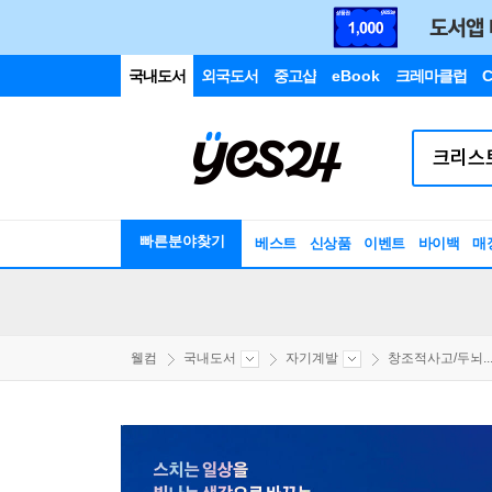
국내도서
외국도서
중고샵
eBook
크레마클럽
C
빠른분야찾기
베스트
신상품
이벤트
바이백
매
웰컴
국내도서
자기계발
창조적사고/두뇌..