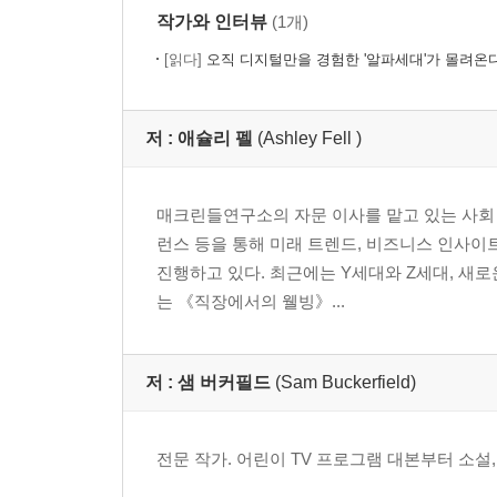
작가와 인터뷰
(1개)
[읽다]
오직 디지털만을 경험한 '알파세대'가 몰려온다
저 :
애슐리 펠
(Ashley Fell )
매크린들연구소의 자문 이사를 맡고 있는 사회 
런스 등을 통해 미래 트렌드, 비즈니스 인사이
진행하고 있다. 최근에는 Y세대와 Z세대, 새
는 《직장에서의 웰빙》...
저 :
샘 버커필드
(Sam Buckerfield)
전문 작가. 어린이 TV 프로그램 대본부터 소