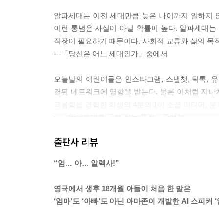
알파세대는 이전 세대만큼 늦은 나이까지 일하지 
이런 통념은 사실이 아닐 확률이 높다. 알파세대는 
직장이 필요하기 때문이다. 사회적 교류와 삶의 목
---「당신은 어느 세대인가」중에서
오늘날의 어린이들은 인스타그램, 스냅챗, 틱톡, 유
결된 네트워크에 영향을 받는다. 물론 이처럼 지나
괴롭힘을 경험한 학생의 4분의 1이 소셜 미디어, 
---「알파세대를 구분 짓는 특징」중에서
출판사 리뷰
현재 15~19세 아이 4명 중 1명이 심각한 정신 질환
구 결과에 따르면, 전 세계 10~24세 인구의 질병
“엄… 아… 알렉사!”
제로 떠올랐다.
---「웰빙 세대」중에서
영국에서 생후 18개월 아들이 처음 한 말은
‘엄마’도 ‘아빠’도 아닌 아마존이 개발한 AI 스피커 
기술은 우리 모두에게 영향을 주지만, 성격을 형성하
들어 있기에 기술이 없는 세상은 상상할 수 없다.