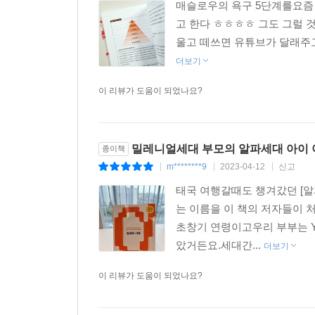
매슬로우의 욕구 5단계를요즘 
고 한다 ㅎㅎㅎㅎ 그도 그럴 
울고 떼쓰면 유튜브가 달래주고,
더보기
이 리뷰가 도움이 되었나요?
밀레니얼세대 부모의 알파세대 아이
종이책
m********9
2023-04-12
신고
|
|
|
태국 여행갈때도 챙겨갔던 [알
는 이름을 이 책의 저자들이 
초창기 연령이고우리 부부는 
았거든요.세대간...
더보기
이 리뷰가 도움이 되었나요?