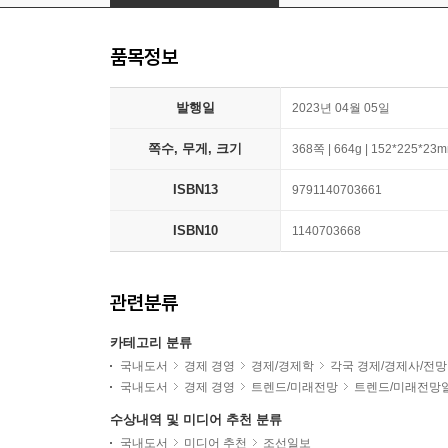
품목정보
발행일
2023년 04월 05일
쪽수, 무게, 크기
368쪽 | 664g | 152*225*23
ISBN13
9791140703661
ISBN10
1140703668
관련분류
카테고리 분류
국내도서
경제 경영
경제/경제학
각국 경제/경제사/전망
국내도서
경제 경영
트렌드/미래전망
트렌드/미래전망
수상내역 및 미디어 추천 분류
국내도서
미디어 추천
조선일보