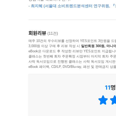
*밀레니얼 세대 부모는 알파세대에게 어떤 영향을 
교사와 부모들은 모두 전자기기가 손으로 필기하는
- 최지혜 (서울대 소비트렌드분석센터 연구위원, 
*아이패드를 보여주는 것이 알파세대에게 정말 해
중요할 것이라 본다. 연구 결과 손으로 필기할 때의
*그들이 잘 살기 위해 특히 중요한 지능과 역량은 
러났기 때문이다. 기기는 다중 모드이고, 영상이 풍
*그들을 어떻게 가르쳐야 할까
이는 학생들의 전반적인 집중력을 방해한다는 문제를
*그들은 어떻게 벌써부터 시장과 소비를 리드할 수
---「알파세대 교육법」중에서
회원리뷰
(11건)
*그들의 시대에는 어떤 직업이 사라지고 생겨날까
매주 10건의 우수리뷰를 선정하여 YES포인트 3만원을 드
알파세대가 진로 결정을 해야 하는 시기에 도달할
3,000원 이상 구매 후 리뷰 작성 시
일반회원 300원, 마니아
가장 디지털적이면서
eBook은 다운로드 후 작성한 리뷰만 YES포인트 지급됩니
에게 더는 고등학교 졸업 후의 자격 요건을 요구하지
가장 인간적인 신인류
클래스는 첫번째 회차 주문확정 시점부터 마지막 회차 주문
고 자기만의 길을 찾는 사람들은 특출한 사람들입니다
사락 독서모임으로 진행된 클래스는 사락 독서모임 게시판
eBook 페이백, CD/LP, DVD/Blu-ray, 패션 및 판매금
그렇다면 알파세대는 이전 세대와 다른 어떤 특
---「미래의 일과 직업」중에서
만족시키기 위해서 다음 세 가지를 기억해야 한다고
11
명
첫 번째는 그들이 디지털 온리(DigitalOnly)
데 반해, 알파세대는 스크린 기기에 대단히 친숙
메타버스의 초기 프로토타입인 마인크래프트와 로블