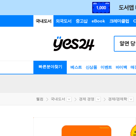
국내도서
외국도서
중고샵
eBook
크레마클럽
C
빠른분야찾기
베스트
신상품
이벤트
바이백
매
웰컴
국내도서
경제 경영
경제/경제학