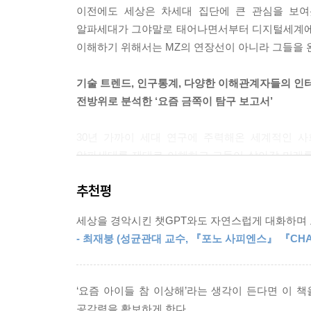
이전에도 세상은 차세대 집단에 큰 관심을 보여
아이패드를 빼앗는 것을 이렇게 설명했다. “그건 말
알파세대가 그야말로 태어나면서부터 디지털세계에서
---「위대한 스크린 시대」중에서
이해하기 위해서는 MZ의 연장선이 아니라 그들을 
알파세대는 스포티파이와 넷플릭스처럼 구독 모델을
기술 트렌드, 인구통계, 다양한 이해관계자들의 인
성이 매우 강한 알파세대는 집을 소유하려는 열망에
전방위로 분석한 ‘요즘 금쪽이 탐구 보고서’
---「알파세대의 라이프스타일」중에서
30년 가까이 세대 연구에 주력해온 세계적인 
매슬로의 욕구 5단계를 알파세대에게 적용할 때, 
알파세대를 제대로 이해하고 그들이 살아갈 미래를
을 목격했다. 그들은 생존의 욕구와 안전의 욕구는
기술 트렌드가 알파세대에 미치는 영향을 바탕으로
로서 알파세대의 행동은 격이나 품질보증서보다 그
추천평
직업까지 알파세대의 다양한 삶의 단계를 분석하
---「알파세대 소비자」중에서
상대하는 부모와 교사, 기업과 리더 등과 심층 인
세상을 경악시킨 챗GPT와도 자연스럽게 대화하며 
관한 다음과 같은 궁금증의 답을 이 책에서 얻을 수 
지금은 집 전화가 필요 없어 보이지만, 자녀의 친
- 최재붕 (성균관대 교수, 『포노 사피엔스』 『CHA
있다. 집 전화는 자녀와 친구들의 통신에서 중앙 통
*디지털세계만 경험하며 자란 그들의 미래는 어떤
언제 친구들과 소통하는지를 알려면 큰 노력이 필요
*코로나19 팬데믹이 그들에게 끼친 영향은 무엇인
---「알파세대 양육법」중에서
‘요즘 아이들 참 이상해’라는 생각이 든다면 이 
*왜 알파세대는 사회와 환경 이슈에 민감한가
공감력을 확보하게 한다.