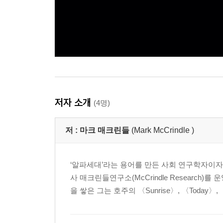
저자 소개
(4명)
저 :
마크 매크린들
(Mark McCrindle )
‘알파세대’라는 용어를 만든 사회 연구학자이자
사 매크린들연구소(McCrindle Research
을 쌓은 그는 호주의 〈Sunrise〉, 〈Today〉, 〈