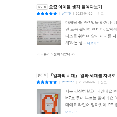
요즘 아이들 생각 들여다보기
종이책
e****6
2023-04-10
신고
|
|
|
마케팅 쪽 관련업을 하거나, 나처
면 도움 될만한 책이다. 알파의
니스를 위하여 알파 세대를 자
해'라는 생...
더보기
이 리뷰가 도움이 되었나요?
『알파의 시대』 알파 세대를 자녀로 
종이책
r*******7
2023-04-09
신고
|
|
|
저는 간신히 MZ세대인데요 MZ
MZ로 묶어 부르는 말이에요 :)
대예요 라틴어 알파벳이 Z로 
더보기