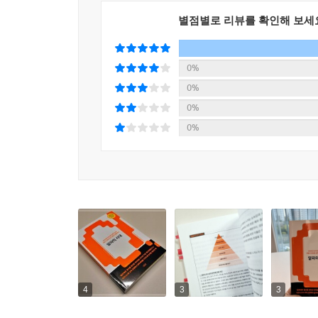
두 번째는 기술과 소셜 미디어를 통해 얻게 된 
별점별로 리뷰를 확인해 보세
알파세대를 업에이저(Up-Ager)라고도 부른다. 
일찍이 정립한다. 이러한 특성은 소비자로서 알파세
가격과 기능보다는 그들의 가치관에 부합하고 만족
0%
것이다. 이는 알파세대가 즐겨보는 쇼나 연예 프로그
0%
0%
세 번째, 알파세대는 이전 새대와 상당히 다른 모
0%
부모와 교육자 등은 변치 않는 인간의 욕구가 ‘알파
역량과 기술은 무엇일지, 그 역량과 기술을 키우려면
디지털 리터러시, 성숙한 업에이저,
10개의 포켓을 장착한 VIB(Very Important Baby
모든 세대의 등장은 변화를 만든다. 그중 일부
베이비부머가, 2000년대에는 밀레니얼세대가 그러
크고 작은 혼란을 몸소 겪어왔다. 소비 주역으
4
3
3
인재집단의 특성을 이해하지 못한 조직은 원만한 소
비즈니스와 시장, 교육, 라이프스타일 등이 알파