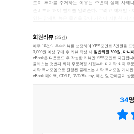
토지 투자를 주저하는 이유는 주변의 실패 사례나
모습으로 개발될 지역에 조금 일찍 진입해서 시간
인생을 바꾸는 토지 투자,
준비부터 해야 할지를 알려준다. 그리고 재개발 · 재
했듯, 낡고 오래된 준공업지역에서 지식산업센터가 
1년 안에 배울 수 있다면, 시도해볼 만하지 않을까?
있는 잠재력 높은 물건을 찾아 가격이 저렴한 시기
---「앞으로 10년간 주목해야 할 토지 투자 유망지역」중
공부해야 할 이유다.
저자들은 투자를 한다면 이제 주택이 아닌 토지
- 강영훈(붇옹산) (붇옹산의 부동산스터디 카페 운영
회원리뷰
(35건)
경쟁자가 유입되며 금리, 세금, 정부 인허가 등 
매주 10건의 우수리뷰를 선정하여 YES포인트 3만원을 드
부동산 투자자라면 ‘상업적 가치가 있는 부동산’을 
이론도 쉽지 않지만, 1년만 마음잡고 공부하면 
3,000원 이상 구매 후 리뷰 작성 시
일반회원 300원, 마니아
쉽지 않다. 하지만 ‘앞으로’ 상업적 가치를 갖게 
장래에 충분한 시세차익을 보일 땅도 충분히 많다.
eBook은 다운로드 후 작성한 리뷰만 YES포인트 지급됩니
읽어볼 것을 권한다. 택지가 개발될 때 어떤 지
어렵다고 한들 공부하면 안 될 것이 없으며, 최
클래스는 첫번째 회차 주문확정 시점부터 마지막 회차 주문
사락 독서모임으로 진행된 클래스는 사락 독서모임 게시판
구체적인 팁으로 가득하니 말이다
말한다.
eBook 페이백, CD/LP, DVD/Blu-ray, 패션 및 판매금
- 홍춘욱 (프리즘투자자문 대표)
부자가 되는 방법은 간단하다. 꾸준히 투자하면 
나는 토지 투자와 개발 강의를 24년간 해왔다. 그
규모를 늘려가는 것이 비법이다. 2023년 현재 주
34
명
책에는 누구나 토지 투자에 관심을 가져야 할 이유
수도권을 포함해 개발호재를 품고 있는 지역은 계속 
점도 매력적이다. 토지 투자를 하려면 반드시 읽어야
않을까?
- 고상철 ((주)미스터홈즈 FC 대표, 인하대학교 
저자들이 생각하는 공부 기간은 대략 1년이다. 그
강력한 무기로 활용할 수 있다. 처음엔 낯설고 어렵