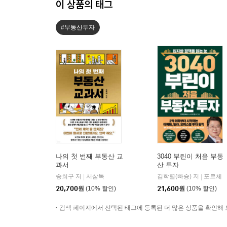
이 상품의 태그
#부동산투자
나의 첫 번째 부동산 교
3040 부린이 처음 부동
과서
산 투자
송희구 저
서삼독
김학렬(빠숑) 저
포르체
|
|
20,700
원
(10% 할인)
21,600
원
(10% 할인)
검색 페이지에서 선택된 태그에 등록된 더 많은 상품을 확인해 