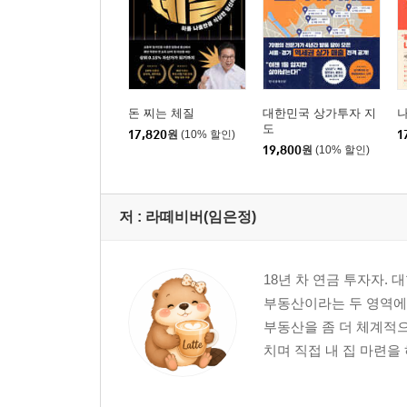
돈 찌는 체질
대한민국 상가투자 지
나
도
17,820
원
(10% 할인)
1
19,800
원
(10% 할인)
저 :
라떼비버(임은정)
18년 차 연금 투자자.
부동산이라는 두 영역에
부동산을 좀 더 체계적
치며 직접 내 집 마련을