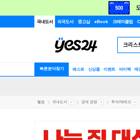
국내도서
외국도서
중고샵
eBook
크레마클럽
C
빠른분야찾기
베스트
신상품
이벤트
바이백
매
웰컴
국내도서
경제 경영
투자/재테크