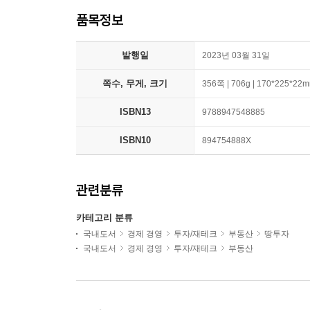
품목정보
발행일
2023년 03월 31일
쪽수, 무게, 크기
356쪽 | 706g | 170*225*22
ISBN13
9788947548885
ISBN10
894754888X
관련분류
카테고리 분류
국내도서
경제 경영
투자/재테크
부동산
땅투자
국내도서
경제 경영
투자/재테크
부동산