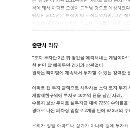
은 뒤 3년이 지난 2022년이면 아파트 골조 공사
척이 돼서 아파트 모양이 드러날 것으로 예상하였다.
당시인 2019년은 보상이 막 시작되었지만, 그간 
강생은 다행히 차순위와 근소한 차이로 낙찰을 받았고
터 매각 권유가 빗발친 것이다. 평당 75만 원 선에 
---「아파트 갭 투자금으로 시작하는 소액 토지 
출판사 리뷰
나는 이 사례를 설명하면서 일부러 이론적인 내용
"토지 투자란 3년 뒤 땅값을 예측해내는 게임이다!"
말은 썼지만, 그 외에는 지목도 용도지역도 한 번 
한 번만 잘 배워두면 경기와 상관없이
침체된 지역이 호재가 실현되는 타이밍에만 주목해
원하는 타이밍에 계속해서 투자할 수 있는 강력한 
와 개발이 진행되던 시기를 강조하여 설명한 것이다.
을 사서 3년 이상 묵히는 경우가 별로 없다.
아파트 갭 투자 금액으로 시작하는 소액 토지 투자 
---「아파트 갭 투자금으로 시작하는 소액 토지 
개발제한구역에 투자로 10여억 원을 남긴 사례,
수용지 보상 투자로 실투자금 대비 725% 수익률을 
이렇듯 우리가 투자처로 관심을 두는 땅은 모두 호
경매로 나온 폐차장 입찰로 2개월 만에 약 2배의 
라는 말이다. 그 호재대로 3년이 지났을 때 땅값이 
쉽게 할 수 있다. 또 이 원리를 모르기 때문에 공법
우리가 정말 아파트나 상가가 아니라 땅에 투자해 
지역의 가격이 얼마나 할지 가늠할 자신이 없다면, 