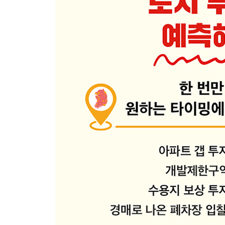
투자 진입 시점은 언제가 좋을까?
3장_ 토지 투자, 이것만은 알고 하자
당신이 꼭 알아야 할 공법 몇 가지
지구단위계획이라는 끝판왕
모르면 손해 보는 건축법과 도로법
돈은 길을 따라 흐른다
도로가 지나가는 땅은 가치가 낮을까?
고속도로 IC가 개통할 때 오르는 땅과 오르지 않는 
역세권이냐 엿세권이냐
방구석에서 쉽게 하는 토지 측량
건물도 해를 봐야 자란다
토지를 더 알고 싶다면 공적 장부 확인을
알고 해야 돈이 되는 농지·산지 투자
농지에 농사를 짓지 않으면 어떻게 될까?
농지 투자의 핵심, 농업진흥구역이 해제될 곳을 노