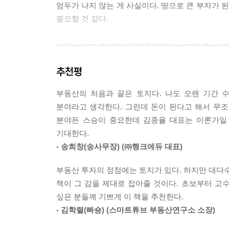
엄두가 나지 않는 게 사실이다. 땅으로 큰 부자가 된
다. 공법은 공법대로 뉴스는 뉴스대로 공부를 미리 
필요할 것 같다.
---「토지 투자란 3년 뒤 땅값을 예측해내는 게임
신간 『나는 집 대신 땅에 투자한다』는 바로 그 ‘토
토지의 가치를 좌우하는 개발행위를 할 수 있는지
통해 우리는 할 수 없을 거라고 생각하는 토지 투자
이라면 아파트를 지을 수 있는 것처럼 말이다. 따라
추천평
친절한 설명, 김종율 저자의 실전에 입각한 다양한
키우려면 우리 집 근처의 토지이용계획을 열람해보
앞으로 개발 가능성이 높은 땅은 어디인지 확인할 수
부동산의 처음과 끝은 토지다. 나도 오랜 기간 
이 책은 부동산 투자처의 블루오션인 토지를 다루되,
---「지목보다 용도지역이 중요한 이유」중에서
분야라고 생각한다. 그런데 돈이 된다고 해서 무조
독자의 눈길을 끌기에 충분하다. 먼저 임은정 
분야든 스승이 중요한데 김종율 대표는 이론가일
진입장벽이라고들 하는 공법이나 매수 매도 방법 
정말로 돈이 되는 개발호재는 뉴스의 행간을 잘 읽
기대한다.
그대로, 토지 투자에 관한 이론들을 자신이 직접 
다. 관심 있는 지역의 뉴스를 꾸준히 읽다 보면 언
- 송희창(송사무장) (㈜행크에듀 대표)
겨보다가 2016년 실시계획 고시를 보고 나서 샀
침체에서 갓 벗어나는 지역을 골라 경매를 접목해
를 모르는 초기보다 비쌀 것이다. 하지만 개발사업
부동산 투자의 정점에는 토지가 있다. 하지만 대다수
취락지구에 투자 사례, 수용지 보상 투자로 수익을 
하는 것이 투자에 성공하는 비결이다.
책이 그 감을 제대로 잡아줄 것이다. 초보부터 고수
독자들은 이 분야 전문가들이 어떻게 토지 투자에 접
---「개발 관련 뉴스 읽는 법은 따로 있다」중에서
싶은 분들께 기쁘게 이 책을 추천한다.
유망지역에 대해서도 자세히 담겼다. 핵심 키워드는 
- 김학렬(빠숑) (스마트튜브 부동산연구소 소장)
개통을 앞둔 지역을 눈여겨봐야 한다고 조언한다. 
“역사는 미래를 비추는 등불이다”라는 말이 있듯이