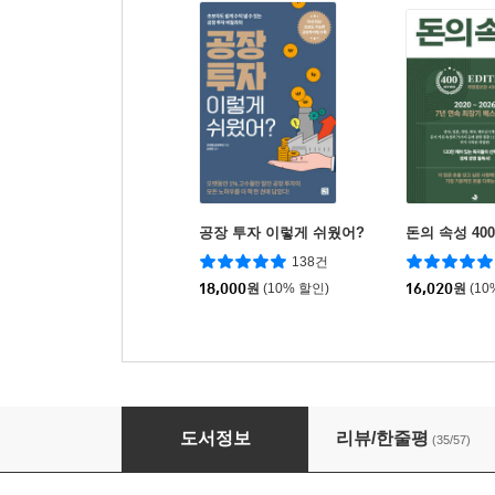
공장 투자 이렇게 쉬웠어?
돈의 속성 40
138건
18,000
원
(10% 할인)
16,020
원
(10
나는 집 대신 땅에 투자한다
도서정보
리뷰/한줄평
(35/57)