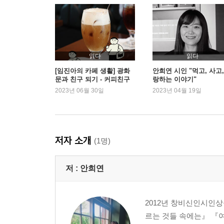
밤을 견디는 재료들 · 시어서커 잠옷 ……91
이 얼굴을 보라 · 헬렌 셰르브베크 화집 ……99
그래도 표백은 싫어요 · 락스 ……106
이 노래는 어디에 고일까 · 하모니카 ……112
나의 인어에게 · 인공눈물 ……121
읽다
읽다
[임진아의 카페 생활] 광화
안희연 시인 "먹고, 사고,
문과 친구 되기 - 커피친구
랑하는 이야기"
3부 어쨌든 무릎이 깨졌다는 건 사랑했다는 뜻이다
2023년 06월 30일
2023년 04월 19일
등뼈를 상상하는 버릇 ……130
단추의 세계 ……138
돌아볼 용기 ……145
저자 소개
(1명)
밤 산책 ……153
옮겨짐과 옮겨냄 ……162
저 :
안희연
사랑의 단상 ……172
매단 나무 ……181
그 겨울의 끝 ……188
2012년 창비신인시인상
르는 것들 속에는』 『
에필로그 ……197