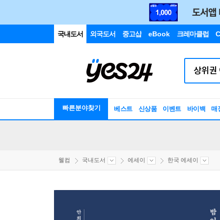
국내도서
외국도서
중고샵
eBook
크레마클럽
C
빠른분야찾기
베스트
신상품
이벤트
바이백
매
웰컴
국내도서
에세이
한국 에세이