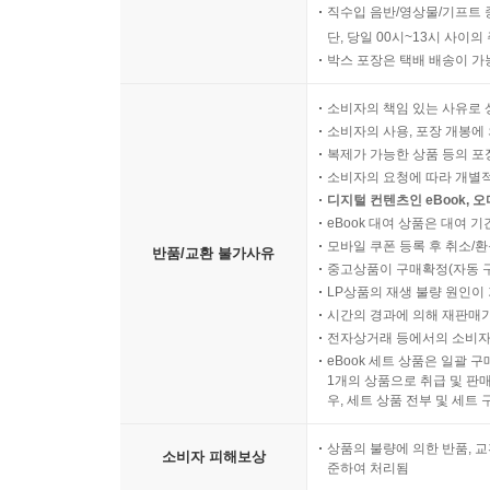
직수입 음반/영상물/기프트 
단, 당일 00시~13시 사이
박스 포장은 택배 배송이 가
소비자의 책임 있는 사유로 
소비자의 사용, 포장 개봉에 
복제가 가능한 상품 등의 포장을 
소비자의 요청에 따라 개별
디지털 컨텐츠인 eBook, 
eBook 대여 상품은 대여 기
모바일 쿠폰 등록 후 취소/환
반품/교환 불가사유
중고상품이 구매확정(자동 
LP상품의 재생 불량 원인이 기
시간의 경과에 의해 재판매가
전자상거래 등에서의 소비자
eBook 세트 상품은 일괄 
1개의 상품으로 취급 및 판매
우, 세트 상품 전부 및 세트
상품의 불량에 의한 반품, 교
소비자 피해보상
준하여 처리됨