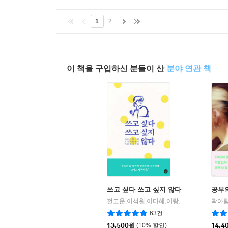
1
2
이 책을 구입하신 분들이 산
분야 연관 책
쓰고 싶다 쓰고 싶지 않다
공부
전고운,이석원,이다혜,이랑,박정민,김종관,백세희,한은형,임대형 공저
곽아람
63건
13,500
원
(10% 할인)
14,4