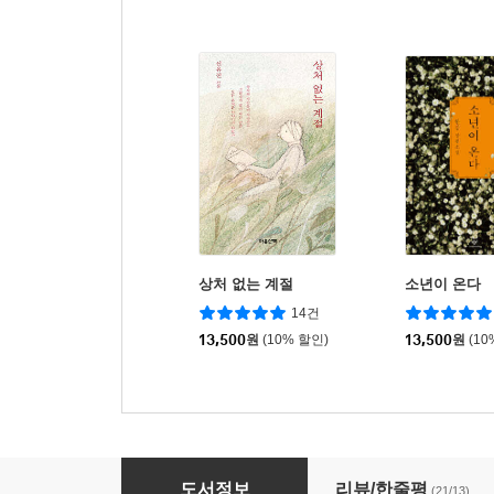
상처 없는 계절
소년이 온다
14건
13,500
원
(10% 할인)
13,500
원
(10
당신이 좋아지면, 밤이 깊어지면
도서정보
리뷰/한줄평
(21/13)