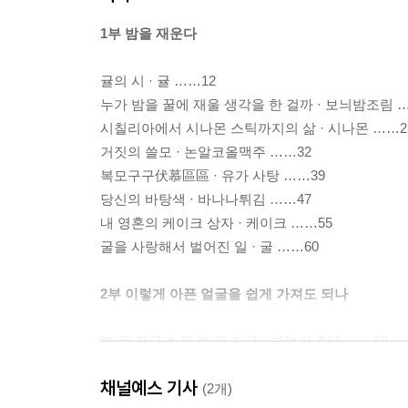
1부 밤을 재운다
귤의 시 · 귤 ……12
누가 밤을 꿀에 재울 생각을 한 걸까 · 보늬밤조림 
시칠리아에서 시나몬 스틱까지의 삶 · 시나몬 ……2
거짓의 쓸모 · 논알코올맥주 ……32
복모구구伏慕區區 · 유가 사탕 ……39
당신의 바탕색 · 바나나튀김 ……47
내 영혼의 케이크 상자 · 케이크 ……55
굴을 사랑해서 벌어진 일 · 굴 ……60
2부 이렇게 아픈 얼굴을 쉽게 가져도 되나
본 못 자국과 못 본 못 자국 · 부엉이 촛대 ……68
신발에 맞는 발을 고르러 나간 언니는 어떻게 되었나 
채널예스 기사
통통배로 바다 건너기 · 엽서 ……83
(2개)