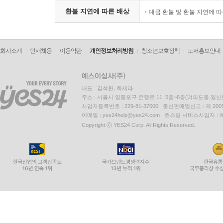
환불 지연에 따른 배상
대금 환불 및 환불 지연에 
회사소개
인재채용
이용약관
개인정보처리방침
청소년보호정책
도서홍보안내
대표 : 김석환, 최세라
주소 : 서울시 영등포구 은행로 11, 5층~6층(여의도동,일신
사업자등록번호 : 229-81-37000 통신판매업신고 : 제 200
이메일 : yes24help@yes24.com 호스팅 서비스사업자 :
Copyright ⓒ YES24 Corp. All Rights Reserved.