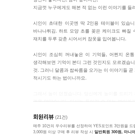
찮다. 어떤 마음은 보내지 않음으로써 완성되기도 하
지금껏 누구에게도 해본 적 없는 이런 이야기를 들
믿음으로 물가에 선다. 밤낮없이 톱니가 돌아가고 있
---「통통배로 바다 건너기」중에서
시인이 초대한 이곳엔 딱 2인용 테이블이 있습니
바나나튀김. 하트 모양 초를 꽂은 케이크도 빠질
나는 그 과정을 ‘밤 산책’이라 부르고 싶다. 나에게
재치를 두루 갖춘 시어서커 잠옷을 입어봅니다.
자의 산책은 마음으로 하는 것이다. 낮 산책에서는 
을 열며 나아가지만 밤 산책은 안을 열며 나아간다.
시인이 조심히 꺼내놓은 이 기억들, 어쩐지 온통
것이 중요하다. 밤 산책에서는 곱씹는다. 현상을, 
생각해보면 기억이 본디 그런 것인지도 모르겠습니다
는 노력이고 밤 산책은 응답하려는 노력이다. 나의 
것. 그러니 달콤과 쌉싸름을 오가는 이 이야기들 곧
거. 어디가 얼마나 아픈지를 보여주는 지표. 어쨌든
적시기도 하는 법이니까요.
---「밤 산책」중에서
그래서 높이 던졌습니다. 당신에게 높이를 드리기
그래서 높이 던졌습니다. 당신에게 높이를 드리기
것을 알았습니다. 다시는 들어갈 수 없는 방이라
것을 알았습니다. 다시는 들어갈 수 없는 방이라고
자물쇠를 채워 등뒤에 둘 수 있습니다.
쇠를 채워 등뒤에 둘 수 있습니다.
회원리뷰
(21건)
저의 이야기는 여기서 끝입니다.
매주 10건의 우수리뷰를 선정하여 YES포인트 3만원을 드
저의 이야기는 여기서 끝입니다.
3,000원 이상 구매 후 리뷰 작성 시
일반회원 300원, 마니아
그러니 이제 가세요, 당신의 기억으로.