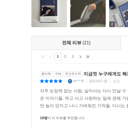
2
전체 리뷰
(21)
1
2
3
지금껏 누구에게도 해
종이책
구매
주간우수작
m****8
2023-07-16
신고
|
|
|
자주 눈앞에 없는 사람, 살아서는 다시 만날 수
은 이야기들. 먹고 사고 사랑하는 일에 관해 
만 높이 던지고 나니 가벼워진 기억들. 다시는 
18명
이 이 리뷰를 추천합니다.