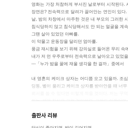
영화는 가장 처참하게 부서진 날로부터 시작된다. 
장면은? 전속력으로 달려가 끌어안는 연인이 있다. 
날, 밤의 차창에서 마주한 것은 내 부모의 그러한 
침식당하지 않고 침식당해서도 안 되는 얼굴을 계속
그땐 살아 있었던 아빠를.
이 악물고 운동장을 달리던 엄마를.
풍금 재시험을 보기 위해 강의실로 들어온 무리 속에
내가 저 먼 우주로부터 전속력으로 날아오고 있었을 
---「누가 밤을 꿀에 재울 생각을 한 걸까」중에서
내 영혼의 케이크 상자는 어디쯤 오고 있을까. 조
딩동, 벨이 울리고 케이크 상자를 받아안을 때 너무
뢰서를 쓸 수 있다면 이렇게 적을 것이다. 저는 꾸
히는. 제게 진실은 그런 것이에요. 그래도 이왕이면 
---「내 영혼의 케이크 상자」중에서
출판사 리뷰
엽서 위에 엽서는 두둑이 쌓여간다. 그건 당신에게 
당신이 좋아지면, 밤이 깊어지면,