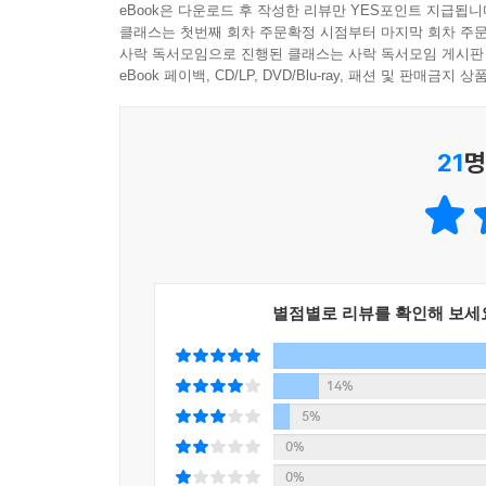
그러니 이제 가세요, 당신의 기억으로.
eBook은 다운로드 후 작성한 리뷰만 YES포인트 지급됩니
그곳에서 슬픔을 탕진할 때까지 머무세요.
그곳에서 슬픔을 탕진할 때까지 머무세요.
클래스는 첫번째 회차 주문확정 시점부터 마지막 회차 주문
_201쪽, 「에필로그」
사락 독서모임으로 진행된 클래스는 사락 독서모임 게시판
eBook 페이백, CD/LP, DVD/Blu-ray, 패션 및 판매금
---「에필로그」중에서
그러니까 그런 이야기입니다. 사랑을 쓰자 작정 속에
꼭지도 실려 있지요. 시인에게 쓰고 싶게 하는 글
21
명
두 공이란 곧 당신이고 밤일 테지요. 당신을 일으키는
이 밤이 지나면, 먹고 사고 사랑하고, 그다음엔. 
작별하는 이 밤도, 자장자장 모두 달콤한 사랑으로 재
되는 초대장입니다.
별점별로 리뷰를 확인해 보세
시간은 원반던지기 놀이를 즐긴다. 솜씨도 좋아
필요하다. 누가 밤을 꿀에 재울 생각을 한 걸까. 
시간을 재운다. 이런 밤이라면, 아껴 먹지 않을 도리
14%
_23~24쪽, 「누가 밤을 꿀에 재울 생각을 한 걸까」
5%
0%
표지에는 이수진 작가의 작품 『제목이 없는 책』(20
0%