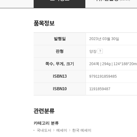
품목정보
발행일
2023년 03월 30일
판형
양장
쪽수, 무게, 크기
204쪽 | 294g | 124*188*20
ISBN13
9791191859485
ISBN10
1191859487
관련분류
카테고리 분류
국내도서
에세이
한국 에세이