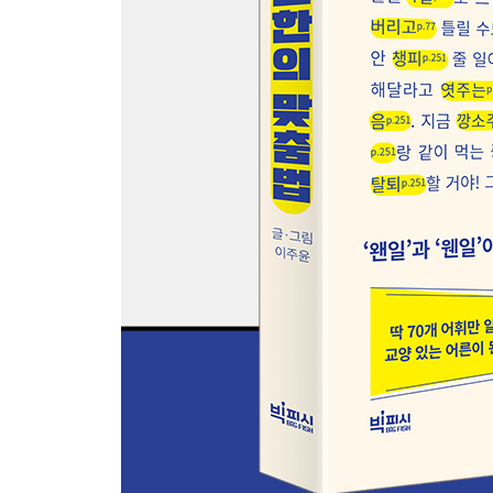
55 실례지만과 신뢰지만
56 사레들리다와 살해들리다
57 든과 던
58 소곤소곤과 소근소근
59 출연과 출현
60 나으세요와 낳으세요
61 애먼과 엄한
62 물의를 일으키다와 무리를 일으키다
63 깜깜무소식과 꽝꽝무소식
64 할게요와 할께요
65 됨과 됌과 됬과 됐
66 때다와 떼다
67 난도와 난이도
68 예요와 이에요
69 치중하다와 취중하다
70 눈에 띄다와 눈에 띠다