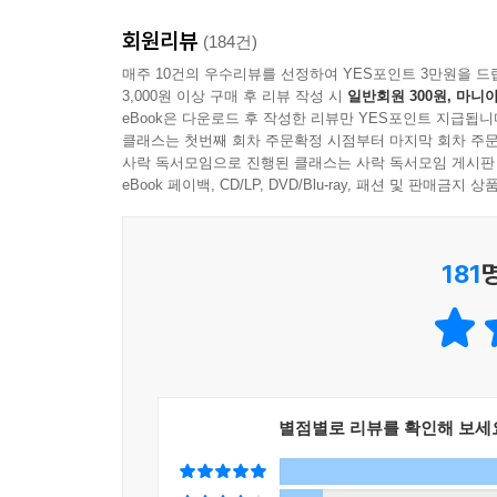
요즘에는 온라인에서 대부분의 시간을 보내는지라 
회원리뷰
어른의 맞춤법+어휘력+문해력을
(184건)
지금부터 음슴체로 쓰겠음. 인터넷 없이 못 사는 여
쑥쑥 높여줄 최고의 전략서
매주 10건의 우수리뷰를 선정하여 YES포인트 3만원을 드
이 있다는 사실을 앎? 조금 전, 두 문장의 마지막을 ‘생
3,000원 이상 구매 후 리뷰 작성 시
일반회원 300원, 마니아
어가는 말을 음슴체로 쓸 때는 ‘ㅁ’이 아닌 ‘ㄻ’ 받
eBook은 다운로드 후 작성한 리뷰만 YES포인트 지급됩니
세 줄이 넘는 글은 읽기가 싫다. ‘무운을 빈다’, ‘
다’를 ‘삶’이라고 쓰는 걸 생각해 보면 그리 이상할 
클래스는 첫번째 회차 주문확정 시점부터 마지막 회차 주문
때 정확한 어휘가 잘 생각나지 않는다. 모두 맞춤
사락 독서모임으로 진행된 클래스는 사락 독서모임 게시판
제목 그대로, 지금 대한민국 성인이 가장 헷갈리는
eBook 페이백, CD/LP, DVD/Blu-ray, 패션 및 판매금
---「“듦과 듬, 앎과 암”(본문 163쪽)」중에서
착각하기 쉬운 어휘들을 ‘초간단’하고 ‘초명쾌’
정리된다. 첫 단계에서는 마치 일타 강사처럼 헷갈리
181
‘지향’과 ‘지양’이 헷갈리는 분들을 위해 저 나름의
(ㅎ과 ㅇ에 주목!)
지향 = 함
지양 = 안 함 _ [지향과 지양], 112페이지
별점별로 리뷰를 확인해 보세
두 번째 단계에서는, 두 줄 이상 읽기 싫어하는 독자
줄 요약 코너만 쭉 읽어도 핵심이 눈에 쏙 들어올 것