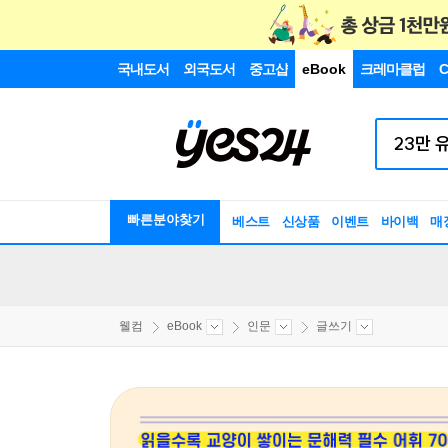
국내도서
외국도서
중고샵
eBook
크레마클럽
C
빠른분야찾기
베스트
신상품
이벤트
바이백
매
웰컴
eBook
인문
글쓰기