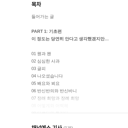
목차
들어가는 글
PART 1: 기초편
이 정도는 당연히 안다고 생각했겠지만…
01 웬과 왠
02 심심한 사과
03 글피
04 나오셨습니다
05 봬요와 뵈요
06 반신반의와 반신바니
07 장래 희망과 장례 희망
08 어떻게와 어떡해
09 다르다와 틀리다
10 제가와 저가
채널예스 기사
11 무릅쓰고와 무릎쓰고
(1개)