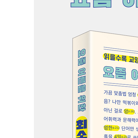
42 이래라저래라와 일해라 절해라
43 로서와 로써
44 메다와 매다
45 에와 의
46 듦과 듬, 앎과 암
47 대갚음하다와 되갚다
48 무운을 빈다
49 모르는 게 상책과 모르는 개 산책
PART 3: 고급편
드디어 나도 맞춤법+어휘력 만렙!
50 심란하다와 심난하다
51 새우다와 새다
52 좇다, 쫓다와 좆다
53 한참과 한창
54 반드시와 반듯이