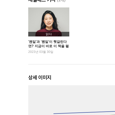
12 곁땀과 겨땀
13 계좌번호와 괴자번호
14 치사율과 취사율
15 시답잖다와 시덥잖다
16 가진과 갖은
읽다
17 꽂다와 꼽다
'왠일'과 '웬일'이 헷갈린다
면? 지금이 바로 이 책을 펼
18 무료하다
칠 때!
2023년 03월 30일
19 잊다와 잃다
20 여쭐게요와 엿줄게요
21 유종의 미와 유종애미
상세 이미지
PART 2: 중급편
사실은 완전 다르게 알고 있었던 맞춤법 TOP 28
22 금일
23 며칠과 몇일
24 맞추다와 맞히다