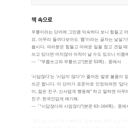
책 속으로
무릎이라는 단어에 그만큼 익숙하다 보니 힘들고 어려
요. 아무리 들여다보아도 ‘릅’이라는 글자는 낯설기
봅시다. 여러분은 힘들고 어려운 일을 참고 견딜 때
쓰고 있다면 머지않아 아작이 날 수도 있으니 이쯤
---「“무릅쓰고와 무릎쓰고”(본문 53쪽)」중에서
‘시답잖다’는 ‘시답지 않다’가 줄어든 말로 볼품이
쓰곤 합니다. 이 단어가 표준어로 인정되려면 ‘답다
이, 젊은 친구. 신사덥게 행동해” 하고 말하면 아무
친구. 한국인답게 얘기해.
---「“시답잖다와 시덥잖다”(본문 63~164쪽)」중에
‘꽂다’는 쓰러지거나 빠지지 않게 박아 세우거나 끼우