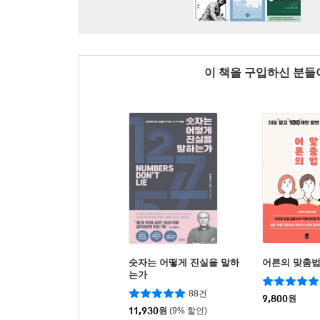
이 책을 구입하신 분
숫자는 어떻게 진실을 말하
어른의 맞춤
는가
88건
9,800
원
11,930
원
(9% 할인)