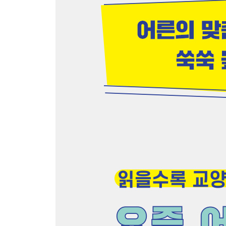
25 산봉우리와 산봉오리
26 빌어와 빌려
27 사생활 침해와 사생활 치매
28 건투를 빈다와 권투를 빈다
29 당일
30 지향과 지양
31 결제와 결재
32 부조금과 부의금
33 건드리다와 건들이다
34 멘토로 삼다와 멘토로 삶다
35 다름이 아니라와 다르미 아니라
36 움큼과 웅큼
37 얻다 대고와 어따 대고
38 닦달하다와 닥달하다
39 사기충천과 사기충전
40 메슥거리다와 미식거리다
41 가혹 행위와 가오캥이