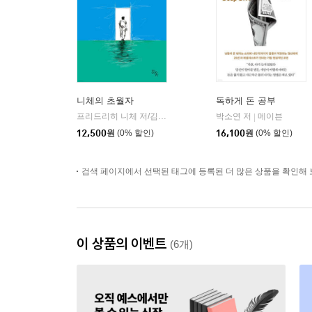
니체의 초월자
독하게 돈 공부
프리드리히 니체 저/김철 편역
히읏
박소연 저
메이븐
|
|
12,500
원
(0% 할인)
16,100
원
(0% 할인)
검색 페이지에서 선택된 태그에 등록된 더 많은 상품을 확인해 
이 상품의 이벤트
(6개)