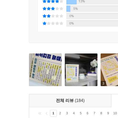
13%
‘결제’는 ‘제’가 이 돈을 다 쓴 것!
5%
‘결재’는 ‘재’수 없는 김과장이 해주는 것! _ [결제와 
0%
0%
마지막 세 번째 단계에서는 ‘이해력 퀴즈’와 함께
예문을 통해 웃고 있는 사이에 나도 모르게 바른 맞
저는 애주가니까 음주를 지향하도록 하겠습니다! ( O, X
조용한 곳에서는 절대 읽지 마시라!
1분에 1번씩 웃음+재미+교양이 빵빵 터지는 책
텍스트만 가득한 지루한 맞춤법 책을 생각했다면 
3
유쾌하게 설명한 작가는 없다”라는 독자의 찬사를
싶을 만큼 재치 넘치는 문장 덕분에, 한 줄씩 읽
전체 리뷰
(184)
것이 좋겠다. 풍성한 일러스트를 곁들여 마치 인
책만의 장점이다.
1
2
3
4
5
6
7
8
9
10