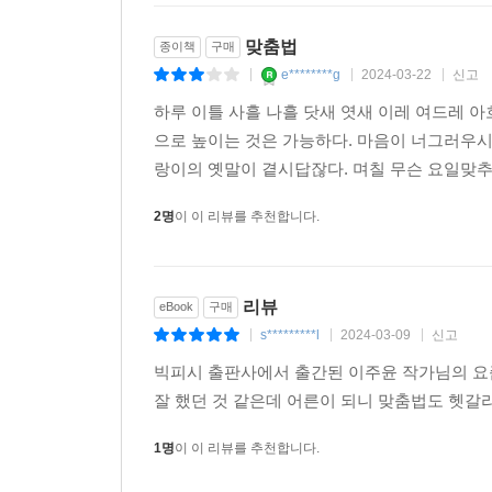
기획서, 제안서 등 명확한 글을 써야 하는 직장인,
맞춤법
종이책
구매
방송계 지망생들에게 이 책은 무척이나 반가운 선물
e********g
2024-03-22
신고
|
|
|
하루 이틀 사흘 나흘 닷새 엿새 이레 여드레 
으로 높이는 것은 가능하다. 마음이 너그러우시다.
랑이의 옛말이 곁시답잖다. 며칠 무슨 요일맞추다
2명
이 이 리뷰를 추천합니다.
리뷰
eBook
구매
s*********l
2024-03-09
신고
|
|
|
빅피시 출판사에서 출간된 이주윤 작가님의 요
잘 했던 것 같은데 어른이 되니 맞춤법도 헷갈
1명
이 이 리뷰를 추천합니다.