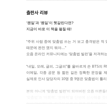
에 ‘꼽다’를 잘못 사용하는 분들이 계십니다. ‘꼽
도 ‘꽃꽂이’를 ‘꽃꼽이’라고 하는 분은 없지요? ‘책
출판사 리뷰
다.
---「“꽃다와 꼽다”(본문 70~71쪽)」중에서
‘왠일’과 ‘웬일’이 헷갈린다면?
지금이 바로 이 책을 펼칠 때!
물건을 로켓처럼 배송해 주는 쇼핑몰이 있습니다. 
을 주문하면 오늘 도착하다 보니, 당일을 오늘과 같은
“주위 사람 중에 맞춤법 쓰는 거 보고 충격받은 적 있
있는 ‘이날’을 뜻합니다. 오늘 밤 맥주 안주 삼으
때문에 완전 깼지 뭐야…”
니만 밤 열두 시가 넘었는데도 깜깜무소식입니다. 왜
요즘 온라인 커뮤니티에는 ‘맞춤법 빌런’을 저격하는
건 오늘 보내준다는 말이 아니라 입금이라는 특정한
야 당일 배송이 완료될 테지요.
“내일, 모레, 글피, 그글피”를 올바르게 쓴 BTS의 
---「“당일”(본문 108~2109쪽)」중에서
이메일, 각종 공문 등 짧든 길든 정확한 문장을 
실제로 인사 담당자의 10명 중 9명은 맞춤법이 틀
‘닦다’는 휘몰아서 나무란다는 뜻을 지니고 있답니다
늘 궁금했는데요. ‘닦다’의 숨은 뜻을 알고 나니 그
본의 아니게 ‘맞춤법 빌런’이 되어버린 요즘 어른들
밝혀 적어야 한다네요.
‘맞춤법’과 ‘어휘력’, ‘문해력’을 단번에 선사해줄 것이다
---「“닦달하다와 닦달하다”(본문 135~136쪽)」중
이상 망설였다면, 지금이 바로 이 책을 펼칠 때이다.