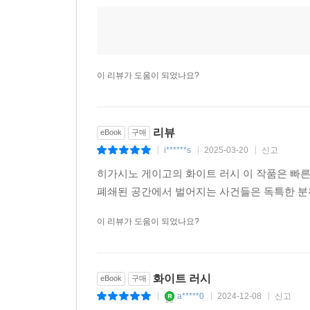
압도적인 필력으로 반전을 거듭하는 스토리, 장대
러시》는 스노보드나 스키 등을 즐기는 독자뿐만 아
이 리뷰가 도움이 되었나요?
리뷰
eBook
구매
i******s
2025-03-20
신고
|
|
|
히가시노 게이고의 화이트 러시 이 작품은 빠른
폐쇄된 공간에서 벌어지는 사건들은 독특한 분
이 리뷰가 도움이 되었나요?
화이트 러시
eBook
구매
a*****0
2024-12-08
신고
|
|
|