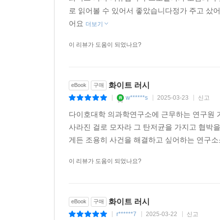
로 읽어볼 수 있어서 좋았습니다정가 주고 샀
등장인물인 둘은 정규 코스 외 활주 단속을 계기
어요
이어받는 것에 고민이 깊은 치아키의 속마음을 네즈
더보기
의 시점은 그 사이로, 스노보드 선수로서 치아키
이 리뷰가 도움이 되었나요?
스키장의 패트롤로 일하고 있는지, 그 이유를 보
히가시노 게이고의 팬이라면 놓쳐서는 안 될 요소다
화이트 러시
eBook
구매
관료주의와 거대한 위험 앞에서 보신과 양심 사이 
w******s
2025-03-23
신고
|
|
|
이 작품을 관통하고 있는 가장 큰 키워드는 바로 ‘탄
다이호대학 의과학연구소에 근무하는 연구원 
퍼져나가 엄청난 피해를 일으킬 수 있는 위험한 생물
사라진 걸로 모자라 그 탄저균을 가지고 협박
제조를 알고도 중지시키지 않고 기술 축적에 도움이 
게든 조용히 사건을 해결하고 싶어하는 연구소
사건을 절대 경찰에 알리지 말고 K-55를 찾아올
이 리뷰가 도움이 되었나요?
완수하지 못하는 부하 직원에게 호통을 치는 등,
도고에게 휘둘리는 부하 구리바야시는 경찰에 신고
우리 삶에서 흔히 볼 수 있는 이러한 개인의 
화이트 러시
eBook
구매
요소로서 작용한다.
r******7
2025-03-22
신고
|
|
|