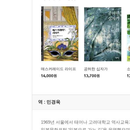
매스커레이드 라이프
공허한 십자가
14,000
원
13,700
원
1
역 :
민경욱
1969년 서울에서 태어나 고려대학교 역사교육
일본문화포털 ‘일본으로 가는 길’을 운영했으며,