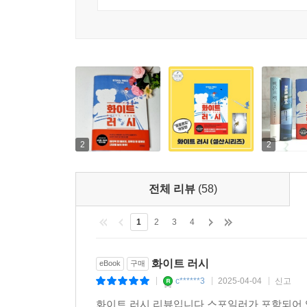
은빛 세계를 질주하는 속도감을 만끽할 수 있는 페
히가시노 게이고 ‘설산 시리즈’ 최고의 ‘아찔함’
학창 시절부터 스키를 즐겼으며 스노보드 에세이를 
스포츠의 즐거움과 겔렌데의 멋짐을 알아주었으면 좋
《화이트 러시》는 시리즈 두 번째로 작품으로,
소미미디어에서 만나볼 수 있다.
《화이트 러시》는 작가 특유의 이과적 상상력에 비
행방을 쫓는 연구원 구리바야시 가즈유키와 그의 
2
2
예상치 못한 인물들의 등장까지, 결말을 예측할 수
미궁 속으로 몰아넣으며 단숨에 책장을 넘기게 
전체 리뷰
(58)
사건의 연속과 긴장감으로 독자들의 심장을 움켜쥐
거기에 중간중간 터져 나오는 유쾌함이 완급을 조절
1
2
3
4
시리즈 작품 사이를 잇는 연결고리이자
화이트 러시
eBook
구매
반가운 인물들의 새로운 모습을 보여주는 한 권
c******3
2025-04-04
신고
|
|
|
화이트 러시 리뷰입니다 스포일러가 포함되어 
패트롤 대원 네즈 쇼헤이와 여성 스노보더 선수 세리