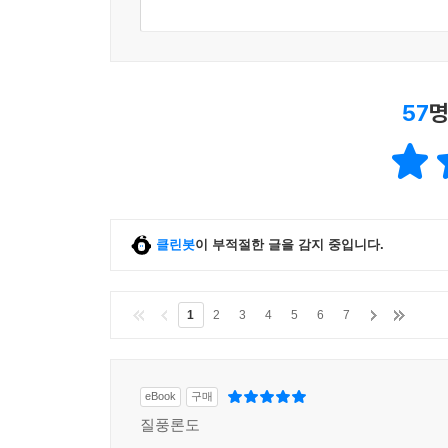
57
명
클린봇
이 부적절한 글을 감지 중입니다.
1
2
3
4
5
6
7
eBook
구매
질풍론도