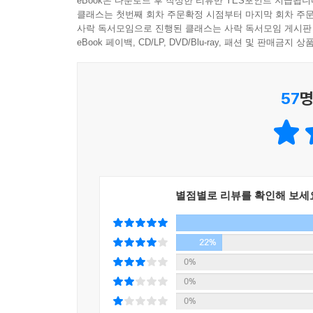
eBook은 다운로드 후 작성한 리뷰만 YES포인트 지급됩니
클래스는 첫번째 회차 주문확정 시점부터 마지막 회차 주문
차가운 눈 속에 묻힌 사상 최악의 생물학무기,
사락 독서모임으로 진행된 클래스는 사락 독서모임 게시판
남겨진 단서는 곰 인형 하나뿐!
eBook 페이백, CD/LP, DVD/Blu-ray, 패션 및 판매금
다이호대학 의과학연구소에 근무하는 연구원 구리바
57
명
탄저균, 통칭 ‘K-55’를 보관하던 케이스가 비어 
공기 중에 떠다닐 수 있도록 초미립자로 가공한,
발생할 우려가 있는 위험한 물건이 사라진 것이다. 
알고 싶으면 3억 엔이라는 거금을 준비하라는 것
파손되어 대참사가 날 것이라는 말도 덧붙여 있었다
하지만 곧이어 경찰로부터 연락이 오고, 구즈하라가 
별점별로 리뷰를 확인해 보세
그가 남긴 사진과 그곳에 남겨진 발신기에 반응하
테디베어뿐. 구리바야시는 한정적인 단서만을 가지고
그리고 그 누구도 K-55의 존재를 알 수 없도록 
22%
스키장임을 알아낸 구리바야시는 그곳으로 향하고,
0%
있을 것인가? 거대한 설원 위, 숨 막히는 대결이 시
0%
0%