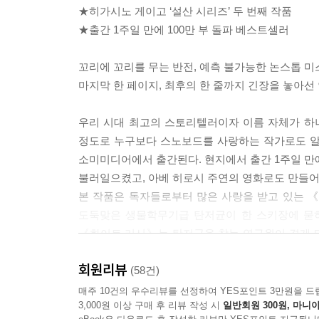
★히가시노 게이고 ‘설산 시리즈’ 두 번째 작품
★출간 1주일 만에 100만 부 돌파 베스트셀러
꼬리에 꼬리를 무는 반전, 예측 불가능한 논스톱 
마지막 한 페이지, 최후의 한 줄까지 긴장을 놓아선 
우리 시대 최고의 스토리텔러이자 이름 자체가 하나
정도로 누구보다 스노보드를 사랑하는 작가로도 알려
소미미디어에서 출간된다. 현지에서 출간 1주일 만
불러일으켰고, 아베 히로시 주연의 영화로도 만들
본 작품은 독자들로부터 많은 사랑을 받고 있는 《백
도둑맞은 생물학무기급 탄저균이 한 스키장에 묻히
《화이트 러시》는 탄저균을 찾는 연구원이 겪게 되
‘재밌다!’라는 생각이 들 것입니다”라는 히가시노
회원리뷰
작품은 마지막 한 줄까지 생각지도 못한 반전이 이
(58건)
매주 10건의 우수리뷰를 선정하여 YES포인트 3만원을 드
3,000원 이상 구매 후 리뷰 작성 시
일반회원 300원, 마니아
“흥정을 할 필요가 없어졌어. 범인 녀석, 사고로 죽