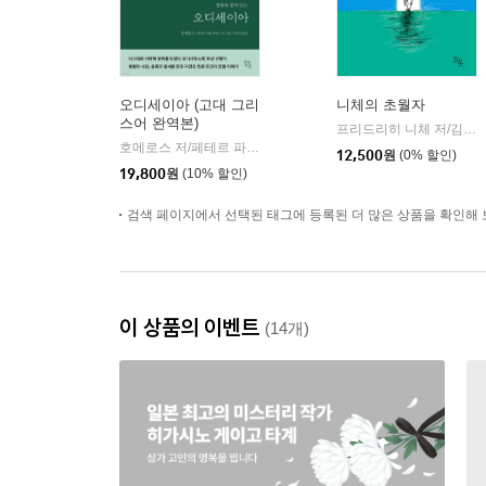
오디세이아 (고대 그리
니체의 초월자
스어 완역본)
프리드리히 니체 저/김철 편역
호메로스 저/페테르 파울 루벤스 그림/박문재 역
현대지성
|
12,500
원
(0% 할인)
19,800
원
(10% 할인)
검색 페이지에서 선택된 태그에 등록된 더 많은 상품을 확인해 
이 상품의 이벤트
(14개)