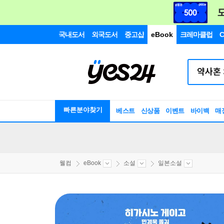
국내도서
외국도서
중고샵
eBook
크레마클럽
C
빠른분야찾기
베스트
신상품
이벤트
바이백
매
웰컴
eBook
소설
일본소설