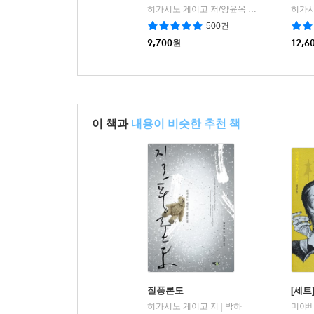
히가시노 게이고 저/양윤옥 역
소미미디어
|
500건
9,700
원
12,6
이 책과
내용이 비슷한 추천 책
질풍론도
[세트
히가시노 게이고 저
박하
|