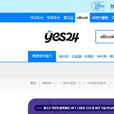
국내도서
외국도서
중고샵
eBook
크레마클럽
C
빠른분야찾기
베스트
신상품
이벤트
바이백
매
웰컴
eBook
경제 경영
마케팅/세일즈