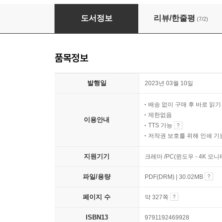
웹3.0과 메타버스가 만드는 디지털 혁명
도서정보
리뷰/한줄평
(7/2)
품목정보
발행일
2023년 03월 10일
배송 없이 구매 후 바로 읽
제한없음
이용안내
TTS 가능
저작권 보호를 위해 인쇄 기
지원기기
크레마 /PC(윈도우 - 4K 모
파일/용량
PDF(DRM) | 30.02MB
페이지 수
약 327쪽
ISBN13
9791192469928