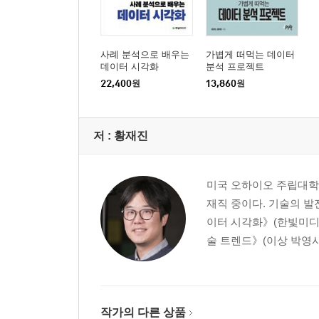
사례 분석으로 배우는
가볍게 떠먹는 데이터
데이터 시각화
분석 프로젝트
22,400
원
13,860
원
저 :
황재진
미국 오하이오 주립대학
재직 중이다. 기술의 발
이터 시각화》(한빛미디어,
술 트렌드》(이상 박영사,
작가의 다른 상품