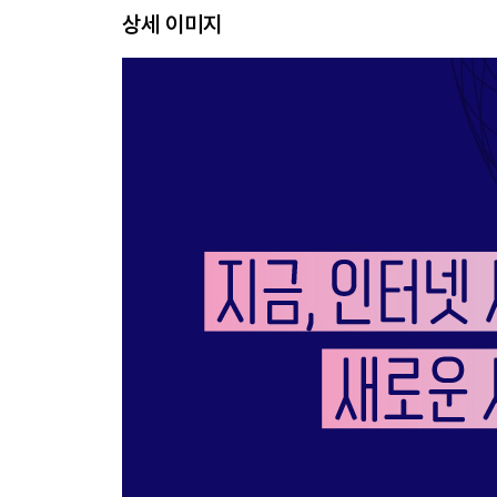
상세 이미지
· 기업들이 웹3에 주목하는 이유 26
· 웹3는 현실이 될까? 28
· 웹3의 전환 과정 30
· 웹3의 잠재력과 함정 32
· 그럼에도 웹3를 수용해야 하는 이유 33
웹1, 2 그리고 웹3에 이은 웹5? 36
CHAPTER 02 | 데이터 소유권 38
· 소유권이란 무엇일까? 38
· 내 삶 속 데이터 42
· 소셜미디어를 사용할 때 실제로 가입하는 것 44
· 내가 만든 콘텐츠 데이터는 누구의 소유인가? 49
· 자신의 빅데이터에 대한 권리를 포기하고 있다 53
· 잊힐 권리 55
· 넷플릭스의 〈소셜 딜레마〉에 따르면… 61
나의 데이터는 내가 통제한다 - 마이데이터 64