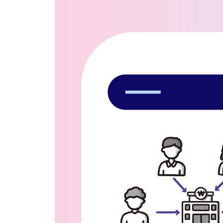
· 인간의 5단계 욕구 216
· 사회적 연결 218
· 경제활동 221
· 비즈니스 창출 225
CHAPTER 12 | 메타버스의 부작용은 무엇일까? 22
· 현실 도피 230
· 신종 범죄 231
· 집단 극화 현상 234
· 정보 격차 문제 236
· 사생활 침해 237
· 메타버스에 필요한 규제들 238
메타버스가 우리의 정신적, 육체적 건강을 해칠 수 있
CHAPTER 13 | 디지털 신대륙이 개척되고 있다 24
· 게임 중심 메타버스, 로블록스 242
· 새로운 놀이터, 제페토와 이프랜드 244