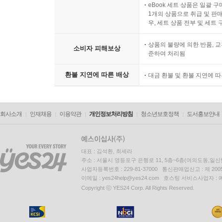
eBook 세트 상품은 일괄 
1개의 상품으로 취급 및 판매
우, 세트 상품 전부 및 세트
상품의 불량에 의한 반품, 교
소비자 피해보상
준하여 처리됨
환불 지연에 따른 배상
대금 환불 및 환불 지연에 
회사소개
인재채용
이용약관
개인정보처리방침
청소년보호정책
도서홍보안내
대표 : 김석환, 최세라
주소 : 서울시 영등포구 은행로 11, 5층~6층(여의도동,일신
사업자등록번호 : 229-81-37000 통신판매업신고 : 제 200
이메일 : yes24help@yes24.com 호스팅 서비스사업자 :
Copyright ⓒ YES24 Corp. All Rights Reserved.