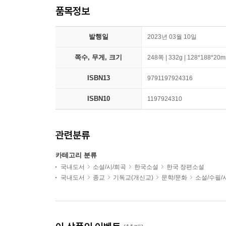
품목정보
발행일
2023년 03월 10일
쪽수, 무게, 크기
248쪽 | 332g | 128*188*20
ISBN13
9791197924316
ISBN10
1197924310
관련분류
카테고리 분류
국내도서
소설/시/희곡
한국소설
한국 장편소설
국내도서
종교
기독교(개신교)
문학/문화
소설/수필/