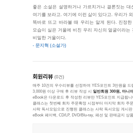
좋은 소설은 설명하거나 가르치거나 결론짓는 대신
그녀는 승민을 치료할 수 있다면, 승민을 사회에서
여기를 보라고. 여기에 이런 삶이 있다고. 우리가
매달렸다. 뇌 활동에 조금이라도 도움이 된다는 
똑바로 뜨고 바라볼 때 우리는 알게 된다. 진정
거르지 않고 약을 먹였다.
모습이 실은 거울에 비친 우리 자신의 얼굴이라는 
--- p.60
비밀한 거울이다.
- 문지혁 (소설가)
“당사자가 용서받을 마음이 없는데, 어떻게 용서하죠
--- p.72
죄 고백은 누가 먼저랄 것도 없이 경쟁적으로 이루
회원리뷰
(0건)
정도로 자세하게 열거했다. 하지만 죄 고백이라고 
매주 10건의 우수리뷰를 선정하여 YES포인트 3만원을 드
--- p.92
3,000원 이상 구매 후 리뷰 작성 시
일반회원 300원, 마니아
eBook은 다운로드 후 작성한 리뷰만 YES포인트 지급됩니
“아빠, 묶여 버리는 건 공동체가 아니야.”
클래스는 첫번째 회차 주문확정 시점부터 마지막 회차 주문
사락 독서모임으로 진행된 클래스는 사락 독서모임 게시판
“…”
eBook 페이백, CD/LP, DVD/Blu-ray, 패션 및 판매금
“서로가 서로에게 뭐든 강요하고 강요당해야 한다면 
--- p.115