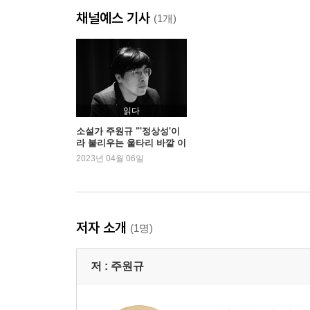
채널예스 기사
(1개)
읽다
소설가 주원규 "'정상성'이
라 불리우는 울타리 바깥 이
야기"
2023년 04월 06일
저자 소개
(1명)
저 :
주원규