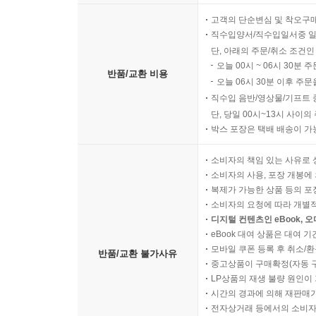
고객의 단순변심 및 착오구
직수입양서/직수입일서중 일
단, 아래의 주문/취소 조건인
오늘 00시 ~ 06시 30분 
반품/교환 비용
오늘 06시 30분 이후 주문
직수입 음반/영상물/기프트 
단, 당일 00시~13시 사이
박스 포장은 택배 배송이 가
소비자의 책임 있는 사유로 
소비자의 사용, 포장 개봉에 
복제가 가능한 상품 등의 포장을 
소비자의 요청에 따라 개별
디지털 컨텐츠인 eBook, 
eBook 대여 상품은 대여 기
모바일 쿠폰 등록 후 취소/환
반품/교환 불가사유
중고상품이 구매확정(자동 
LP상품의 재생 불량 원인이 기
시간의 경과에 의해 재판매가
전자상거래 등에서의 소비자