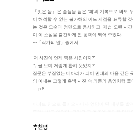
『벗은 몸』은 슬픔을 담은 ‘때’의 기록으로 봐도 
이 해석할 수 없는 불가해의 어느 지점을 표류할 것
는 것은 모순과 정면으로 응시하고, 제법 오랜 시간
이 이 소설을 출간하게 된 동력이 되어 주었다.
---「작가의 말」중에서
‘저 사진이 언제 찍은 사진이지?’
‘누굴 보며 저렇게 환히 웃었지?’
질문은 부질없는 메아리가 되어 민태의 마음 깊은 곳
의 아내는 그렇게 흑백 사진 속 의문의 음영처럼 돌
--- p.8
아파트 안으로 들어오자마자 엉망이 된 내부를 발견
흘러넘치고 있었다. 그리고 그 욕조에 커다란 덩치의
다. 욕조 속에 머리를 박고 있는 승민은 괴로워했다.
추천평
--- p.41