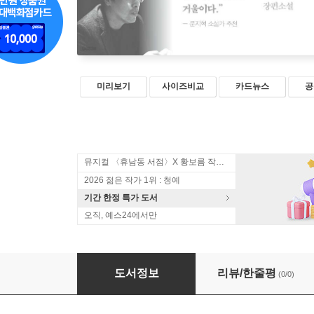
미리보기
사이즈비교
카드뉴스
공
뮤지컬 〈휴남동 서점〉X 황보름 작가 북토크
2026 젊은 작가 1위 : 청예
기간 한정 특가 도서
오직, 예스24에서만
벗은 몸
도서정보
리뷰/한줄평
(0/0)