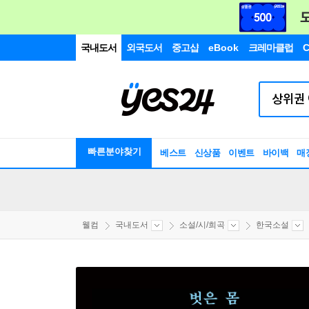
국내도서
외국도서
중고샵
eBook
크레마클럽
C
빠른분야찾기
베스트
신상품
이벤트
바이백
매
웰컴
국내도서
소설/시/희곡
한국소설