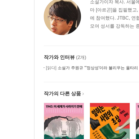
소설가이자 목사. 서울에
마 [아르곤]을 집필했고
에 참여했다. JTBC,
모여 성서를 강독하는 종
작가와 인터뷰
(2개)
[읽다]
소설가 주원규 "'정상성'이라 불리우는 울타리
작가의 다른 상품