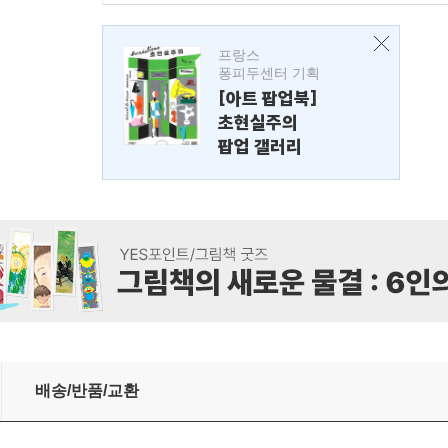
프랑스
퐁피두센터 기획
[아트 팝업북]
초현실주의
팝업 갤러리
배송/반품/교환