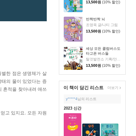
13,500
원
(10% 할인)
반짝반짝 뇌
조영욱 글/나티 그림
13,500
원
(10% 할인)
세상 모든 콜럼버스도
타고픈 버스들
탈것발전소 기획/안명철 글
13,500
원
(10% 할인)
 특별한 점은 생명체가 살
상태의 물이 있었다는 증
이 책이 담긴
리스트
더보기
의 흔적을 찾아내려 애쓰
y*****4
님의 리스트
2023 신간
 얻고 있지요. 모든 자원