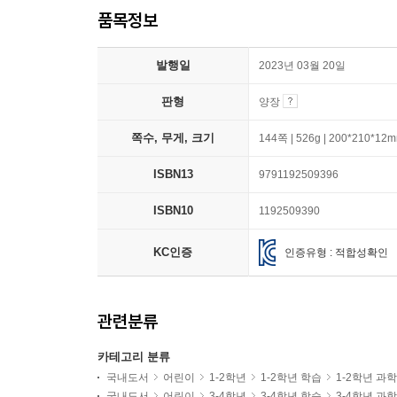
품목정보
발행일
2023년 03월 20일
판형
양장
쪽수, 무게, 크기
144쪽 | 526g | 200*210*12
ISBN13
9791192509396
ISBN10
1192509390
KC인증
인증유형 : 적합성확인
관련분류
카테고리 분류
국내도서
어린이
1-2학년
1-2학년 학습
1-2학년 과
국내도서
어린이
3-4학년
3-4학년 학습
3-4학년 과