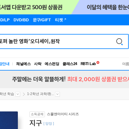
D/LP
DVD/BD
문구
/GIFT
티켓
장안내
채널예스
사락
예스펀딩
클래스24
독서유형검사
여
RBTI Lab
독서유형검사
주말에는 더욱 알뜰하게!
최대 2,000원 상품권 받으
2학년 학습
1-2학년 과학/환...
스몰앤마이티 시리즈
소득공제
지구
[ 양장 ]