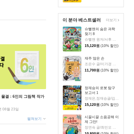
이 분야 베스트셀러
더보기
슈뻘맨의 숨은 과학
찾기 8
슈뻘맨 원저/서후 글/류수형 그림/샌드박스네트워크,정재형 감수
15,120
원
(10% 할인)
재주 많은 손
조은수 글/이가경 그림
11,700
원
(10% 할인)
정재승의 로봇 탐구
보고서 1
 물결 : 6인의 그림책 작가
정재은,정재승글/김현민그림
15,120
원
(10% 할인)
년 08월 23일
시끌시끌 소음공해 이
펼쳐보기
제 그만!
정연숙 글/최민오 그림/(사)한국소음진동공학회 감수
10,800
원
(10% 할인)