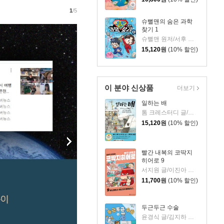
1
/5
슈뻘맨의 숨은 과학
찾기 1
슈뻘맨 원저/서후 글/류수형 그림/샌드박스네트워크,정재형 감수
15,120
원
(10% 할인)
이 분야 신상품
더보기
일하는 배
톰 크레스터디 글/장석봉 그림
15,120
원
(10% 할인)
빨간 내복의 코딱지
히어로 9
서지원 글/이진아 그림/와이즈만 영재교육연구소 감수
11,700
원
(10% 할인)
두근두근 수술
윤경식 글/김지하 그림