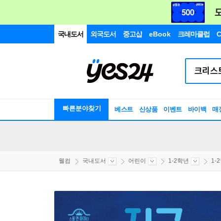
국내도서
외국도서
중고샵
eBook
크레마클럽
C
빠른분야찾기
베스트
신상품
이벤트
바이백
매
웰컴
국내도서
어린이
1-2학년
1-