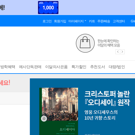
로그인
회원가입
마이페이지
카트
주문/배송
고객센터
Gl
름방학혜택
예사단독판매
이달의사은품
특가할인
추천도서
대량/법인
세요!