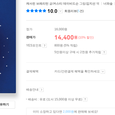
캐서린 브레리턴
글/
커스티 데이비드슨
그림/
김지선
역
너와숲
10.0
회원리뷰(
5
건)
정가
16,000원
14,400
원
판매가
(10% 할인)
YES포인트
800원 (5% 적립)
5만원이상 구매 시 2천원 추가적립
결제혜택
카드/간편결제 혜택을 확인하세요
배송안내
배송비 : 유료 (도서 15,000원 이상 무료)
유하기
이미 소장하고 있다면
2,000원
에 판매해 보세요!