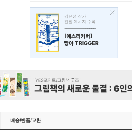
김은성 작가
친필 메시지 수록
---------------
[예스리커버]
빵야 TRIGGER
배송/반품/교환