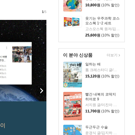
10,800
원
(10% 할인)
1
/5
웃기는 우주과학 코스
모스웩 1~2 세트
고스모스웩 원저/김양숙 감수/김란희 그림
25,600
원
(10% 할인)
이 분야 신상품
더보기
일하는 배
톰 크레스터디 글/장석봉 그림
15,120
원
(10% 할인)
빨간 내복의 코딱지
히어로 9
서지원 글/이진아 그림/와이즈만 영재교육연구소 감수
11,700
원
(10% 할인)
두근두근 수술
윤경식 글/김지하 그림