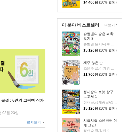
14,400
원
(10% 할인)
이 분야 베스트셀러
더보기
슈뻘맨의 숨은 과학
찾기 8
슈뻘맨 원저/서후 글/류수형 그림/샌드박스네트워크,정재형 감수
15,120
원
(10% 할인)
재주 많은 손
조은수 글/이가경 그림
11,700
원
(10% 할인)
정재승의 로봇 탐구
보고서 1
 물결 : 6인의 그림책 작가
정재은,정재승글/김현민그림
15,120
원
(10% 할인)
년 08월 23일
시끌시끌 소음공해 이
펼쳐보기
제 그만!
정연숙 글/최민오 그림/(사)한국소음진동공학회 감수