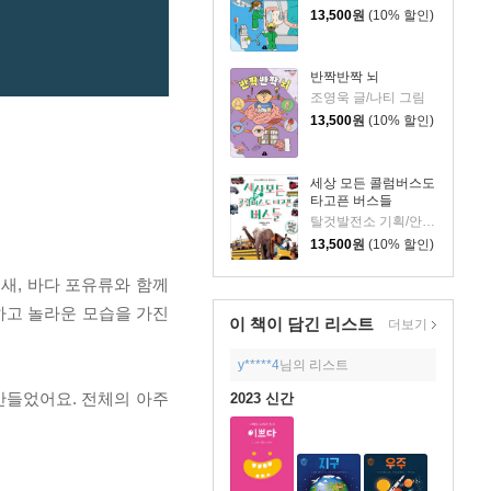
13,500
원
(10% 할인)
반짝반짝 뇌
조영욱 글/나티 그림
13,500
원
(10% 할인)
세상 모든 콜럼버스도
타고픈 버스들
탈것발전소 기획/안명철 글
13,500
원
(10% 할인)
새, 바다 포유류와 함께
하고 놀라운 모습을 가진
이 책이 담긴
리스트
더보기
y*****4
님의 리스트
만들었어요. 전체의 아주
2023 신간