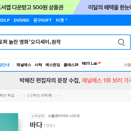
D/LP
DVD/BD
문구
/GIFT
티켓
장안내
채널예스
사락
예스펀딩
클래스24
독서유형검사
여
RBTI Lab
독서유형검사
박혜진 편집자의 문장 수집,
채널예스 1화 보러 가
2학년 학습
1-2학년 과학/환...
스몰앤마이티 시리즈
소득공제
바다
[ 양장 ]