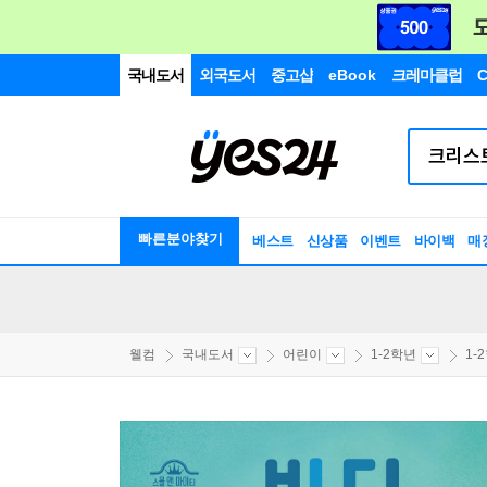
국내도서
외국도서
중고샵
eBook
크레마클럽
C
빠른분야찾기
베스트
신상품
이벤트
바이백
매
웰컴
국내도서
어린이
1-2학년
1-