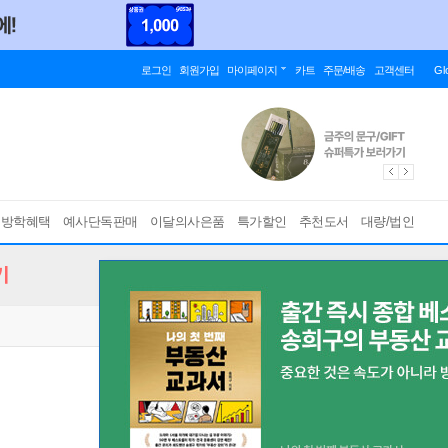
로그인
회원가입
마이페이지
카트
주문/배송
고객센터
Gl
름방학혜택
예사단독판매
이달의사은품
특가할인
추천도서
대량/법인
기