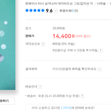
트레이시 터너
글/
커스티 데이비드슨
그림/
김지선
역
너와숲
9.6
회원리뷰(
8
건)
정가
16,000원
14,400
원
판매가
(10% 할인)
YES포인트
800원 (5% 적립)
5만원이상 구매 시 2천원 추가적립
결제혜택
카드/간편결제 혜택을 확인하세요
배송안내
배송비 : 유료 (도서 15,000원 이상 무료)
유하기
이미 소장하고 있다면
2,000원
에 판매해 보세요!