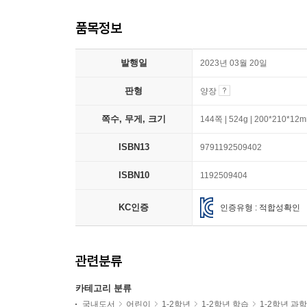
품목정보
발행일
2023년 03월 20일
판형
양장
쪽수, 무게, 크기
144쪽 | 524g | 200*210*12
ISBN13
9791192509402
ISBN10
1192509404
KC인증
인증유형 : 적합성확인
관련분류
카테고리 분류
국내도서
어린이
1-2학년
1-2학년 학습
1-2학년 과