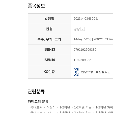
품목정보
발행일
2023년 03월 20일
판형
양장
쪽수, 무게, 크기
144쪽 | 524g | 200*210*12
ISBN13
9791192509389
ISBN10
1192509382
KC인증
인증유형 : 적합성확인
관련분류
카테고리 분류
국내도서
어린이
1-2학년
1-2학년 학습
1-2학년 과
국내도서
어린이
3-4학년
3-4학년 학습
3-4학년 과