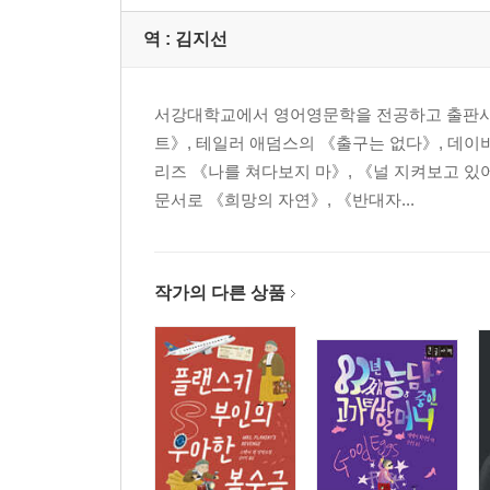
역 :
김지선
서강대학교에서 영어영문학을 전공하고 출판사 
트》, 테일러 애덤스의 《출구는 없다》, 데이
리즈 《나를 쳐다보지 마》, 《널 지켜보고 있어
문서로 《희망의 자연》, 《반대자...
작가의 다른 상품