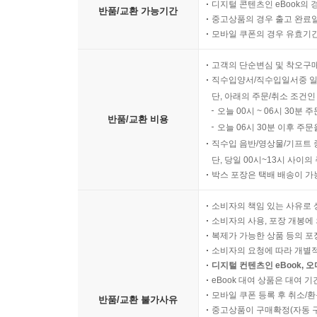
디지털 콘텐츠인 eBook의 
반품/교환 가능기간
중고상품의 경우 출고 완료일
모바일 쿠폰의 경우 유효기간(
고객의 단순변심 및 착오구
직수입양서/직수입일서중 일
단, 아래의 주문/취소 조건인
오늘 00시 ~ 06시 30분 
반품/교환 비용
오늘 06시 30분 이후 주문
직수입 음반/영상물/기프트 
단, 당일 00시~13시 사이
박스 포장은 택배 배송이 가
소비자의 책임 있는 사유로 
소비자의 사용, 포장 개봉에 
복제가 가능한 상품 등의 포장을 
소비자의 요청에 따라 개별
디지털 컨텐츠인 eBook, 
eBook 대여 상품은 대여 기
모바일 쿠폰 등록 후 취소/환
반품/교환 불가사유
중고상품이 구매확정(자동 