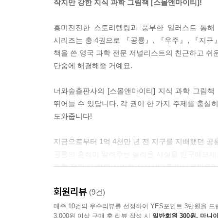
작지만 강한 지식 과학 그림책 [스몰앤마이티]!
흥미진진한 스토리텔링과 풍부한 일러스트 통해 저
시리즈는 총 4권으로 『공룡』, 『우주』, 『지구』
책을 쓴 영국 과학 전문 저널리스트의 친근하고 쉬운
단숨에 해결해줄 거예요.
너와숲출판사의 [스몰앤마이티] 지식 과학 그림책
뛰어들 수 있답니다. 각 권이 한 가지 주제를 충실
도와줍니다!
지금으로부터 1억 4천만 년 전 지구를 지배했던 공룡
공룡의 흔적이 알려주는 놀라운 사실을 탐구해보세
그럼 우리 다 함께 신비한 선사시대로 떠나볼까요?
회원리뷰
(9건)
매주 10건의 우수리뷰를 선정하여 YES포인트 3만원을 드
3,000원 이상 구매 후 리뷰 작성 시
일반회원 300원, 마니아