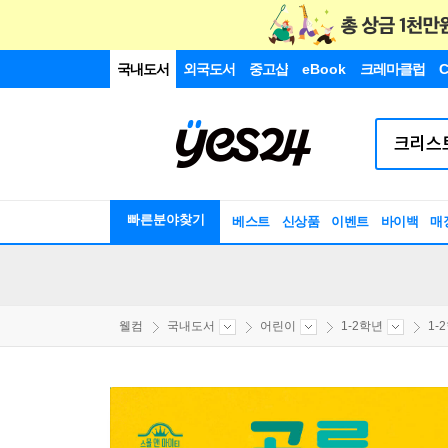
국내도서
외국도서
중고샵
eBook
크레마클럽
C
빠른분야찾기
베스트
신상품
이벤트
바이백
매
웰컴
국내도서
어린이
1-2학년
1-