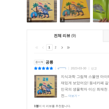
9
3
전체 리뷰
(9)
1
2
공룡
종이책
e*****i
2023-03-30
신고
|
|
|
지식과학 그림책 스몰앤 마이티
재밌게 보았어요! 동네카페 갈
민국의 생물학자 이신 최재천
전...
더보기
1명
이 이 리뷰를 추천합니다.