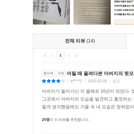
아들이 아버지가 되어가는 과정에서 우리는 필연적으
“아버지의 역할이 뭘까? 어떤 아버지가 돼야 할까?
작가 김훈은 한 소설에서 아버지의 불행이 곧 아들
전체 리뷰
(14)
“젊은 날의 내 아버지가 때때로 내 가엾은 아들처럼 
1
아들이었던 아버지는, 젊은 날의 아버지는, 어
어릴 때 올려다본 아버지의 뒷모
종이책
구매
걷으려면 먼저, 아버지를 정면으로 마주하는 용기가
k*****1
2023-02-26
신고
|
|
|
제대로 알지 못했던 아버지를 이해하고, 앞으로의 
아버지가 돌아가신 지 올해로 10년이 되었다. 
그곳에서 아버지의 모습을 발견하고 흠칫하는 경
렇게 생각했음에도 거울 속 내 모습은 영락없이 
20명
이 이 리뷰를 추천합니다.