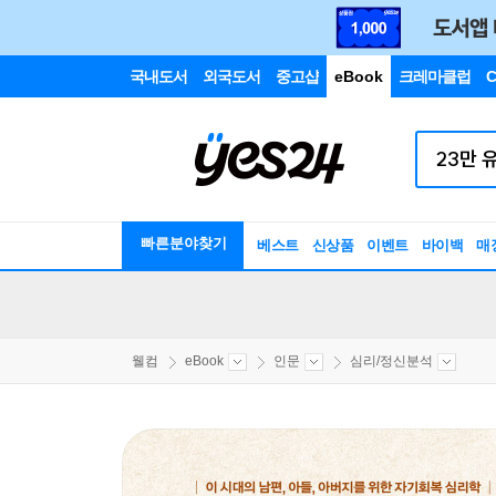
국내도서
외국도서
중고샵
eBook
크레마클럽
C
빠른분야찾기
베스트
신상품
이벤트
바이백
매
웰컴
eBook
인문
심리/정신분석