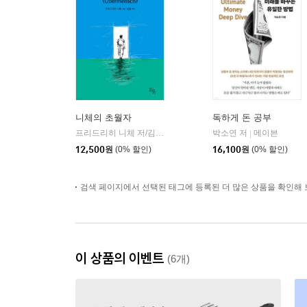
니체의 초월자
독하게 돈 공부
프리드리히 니체 저/김철 편역
히읏
박소연 저
메이븐
|
|
12,500
원
(0% 할인)
16,100
원
(0% 할인)
검색 페이지에서 선택된 태그에 등록된 더 많은 상품을 확인해 
이 상품의 이벤트
(6개)