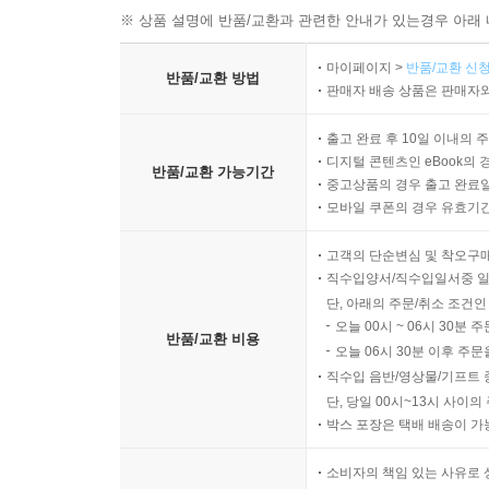
※ 상품 설명에 반품/교환과 관련한 안내가 있는경우 아래 
마이페이지 >
반품/교환 신청
반품/교환 방법
판매자 배송 상품은 판매자와
출고 완료 후 10일 이내의 
디지털 콘텐츠인 eBook의 
반품/교환 가능기간
중고상품의 경우 출고 완료일
모바일 쿠폰의 경우 유효기간(
고객의 단순변심 및 착오구
직수입양서/직수입일서중 일
단, 아래의 주문/취소 조건인
오늘 00시 ~ 06시 30분 
반품/교환 비용
오늘 06시 30분 이후 주문
직수입 음반/영상물/기프트 
단, 당일 00시~13시 사이
박스 포장은 택배 배송이 가
소비자의 책임 있는 사유로 