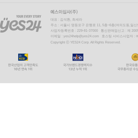
대표 : 김석환, 최세라
주소 : 서울시 영등포구 은행로 11, 5층~6층(여의도동,일신
사업자등록번호 : 229-81-37000 통신판매업신고 : 제 200
이메일 : yes24help@yes24.com 호스팅 서비스사업자 :
Copyright ⓒ YES24 Corp. All Rights Reserved.