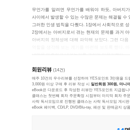
무언가를 알려면 무언가를 배워야 하듯, 아버지가
사이에서 발생할 수 있는 수많은 문제는 해결될 수 있
그러한 인생 법칙을 다뤘다. 1장에서 사회적으로 
2장에서는 아버지로서 겪는 현재의 문제를 과거 아
아버지의 정체성에 대해 파악해 보았다. 그런 다음
역할을 생각해 보는 계기를 마련해 보도록 했다. 
내면을 마주하고 내려놓기를 권하며 마무리했다.
회원리뷰
어떤 아버지가 될 것인가
(14건)
매주 10건의 우수리뷰를 선정하여 YES포인트 3만원을 드
3,000원 이상 구매 후 리뷰 작성 시
일반회원 300원, 마니아
대부분의 중년 남성들이 자동차를 좋아하는 이유도
eBook은 다운로드 후 작성한 리뷰만 YES포인트 지급됩니
열심히 가족을 위해 일하느라 쉬는 법도 잘 모른
클래스는 첫번째 회차 주문확정 시점부터 마지막 회차 주문
무기력한 아버지, 폭군 아버지, 존재하지 않는 아버
사락 독서모임으로 진행된 클래스는 사락 독서모임 게시판
회복, 역할에 대한 이해, 나로서 사는 자존감이다
eBook 페이백, CD/LP, DVD/Blu-ray, 패션 및 판매금
필요한 요소이다. 소통을 원활히 하기 위해서는 
훌륭한 대화의 능력을 발휘할 것이다.