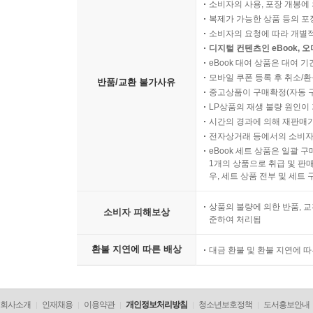
소비자의 사용, 포장 개봉에 
복제가 가능한 상품 등의 포장을 
소비자의 요청에 따라 개별
디지털 컨텐츠인 eBook, 
eBook 대여 상품은 대여 기
모바일 쿠폰 등록 후 취소/환
반품/교환 불가사유
중고상품이 구매확정(자동 
LP상품의 재생 불량 원인이 기
시간의 경과에 의해 재판매가
전자상거래 등에서의 소비자
eBook 세트 상품은 일괄 
1개의 상품으로 취급 및 판매
우, 세트 상품 전부 및 세트
상품의 불량에 의한 반품, 교
소비자 피해보상
준하여 처리됨
환불 지연에 따른 배상
대금 환불 및 환불 지연에 
회사소개
인재채용
이용약관
개인정보처리방침
청소년보호정책
도서홍보안내