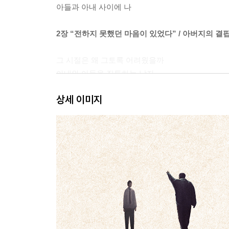
아들과 아내 사이에 나
2장 “전하지 못했던 마음이 있었다” / 아버지의 결
그 시절은 왜 그토록 어려웠을까
아내와 아들을 질투하는 남자
아버지 안에 아이가 있었다
상세 이미지
거칠고 강하다가 끝내 무기력해졌다
나의 무관심한 아버지
어디에도 소속되지 못했던 사람
3장 “아들은 아버지의 등을 보고 자란다” / 아버지
아버지가 아들에게 물려줘야 할 것
투사의 그림자가 아들에게 드리울 때
아버지의 시간은 아들에게로 흐른다
그렇게 아버지가 된다