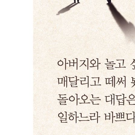
인정받고 싶은 남자들
아버지라는 빛과 그림자
4장 “아버지가 사라진 시대에 아버지 되기” / 아버
새로운 아버지상의 탄생
아버지를 넘어 멘토로
더 이상 방관자가 아니다
심리적 주파수를 맞추려는 노력
5장 “아버지의 어깨를 털어 주는 시간” / 남자의 
아버지의 카르마 끊기
남자의 욕망과 자존감
야생에서 수컷이 중요한 이유
페르소나, 아니무스, 아니마
고아가 세상을 구한다