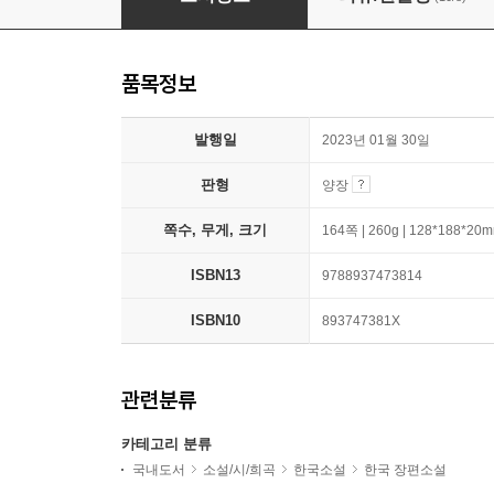
품목정보
발행일
2023년 01월 30일
판형
양장
쪽수, 무게, 크기
164쪽 | 260g | 128*188*20
ISBN13
9788937473814
ISBN10
893747381X
관련분류
카테고리 분류
국내도서
소설/시/희곡
한국소설
한국 장편소설