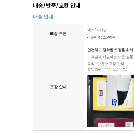
배송/반품/교환 안내
배송 안내
예스24 배송
배송 구분
배송비 : 2,500원
안전하고 정확한 포장을 위해 
고객님께 배송되는 모든 상품을
목적 : 안전한 포장 관리
촬영범위 : 박스 포장 작업
포장 안내