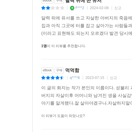
달력 뒤에 쓴 유서
eBook
구매
f****2
2024-02-08
신고
|
|
|
달력 뒤에 유서를 쓰고 자살한 아버지의 죽음에
집과 아직 그곳에 터를 잡고 살아가는 사람들과
(이라고 표현해도 되는지 모르겠다 발견 당시에
1명
이 이 리뷰를 추천합니다.
먹먹함
eBook
구매
q****6
2023-07-15
신고
|
|
|
이 글의 화자는 작가 본인의 이름이다. 섣불리
버지의 자살이후 어머니와 남겨진 생을 사실감
야기를 알게됐다.잘 살아야겠구나.자살하지말아야
이 리뷰가 도움이 되었나요?