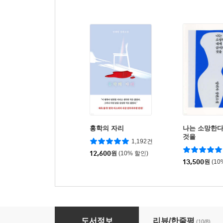
홍학의 자리
나는 소망한다
것을
1,192건
12,600
원
(10% 할인)
13,500
원
(10
달력 뒤에 쓴 유서
도서정보
리뷰/한줄평
(10/8)