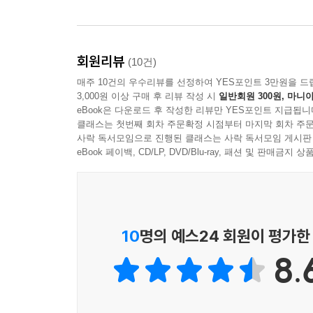
소설이란 무엇인가에 대한 메타 소설이기도 하다
배가시킨다. 메모, 편지, 심문, 전화 통화, 대화
미학은 이 소설의 분위기를 느슨하면서도 정확하게 묘
회원리뷰
(10건)
나아간다. 그것은 ‘나’와 함께 남겨진 자, 어머니
매주 10건의 우수리뷰를 선정하여 YES포인트 3만원을 드
소설로 쓰는 일, 나아가 자신의 불행을 이해하고
3,000원 이상 구매 후 리뷰 작성 시
일반회원 300원, 마니아
결말은 자신에게 다가올 생의 다음 문장을 위한 아름
eBook은 다운로드 후 작성한 리뷰만 YES포인트 지급됩니
클래스는 첫번째 회차 주문확정 시점부터 마지막 회차 주문
사락 독서모임으로 진행된 클래스는 사락 독서모임 게시판
eBook 페이백, CD/LP, DVD/Blu-ray, 패션 및 판매금
10
명의 예스24 회원이 평가한
8.