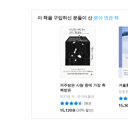
이 책을 구입하신 분들이 산
분야 연관 책
저주받은 사람 중에 가장 축
겨울
복받은
정용준
박지영 저
한겨레출판
|
28건
15,3
15,120
원
(10% 할인)