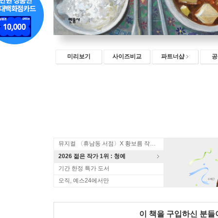
미리보기
사이즈비교
파트너샵
공
뮤지컬 〈휴남동 서점〉X 황보름 작가 북토크
2026 젊은 작가 1위 : 청예
기간 한정 특가 도서
오직, 예스24에서만
이 책을 구입하신 분