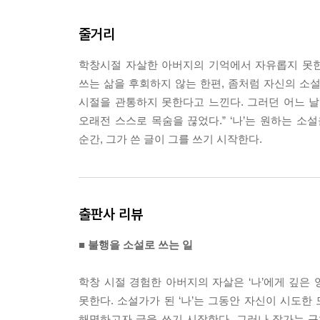
맞습니다, 죽음이요. 저는 가족력으로 이어진 우울
줄거리
소설을 쓰는 일입니다. 그것이 악성종양처럼 점점 
그를 이해해야 하고, 그의 선택을 추측해야 했습니다
학창시절 자살한 아버지의 기억에서 자유롭지 못한 
--- p.35
쓰는 삶을 후회하지 않는 한편, 좀처럼 자신의 소설
시절을 관통하지 못한다고 느낀다. 그러던 어느 날 
나는 담요 위에 누워 있는 그를 바라봤다. 문에서 등
오래전 스스로 목숨을 끊었다.” ‘나’는 원하는 소
있었다. 벗어 놓은 옷가지가 선풍기 바람에 흔들렸다.
순간, 그가 쓴 글이 그를 쓰기 시작한다.
제야 그를 제대로 본 것 같았다. 담배 연기에 찌든 이
비극의 무대처럼 느껴졌다.
--- p.60
출판사 리뷰
나는 철저히 내게서 기인한 것들로만 문장을 구성하
때도 있었다. 사명감, 책임감, 정치, 의욕이 담긴 
■ 불행을 소설로 쓰는 일
글을 쓴다고 짧게 말했다. 사건에 대해 말한 뒤에는
누군가는 나의 농담에 그렇게 대답하기도 했다.
학창 시절 경험한 아버지의 자살은 ‘나’에게 깊은
--- p.76
못한다. 소설가가 된 ‘나’는 그동안 자신이 시도한
해명하고자 글을 쓰기 시작한다. 그러나 작가는 