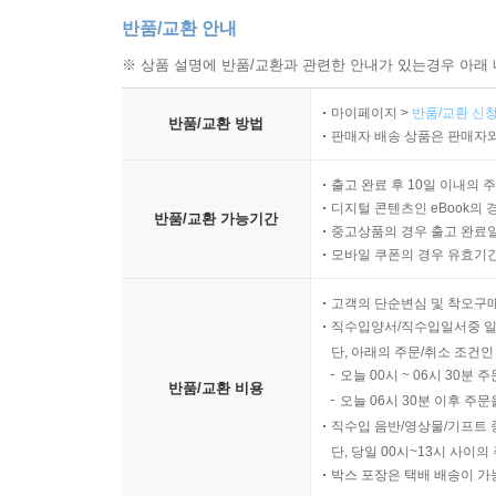
반품/교환 안내
※ 상품 설명에 반품/교환과 관련한 안내가 있는경우 아래 
마이페이지 >
반품/교환 신청
반품/교환 방법
판매자 배송 상품은 판매자와
출고 완료 후 10일 이내의 
디지털 콘텐츠인 eBook의 
반품/교환 가능기간
중고상품의 경우 출고 완료일
모바일 쿠폰의 경우 유효기간(
고객의 단순변심 및 착오구
직수입양서/직수입일서중 일
단, 아래의 주문/취소 조건인
오늘 00시 ~ 06시 30분 
반품/교환 비용
오늘 06시 30분 이후 주문
직수입 음반/영상물/기프트 
단, 당일 00시~13시 사이
박스 포장은 택배 배송이 가