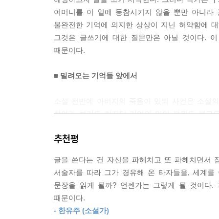
나는 이 이야기를 쓰면서 그 누구도 슬프게 묘사하고
어머니를 이 일에 동참시키지 않을 뿐만 아니라 관
불완전한 기억에 의지한 상상이 지닌 허약함에 대해
--- p.104
그것은 글쓰기에 대한 질문만은 아닐 것이다. 이
때문이다.
■ 밀려오는 기억들 앞에서
소설 전반에 아버지의 죽음이 있되 사건은 소설의
찾아가 보기도 하지만 기억의 일이 복원도 복구도
불러내는 것은 ‘죽음의 현장’만이 아니다. 오히
추천평
사실들이다. 화자는 무작위로 등장하며 소설의 흐
떠오를 수 있도록 내버려 두는 화자는 밀려 올 
글을 쓴다는 건 자신을 파헤치고 또 파헤치면서 
억압해 왔던 ‘회피’에 대한 저항이라는 듯. 삶도 죽
서술자를 따라 그가 경유해 온 타자들을, 세계를
문장을 읽게 될까? 언젠가는 그렇게 될 것이다.
■ 내 기억의 박물관
때문이다.
- 한유주 (소설가)
『달력 뒤에 쓴 유서』는 가족 상실 모티프를 중