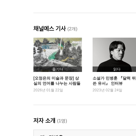
채널예스 기사
(2개)
즐기다
읽다
[오정은의 미술과 문장] 상
소설가 민병훈 『달력 
실의 언어를 나누는 사람들
쓴 유서』 인터뷰
| 예스24
2026년 01월 22일
2023년 02월 24일
저자 소개
(1명)