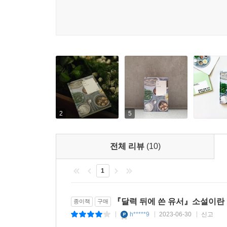
2
5
전체 리뷰
(10)
1
『달력 뒤에 쓴 유서』소설이란
종이책
구매
h*****9
2023-06-30
신고
|
|
|