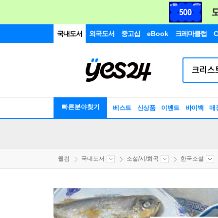
국내도서
외국도서
중고샵
eBook
크레마클럽
C
빠른분야찾기
베스트
신상품
이벤트
바이백
매
웰컴
국내도서
소설/시/희곡
한국소설