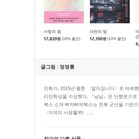
사랑의 힘
내란의 밤
(
17,820
원
(10% 할인)
17,100
원
(10% 할인)
디
9
글그림 :
정영롱
만화가. 2015년 웹툰 〈알아집니다〉로 데뷔했
리만화상을 수상했다. 『남남』은 단행본으로 
북스 소개 삐약삐약북스는 전북 군산을 기반으
〈지역의 사생활99〉, ...
작가의 다른 상품