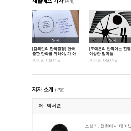
채널예스 기사
(4개)
읽다
읽다
[김해인의 만화절경] 한국
[조예은의 반짝이는 진열
출판 만화를 위하여, 가 아
이상한 엄마들
니고
2026년 01월 05일
2023년 05월 09일
저자 소개
(2명)
저 :
박서련
소설가. 철원에서 태어