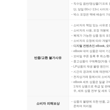
직수입 음반/영상물/기프트 
단, 당일 00시~13시 사이
박스 포장은 택배 배송이 가
소비자의 책임 있는 사유로 
소비자의 사용, 포장 개봉에 
복제가 가능한 상품 등의 포장을 
소비자의 요청에 따라 개별
디지털 컨텐츠인 eBook, 
eBook 대여 상품은 대여 기
모바일 쿠폰 등록 후 취소/환
반품/교환 불가사유
중고상품이 구매확정(자동 
LP상품의 재생 불량 원인이 기
시간의 경과에 의해 재판매가
전자상거래 등에서의 소비자
eBook 세트 상품은 일괄 
1개의 상품으로 취급 및 판매
우, 세트 상품 전부 및 세트
상품의 불량에 의한 반품, 교
소비자 피해보상
준하여 처리됨