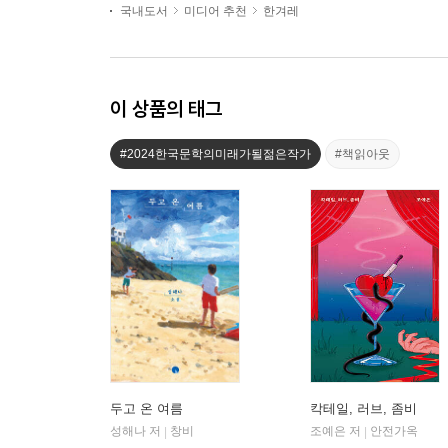
국내도서
미디어 추천
한겨레
이 상품의 태그
#2024한국문학의미래가될젊은작가
#책읽아웃
두고 온 여름
칵테일, 러브, 좀비
성해나 저
창비
조예은 저
안전가옥
|
|