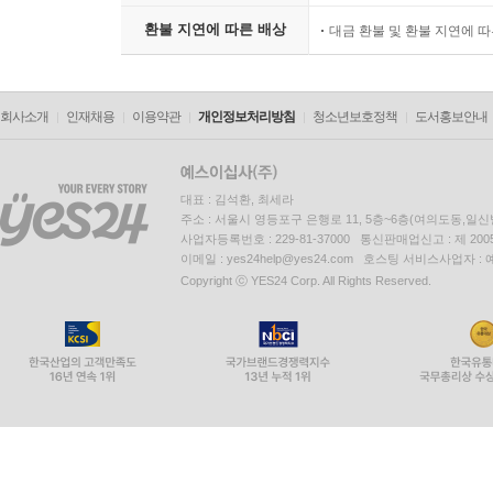
환불 지연에 따른 배상
대금 환불 및 환불 지연에 
회사소개
인재채용
이용약관
개인정보처리방침
청소년보호정책
도서홍보안내
대표 : 김석환, 최세라
주소 : 서울시 영등포구 은행로 11, 5층~6층(여의도동,일신
사업자등록번호 : 229-81-37000 통신판매업신고 : 제 200
이메일 : yes24help@yes24.com 호스팅 서비스사업자 :
Copyright ⓒ YES24 Corp. All Rights Reserved.