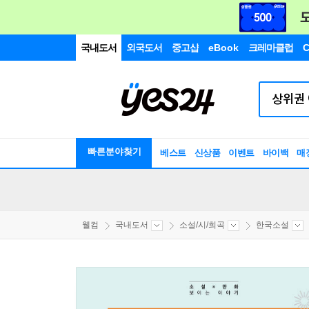
국내도서
외국도서
중고샵
eBook
크레마클럽
C
빠른분야찾기
베스트
신상품
이벤트
바이백
매
웰컴
국내도서
소설/시/희곡
한국소설