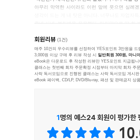
아무리 막역한 사이라도 이런 말에 웃으면 실례겠
생각이 드는 게 내 탓은 아니다. 너무나도 자업자득.
죽네 사네, 불치병을 운운했다. 마지막으로 딱 한 
먹다 하나가」
회원리뷰
(1건)
평생 입만 열면 거짓말, 밥멋듯이 거짓말을 하더니…
매주 10건의 우수리뷰를 선정하여 YES포인트 3만원을 드
3,000원 이상 구매 후 리뷰 작성 시
일반회원 300원, 마니아
가장 좋아했던 음식은 무엇일까? 수많은 제사상을 
eBook은 다운로드 후 작성한 리뷰만 YES포인트 지급됩니
지금 무슨 생각을 하고 있을까.
클래스는 첫번째 회차 주문확정 시점부터 마지막 회차 주문
사락 독서모임으로 진행된 클래스는 사락 독서모임 게시판
“내가 너한테 부탁할 때 그 마음이 어땠는지 알기는 
eBook 페이백, CD/LP, DVD/Blu-ray, 패션 및 판매금
야, 듣고 있냐? 네가 뭔데 죽은 사람들을 이해하는 
거짓말쟁이 정서는 죽은 후 남겨진 자들의 곁을 
얼굴이 수현이었는데, 죽어서도 가장 생각나는 것이
1
명의 예스24 회원이 평가한
놀란 것도 잠시, 죽은 자신에 대해 너무도 태연히
10.