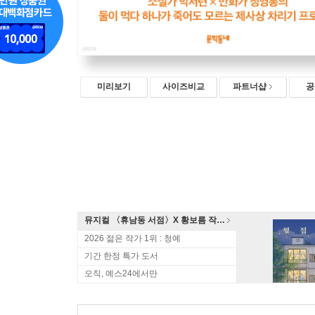
미리보기
사이즈비교
파트너샵
공
뮤지컬 〈휴남동 서점〉X 황보름 작가 북토크
2026 젊은 작가 1위 : 청예
기간 한정 특가 도서
오직, 예스24에서만