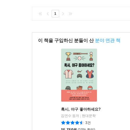
1
이 책을 구입하신 분들이 산
분야 연관 책
혹시, 야구 좋아하세요?
김연수 등저
현대문학
|
3건
15,750
원
(10% 할인)