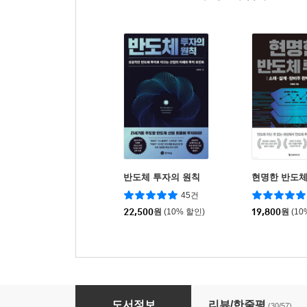
반도체 투자의 원칙
현명한 반도체
45건
22,500
원
(10% 할인)
19,800
원
(10
진짜 하루만에 이해하는 반도체 산업
도서정보
리뷰/한줄평
(30/57)