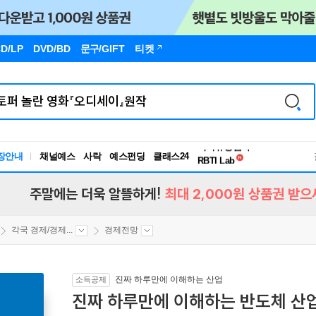
D/LP
DVD/BD
문구
/GIFT
티켓
독서유형검사
장안내
채널예스
사락
예스펀딩
클래스24
RBTI Lab
독서유형검사
주말에는 더욱 알뜰하게!
최대 2,000원 상품권 받으
각국 경제/경제...
경제전망
진짜 하루만에 이해하는 산업
소득공제
진짜 하루만에 이해하는 반도체 산