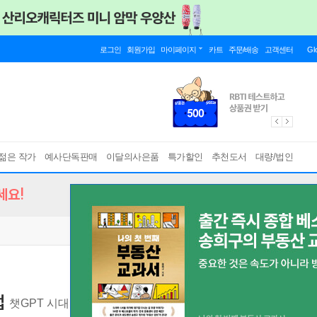
로그인
회원가입
마이페이지
카트
주문/배송
고객센터
Gl
젊은 작가
예사단독판매
이달의사은품
특가할인
추천도서
대량/법인
세요!
업
챗GPT 시대, 기회는 반도체 산업에 있습니다!