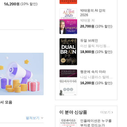
16,200
원
(10% 할인)
박태웅의 AI 강의
2026
박태웅 저
20,700
원
(10% 할인)
듀얼 브레인
이선 몰릭 저/신동숙 역
18,900
원
(10% 할인)
행운에 속지 마라
나심 니콜라스 탈레브 저/이건 역/신진오 감수
16,200
원
(10% 할인)
도서 모음
이 분야 신상품
더보기
펼쳐보기
인플레이션은 누구를
부자로 만드는가