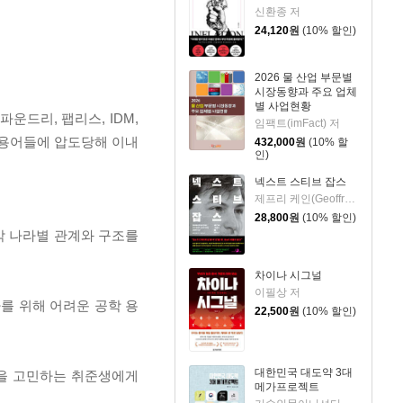
신환종 저
24,120
원
(10% 할인)
2026 물 산업 부문별
시장동향과 주요 업체
별 사업현황
운드리, 팹리스, IDM,
임팩트(imFact) 저
어려운 용어들에 압도당해 이내
432,000
원
(10% 할
인)
넥스트 스티브 잡스
제프리 케인(Geoffrey Cain) 저/이민석 역
28,800
원
(10% 할인)
각 나라별 관계와 구조를
차이나 시그널
이필상 저
를 위해 어려운 공학 용
22,500
원
(10% 할인)
대한민국 대도약 3대
을 고민하는 취준생에게
메가프로젝트