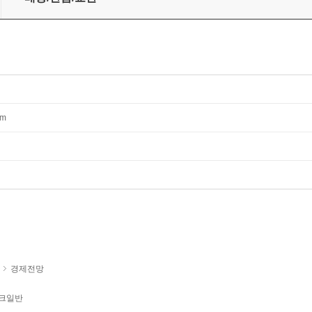
mm
경제전망
크일반