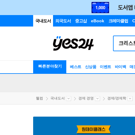
국내도서
외국도서
중고샵
eBook
크레마클럽
C
빠른분야찾기
베스트
신상품
이벤트
바이백
매
웰컴
국내도서
경제 경영
경제/경제학