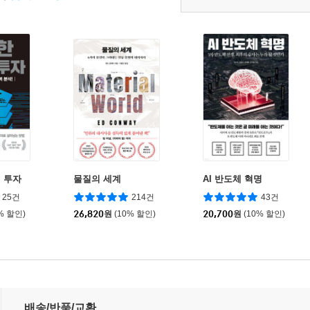
 투자
물질의 세계
AI 반도체 혁명
25건
214건
43건
% 할인)
26,820
원
(10% 할인)
20,700
원
(10% 할인)
배송/반품/교환