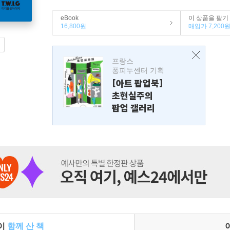
eBook
이 상품을 팔기
16,800원
매입가 7,200
프랑스
퐁피두센터 기획
[아트 팝업북]
초현실주의
팝업 갤러리
들이
함께 산 책