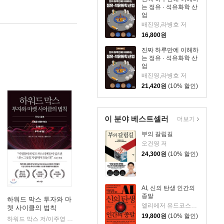
는 정유 · 석유화학 산
업
배진영,라병호 저
16,800
원
진짜 하루만에 이해하
는 정유 · 석유화학 산
업
배진영,라병호 저
21,420
원
(10% 할인)
이 분야 베스트셀러
더보기
부의 갈림길
오건영 저
24,300
원
(10% 할인)
AI, 신의 탄생 인간의
종말
하워드 막스 투자와 마
엘리에저 유드코스키,네이트 소아레스 공저/고영훈 역
켓 사이클의 법칙
지식노마드
|
19,800
원
(10% 할인)
하워드 막스 저/이주영 역/홍춘욱 감수
비즈니스북스
|