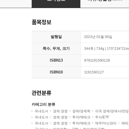
품목정보
발행일
2023년 02월 06일
쪽수, 무게, 크기
344쪽 | 734g | 170*234*21
ISBN13
9791191590128
ISBN10
1191590127
관련분류
카테고리 분류
국내도서
경제 경영
경제/경제학
각국 경제/경제사/전망
국내도서
경제 경영
투자/재테크
주식/ETF
국내도서
경제 경영
투자/재테크
재무/자산관리
재테