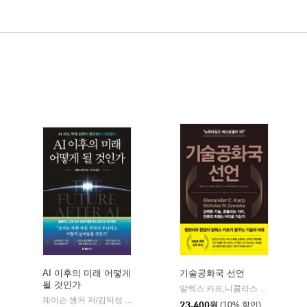
AI 이후의 미래 어떻게
기술공화국 선언
될 것인가
알렉스 카프,니콜라스 자미스카 저/빅데이터닥터(Dr. Jeon YD) 역
퀘어
제이슨 솅커 저/김익성 역
더페이지
|
23,400
원
(10% 할인)