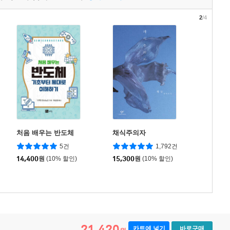
2
/4
처음 배우는 반도체
채식주의자
5건
1,792건
14,400
원
(10% 할인)
15,300
원
(10% 할인)
21,420
카트에 넣기
바로구매