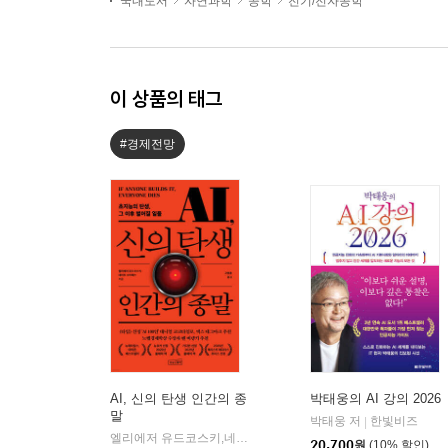
국내도서
자연과학
공학
전기/전자공학
이 상품의 태그
#경제전망
AI, 신의 탄생 인간의 종
박태웅의 AI 강의 2026
말
박태웅 저
한빛비즈
|
엘리에저 유드코스키,네이트 소아레스 공저/고영훈 역
상상스
|
20,700
원
(10% 할인)