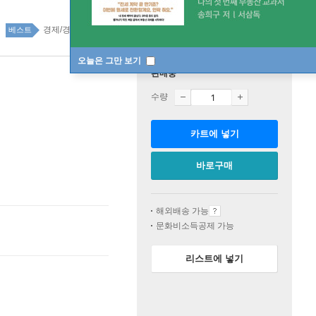
경제/경제학 47위
경제 경영 top100 34주
베스트
오늘은 그만 보기
판매중
수량
카트에 넣기
바로구매
해외배송 가능
문화비소득공제 가능
리스트에 넣기