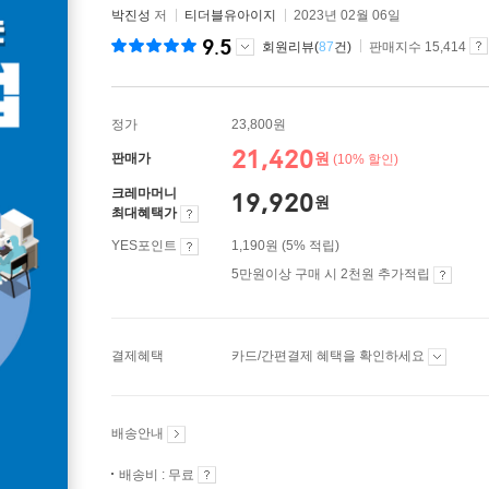
박진성
저
티더블유아이지
2023년 02월 06일
9.5
회원리뷰(
87
건)
판매지수 15,414
정가
23,800원
21,420
원
판매가
(10% 할인)
크레마머니
19,920
원
최대혜택가
YES포인트
1,190원 (5% 적립)
5만원이상 구매 시 2천원 추가적립
결제혜택
카드/간편결제 혜택을 확인하세요
배송안내
배송비 : 무료