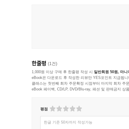
뇌가 의미 제작소라면, 종교교육자는 제작소 컨설턴
사람으로서, 1) 기르고 2) 가르치고 3) 알려주고 
전략은 학습자의 독특한 의미의 세계를 존중하고 
4장. 모형 형성으로서의 종교교육
종교교육자는 단순한 의미 전달자가 아니라 기억과 
한줄평
(1건)
발견하는 활동을 더욱 잘 수행할 수 있다. 이것이 
모형을 경험하도록 경계를 횡단하고 의미를 제작해
1,000원 이상 구매 후 한줄평 작성 시
일반회원 50원, 마니
eBook은 다운로드 후 작성한 리뷰만 YES포인트 지급됩니
클래스는 첫번째 회차 주문확정 시점부터 마지막 회차 주문
5장. 지각: 제작소로 가는 문
eBook 페이백, CD/LP, DVD/Blu-ray, 패션 및 판매금
별자리는 관찰자가 수천 년간의 관찰을 통해 별들이
문화 간에도 만들어진 별자리가 서로 비슷하다. 그
평점
지각할 때는 여섯 가지 지각의 원리-1) 근접성, 2) 유
한글 기준 50자까지 작성가능
지각 혹은 의미는 게슈탈트처럼 일어나며, 아하의 순간