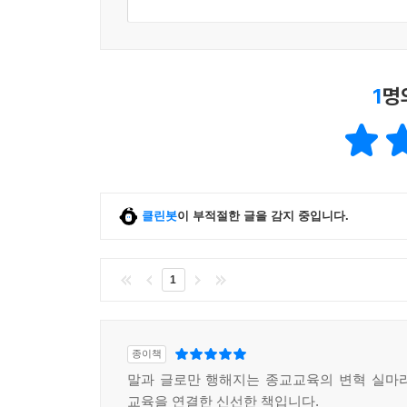
6장. 지각의 교육학?
우리는 지각의 여섯 자기 원리를 기반으로, 의미 
1
명
사람의 초-물리적 세계는 다양한 인식이 교환되
원동력에 예민한 사람이 대화를 주도한다면 더욱 
있다. 그 과정의 핵심에 있는 것은 물음과 북돋우
7장. 은유와 이해
클린봇
이 부적절한 글을 감지 중입니다.
새로운 경험은 기억에 남아있는 비슷한 무언가와 
윤곽선을 그리고 우리의 의미의 세계에 접근할 수 있
1
역할을 한다. 이해는 투쟁을 통해서, 기꺼이 혼돈
용감히 맞섬으로써 얻어진다.
종이책
8장. 나는 기억한다
말과 글로만 행해지는 종교교육의 변혁 실마
교육을 연결한 신선한 책입니다.