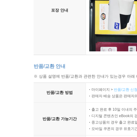
11장. 순례자 정신
포장 안내
인간의 뇌는 우리의 개성을 담고 있는 물리적 집합
타인, 물리적?사회적 생태계와 의미의 세상에 대한 
태어날 때부터 가지고 있는 고유한 프로그램들, 
순례자라는 것을 말해준다. 인간의 삶은 탐구하는 뇌
12장. 의식의 출현
반품/교환 안내
※ 상품 설명에 반품/교환과 관련한 안내가 있는경우 아래 
의식(consciousness)이란 다른 누군가에게 알릴 
초점을 자기 자신, 자기의 사고, 경험에 맞추고
마이페이지 >
반품/교환 신청
반품/교환 방법
발달하기 때문에, 학생 안에서 의식을 양육하고 강화
판매자 배송 상품은 판매자와
출고 완료 후 10일 이내의 
디지털 콘텐츠인 eBook의 
반품/교환 가능기간
중고상품의 경우 출고 완료일
모바일 쿠폰의 경우 유효기간(