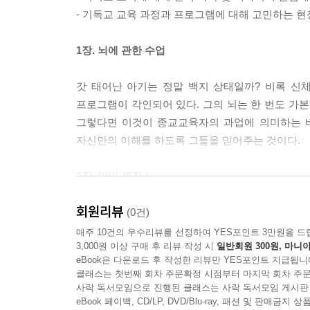
- 기독교 교육 과정과 프로그램에 대해 고민하는 현
1장. 뇌에 관한 수업
갓 태어난 아기는 정말 백지 상태일까? 비록 
프로그램이 각인되어 있다. 그의 뇌는 한 번도 가본
그렇다면 이것이 종교교육자의 과업에 의미하는 
자신만의 이해를 하도록 그들을 믿어주는 것이다.
2장. 의미 제작소
회원리뷰
뇌는 의미 제작소이다. 뇌는 기억의 ‘저장소’를 필요
(0건)
처리하는 ‘하역장'을 가지고 있다. 뇌에서 만들어
매주 10건의 우수리뷰를 선정하여 YES포인트 3만원을 드
3,000원 이상 구매 후 리뷰 작성 시
일반회원 300원, 마니아
만들어낸다. 이 의미의 모형은 구체적인 감각에서
eBook은 다운로드 후 작성한 리뷰만 YES포인트 지급됩니
있으며 축적되고, 반복된 경험에 의해 계속 변화한다
클래스는 첫번째 회차 주문확정 시점부터 마지막 회차 주문
사락 독서모임으로 진행된 클래스는 사락 독서모임 게시판
3장. 종교교육자/ 제작소 컨설턴트의 역할
eBook 페이백, CD/LP, DVD/Blu-ray, 패션 및 판매금