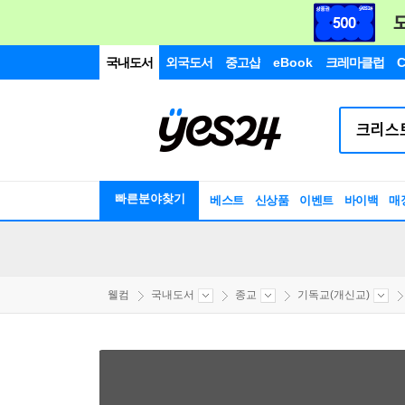
국내도서
외국도서
중고샵
eBook
크레마클럽
C
빠른분야찾기
베스트
신상품
이벤트
바이백
매
웰컴
국내도서
종교
기독교(개신교)