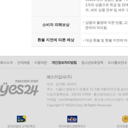
1개의 상품으로 취급 및 판매
우, 세트 상품 전부 및 세트
상품의 불량에 의한 반품, 교
소비자 피해보상
준하여 처리됨
환불 지연에 따른 배상
대금 환불 및 환불 지연에 
회사소개
인재채용
이용약관
개인정보처리방침
청소년보호정책
도서홍보안내
대표 : 김석환, 최세라
주소 : 서울시 영등포구 은행로 11, 5층~6층(여의도동,일신
사업자등록번호 : 229-81-37000 통신판매업신고 : 제 200
이메일 : yes24help@yes24.com 호스팅 서비스사업자 :
Copyright ⓒ YES24 Corp. All Rights Reserved.