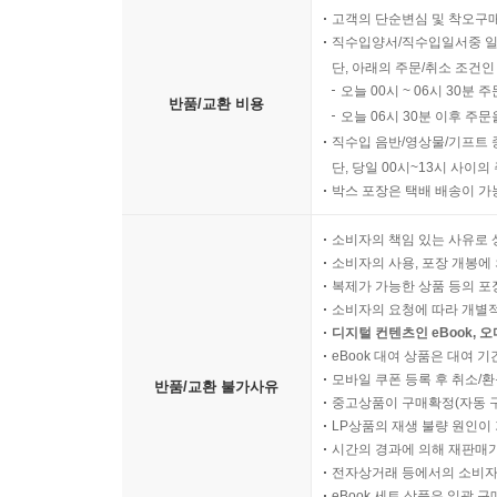
고객의 단순변심 및 착오구
직수입양서/직수입일서중 일
단, 아래의 주문/취소 조건인
오늘 00시 ~ 06시 30분 
반품/교환 비용
오늘 06시 30분 이후 주문
직수입 음반/영상물/기프트 
단, 당일 00시~13시 사이
박스 포장은 택배 배송이 가
소비자의 책임 있는 사유로 
소비자의 사용, 포장 개봉에 
복제가 가능한 상품 등의 포장을 
소비자의 요청에 따라 개별
디지털 컨텐츠인 eBook, 
eBook 대여 상품은 대여 기
모바일 쿠폰 등록 후 취소/환
반품/교환 불가사유
중고상품이 구매확정(자동 
LP상품의 재생 불량 원인이 기
시간의 경과에 의해 재판매가
전자상거래 등에서의 소비자
eBook 세트 상품은 일괄 