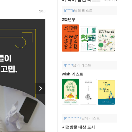
h****h
님의 리스트
1
/10
2학년부
q****t
님의 리스트
wish 리스트
p*********1
님의 리스트
서점방문 대상 도서