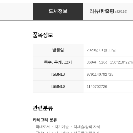
무조건 합격하는 암기의 기술
도서정보
리뷰/한줄평
(82/119)
품목정보
발행일
2023년 01월 11일
쪽수, 무게, 크기
360쪽 | 526g | 150*210*22
ISBN13
9791140702725
ISBN10
1140702726
관련분류
카테고리 분류
국내도서
자기계발
처세술/삶의 자세