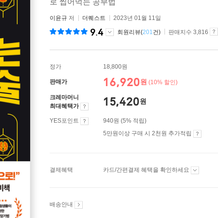
로 씹어먹는 공부법
이윤규
저
더퀘스트
2023년 01월 11일
9.4
회원리뷰(
201
건)
판매지수 3,816
정가
18,800원
16,920
원
판매가
(10% 할인)
크레마머니
15,420
원
최대혜택가
YES포인트
940원 (5% 적립)
5만원이상 구매 시 2천원 추가적립
결제혜택
카드/간편결제 혜택을 확인하세요
배송안내