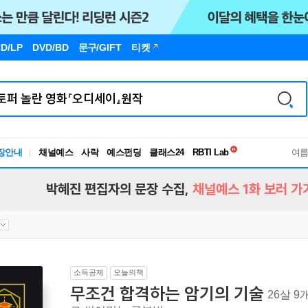
D/LP
DVD/BD
문구
/GIFT
티켓
독서유형검사
장안내
채널예스
사락
예스펀딩
클래스24
RBTI Lab
여
독서유형검사
박혜진 편집자의 문장 수집,
채널예스 1화 보러 가
소득공제
오늘의책
무조건 합격하는 암기의 기술
26살 