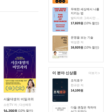
무례한 세상에서 나를
지키는 법
발타자르 그라시안 저/하와이 대저택 편저
17,820
원
(10% 할인)
운명을 보는 기술
박성준 저
16,920
원
(10% 할인)
이 분야 신상품
더보기
조직호구
한규은 저
14,100
원
서울대생의 비밀과외
소린TV 저
다산에듀
|
다들 괜찮은 척하며
16,200
원
(10% 할인)
살고 있었다