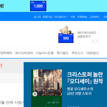
로그인
회원가입
마이페이지
카트
주문/배송
고객센터
Gl
름방학혜택
예사단독판매
이달의사은품
특가할인
추천도서
대량/법인
기
9개월 만에 사법시험을 패스한 이윤규 변호사의 책 한 권 통째