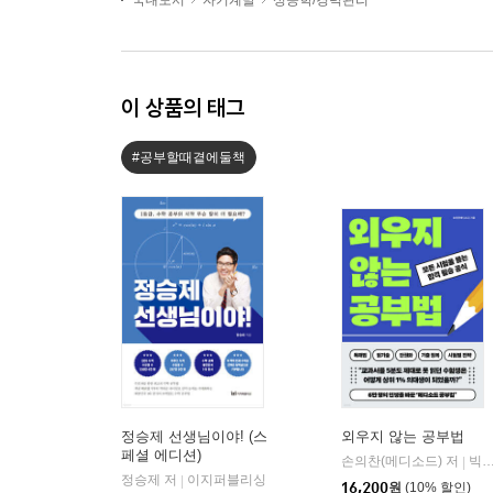
국내도서
자기계발
성공학/경력관리
이 상품의 태그
#공부할때곁에둘책
정승제 선생님이야! (스
외우지 않는 공부법
페셜 에디션)
손의찬(메디소드) 저
빅피시
|
정승제 저
이지퍼블리싱
|
16,200
원
(10% 할인)