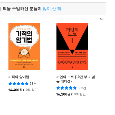
이 책을 구입하신 분들이
많이 산 책
3
/4
기적의 암기법
거인의 노트 (10만 부 기념
뉴 에디션)
73건
386건
14,400
원
(10% 할인)
16,200
원
(10% 할인)