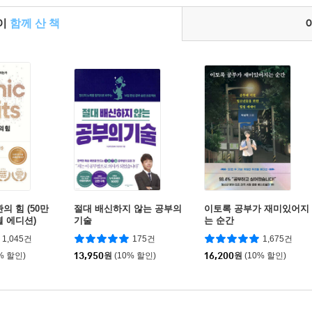
들이
함께 산 책
의 힘 (50만
절대 배신하지 않는 공부의
이토록 공부가 재미있어지
셜 에디션)
기술
는 순간
1,045건
175건
1,675건
% 할인)
13,950
원
(10% 할인)
16,200
원
(10% 할인)