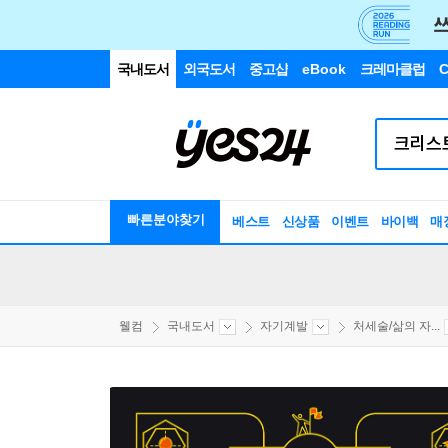
국내도서
외국도서
중고샵
eBook
크레마클럽
C
빠른분야찾기
베스트
신상품
이벤트
바이백
매
웰컴
국내도서
자기계발
처세술/삶의 자...