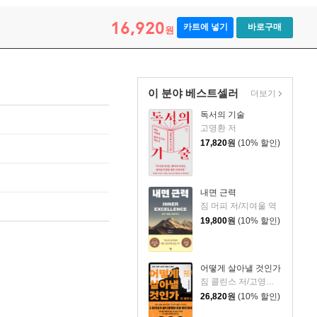
16,920
카트에 넣기
바로구매
원
이 분야 베스트셀러
더보기
독서의 기술
고명환 저
17,820
원
(10% 할인)
내면 근력
짐 머피 저/지여울 역
19,800
원
(10% 할인)
어떻게 살아낼 것인가
짐 콜린스 저/고영훈,윤영호 역
26,820
원
(10% 할인)