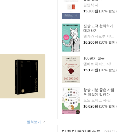
김민식 저
15,300
원
(10% 할인)
진상 고객 완벽하게
대처하기
엔카와 사토루 저/이주 역
16,200
원
(10% 할인)
100년의 질문
엘버트 허버드 저/충희 편
15,120
원
(10% 할인)
항상 기분 좋은 사람
은 이렇게 말한다
오노 모에코 저/김시온 역
16,020
원
(10% 할인)
펼쳐보기
이 책이 담긴
리스트
더보기