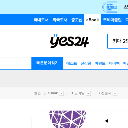
국내도서
외국도서
중고샵
eBook
크레마클럽
C
빠른분야찾기
베스트
신상품
이벤트
바이백
매
웰컴
eBook
IT 모바일
IT 전문서