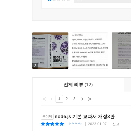
2
전체 리뷰
(12)
1
2
3
node.js 기본 교과서 개정3판
종이책
l*******n
2023-01-07
신고
|
|
|