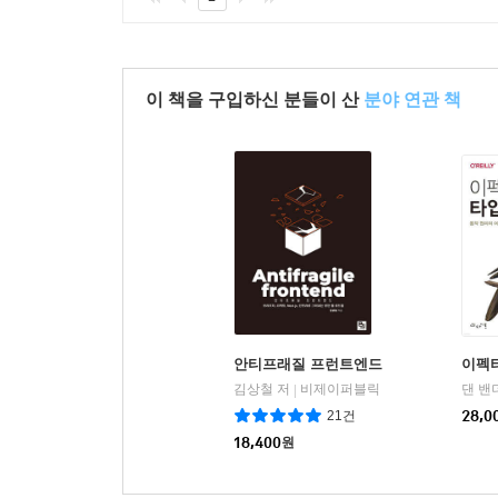
이 책을 구입하신 분들이 산
분야 연관 책
안티프래질 프런트엔드
이펙
김상철 저
비제이퍼블릭
|
21건
28,0
18,400
원