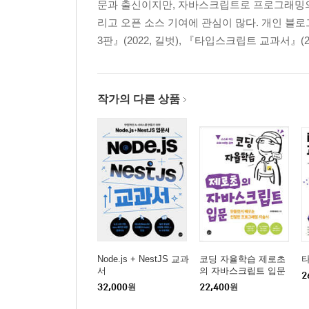
문과 출신이지만, 자바스크립트로 프로그래밍의 
리고 오픈 소스 기여에 관심이 많다. 개인 블로
3판』(2022, 길벗), 『타입스크립트 교과서』(20
작가의 다른 상품
Node.js + NestJS 교과
코딩 자율학습 제로초
서
의 자바스크립트 입문
2
32,000
원
22,400
원