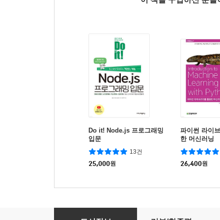
Do it! Node.js 프로그래밍
파이썬 라이
입문
한 머신러닝
13건
25,000
원
26,400
원
Node.js 교과서 개정 3판