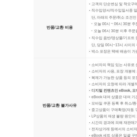
고객의 단순변심 및 착오구
직수입양서/직수입일서중 일
단, 아래의 주문/취소 조건인
오늘 00시 ~ 06시 30분 
반품/교환 비용
오늘 06시 30분 이후 주문
직수입 음반/영상물/기프트 
단, 당일 00시~13시 사이
박스 포장은 택배 배송이 가
소비자의 책임 있는 사유로 
소비자의 사용, 포장 개봉에 
복제가 가능한 상품 등의 포장을 
소비자의 요청에 따라 개별
디지털 컨텐츠인 eBook, 
eBook 대여 상품은 대여 기
모바일 쿠폰 등록 후 취소/환
반품/교환 불가사유
중고상품이 구매확정(자동 
LP상품의 재생 불량 원인이 기
시간의 경과에 의해 재판매가
전자상거래 등에서의 소비자
eBook 세트 상품은 일괄 