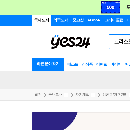
국내도서
외국도서
중고샵
eBook
크레마클럽
C
빠른분야찾기
베스트
신상품
이벤트
바이백
매
웰컴
국내도서
자기계발
성공학/경력관리