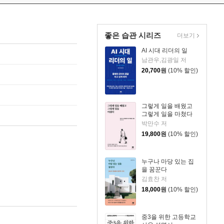
좋은 습관 시리즈
더보기
AI 시대 리더의 일
남관우,김광일 저
20,700
원
(10% 할인)
그렇게 일을 배웠고
그렇게 일을 마쳤다
박만수 저
19,800
원
(10% 할인)
누구나 마당 있는 집
을 꿈꾼다
김효찬 저
18,000
원
(10% 할인)
중3을 위한 고등학교