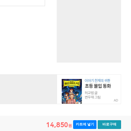
원
AD
14,850
카트에 넣기
바로구매
원