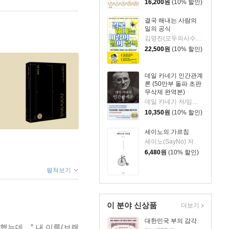
16,200
원
(10% 할인)
결국 해내는 사람의
일의 공식
김영진(모두의사수) 저
22,500
원
(10% 할인)
데일 카네기 인간관계
론 (50만부 돌파 초판
무삭제 완역본)
데일 카네기 저/임상훈 역
10,350
원
(10% 할인)
세이노의 가르침
세이노(SayNo) 저
6,480
원
(10% 할인)
펼쳐보기
이 분야 신상품
더보기
대한민국 부의 감각
 했는데…” 내 이름(브랜