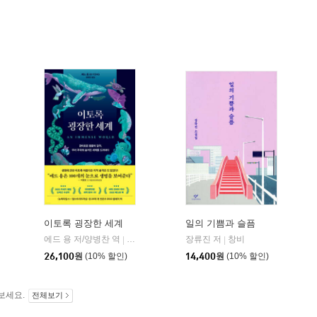
이토록 굉장한 세계
일의 기쁨과 슬픔
에드 용 저/양병찬 역
어크로스
장류진 저
창비
|
|
곰출판
26,100
원
(10% 할인)
14,400
원
(10% 할인)
보세요.
전체보기