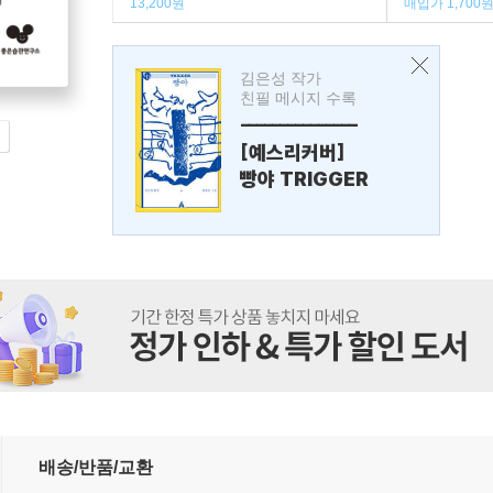
13,200원
매입가 1,700
김은성 작가
친필 메시지 수록
---------------
[예스리커버]
빵야 TRIGGER
배송/반품/교환