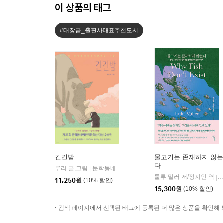
이 상품의 태그
#대장금_출판사대표추천도서
긴긴밤
물고기는 존재하지 않는
다
루리 글,그림
문학동네
|
룰루 밀러 저/정지인 역
|
11,250
원
(10% 할인)
15,300
원
(10% 할인)
검색 페이지에서 선택된 태그에 등록된 더 많은 상품을 확인해 