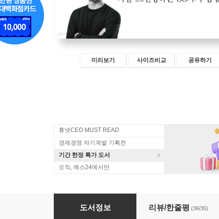
미리보기
사이즈비교
공유하기
휴넷CEO MUST READ
경제경영 자기계발 기획전
기간 한정 특가 도서
오직, 예스24에서만
일인 회사의 일일 생존 습관
도서정보
리뷰/한줄평
(36/35)