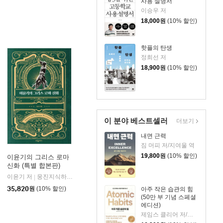
사용 설명서
이승우 저
18,000
원
(10% 할인)
핫플의 탄생
정희선 저
18,900
원
(10% 할인)
이 분야 베스트셀러
더보기
내면 근력
짐 머피 저/지여울 역
19,800
원
(10% 할인)
이윤기의 그리스 로마
신화 (특별 합본판)
이윤기 저
웅진지식하우스
|
35,820
원
(10% 할인)
아주 작은 습관의 힘
(50만 부 기념 스페셜
에디션)
제임스 클리어 저/이한이 역