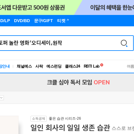
D/LP
DVD/BD
문구
/GIFT
티켓
독서유형검사
장안내
채널예스
사락
예스펀딩
클래스24
RBTI Lab
여
독서유형검사
크클 심야 독서 모임
OPEN
좋은 습관 시리즈-26
소득공제
일인 회사의 일일 생존 습관
스스로 브