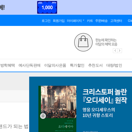
로그인
회원가입
마이페이지
카트
주문/배송
고객센터
Gl
름방학혜택
예사단독판매
이달의사은품
특가할인
추천도서
대량/법인
랜드가 되는 법