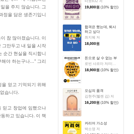
터보832 저
 일을 주지 않습니다. 그
19,800
원
(10% 할인)
 과정을 담은 생존기입니
합격은 했는데, 퇴사
하고 싶다
최지혜 저
들이 참 많아졌습니다. 이
18,000
원
상 그만두고 내 일을 시작
는 순간 현실을 직시합니
돈으로 살 수 없는 부
부해야 하는구나…” 그리
로빈 샤르마 저/이영래 역
18,900
원
(10% 할인)
정을 얻고 기억되기 위해
오십의 품격
 없습니다.
김현주(헬렌 김) 저
16,200
원
(10% 할인)
을 믿고 창업에 임했으나
동하고 있습니다. 이 책
커리어 가소성
박소영 저