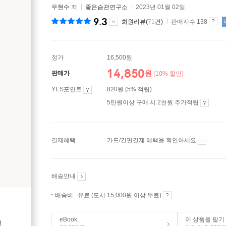
우현수
저
좋은습관연구소
2023년 01월 02일
9.3
회원리뷰(
71
건)
판매지수 138
정가
16,500원
14,850
원
판매가
(10% 할인)
YES포인트
820원 (5% 적립)
5만원이상 구매 시 2천원 추가적립
결제혜택
카드/간편결제 혜택을 확인하세요
배송안내
배송비 : 유료 (도서 15,000원 이상 무료)
eBook
이 상품을 팔기