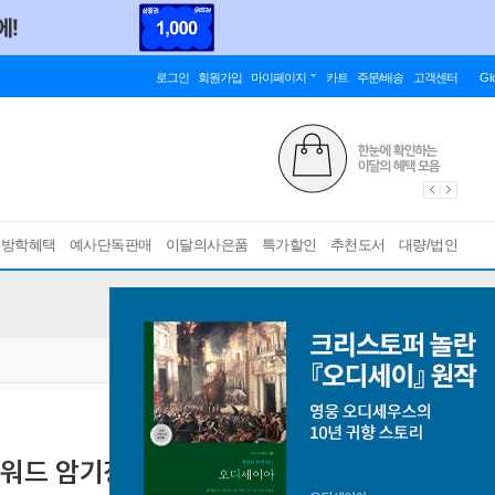
로그인
회원가입
마이페이지
카트
주문/배송
고객센터
Gl
름방학혜택
예사단독판매
이달의사은품
특가할인
추천도서
대량/법인
키워드 암기장 부동산공법
[ 스프링북 ]