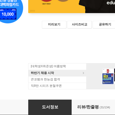
미리보기
사이즈비교
공유하기
[대학생X취준생] 여름방학
하반기 채용 시작
큰코쌤과 한능검 합격
직8딴 시리즈 분철쿠폰
2023 에듀윌 공인중개사 오시훈 키워드 암기장
도서정보
리뷰/한줄평
(31/134)