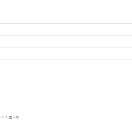
사
기출문제
사