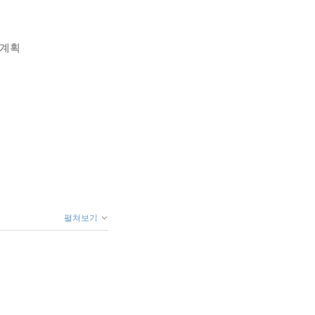
위계획
펼쳐보기