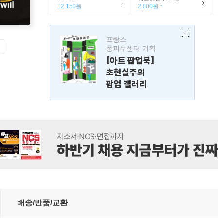
12,150원
2,000원 ~
프랑스
퐁피두센터 기획
[아트 팝업북]
초현실주의
팝업 갤러리
 부동산공법
배송/반품/교환