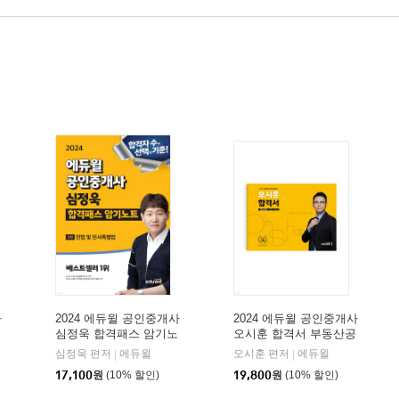
사
2024 에듀윌 공인중개사
2024 에듀윌 공인중개사
심정욱 합격패스 암기노
오시훈 합격서 부동산공
트 : 1차 민법 및 민사특
법 이론+체계도
심정욱 편저
에듀윌
오시훈 편저
에듀윌
|
|
별법
17,100
원
(10% 할인)
19,800
원
(10% 할인)