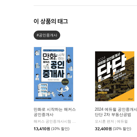
이 상품의 태그
#공인중개사
만화로 시작하는 해커스
2024 에듀윌 공인중개
공인중개사
단단 2차 부동산공법
해커스 공인중개사시험 연구소 편저
해커스 공인중개사
오시훈 편저
에듀윌
|
|
13,410
원
(10% 할인)
32,400
원
(10% 할인)