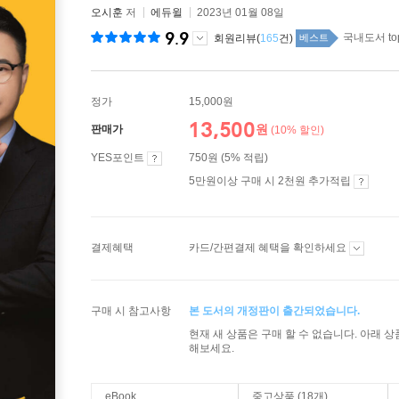
오시훈
저
에듀윌
2023년 01월 08일
9.9
국내도서 to
회원리뷰(
165
건)
베스트
정가
15,000원
13,500
원
판매가
(10% 할인)
YES포인트
750원 (5% 적립)
5만원이상 구매 시 2천원 추가적립
결제혜택
카드/간편결제 혜택을 확인하세요
구매 시 참고사항
본 도서의 개정판이 출간되었습니다.
현재 새 상품은 구매 할 수 없습니다. 아래 
해보세요.
eBook
중고상품 (18개)