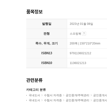
품목정보
발행일
2023년 01월 08일
판형
스프링북
쪽수, 무게, 크기
200쪽 | 150*210*20mm
ISBN13
9791136021212
ISBN10
1136021213
관련분류
카테고리 분류
국내도서
수험서 자격증
공인중개/주택관리
공인중개
국내도서
수험서 자격증
공인중개/주택관리
공인중개