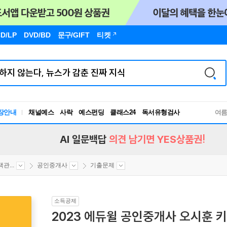
D/LP
DVD/BD
문구
/GIFT
티켓
장안내
채널예스
사락
예스펀딩
클래스24
독서유형검사
여
RBTI Lab
독서유형검사
AI 일문백답
의견 남기면 YES상품권!
관...
공인중개사
기출문제
소득공제
2023 에듀윌 공인중개사 오시훈 