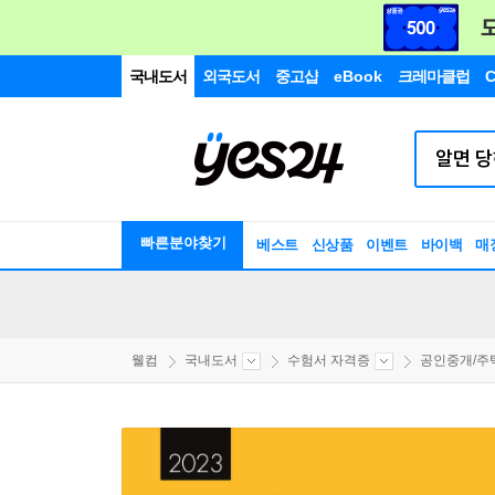
국내도서
외국도서
중고샵
eBook
크레마클럽
C
빠른분야찾기
베스트
신상품
이벤트
바이백
매
웰컴
국내도서
수험서 자격증
공인중개/주택