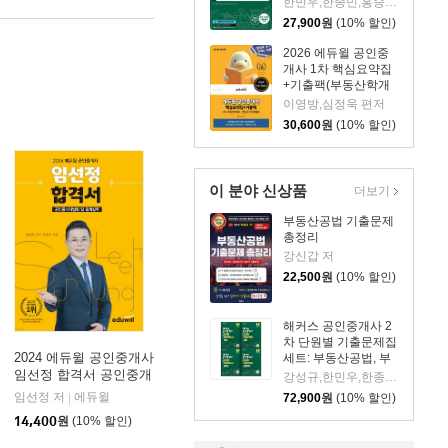
한민우,한종민,홍승한,강성규,해커스 공인중개사시험 연구소 저
27,900
원
(10% 할인)
2026 에듀윌 공인중
개사 1차 핵심요약집
+기출팩(부동산학개
론, 민법 및 민사특별
이영방,심정욱 편저
법)
30,600
원
(10% 할인)
이 분야 신상품
더보기
부동산공법 기출문제
총정리
강신갑 저
22,500
원
(10% 할인)
해커스 공인중개사 2
차 단원별 기출문제집
2024 에듀윌 공인중개사
세트: 부동산공법, 부
동산세법, 부동산공시
임선정 합격서 공인중개
강성규,한민우,한종민,해커스 공인중개사시험 연구소,홍승한 편저
법령, 공인중개사법령
사법령 및 중개실무
임선정 저
에듀윌
72,900
원
(10% 할인)
|
및 실무
14,400
원
(10% 할인)