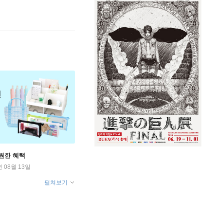
원한 혜택
년 08월 13일
펼쳐보기