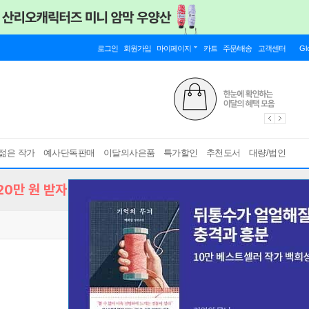
로그인
회원가입
마이페이지
카트
주문/배송
고객센터
Gl
젊은 작가
예사단독판매
이달의사은품
특가할인
추천도서
대량/법인
0만 원 받자!