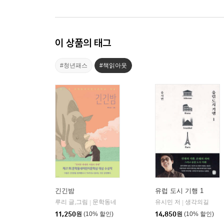
이 상품의 태그
#청년패스
#책읽아웃
긴긴밤
유럽 도시 기행 1
루리 글,그림
문학동네
유시민 저
생각의길
|
|
11,250
원
(10% 할인)
14,850
원
(10% 할인)