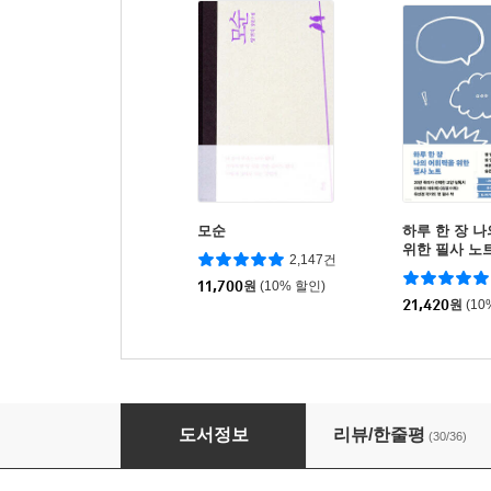
모순
하루 한 장 
위한 필사 노
2,147건
11,700
원
(10% 할인)
21,420
원
(10
우리가 명함이 없지 일을 안 했냐
도서정보
리뷰/한줄평
(30/36)