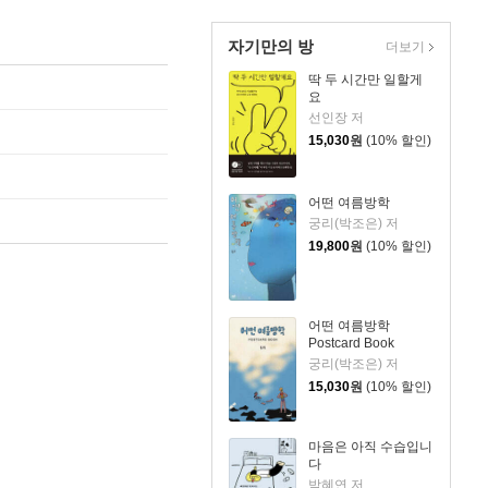
자기만의 방
더보기
딱 두 시간만 일할게
요
선인장 저
15,030
원
(10% 할인)
어떤 여름방학
궁리(박조은) 저
19,800
원
(10% 할인)
어떤 여름방학
Postcard Book
궁리(박조은) 저
15,030
원
(10% 할인)
마음은 아직 수습입니
다
박혜연 저