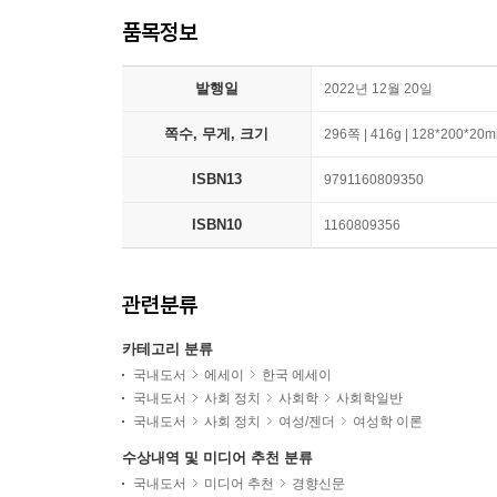
품목정보
발행일
2022년 12월 20일
쪽수, 무게, 크기
296쪽 | 416g | 128*200*20
ISBN13
9791160809350
ISBN10
1160809356
관련분류
카테고리 분류
국내도서
에세이
한국 에세이
국내도서
사회 정치
사회학
사회학일반
국내도서
사회 정치
여성/젠더
여성학 이론
수상내역 및 미디어 추천 분류
국내도서
미디어 추천
경향신문