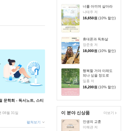
너를 아끼며 살아라
나태주 저
16,650
원
(10% 할인)
휴대폰과 독화살
장준호 저
18,000
원
(10% 할인)
행복할 거야 이래도
되나 싶을 정도로
일홍 저
16,200
원
(10% 할인)
철 문학회 - 독서노트, 스티
이 분야 신상품
년 08월 31일
더보기
인생의 교훈
펼쳐보기
이해관 저