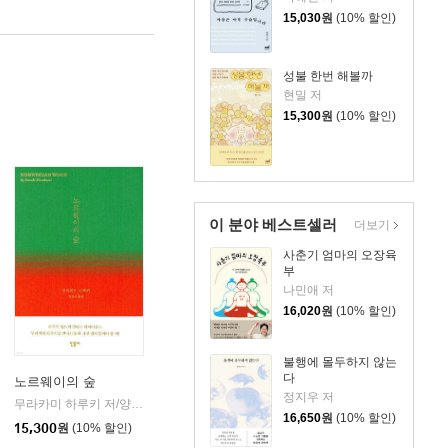
15,030
원
(10% 할인)
성불 한번 해볼까
현밀 저
15,300
원
(10% 할인)
이 분야 베스트셀러
더보기
사춘기 엄마의 오장육
부
나민애 저
16,020
원
(10% 할인)
불행에 몰두하지 않는
다
노르웨이의 숲
정지우 저
무라카미 하루키 저/양억관 역
민음사
|
16,650
원
(10% 할인)
15,300
원
(10% 할인)