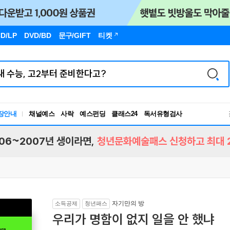
D/LP
DVD/BD
문구
/GIFT
티켓
장안내
채널예스
사락
예스펀딩
클래스24
독서유형검사
RBTI Lab
독서유형검사
06~2007년 생이라면,
청년문화예술패스 신청하고 최대 2
자기만의 방
소득공제
청년패스
우리가 명함이 없지 일을 안 했냐