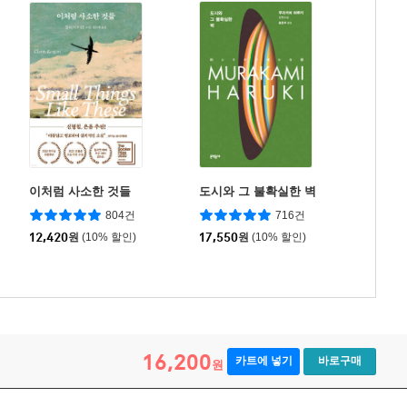
이처럼 사소한 것들
도시와 그 불확실한 벽
804건
716건
12,420
원
(10% 할인)
17,550
원
(10% 할인)
16,200
카트에 넣기
바로구매
원