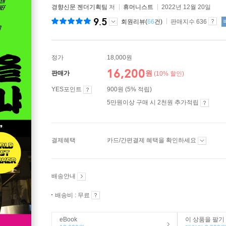
경향신문 젠더기획팀
저
휴머니스트
2022년 12월 20일
9.5
회원리뷰(
66
건)
판매지수 636
정가
18,000원
16,200
원
판매가
(10% 할인)
YES포인트
900원 (5% 적립)
5만원이상 구매 시 2천원 추가적립
결제혜택
카드/간편결제 혜택을 확인하세요
배송안내
배송비 : 무료
eBook
이 상품을 팔기