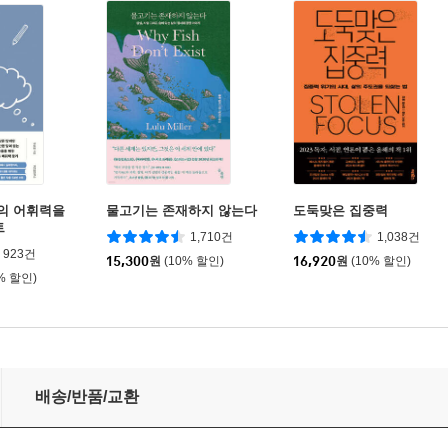
나의 어휘력을
물고기는 존재하지 않는다
도둑맞은 집중력
트
1,710건
1,038건
923건
15,300
원
(10% 할인)
16,920
원
(10% 할인)
% 할인)
배송/반품/교환