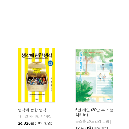
생각에 관한 생각
5번 레인 (30만 부 기념
리커버)
대니얼 카너먼 저/이창신 역
김영사
|
은소홀 글/노인경 그림
문학동네
|
26,820
원
(10% 할인)
12,600
원
(10% 할인)