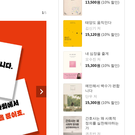
13,500
원
(10% 할인)
1
/5
태양도 움직인다
김신기 저
15,120
원
(10% 할인)
내 심장을 줄게
오수진 저
15,300
원
(10% 할인)
예민해서 백수가 편합
니다
단우 저
15,300
원
(10% 할인)
간호사는 왜 사회적
정의를 실천해야하는
가
권조반 저