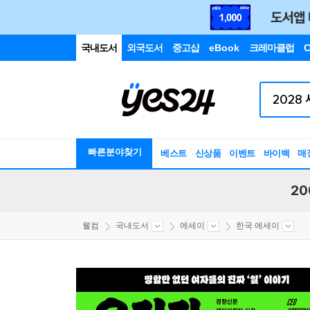
국내도서
외국도서
중고샵
eBook
크레마클럽
C
빠른분야찾기
베스트
신상품
이벤트
바이백
매
20
웰컴
국내도서
에세이
한국 에세이