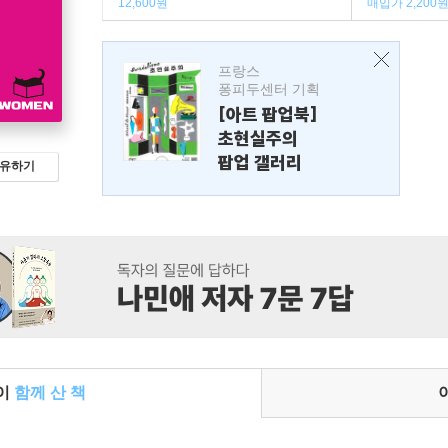
12,600원
매입가 2,200
프랑스
퐁피두센터 기획
[아트 팝업북]
초현실주의
팝업 갤러리
유하기
들이
함께 산 책