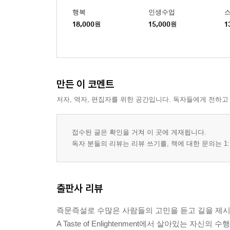
행복
인생수업
18,000
원
15,000
원
1
Does a Dog Have Buddha-Nature?
What Is This?
A Question That Comes Like a Bolt Out of the Blue
Do You Know That You Don’t Know?
만든 이 코멘트
Part 05 Practice in Your Daily Life
저자, 역자, 편집자를 위한 공간입니다. 독자들에게 전하고
Realizing That Dirtiness and Cleanliness Are Not Tw
Turning Away from Sentient Beings
접수된 글은 확인을 거쳐 이 곳에 게재됩니다.
독자 분들의 리뷰는 리뷰 쓰기를, 책에 대한 문의는 1:
Who Are the Sentient Beings?
A Life Not Obstructed by Anything
Awakening Can Happen the Moment the Mind Arises
The Moment Love Turns into Hate
출판사 리뷰
즉문즉설로 수많은 사람들의 고민을 듣고 길을 제시
Part 06 Be Awake to the Here and Now
A Taste of Enlightenment에서 살아있는 자신의