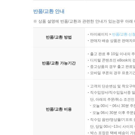
반품/교환 안내
※ 상품 설명에 반품/교환과 관련한 안내가 있는경우 아래 
마이페이지 >
반품/교환 신청
반품/교환 방법
판매자 배송 상품은 판매자와
출고 완료 후 10일 이내의 
디지털 콘텐츠인 eBook의 
반품/교환 가능기간
중고상품의 경우 출고 완료일
모바일 쿠폰의 경우 유효기간(
고객의 단순변심 및 착오구
직수입양서/직수입일서중 일
단, 아래의 주문/취소 조건인
오늘 00시 ~ 06시 30분 
반품/교환 비용
오늘 06시 30분 이후 주문
직수입 음반/영상물/기프트 
단, 당일 00시~13시 사이
박스 포장은 택배 배송이 가