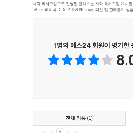
Are we happy as things are now?
사락 독서모임으로 진행된 클래스는 사락 독서모임 게시판
eBook 페이백, CD/LP, DVD/Blu-ray, 패션 및 판매금
지금까지 수도 없이 ‘나는!’ 하고 살았지만 정작 “네
“왜 네 것이냐?”라고 물으면 모른다. 우선 자기
점검하면 좋지만 어려우면 주변의 도움을 받아서
집중해서 마음공부를 해야 한다. 깨달음은 멀리 있는
1
명의 예스24 회원이 평가한
무슨 일이 일어날지 모르는 이 인생사에서 무슨 일
8.
오는 대로 좋고 맑으면 맑은 대로 좋고 추우면 추운
Until now, we have lived our lives talking about “I
We have also been insisting, “It's mine!” But when 
your life. You need to re-examine the idea that you are
objective light with the help of those around you. T
is not far away. It's close to us, so we can attain i
matter what happens in life is called liberation and n
shines and it’s hot or cold.
전체 리뷰
(1)
1