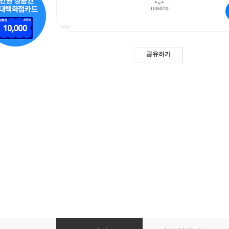
공유하기
A Taste of Enlightenment