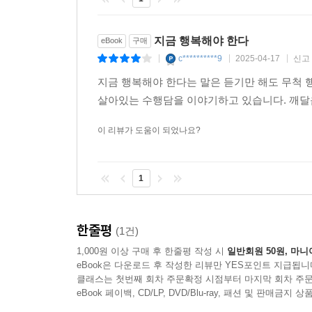
죽을 때까지 애써도 해결 못 하는 것이 아니라,
지금 깨닫고 나머지 인생은 행복하게 살아야 한다!
You shouldn’t struggle in vain all your life until you 
지금 행복해야 한다
eBook
구매
c**********9
2025-04-17
신고
|
|
|
법륜 스님은 우리가 진정 행복해지고 자유로워지는 길
지금 행복해야 한다는 말은 듣기만 해도 무척 행
Enlightenment에서 법륜 스님은 자기가 단도
살아있는 수행담을 이야기하고 있습니다. 깨달음
것만으로도 행복해야 한다. 죽을 때까지 수행해서 죽
이 리뷰가 도움이 되었나요?
Ven. Pomnyun Sunim emphasizes that the way to b
Enlightenment, he explains that life is never compl
1
just being alive at this moment. You should not aim to
“Young man, when a person sits on a ridge between 
한줄평
(1건)
that person sits is a temple. That is Buddhism.”
1,000원 이상 구매 후 한줄평 작성 시
일반회원 50원, 마니
eBook은 다운로드 후 작성한 리뷰만 YES포인트 지급됩니
His words shocked me to the core. I had complaine
클래스는 첫번째 회차 주문확정 시점부터 마지막 회차 주문
futility. It was as if I’d been trying to pluck an ill
eBook 페이백, CD/LP, DVD/Blu-ray, 패션 및 판매금
that was not Buddhism. In plain language, the monk to