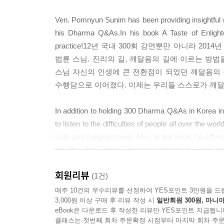
Be a Pine Tree in Front of the Pagoda 249 Holding o
Ven. Pomnyun Sunim has been providing insightful 
Are You Awake?
his Dharma Q&As.In his book A Taste of Enlighte
United We Fall, Divided We Stand
practice!12년 국내 300회 강연뿐만 아니라 
Start by Accepting Reality
법륜 스님. 진리의 길, 깨달음의 길에 이르는 방법을 알려주는 
No Reason to Blame Others
스님 자신의 인생에 큰 전환점이 되었던 깨달음의 
수행담으로 이어졌다. 이제는 우리들 스스로가 깨달
Part 07 Turn Things That Have Already Happened int
In addition to holding 300 Dharma Q&As in Korea 
The Pain of Death and Abstaining from Killing
to listen to the difficulties of people all over the 
True Understanding
truth and enlightenment. Also, in the book, he offe
The World as It Is
his life. The stories of the Buddha's life and
The Present Is the Sum of Past Causes and Conditi
enlightenment. Now it's our turn to attain enlightenm
The Principle of Acceptance
회원리뷰
(1건)
The Path to Loving Yourself as Well as Others
“네가 누구냐?”, “왜 네 것이냐?” 물으면 우리는 대
매주 10건의 우수리뷰를 선정하여 YES포인트 3만원을 드
3,000원 이상 구매 후 리뷰 작성 시
일반회원 300원, 마니아
지금 이대로도 우리는 행복한가?
EPILOGUE
eBook은 다운로드 후 작성한 리뷰만 YES포인트 지급됩니
When we are asked “Who are you?”, “Why are these
How to Live Happily and Freely
클래스는 첫번째 회차 주문확정 시점부터 마지막 회차 주문