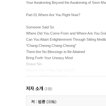
Your Awakening Beyond the Awakening of Seon Ma
Part 01 Where Are You Right Now?
Someone Said So
Where Did You Come From and Where Are You Go
Can You Attain Enlightenment Through Sitting Medit
“Chang-Cheong Chang-Cheong”
There Are No Blessings to Be Attained
Bring Forth Your Uneasy Mind
Grave Sin
What Is This Thing That Came?
How to Change Your Fate
Do You Know Yourself?
저자 소개
(1명)
Part 02 Do You Know Yourself?
저 :
법륜
(法輪)