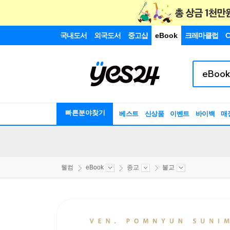
국내도서
외국도서
중고샵
eBook
크레마클럽
C
빠른분야찾기
베스트
신상품
이벤트
바이백
매
웰컴
eBook
종교
불교