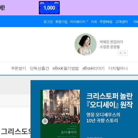
로그인
회원가입
마이페이지
카트
주문/배송
고객센터
Gl
쿠폰받기
단독선출간
eBook필기방법
eBook리더기
디지털머니
 그리스도의 능동적 순종의 전가
[ EPUB ]