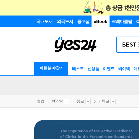
국내도서
외국도서
중고샵
eBook
크레마클럽
C
빠른분야찾기
베스트
신상품
이벤트
바이백
매
웰컴
eBook
종교
기독교