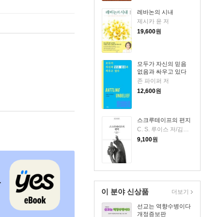
레바논의 시내
제시카 윤 저
19,600
원
모두가 자신의 믿음
없음과 싸우고 있다
존 파이퍼 저
12,600
원
스크루테이프의 편지
C. S. 루이스 저/김선형 역
9,100
원
이 분야 신상품
더보기
선교는 역향수병이다
개정증보판