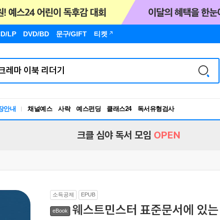
D/LP
DVD/BD
문구
/GIFT
티켓
장안내
채널예스
사락
예스펀딩
클래스24
독서유형검사
RBTI Lab
독서유형검사
크클 심야 독서 모임
OPEN
소득공제
EPUB
웨스트민스터 표준문서에 있는
eBook