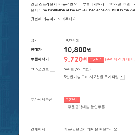
앨런 스트레인지
저/
윤석인
역
부흥과개혁사
2022년 12월 1
원서 :
The Imputation of the Active Obedience of Christ in the W
첫번째 리뷰어가 되어주세요.
정가
10,800원
10,800
원
판매가
9,720
원
쿠폰혜택가
(종이책 정가 대비 
쿠폰받기
YES포인트
540원 (5% 적립)
5만원이상 구매 시 2천원 추가적립
추가혜택쿠폰
쿠폰받기
주문금액대별 할인쿠폰
결제혜택
카드/간편결제 혜택을 확인하세요