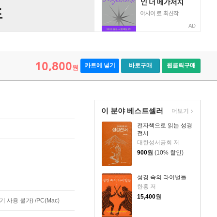
AD
10,800
카트에 넣기
바로구매
원클릭구매
원
이 분야 베스트셀러
더보기
전자책으로 읽는 성경
전서
대한성서공회 저
900
원
(10% 할인)
성경 속의 라이벌들
한홍 저
15,400
원
사용 불가) /PC(Mac)