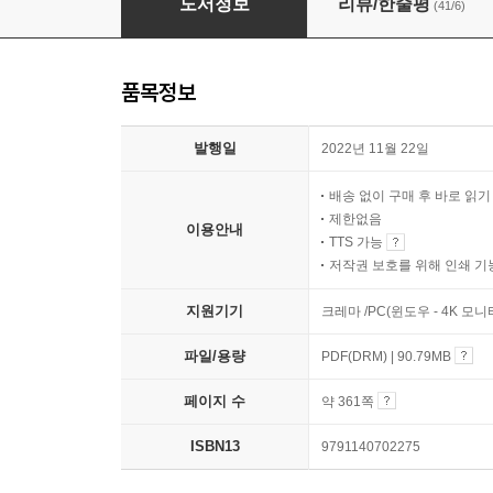
도서정보
리뷰/한줄평
(41/6)
품목정보
발행일
2022년 11월 22일
배송 없이 구매 후 바로 읽
제한없음
이용안내
TTS 가능
저작권 보호를 위해 인쇄 기
지원기기
크레마 /PC(윈도우 - 4K 모
파일/용량
PDF(DRM) | 90.79MB
페이지 수
약 361쪽
ISBN13
9791140702275