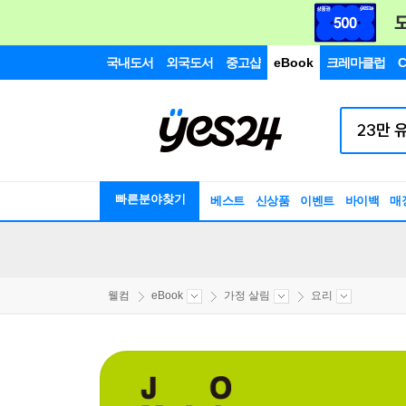
국내도서
외국도서
중고샵
eBook
크레마클럽
C
빠른분야찾기
베스트
신상품
이벤트
바이백
매
웰컴
eBook
가정 살림
요리