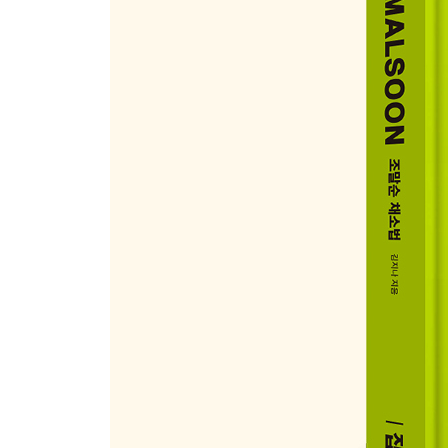
38. 돼지고기 노각 샐러드
39. 사과 배추 샐러드
40. 당근 커리 샐러드
41. 미나리 절임 샐러드
42. 보리 연근 샐러드
43. 애호박 가지 메밀 면 샐러드
PART 4. 여유로운 주말을 즐기는 채소 요리
44. 차가운 가지 아몬드 수프
45. 차가운 초당옥수수 수프
46. 연근 감자 키슈
47. 렌틸콩 감자전과 참나물 무침
48. 옥수수 단호박 튀김과 파래김 소금
49. 소고기 오이볶음 춘권 튀김
50. 시금치 캐슈딥과 토마토 오픈 토스트
51. 버섯페스토 파스타
52. 우엉 파스타