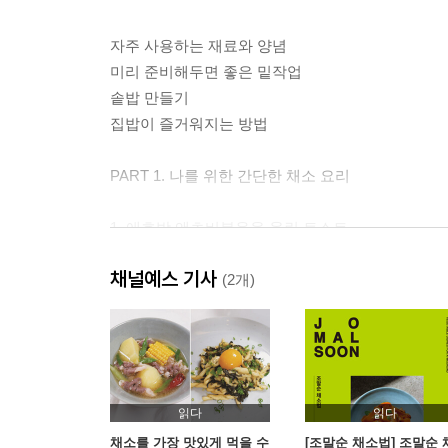
자주 사용하는 재료와 양념
미리 준비해두면 좋은 밑작업
솥밥 만들기
집밥이 즐거워지는 방법
PART 1. 나를 위한 간단한 채소 요리
1. 애호박 앤초비볶음을 올린 토스트
2. 곤드레 된장 파스타
채널예스 기사
3. 배추 전복솥밥
(2개)
4. 머윗대 파스타
5. 아스파라거스 우엉볶음
6. 숙주 녹두 당면 초무침
7. 오크라 유부볶음
8. 오리고기와 샐러리 양상추볶음
읽다
읽다
9. 루콜라 고구마 전
채소를 가장 맛있게 먹을 수
[조말순 채소법] 조말순 