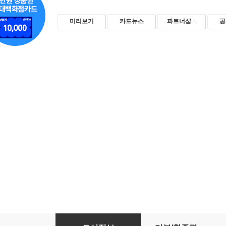
미리보기
카드뉴스
파트너샵
공
조말순 채소법