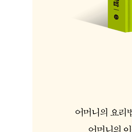
53. 잣소스를 곁들인 새우와 토마토
54. 동죽 대파볶음
55. 조선호박 치즈 보트
56. 연근 배추 만두
57. 오크라 참송이버섯 김밥
58. 버섯 토마토 커리
59. 도라지 소고기 솥밥
60. 공심채 메밀전과 오이 생강 초절임