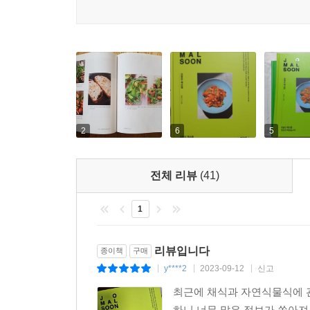
2
6
5
전체 리뷰
(41)
1
리뷰입니다
종이책
구매
y****2
2023-09-12
신고
|
|
|
최근에 채식과 자연식물식에 
하니 너무 많은 정보가 쏟아져