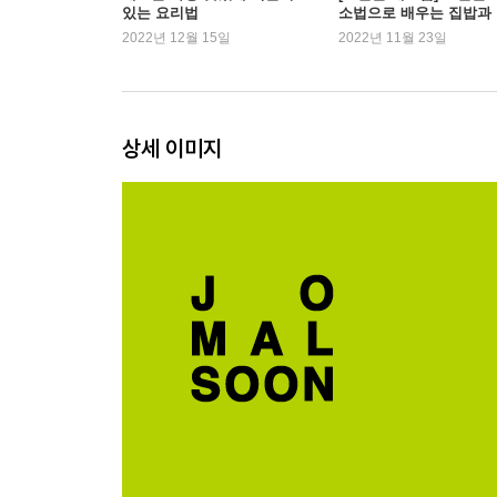
있는 요리법
소법으로 배우는 집밥과
10. 구운 채소를 올린 메밀국수
시락
2022년 12월 15일
2022년 11월 23일
11. 고구마 버섯볶음
12. 고춧잎 오믈렛
13. 브로콜리 크럼블을 올린 오트밀
14. 생강 가지덮밥
상세 이미지
15. 양배추 샌드위치
PART 2. 마음이 따뜻해지는 국과 찌개
16. 유부 참나물국
17. 고구마 쑥국
18. 마 표고버섯 된장국
19. 두유 돈지루
20. 치킨 완두콩 쌀죽
21. 우엉 새우 미소 된장국
22. 콩비지 버섯 들깻국
23. 머윗대 백합탕