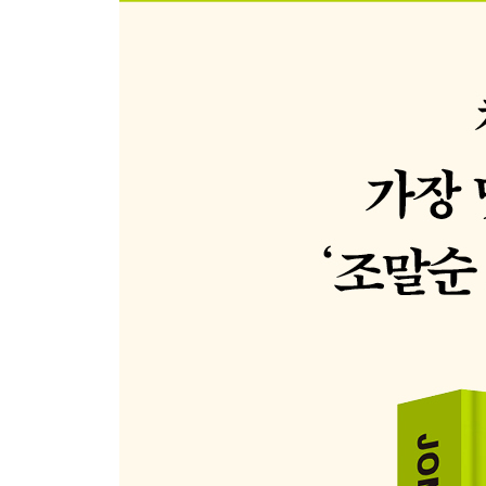
24. 토마토 배추찌개
25. 채소 매운탕
26. 버섯 연근탕
27. 잔멸치 순두부 된장국
28. 방아 잎 얼갈이배추 된장국
29. 고사리 오크라 된장국
30. 옥수수 감자 소고기국
PART 3. 몸이 가벼워지는 채소 샐러드
31. 김부각과 사과 돗나물 샐러드
32. 멜론 블루 치즈 샐러드
33. 토마토 판자넬라
34. 목이버섯 샐러드
35. 구운 콜리플라워 샐러드
36. 요거트소스로 버무린 감자 샐러드
37. 페타 치즈와 채소 오븐 구이