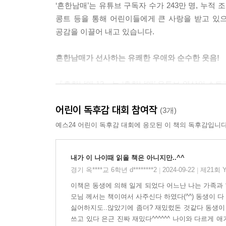
‘흔한남매’는 유튜브 구독자 수가 243만 명, 누적
콩트 등을 통해 어린이들에게 큰 사랑을 받고 있
공감을 이끌어 내고 있습니다.
흔한남매가 선사하는 유쾌한 우애와 순수한 웃음!
『흔한남매 12』는 ‘흔한남매’ 유튜브 영상의 스
에이미의 일상 스토리는 진짜 웃음이 필요한 어린이
어린이 독후감 대회 참여작
(3개)
웃음 폭탄 '에피소드'와 깨알 재미 '놀이'의 조합!
예스24 어린이 독후감 대회에 응모된 이 책의 독후감입니다
어린이의 웃음 코드에 맞춰 엄선한 에피소드를 
내가 이 나이때 읽을 책은 아니지만..^^
일상은 물론이고, 전교 회장 선거에 나간 으뜸이, 공
경기 옥****교 6학년 d********2
2024-09-22
제21회 
|
|
일상 등 골라 읽는 재미가 가득한 에피소드 만
이책은 동생에 의해 일게 되었다 어느난 나는 가족과
‘꼬불꼬불 미로 찾기’, ‘요리 금손 으뜸이의 시크
모님 께서는 책이여서 사주신다 하였다(^^) 동생이 
있습니다.
싫어하지도..않았기에 좀더? 재밌렀돈 것같다 동생이 
쓰고 있다 은근 진짜 재밌다^^^^^^ 나이와 다르