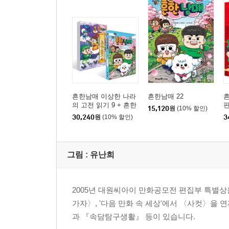
흔한남매 이상한 나라
흔한남매 22
흔
의 고전 읽기 9 + 흔한
판
15,120
원
(10% 할인)
남매 22 세트
30,240
원
(10% 할인)
3
그림 :
유난희
2005년 대원씨아이 만화공모전 편집부 특별상
가자〉, '다음 만화 속 세상'에서 〈사컷〉을
과 『속담탐구생활』 등이 있습니다.