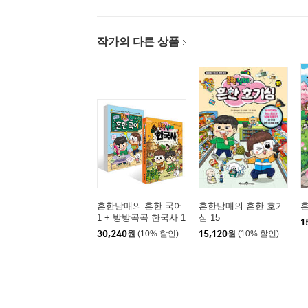
작가의 다른 상품
흔한남매의 흔한 국어
흔한남매의 흔한 호기
흔
1 + 방방곡곡 한국사 1
심 15
1
세트
30,240
원
(10% 할인)
15,120
원
(10% 할인)