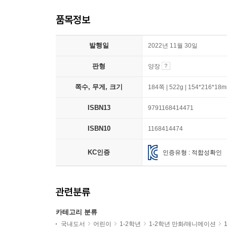
품목정보
발행일
2022년 11월 30일
판형
양장
쪽수, 무게, 크기
184쪽 | 522g | 154*216*18
ISBN13
9791168414471
ISBN10
1168414474
KC인증
인증유형 : 적합성확인
관련분류
카테고리 분류
국내도서
어린이
1-2학년
1-2학년 만화/애니메이션