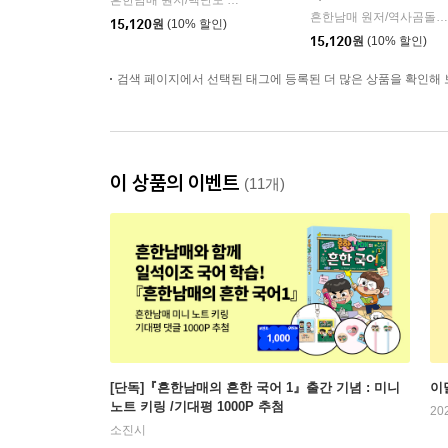
흔한남매 원저/백난도 글/유난희 그림/흔한컴퍼니 감수
미래엔
|
흔한남매 원저/역사곰돌이 글/유난희 그림/미래엔 역사 교과서 집필진,흔한컴퍼니 감수
15,120
원
(10% 할인)
15,120
원
(10% 할인)
검색 페이지에서 선택된 태그에 등록된 더 많은 상품을 확인해 
이 상품의 이벤트
(11개)
[단독]『흔한남매의 흔한 국어 1』출간 기념 : 미니
이
노트 키링 /기대평 1000P 추첨
20
소진시