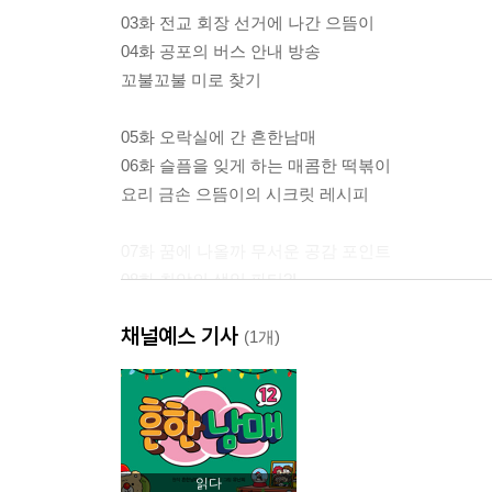
03화 전교 회장 선거에 나간 으뜸이
04화 공포의 버스 안내 방송
꼬불꼬불 미로 찾기
05화 오락실에 간 흔한남매
06화 슬픔을 잊게 하는 매콤한 떡볶이
요리 금손 으뜸이의 시크릿 레시피
07화 꿈에 나올까 무서운 공감 포인트
08화 최악의 생일 파티?!
믿거나 말거나 심리 테스트
채널예스 기사
(1개)
09화 크리스마스 선물 받기 대작전
10화 데이지의 오디션 도전!
꼭꼭 숨어라! 숨은그림찾기
11화 엄지의 비밀 일상!
읽다