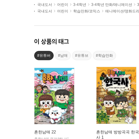
국내도서
어린이
3-4학년
3-4학년 만화/애니메이션
국내도서
어린이
학습만화/코믹스
애니메이션/영화드라
이 상품의 태그
#유튜버
#남매
#유튜브
#학습만화
흔한남매 22
흔한남매 방방곡곡 한국
사 1