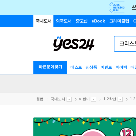
국내도서
외국도서
중고샵
eBook
크레마클럽
C
빠른분야찾기
베스트
신상품
이벤트
바이백
매
웰컴
국내도서
어린이
1-2학년
1-