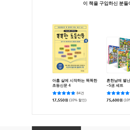
이 책을 구입하신 분
아홉 살에 시작하는 똑똑한
흔한남매 별난
초등신문 4
~5권 세트
84건
17,550
원
(10% 할인)
75,600
원
(1