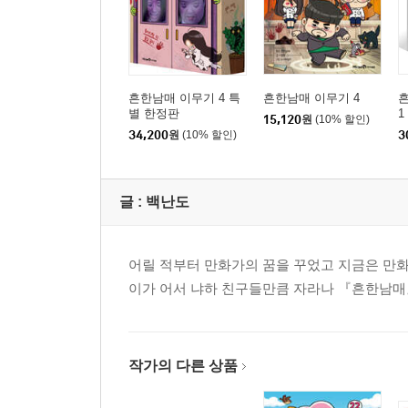
흔한남매 이무기 4 특
흔한남매 이무기 4
별 한정판
1
15,120
원
(10% 할인)
34,200
원
(10% 할인)
3
글 :
백난도
어릴 적부터 만화가의 꿈을 꾸었고 지금은 만화
이가 어서 냐하 친구들만큼 자라나 『흔한남매
작가의 다른 상품