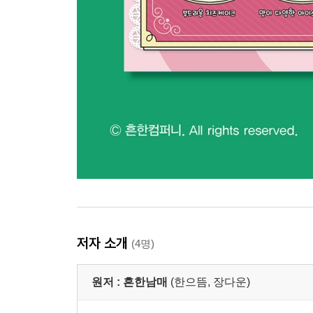
저자 소개
(4명)
원저 :
흔한남매
(한으뜸, 장다운)