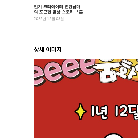
12화 상상 속 방학 VS 현실 속 방학
인기 크리에이터 흔한남매
의 포근한 일상 스토리 『흔
우당탕탕 홈 비디오?
한남매 12』 1위
2022년 12월 08일
상세 이미지