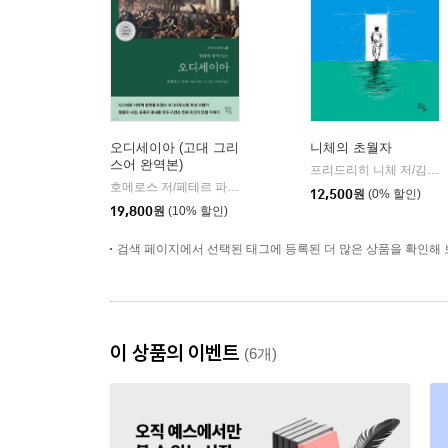
오디세이아 (고대 그리
니체의 초월자
스어 완역본)
프리드리히 니체 저/김철 편역
호메로스 저/페테르 파울 루벤스 그림/박문재 역
현대지성
|
12,500
원
(0% 할인)
19,800
원
(10% 할인)
검색 페이지에서 선택된 태그에 등록된 더 많은 상품을 확인해 
이 상품의 이벤트
(6개)