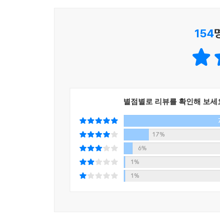
그럼 한층 부드럽고 연해져서
휴지까지는 아니어도 쓸 만해지지.
154
--- p.86
밤늦게까지 유튜브를 보면서 취침도 늦어지고
심지어 날밤 새우는 사람도 많지.
그래서 밤에 원래 나와야 할
식욕 억제 호르몬이 제대로 분비가 안 되는 거야.
별점별로 리뷰를 확인해 보세
이런 이유로 밤에는 먹을 게 당기는 거고,
거기다 하루 동안 받은 스트레스와
17%
평상시 갖고 있던 우울감들을
6%
야식을 먹으면서 해소하게 되거든.
1%
즉 밤에 먹으면 배만 차는 게 아니라
1%
정신적인 만족도가 훨씬 높다는 거지.
--- p.121
유명한 명품 브랜드들은