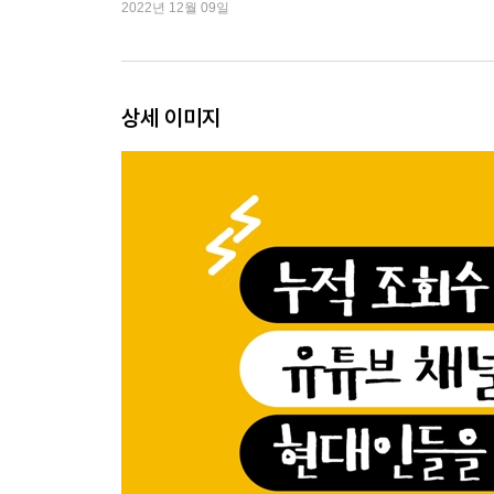
2022년 12월 09일
외국에선 왜 집에서 신발을 신을까?
‘가드 불가 기술’을 막는 가드법
만리장성의 끝은 과연 어디일까?
절체절명의 급똥 해결 방법
상세 이미지
일진이 되는 법
추락하는 엘리베이터, 점프하면 살 수 있을까?
경기장의 관중에겐 초상권이 있을까?
2장 딱 1분만 뺏는다
운동선수가 경기 도중 화장실이 급하면 어떡할까?
사랑니는 꼭 뽑아야 할까?
노래방 점수의 비밀
대통령 월급은 얼마일까?
청소년이 돌기형 콘돔을 사지 못하는 이유
중국인들은 왜 다 자기 거라고 우길까?
시식코너가 특별히 맛있는 이유