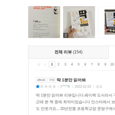
여전히 기계식 시계를 고수하고 있어.
이건 태엽을 감아서
기계적으로 시계를 돌리는 방식인데,
정확도를 높이고 여러 기능을 넣으려면
부품이 정말 많이 들어가게 돼.
2
그리고 여기에 들어가는 부품들은
각 브랜드만의 방식으로 직접 제작하는 거라서
엄청난 장인 정신이
전체 리뷰
(154)
시계에 들어가 있다고 할 수 있지.
--- p.201
1
2
3
4
5
6
7
8
9
10
이 두루마리 휴지를 처음 만든 사람은
딱 1분만 읽어봐
eBook
구매
‘세스 휠러’라는 직장인이거든.
j*****0
2022-12-22
신고
|
|
|
그 사람이 두루마리 휴지를
딱 1분만 읽어봐 리뷰입니다.페이백 도서라서
무려 1891년에 개발해서 미국 특허청에 등록했어.
근래 본 책 중에 최악이었습니다 인스타에서 
휴지를 두루마리로 만들고 절취선도 만들었지.
도 안웃겨요... 20년전쯤 초등학교앞 문방구에서
이 사람은 ‘휴지가 바깥쪽으로 나와야