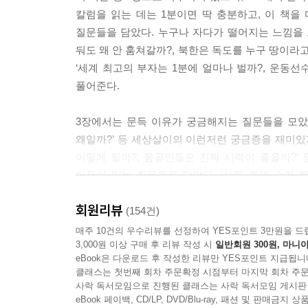
--- p.47
칼럼을 읽는 데는 1분이면 딱 충분하고, 이 책을 
질문들을 담았다. 누구나 자다가 떨어지는 느낌을 
첫사랑을 앓듯이 아프다고 해서 사랑니인데,
둬도 왜 안 훔쳐갈까?, 북한은 독도를 누구 땅이라고
이건 인간의 대표적인 흔적기관에 속하거든.
‘세계 최고의 부자는 1분에 얼마나 벌까?, 운동
인류가 발전하면서
풀어준다.
예전만큼 이를 사용할 필요가 없어졌고,
안쪽의 어금니들도 개수가 점점 줄어들었어.
3장에서는 문득 이유가 궁금해지는 질문들을 모았다
또 뇌가 커지고 턱이 줄어드는 방향으로 진화했지.
왜일까?’ 등 세상살이의 이런저런 궁금증을 재미있게
근데 사랑니라는 건
어떻게 될까?, 몽골인들은 진짜 시력이 좋을까?’
아직 퇴화하지 않고 남아 있거든.
이유가 있는 질문들을 담았다. ‘샤워 후에 손이 
--- p.72
설명한다. 마지막으로 6장에서는 딱 1분 만에 미처 
회원리뷰
왜 이다지도 졸릴까?’ 등 순간순간 느끼는 의문들을
(154건)
일단 제일 먼저 알아볼 게 휴지심이야.
매주 10건의 우수리뷰를 선정하여 YES포인트 3만원을 드
솔직히 휴지 없을 때 휴지심이 있으면
3,000원 이상 구매 후 리뷰 작성 시
일반회원 300원, 마니아
그야말로 구세주를 만난 기분이잖아.
eBook은 다운로드 후 작성한 리뷰만 YES포인트 지급됩니
일단 휴지심은 표면이 좀 거칠고 딱딱하거든.
클래스는 첫번째 회차 주문확정 시점부터 마지막 회차 주문
사락 독서모임으로 진행된 클래스는 사락 독서모임 게시판
이걸 바로 쓰면 안 되고,
eBook 페이백, CD/LP, DVD/Blu-ray, 패션 및 판매금
곱게 펴서 여러 번 비비고 문질러봐.