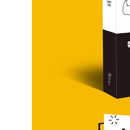
중2병에 걸리는 이유
밤에 먹는 라면이 유난히 맛있는 이유
3장 갑자기 그 이유가 궁금하지?
귀를 막으면 나는 소리, 대체 무슨 소리일까?
에어컨 틀고서 굳이 이불을 덮는 이유
미용실 거울 속 나는 왜 못생겨 보일까?
만우절 장난도 법적 처벌을 받을까?
맛있게 먹으면 진짜 0칼로리일까?
연령 제한은 왜 하필 19세일까?
계단을 오르면 정말 수명이 늘까?
교도소에선 진짜 콩밥을 줄까?
고구마란 단어도 외래어라고?
알파벳 Z는 지일까, 제트일까?
코피가 나도 왜 아프진 않은 걸까?
역대급 수능 부정행위, 이걸 진짜 했다고?
피라미드는 도대체 누가 만든 걸까?