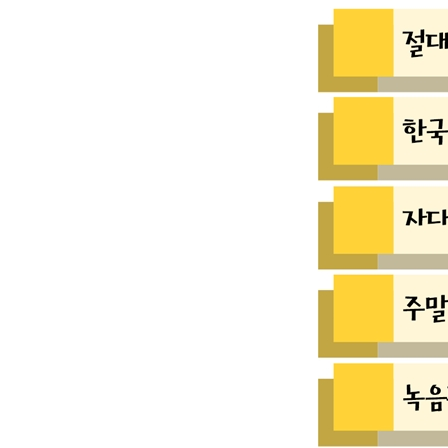
지구 기온이 1도 올라가면?
손톱 끝의 하얀 건 도대체 왜 생길까?
고양이는 왜 나비라고 부를까?
왜 기계를 때리면 고쳐지는 걸까?
명절 전에 안 보면 후회할 꿀팁
스쿨버스나 학원차는 왜 노란색일까?
현자타임은 뭐고, 왜 오는 걸까?
군대 밥은 왜 맛이 없을까?
몽골인들은 진짜 시력이 좋을까?
부자들은 다 나쁜 사람일까?
명품 손목시계는 왜 그렇게 비쌀까?
한국인들이 핼러윈을 챙기는 이유
땅에 떨어진 음식, 3초 안에만 주우면 굿?
빼빼로데이에 빼빼로 받는 방법
수능 시험에서 몇 번을 찍어야 할까?
한국 군인들은 왜 최저시급을 못 받을까?
왜 사과는 밤에 먹으면 안 될까?