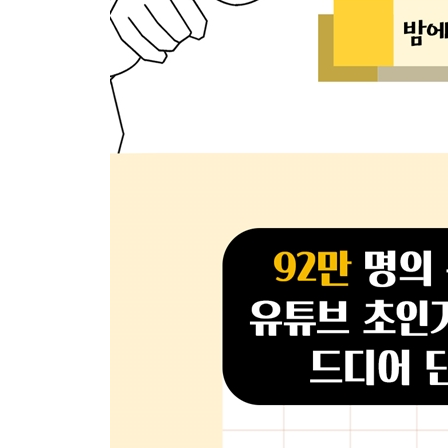
휴대폰 진동이 왔다고 착각하는 이유
모니터 화면이 물결치는 현상은 뭘까?
대학만 가면 정말 연애할 수 있을까?
밤에 잠이 안 오는 이유
모든 영상에 ‘싫어요’가 달리는 이유
가장 비싼 로열티를 받은 사진은?
진지할 땐 왜 ‘궁서체’일까?
백화점 상품권을 싸게 파는 이유
스포일러는 과연 불법일까?
펑펑 울 때 콧물이 나는 이유
왜 잘 때 코를 고는 걸까?
패션쇼의 옷들이 이상한 이유
나이가 들수록 식물에 관심이 생기는 이유
동물의 새끼는 왜 다 귀여울까?
흰머리는 왜 생길까?
이불 밖으로 발이 삐져나오면 왜 신경 쓰일까?
생각하고 말하는 방법
낯선 사람을 ‘선생님’이라고 부르는 이유