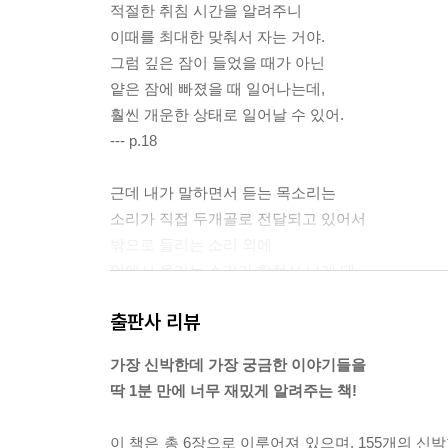
적절한 취침 시간을 알려주니
이때를 최대한 맞춰서 자는 거야.
그럼 깊은 잠이 들었을 때가 아닌
얕은 잠에 빠졌을 때 일어나는데,
훨씬 개운한 상태로 일어날 수 있어.
--- p.18
근데 내가 말하면서 듣는 목소리는
소리가 직접 두개골로 전달되고 있어서
밖으로 들리는 소리 외에
안에서 울리는 소리가 합쳐서 나게 돼.
이래서 다른 소리처럼 느끼는 거고,
출판사 리뷰
보통 뼈를 통해 전도되는 소리는
진동수가 낮아서 좀 더 깊고 풍성하게 들리는 거지.
가장 신박한데 가장 궁금한 이야기들을
그러니 녹음된 소리를 들어보면
딱 1분 만에 너무 재밌게 알려주는 책!
실제로는 더 가늘고 높은 음이라서
‘내 목소리가 이렇게 이상했나?’ 생각하는 거야.
이 책은 총 6장으로 이루어져 있으며, 155개의 