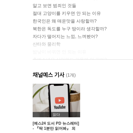
알고 보면 범죄인 것들
절대 고양이를 키우면 안 되는 이유
한국인은 왜 매운맛을 사랑할까?
북한은 독도를 누구 땅이라 생각할까?
자다가 떨어지는 느낌, 느껴봤어?
산타와 물리학
밤낮이 바뀌면 안 되는 이유
촉법소년은 살인해도 감옥에 안 갈까?
잠을 계속 안 자면 어떻게 될까?
채널예스 기사
주말이 너무 빨리 가는 이유
(1개)
여자는 절대 모르는 남자 화장실의 비밀
택배를 문 앞에 둬도 왜 안 훔쳐갈까?
어린이날 선물은 몇 살까지 받을까?
녹음된 내 목소리는 왜 이리도 어색할까?
껌을 꿀꺽 삼켜도 될까?
읽다
“나 달라진 거 없어?”라고 여친이 물을 때 대처법
[예스24 도서 PD 뉴스레터]
- 『딱 1분만 읽어봐』 외
14억 명 중국인들이 축구를 못하는 이유