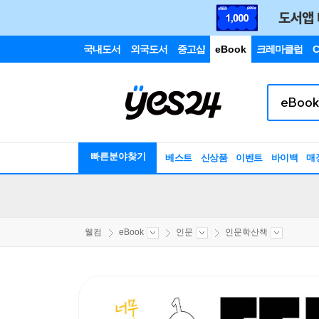
국내도서
외국도서
중고샵
eBook
크레마클럽
C
빠른분야찾기
베스트
신상품
이벤트
바이백
매
웰컴
eBook
인문
인문학산책