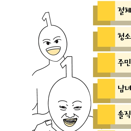
연말이면 왜 보도블럭을 갈아엎는 걸까?
흘러나오는 코피로 헌혈해도 될까?
한국이 크리스마스를 휴일로 챙기는 이유
합죽이가 되라는데, 합죽이가 뭐지?
화장실 휴지는 어떻게 걸어야 맞나?
읽씹과 안읽씹, 뭐가 더 나쁠까?
카톡 알림음은 대체 누구 목소리일까?
모기를 완벽하게 퇴치하는 방법
5장 알고 보니 다 이유가 있더라
1분은 왜 60초일까?
왜 업데이트는 99%에서 꼭 느려질까?
하루살이는 정말 하루만 살까?
하품은 왜 전염될까?
샤워 후에 손이 쭈글쭈글해지는 이유
축구중계 볼 땐 왜 치킨이 진리인 걸까?