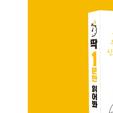
선생님은 방학 때 뭘 할까?
큰일 보는 중인데 휴지 없을 때 꿀팁
야동은 왜 불법일까?
101개도 아닌데 아파트는 왜 101동일까?
서울대 가는 가장 쉬운 방법
주민번호 뒷자리를 알려주면 안 되는 이유
코에 물이 들어가면 엄청 아픈 이유
김정은 재산은 얼마나 될까?
남녀 사이에 친구가 될 수 있을까?
세계 최고의 부자는 1분에 얼마나 벌까?
마인크래프트가 성인게임이 된 이유
알고 보면 의외로 불법이 아닌 것들
엉덩이는 1개일까? 아니면 2개일까?
할머니들은 왜 뽀글이 파마를 할까?
홍길동 이름을 왜 예시로 쓸까?
왜 군복이 유행인 걸까?
솔직하게 말하면 부모님이 용서해줄까?