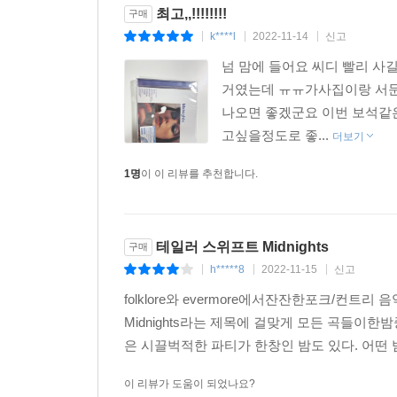
최고,,!!!!!!!!
구매
k****l
2022-11-14
신고
|
|
|
넘 맘에 들어요 씨디 빨리 
거였는데 ㅠㅠ가사집이랑 서문 
나오면 좋겠군요 이번 보석같
고싶을정도로 좋...
더보기
1명
이 이 리뷰를 추천합니다.
테일러 스위프트 Midnights
구매
h*****8
2022-11-15
신고
|
|
|
folklore와 evermore에서잔잔한포크/컨
Midnights라는 제목에 걸맞게 모든 곡들이
은 시끌벅적한 파티가 한창인 밤도 있다. 어떤 
이 리뷰가 도움이 되었나요?