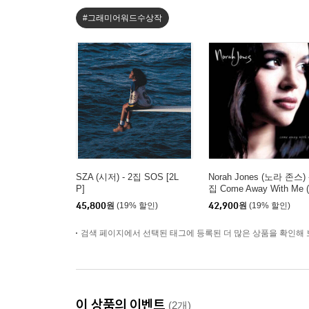
#그래미어워드수상작
SZA (시저) - 2집 SOS [2L
Norah Jones (노라 존스) 
P]
집 Come Away With Me 
th Anniversary)[LP]
45,800
원
(19% 할인)
42,900
원
(19% 할인)
검색 페이지에서 선택된 태그에 등록된 더 많은 상품을 확인해 
이 상품의 이벤트
(2개)