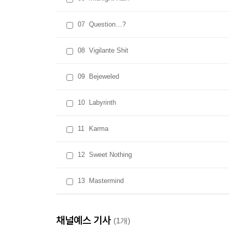
07
Question…?
08
Vigilante Shit
09
Bejeweled
10
Labyrinth
11
Karma
12
Sweet Nothing
13
Mastermind
채널예스 기사
(1개)