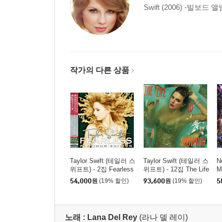
Swift (2006) -빌보드 
작가의 다른 상품
Taylor Swift (테일러 스
Taylor Swift (테일러 스
N
위프트) - 2집 Fearless
위프트) - 12집 The Life
M
[CD + DVD]
Of A Showgirl: Sweat A
블
54,000
원
(19% 할인)
93,600
원
(19% 할인)
5
nd Vanilla Perfume [오
렌지 글리터 컬러 LP]
노래 :
Lana Del Rey
(라나 델 레이)