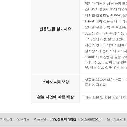
복제가 가능한 상품 등의 포장을 
소비자의 요청에 따라 개별
디지털 컨텐츠인 eBook, 
eBook 대여 상품은 대여 기
모바일 쿠폰 등록 후 취소/환
반품/교환 불가사유
중고상품이 구매확정(자동 
LP상품의 재생 불량 원인이 기
시간의 경과에 의해 재판매가
전자상거래 등에서의 소비자
eBook 세트 상품은 일괄 
1개의 상품으로 취급 및 판매
우, 세트 상품 전부 및 세트
상품의 불량에 의한 반품, 교
소비자 피해보상
준하여 처리됨
환불 지연에 따른 배상
대금 환불 및 환불 지연에 
회사소개
인재채용
이용약관
개인정보처리방침
청소년보호정책
도서홍보안내