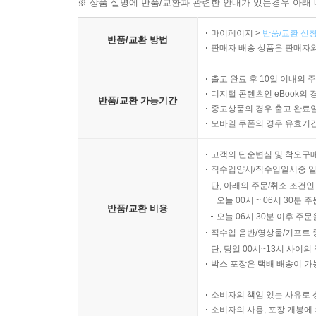
※ 상품 설명에 반품/교환과 관련한 안내가 있는경우 아래 
마이페이지 >
반품/교환 신청
반품/교환 방법
판매자 배송 상품은 판매자와
출고 완료 후 10일 이내의 
디지털 콘텐츠인 eBook의 
반품/교환 가능기간
중고상품의 경우 출고 완료일
모바일 쿠폰의 경우 유효기간(
고객의 단순변심 및 착오구
직수입양서/직수입일서중 일
단, 아래의 주문/취소 조건인
오늘 00시 ~ 06시 30분 
반품/교환 비용
오늘 06시 30분 이후 주문
직수입 음반/영상물/기프트 
단, 당일 00시~13시 사이
박스 포장은 택배 배송이 가
소비자의 책임 있는 사유로 
소비자의 사용, 포장 개봉에 