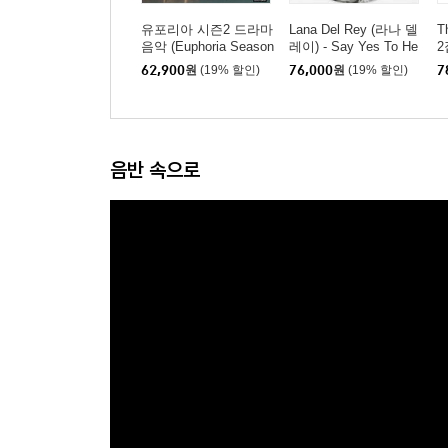
유포리아 시즌2 드라마
Lana Del Rey (라나 델
T
음악 (Euphoria Season
레이) - Say Yes To He
2
2 OST) [투명 오렌지
aven [픽쳐디스크 7인
M
62,900
원
(19% 할인)
76,000
원
(19% 할인)
7
컬러 LP]
치 Vinyl]
랙
음반 속으로