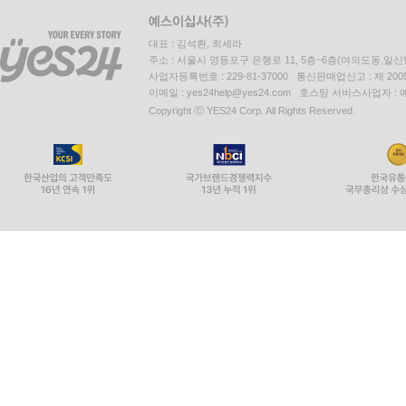
대표 : 김석환, 최세라
주소 : 서울시 영등포구 은행로 11, 5층~6층(여의도동,일신
사업자등록번호 : 229-81-37000 통신판매업신고 : 제 200
이메일 : yes24help@yes24.com 호스팅 서비스사업자 :
Copyright ⓒ YES24 Corp. All Rights Reserved.