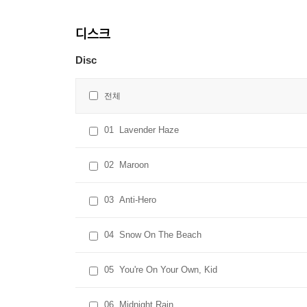
디스크
Disc
전체
01
Lavender Haze
02
Maroon
03
Anti-Hero
04
Snow On The Beach
05
You're On Your Own, Kid
06
Midnight Rain