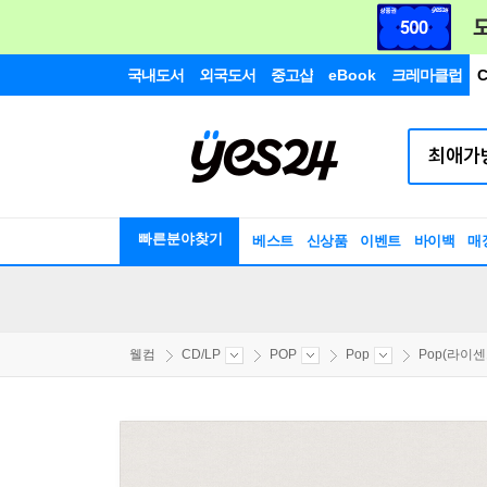
국내도서
외국도서
중고샵
eBook
크레마클럽
C
빠른분야찾기
베스트
신상품
이벤트
바이백
매
웰컴
CD/LP
POP
Pop
Pop(라이센