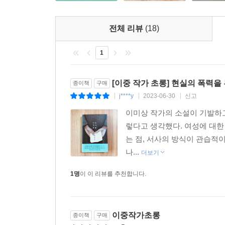
「무릎을 붙이고 걸어라」를 포함하여 이미상 소설
인물도 있지만, 「티나지 않는 밤」의 ‘수진’처
소설을 보내고, 수진의 유일한 독자인 K출판사의
전체 리뷰
(18)
할애하듯, 편집자 또한 읽기라는 치열한 노동을 펼
1
쓰는 일을 멈추지 않는다면, 그렇게 쓴 글이 누군가
“등단을 기점으로 이제부터 너는 작가, 이 글부터 진
[이중 작가 초롱] 현실의 폭력을
종이책
구매
「티나지 않는 밤」의 작품세계와 연동되며 시사점을
j****y
2023-06-30
신고
|
|
|
생각해보면 이미상의 소설은 그 권위의 위계를 부
이미상 작가의 소설이 기발하고
어디에선가 ‘수진’처럼 자기만의 언어로 글을 써
렇다고 생각했다. 여성에 대한
필명 ‘미상(未詳)’에는 그러한 이들과 함께하려는 
는 점, 서사의 방식이 관습적
다음 소설이 기다려진다.
나...
더보기
“문학을 너무 크고 위대하게 생각하면 글쓰기가 
1명
이 이 리뷰를 추천합니다.
표현이지만 나는 글이 ‘그래도’ 친구 같다” _‘작가의
“시대를 이끌어온 모든 예술은 당대에 이미 불온했
이중작가초롱
종이책
구매
난처한 처지로 몰아넣음으로써 그 누구보다 동시대