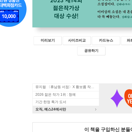
미리보기
사이즈비교
카드뉴스
파
공유하기
뮤지컬 〈휴남동 서점〉X 황보름 작가 북토크
2026 젊은 작가 1위 : 청예
기간 한정 특가 도서
오직, 예스24에서만
이 책을 구입하신 분