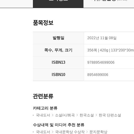
품목정보
발행일
2022년 11월 08일
쪽수, 무게, 크기
356쪽 | 420g | 133*200*30
ISBN13
9788954699006
ISBN10
8954699006
관련분류
카테고리 분류
국내도서
소설/시/희곡
한국소설
한국 단편소설
수상내역 및 미디어 추천 분류
국내도서
국내문학상 수상작
문지문학상