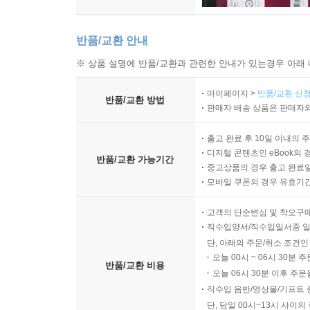
반품/교환 안내
※ 상품 설명에 반품/교환과 관련한 안내가 있는경우 아래 
마이페이지 >
반품/교환 신청
반품/교환 방법
판매자 배송 상품은 판매자와
출고 완료 후 10일 이내의 
디지털 콘텐츠인 eBook의 
반품/교환 가능기간
중고상품의 경우 출고 완료일
모바일 쿠폰의 경우 유효기간(
고객의 단순변심 및 착오구
직수입양서/직수입일서중 일
단, 아래의 주문/취소 조건인
오늘 00시 ~ 06시 30분 
반품/교환 비용
오늘 06시 30분 이후 주문
직수입 음반/영상물/기프트 
단, 당일 00시~13시 사이