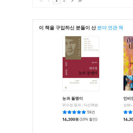
1
2
이 책을 구입하신 분들이 산
분야 연관 책
눈과 돌멩이
인비
위수정 등저
다산책방
성해나
|
59건
16,200
원
(10% 할인)
16,2