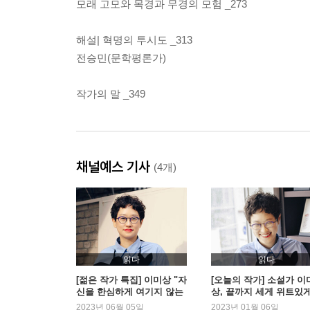
모래 고모와 목경과 무경의 모험 _273
해설| 혁명의 투시도 _313
전승민(문학평론가)
작가의 말 _349
채널예스 기사
(4개)
읽다
읽다
[젊은 작가 특집] 이미상 "자
[오늘의 작가] 소설가 이
신을 한심하게 여기지 않는
상, 끝까지 세게 위트있
마음"
2023년 06월 05일
2023년 01월 06일