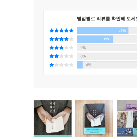
앞선 두 작품의 스릴러적 면모와 여성주의적 메시
작가의 최근작으로, 고모가 목경과 무경 자매를 
별점별로 리뷰를 확인해 보세
그려낸 유사 모녀 서사이다. 이 소설은 액자식 구
‘내부’이고 그것의 ‘외부’를 또다른 이야기가 감싸고
56%
탁, 터뜨리는 에피파니”(276쪽)에 대해 논하는 작
39%
‘내부’ 이야기를 통과하면서 발생하는 상호 영향은
0%
인물들의 생생한 목소리에 귀기울이게 하는 귀한 미
0%
6%
“등단을 기점으로 이제부터 너는 작가, 이 글부터 진
「무릎을 붙이고 걸어라」는 작가가 『이중 작가 초롱
극복하라는 부모님의 권유로 떠났던 유럽 성지순례의 
강요되는 성(聖) 사이에서 활달한 욕망을 펼쳐내는 
말미에 한 독자가 항의 편지 글을 보내와 낯선 타지
‘나’는 그 차이를 무시했다는 것을 인정하며 그 
올라서게 한다.