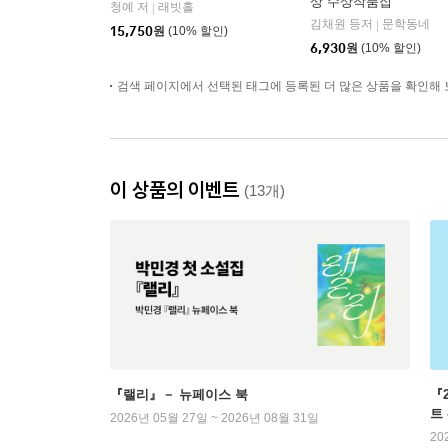
상 수상작품집
청예 저
래빗홀
|
김채원 등저
문학동네
|
15,750
원
(10% 할인)
6,930
원
(10% 할인)
검색 페이지에서 선택된 태그에 등록된 더 많은 상품을 확인해 
이 상품의 이벤트
(13개)
『랠리』－ 뉴페이스 북
『
트
2026년 05월 27일 ~ 2026년 08월 31일
20