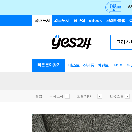
국내도서
외국도서
중고샵
eBook
크레마클럽
C
빠른분야찾기
베스트
신상품
이벤트
바이백
매
웰컴
국내도서
소설/시/희곡
한국소설