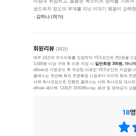
마침내 뒤집히고, 촘촘한 목소리의 장막을 가르며 
악해서가 아니라 우리가 악하다는 말에 취해 있었기 
---「모래 고모와 목경과 무경의 모험」중에서
샌드위치 정도의 무게를 지닌 이야기 묶음이 강력한 
- 김하나 (작가)
“하드보일드 레이디가 뛰기 시작한다.
그녀는 점점 더 빨라진다. 무감해진다. 잔인해진다.
이미상의 소설세계에서 빼놓을 수 없는 특징은 작품
회원리뷰
(18건)
대표적으로 보여주는 작품이다. ‘수진’이 지하철에서
매주 10건의 우수리뷰를 선정하여 YES포인트 3만원을 드
분열되어 벌이는 연극적인 독백은 기괴한 낯섦을
3,000원 이상 구매 후 리뷰 작성 시
일반회원 300원, 마니아
떠올려보건대, 그 낯섦은 도리어 지하철을 이용해온
eBook은 다운로드 후 작성한 리뷰만 YES포인트 지급됩니
클래스는 첫번째 회차 주문확정 시점부터 마지막 회차 주문
사락 독서모임으로 진행된 클래스는 사락 독서모임 게시판
「살인자들의 무덤」은 「여자가 지하철 할 때」와 
eBook 페이백, CD/LP, DVD/Blu-ray, 패션 및 판매금
악명 높은 살인범들이 ‘살인자들의 무덤’이라는 가
전해준다. 특히 여자를 죽인 자들이 묻힌 구역과 
그들 사이에서는 “하찮”(188쪽)게 여겨지는 구
18
명
나은 묫자리를 지향하라!”(189쪽)라는 살인자들
기괴한 상상력과 풍자로써 보여주는 듯하다.