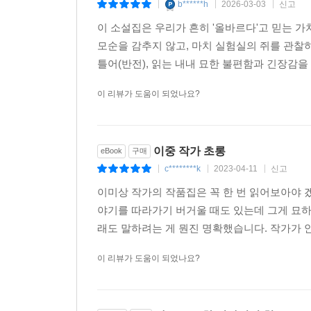
b******h
2026-03-03
신고
|
|
|
소설이야말로 그간 내가 기다려온 소설이다. 나는 이런
이 소설집은 우리가 흔히 '올바르다'고 믿는 
모순을 감추지 않고, 마치 실험실의 쥐를 관찰
마지막으로, 이미상 소설 특유의 범상치 않은 제목
틀어(반전), 읽는 내내 묘한 불편함과 긴장감을
‘친구’를 붙여 쓴 ‘그친구’(「그친구」)는 운동권 
결합한 조어 ‘지하철 하다’(「여자가 지하철 할 때
이 리뷰가 도움이 되었나요?
모험’처럼 묘한 운율을 자아냄으로써 세 인물의 관
분과라는 점을 상기시키고, 무엇보다 그것을 통해
탄생을 예감하게 한다.
이중 작가 초롱
eBook
구매
c********k
2023-04-11
신고
|
|
|
이미상 작가의 작품집은 꼭 한 번 읽어보아야 겠
야기를 따라가기 버거울 때도 있는데 그게 묘
래도 말하려는 게 뭔진 명확했습니다. 작가가 안
이 리뷰가 도움이 되었나요?