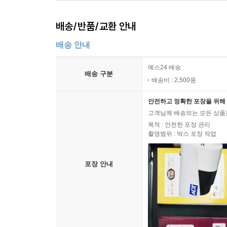
배송/반품/교환 안내
배송 안내
예스24 배송
배송 구분
배송비 : 2,500원
안전하고 정확한 포장을 위해 
고객님께 배송되는 모든 상품을
목적 : 안전한 포장 관리
촬영범위 : 박스 포장 작업
포장 안내