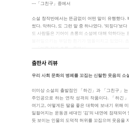
---「그친구」중에서
소설 창작반에서는 뜬금없이 어떤 말이 유행했다. 
썼다. 악하다, 도 그런 말 중 하나였다. ‘되짚다’보다
도 사람들은 기어이 초롱의 소설에 대해 악하다는 표현
불러일으키는 부당한 환기가 맴돌이치고 있었다. 초롱
---「이중 작가 초롱」중에서
출판사 리뷰
마음 깊은 곳에서부터 흔들렸다. 글만으로는 내 편
혹감이, 진짜에, 글과 글쓴이의 심장이 하나인지에 
우리 사회 문화의 병폐를 꼬집는 신랄한 웃음의 소
---「이중 작가 초롱」중에서
이미상 소설의 출발점인 「하긴」과 「그친구」는 학생운
수진은 매일 얼굴에 세로선을 긋는다. 정수리에서 시
주인공으로 하는 연작 성격의 작품이다. 「하긴」에
상투적인 정적이다. 어차피 곧 난리가 날 거면서. 
여기고, 어떻게든 딸을 좋은 대학에 보내기 위해 미
---「여자가 지하철 할 때」중에서
일컬어지는 운동권 세대인 ‘김’의 내면에 잠재되어
듯 보이는 인물의 도덕적 허위를 꼬집으며 웃음을 
“살았다!”