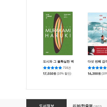
도시와 그 불확실한 벽
다섯 번째 감
716건
17,550
원
(10% 할인)
16,200
원
(10
이중 작가 초롱
도서정보
리뷰/한줄평
(18/12)