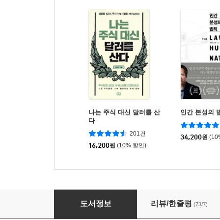
나는 주식 대신 달러를 산
인간 본성의 
다
201건
34,200
원
(1
16,200
원
(10% 할인)
1일 1페이지 인문학 여행 한국편
도서정보
리뷰/한줄평
(73/7)