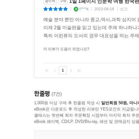
1일 1페이지 인문학 여행 한국
종이책
구매
t****k
2023-08-18
신고
|
|
|
예술 분야 뿐만 아니라 종교,역사,과학 심지
이제 2월 미술편을 읽고 있는데 주제 하나하나
특히 이런류의 도서의 경우 대표성을 띄는 주제들
이 리뷰가 도움이 되었나요?
1
한줄평
(7건)
1,000원 이상 구매 후 한줄평 작성 시
일반회원 50원, 마니
eBook은 다운로드 후 작성한 리뷰만 YES포인트 지급됩니
클래스는 첫번째 회차 주문확정 시점부터 마지막 회차 주문
eBook 페이백, CD/LP, DVD/Blu-ray, 패션 및 판매금