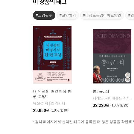
이 상품의 태그
#교양필수
#교양쌓기
#이정도는읽어야교양인
#
내 인생의 배경지식 한
총, 균, 쇠
권 교양
재레드 다이아몬드 저/강주헌 역
유선경 저
앤의서재
|
32,220
원
(10% 할인)
23,850
원
(10% 할인)
검색 페이지에서 선택된 태그에 등록된 더 많은 상품을 확인해 