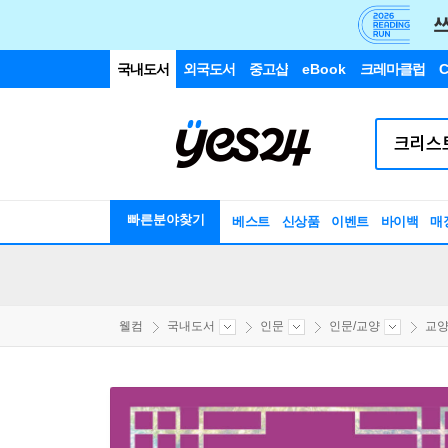
국내도서
외국도서
중고샵
eBook
크레마클럽
C
빠른분야찾기
베스트
신상품
이벤트
바이백
매
웰컴
국내도서
인문
인문/교양
교양