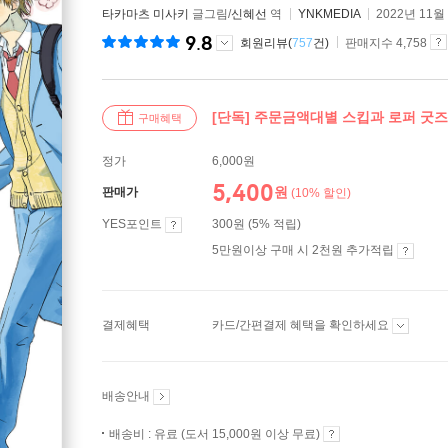
타카마츠 미사키
글그림/
신혜선
역
YNKMEDIA
2022년 11월
9.8
회원리뷰(
757
건)
판매지수 4,758
[단독] 주문금액대별 스킵과 로퍼 굿즈
구매혜택
정가
6,000원
5,400
원
판매가
(10% 할인)
YES포인트
300원 (5% 적립)
5만원이상 구매 시 2천원 추가적립
결제혜택
카드/간편결제 혜택을 확인하세요
배송안내
배송비 : 유료 (도서 15,000원 이상 무료)