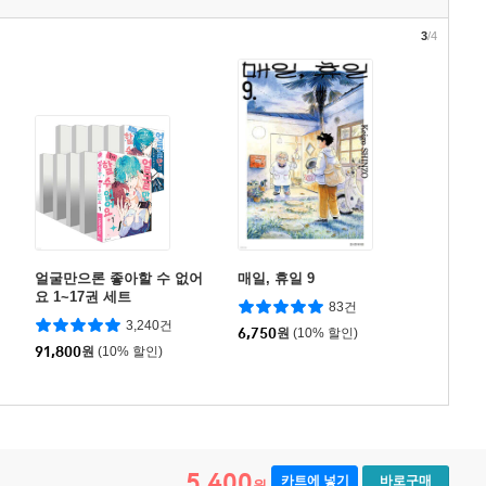
3
/4
얼굴만으론 좋아할 수 없어
매일, 휴일 9
요 1~17권 세트
83건
3,240건
6,750
원
(10% 할인)
91,800
원
(10% 할인)
5,400
카트에 넣기
바로구매
원