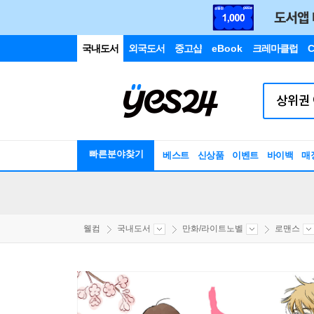
국내도서
외국도서
중고샵
eBook
크레마클럽
C
빠른분야찾기
베스트
신상품
이벤트
바이백
매
웰컴
국내도서
만화/라이트노벨
로맨스