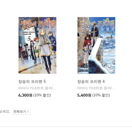
장송의 프리렌 5
장송의 프리렌 4
학산문화사
야마다 카네히토 원저/아베 츠카사 글그림
학산문화사
야마다 카네히토 원저/아베 츠카사 글그림
|
|
6,300
원
(10% 할인)
5,400
원
(10% 할인)
보세요.
전체보기