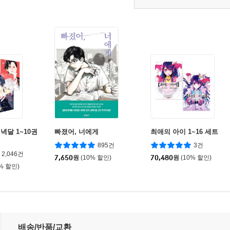
녁달 1~10권
빠졌어, 너에게
최애의 아이 1~16 세트
895건
3건
2,046건
7,650
원
(10% 할인)
70,480
원
(10% 할인)
0% 할인)
배송/반품/교환