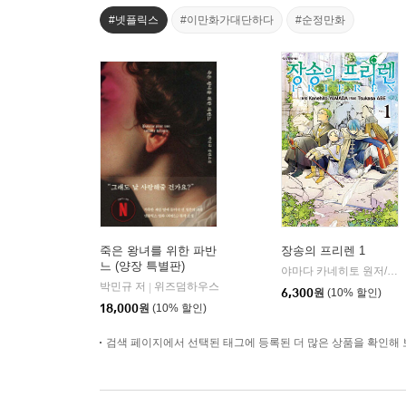
#넷플릭스
#이만화가대단하다
#순정만화
죽은 왕녀를 위한 파반
장송의 프리렌 1
느 (양장 특별판)
야마다 카네히토 원저/아베 츠카사 글그림
박민규 저
위즈덤하우스
|
6,300
원
(10% 할인)
18,000
원
(10% 할인)
검색 페이지에서 선택된 태그에 등록된 더 많은 상품을 확인해 