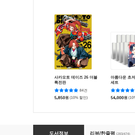
사카모토 데이즈 26 더블
아름다운 초저
특전판
세트
84건
5,850
원
(10% 할인)
54,000
원
(1
스킵과 로퍼 1
도서정보
리뷰/한줄평
(283/474)