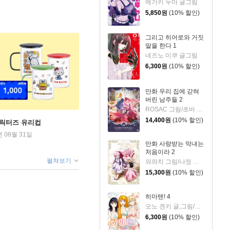
에가키 누마 글그림
5,850
원
(10% 할인)
그리고 히어로와 거짓
말을 한다 1
네즈노 미쿠 글그림
6,300
원
(10% 할인)
만화 우리 집에 갇혀
버린 남주들 2
ROSAC 그림/초바 글/김지아 원저
14,400
원
(10% 할인)
캐릭터즈 유리컵
년 08월 31일
만화 사랑받는 막내는
처음이라 2
펼쳐보기
와와치 그림/나정 글/미래나비 원저
15,300
원
(10% 할인)
히마텐! 4
오노 겐키 글,그림/이승원 역
6,300
원
(10% 할인)