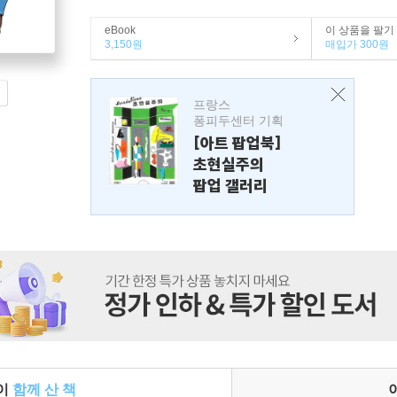
eBook
이 상품을 팔기
3,150원
매입가 300원
프랑스
퐁피두센터 기획
[아트 팝업북]
초현실주의
팝업 갤러리
들이
함께 산 책