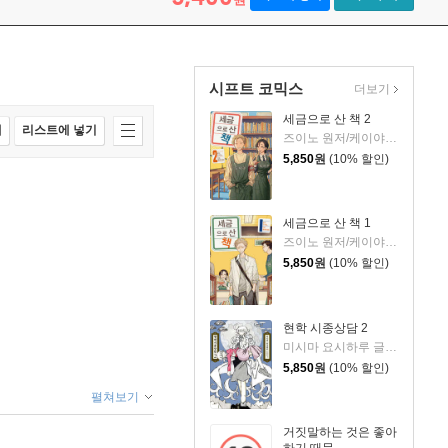
시프트 코믹스
더보기
세금으로 산 책 2
매
리스트에 넣기
즈이노 원저/케이야마 케이 글,그림/신예림 역
5,850
원
(10% 할인)
세금으로 산 책 1
즈이노 원저/케이야마 케이 글,그림/신예림 역
5,850
원
(10% 할인)
현학 시종상담 2
미시마 요시하루 글,그림/손규섭 역
5,850
원
(10% 할인)
펼쳐보기
거짓말하는 것은 좋아