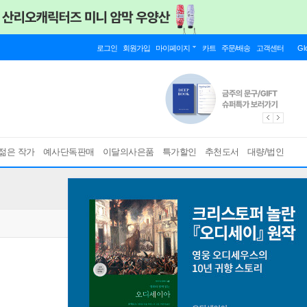
로그인
회원가입
마이페이지
카트
주문/배송
고객센터
Gl
젊은 작가
예사단독판매
이달의사은품
특가할인
추천도서
대량/법인