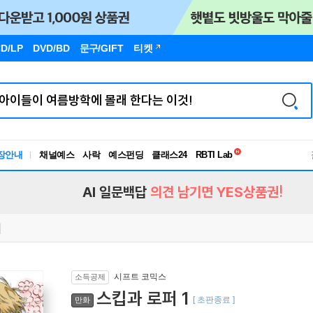
D/LP
DVD/BD
문구
/GIFT
티켓
독서유형검사
RBTI Lab
장안내
채널예스
사락
예스펀딩
클래스24
독서유형검사
AI 일문백답
의견 남기면 YES상품권!
시프트 코믹스
소득공제
스킵과 로퍼 1
[ 초판종료 ]
만화