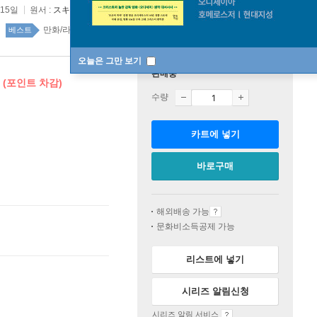
 15일
원서 :
スキップとロ-ファ-
만화/라이트노벨 top100 18주
베스트
오늘은 그만 보기
판매중
 (포인트 차감)
수량
카트에 넣기
바로구매
해외배송 가능
문화비소득공제 가능
리스트에 넣기
시리즈 알림신청
시리즈 알림 서비스