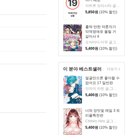
하기 때문
아히루 모리시타 글그림/박소현 역
5,850
원
(10% 할인)
홀딱 반한 약혼자가
악역영애로 몰릴 거
같아서 4
오야마다 미무 글그림/샤쿠시네코 원저/김진희 역
5,400
원
(10% 할인)
이 분야 베스트셀러
더보기
얼굴만으론 좋아할 수
없어요 17 일반판
안자이 카린 글,그림/이소연 역
5,400
원
(10% 할인)
너와 장밋빛 매일 3 트
리플특전판
Chihiro Hiro 글그림/이소연 역
5,400
원
(10% 할인)